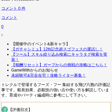
コメント
0
件
コメント
0
【開催中のイベント&新キャラ】
【ガチャシミュ】12th記念超スゴフェスの運試し！
【ツール】スキル絞り込み検索にキャラタグ検索を実
装！
【報酬リセット】ガープからの挑戦の攻略はこちら！
GameWithからのお知らせ
未経験可&完全在宅！攻略ライター募集！
トレクルで登場するフーズ・フー 集結する飛び六胞の評価記
事です。船長効果、必殺技の強い点や使い方を解説していま
す。育成やパーティ編成時に参考にして下さい。
【評価目次】