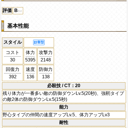
評価
B
基本性能
スタイル
妨害型
コスト
体力
攻撃力
30
5395
2148
回復力
速度
防御力
392
136
138
必殺技 / CT：20
残り体力が一番多い敵の防御ダウンLv.5(20秒)、強靭タイプ
の敵2体の防御ダウンLv.5(15秒)
能力
野心タイプの仲間の速度アップLv.5、体力アップLv3
耐性