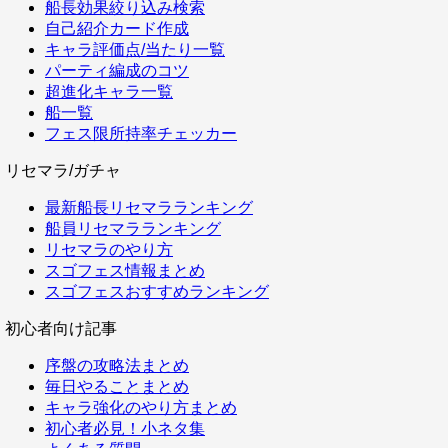
船長効果絞り込み検索
自己紹介カード作成
キャラ評価点/当たり一覧
パーティ編成のコツ
超進化キャラ一覧
船一覧
フェス限所持率チェッカー
リセマラ/ガチャ
最新船長リセマラランキング
船員リセマラランキング
リセマラのやり方
スゴフェス情報まとめ
スゴフェスおすすめランキング
初心者向け記事
序盤の攻略法まとめ
毎日やることまとめ
キャラ強化のやり方まとめ
初心者必見！小ネタ集