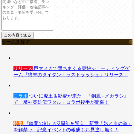
ゲームを探す
リリース
巨大メカで撃ちまくる爽快シューティングゲ
ーム『終末のタイタン：ラストラッシュ』リリース！
コラボ
ついに虎王＆影虎が来た！『鋼嵐 - メカラシ』
で「魔神英雄伝ワタル」コラボ後半が開催！
特集
『鈴蘭の剣』が2周年を迎え、新章「氷と血の道」
を解禁ッ！記念イベントの報酬もお見逃し無く！