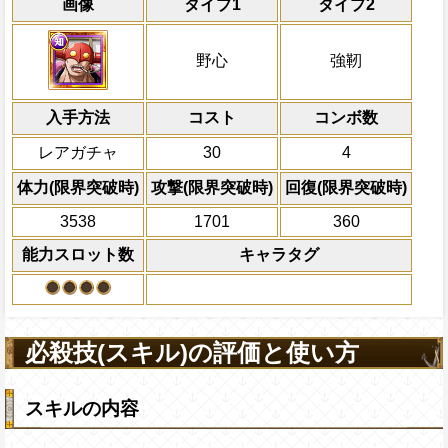
能
通常
17→11ターン
共闘性能
通常時
効果
限界突破
画像
タイプ1
タイプ2
習得する効果
力
自分の基礎攻撃力の10%をサポート対象
知属性
の攻撃を3倍西、野心と強靭タイプ
冒険開始時の必殺ター
通常時
力に上乗せする
1.4倍にする
野心と強靭タイプキャラの基礎攻撃
属性
キャラの攻撃を6倍
一味にかかっている船長効果無効・痺れ状
船長効果
野心
強靭
+50される
にし、他の属性キャラの
復し、隣接するスロットを自属性スロット
Lv上限突破
対象
倍、体力を1.25倍にす
ンの間野心と強靭タイプキャラの攻撃を2
野心と強靭タイプキャラは
[知]
スロッ
野心タイプ
入手方法
ト扱いになる
コスト
ターン数：11
コンボ数
上限突破
敵全体の攻撃を3ター
自分のスロット封じ状態を5ターン回
必殺技
レアガチャ
30
4
全体にかかっている有
PEFECTならば70%の確率でダメー
ン減らす
体力(限界突破時)
攻撃(限界突破時)
回復(限界突破時)
2ターンの間敵全体の
ダメージを受けた次のターン、自分
3538
1701
360
アクション
を30%下げ、強靭タイ
+150される/被ダメージ量上昇状態を
能力スロット数
キャラタグ
げる
必殺技(スキル)の評価と使い方
スキルの内容