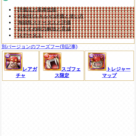
評価点と基本性能
必殺技(スキル)の評価と使い方
海賊祭ステータスと評価
おすすめ能力解放と育成
ステータス
別バージョンのフーズフー(別記事)
レアガ
スゴフェ
トレジャー
チャ
ス限定
マップ