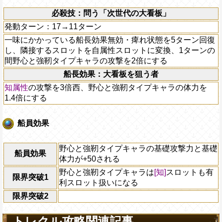
必殺技：問う「次世代の大看板」
発動ターン：17→11ターン
一味にかかっている船長効果無効・痺れ状態を5ターン回復
し、隣接するスロットを自属性スロットに変換、1ターンの
間野心と強靭タイプキャラの攻撃を2倍にする
船長効果：大看板を狙う者
知属性
の攻撃を3倍西、野心と強靭タイプキャラの体力を
1.4倍にする
船員効果
野心と強靭タイプキャラの基礎攻撃力と基礎
船員効果
体力が+50される
野心と強靭タイプキャラは
[知]
スロットも有
限界突破1
利スロット扱いになる
限界突破2
トレクル攻略関連記事