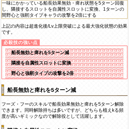
一味にかかっている船長効果無効・痺れ状態を5ターン回復
し、隣接するスロットを自属性スロットに変換、1ターンの
間野心と強靭タイプキャラの攻撃を2倍にする
上記の内容は超進化後/Lv上限突破による最大強化状態の効果
です。
船長無効と痺れを5ターン減
隣接を自属性スロットに変換
野心と強靭タイプの攻撃を2倍
船長無効と痺れを5ターン減
フーズ・フーのスキルで船長効果無効と痺れを5ターン解除
できます。同時解除持ちは多いですが、どちらも植えkる頻
度が高いギミックなので解除役として活躍します。