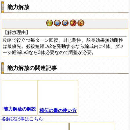
能力解放
【解放理由】
攻略で役立つ毎ターン回復、封じ耐性、船長効果無効耐性
は最優先。必殺短縮Lv2を発動するなら編成内に4体、ダメ
ージ軽減Lv3なら3体必要なので調整が必要。
能力解放の関連記事
能力解放の解説
秘伝の書の使い方
各解説記事はこちら