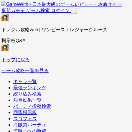
事前ガチャ
ゲーム検索
ログイン
トレクル攻略wiki | ワンピーストレジャークルーズ
掲示板Q&A
トップに戻る
ゲーム攻略一覧を見る
キャラ一覧
最強ランキング
絞り込み検索
船長効果一覧
パーティ投稿検索
同盟掲示板
スゴフェス
海賊祭パーティ
海賊王への軌跡