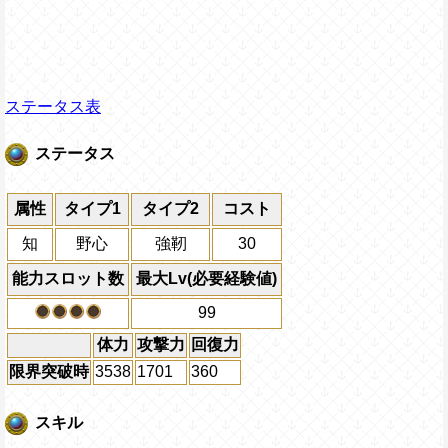
ステータス表
ステータス
属性
タイプ1
タイプ2
コスト
知
野心
強靭
30
能力スロット数
最大Lv(必要経験値)
99
体力
攻撃力
回復力
限界突破時
3538
1701
360
スキル