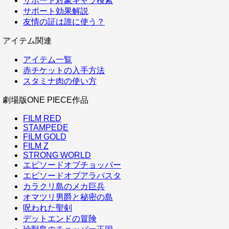
サポート対象キャラ検索
サポート効果解説
友情の証は誰に使う？
アイテム関連
アイテム一覧
赤チケットの入手方法
スタミナ肉の使い方
劇場版ONE PIECE作品
FILM RED
STAMPEDE
FILM GOLD
FILM Z
STRONG WORLD
エピソードオブチョッパー
エピソードオブアラバスタ
カラクリ島のメカ巨兵
オマツリ男爵と秘密の島
呪われた聖剣
デットエンドの冒険