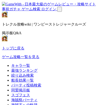
事前ガチャ
ゲーム検索
ログイン
トレクル攻略wiki | ワンピーストレジャークルーズ
掲示板Q&A
トップに戻る
ゲーム攻略一覧を見る
キャラ一覧
最強ランキング
絞り込み検索
船長効果一覧
パーティ投稿検索
同盟掲示板
スゴフェス
海賊祭パーティ
海賊王への軌跡