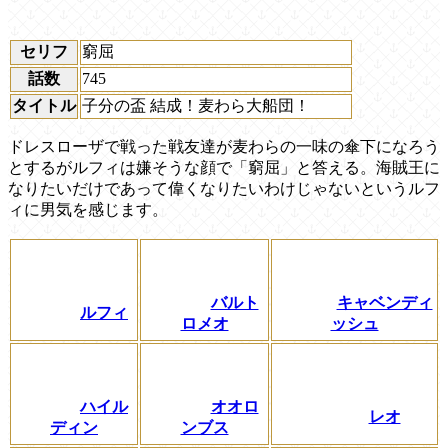
セリフ
窮屈
話数
745
タイトル
子分の盃 結成！麦わら大船団！
ドレスローザで戦った戦友達が麦わらの一味の傘下になろう
とするがルフィは嫌そうな顔で「窮屈」と答える。海賊王に
なりたいだけであって偉くなりたいわけじゃないというルフ
ィに男気を感じます。
バルト
キャベンディ
ルフィ
ロメオ
ッシュ
ハイル
オオロ
レオ
ディン
ンブス