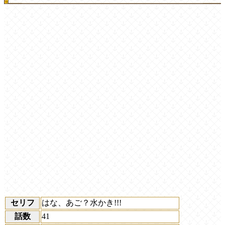
セリフ
はな、あご？水かき!!!
話数
41