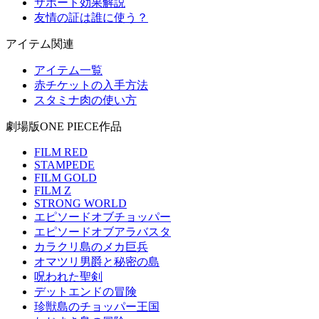
サポート効果解説
友情の証は誰に使う？
アイテム関連
アイテム一覧
赤チケットの入手方法
スタミナ肉の使い方
劇場版ONE PIECE作品
FILM RED
STAMPEDE
FILM GOLD
FILM Z
STRONG WORLD
エピソードオブチョッパー
エピソードオブアラバスタ
カラクリ島のメカ巨兵
オマツリ男爵と秘密の島
呪われた聖剣
デットエンドの冒険
珍獣島のチョッパー王国