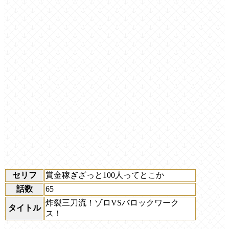
セリフ
賞金稼ぎざっと100人ってとこか
話数
65
炸裂三刀流！ゾロVSバロックワーク
タイトル
ス！