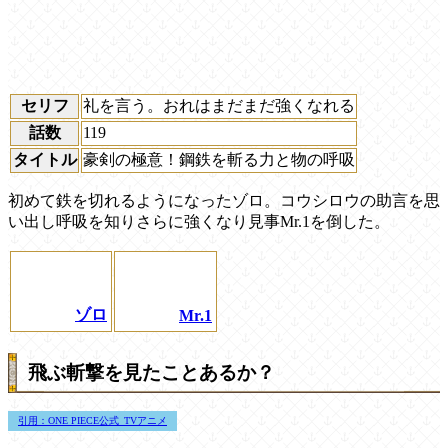
セリフ
礼を言う。おれはまだまだ強くなれる
話数
119
タイトル
豪剣の極意！鋼鉄を斬る力と物の呼吸
初めて鉄を切れるようになったゾロ。コウシロウの助言を思
い出し呼吸を知りさらに強くなり見事Mr.1を倒した。
ゾロ
Mr.1
飛ぶ斬撃を見たことあるか？
引用：ONE PIECE公式_TVアニメ