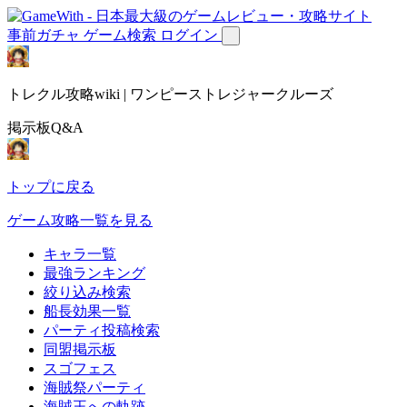
事前ガチャ
ゲーム検索
ログイン
トレクル攻略wiki | ワンピーストレジャークルーズ
掲示板Q&A
トップに戻る
ゲーム攻略一覧を見る
キャラ一覧
最強ランキング
絞り込み検索
船長効果一覧
パーティ投稿検索
同盟掲示板
スゴフェス
海賊祭パーティ
海賊王への軌跡