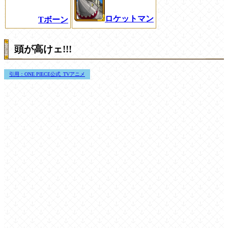
ロケットマン
Tボーン
頭が高けェ!!!
引用：ONE PIECE公式_TVアニメ