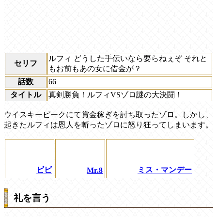
ルフィ どうした手伝いなら要らねぇぞ それと
セリフ
もお前もあの女に借金が？
話数
66
タイトル
真剣勝負！ルフィVSゾロ謎の大決闘！
ウイスキーピークにて賞金稼ぎを討ち取ったゾロ。しかし、
起きたルフィは恩人を斬ったゾロに怒り狂ってしまいます。
ビビ
ミス・マンデー
Mr.8
礼を言う