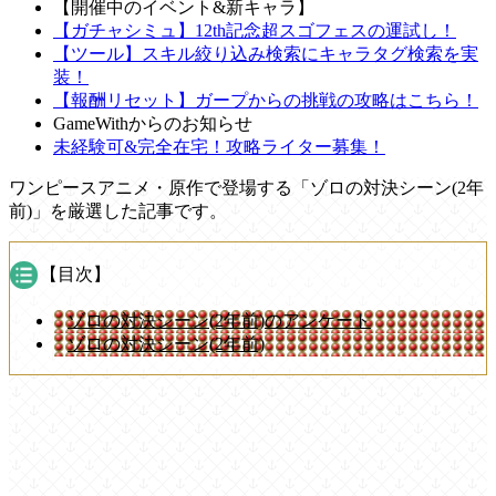
【開催中のイベント&新キャラ】
【ガチャシミュ】12th記念超スゴフェスの運試し！
【ツール】スキル絞り込み検索にキャラタグ検索を実
装！
【報酬リセット】ガープからの挑戦の攻略はこちら！
GameWithからのお知らせ
未経験可&完全在宅！攻略ライター募集！
ワンピースアニメ・原作で登場する「ゾロの対決シーン(2年
前)」を厳選した記事です。
【目次】
ゾロの対決シーン(2年前)のアンケート
ゾロの対決シーン(2年前)