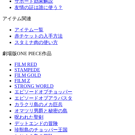
サポート効果解説
友情の証は誰に使う？
アイテム関連
アイテム一覧
赤チケットの入手方法
スタミナ肉の使い方
劇場版ONE PIECE作品
FILM RED
STAMPEDE
FILM GOLD
FILM Z
STRONG WORLD
エピソードオブチョッパー
エピソードオブアラバスタ
カラクリ島のメカ巨兵
オマツリ男爵と秘密の島
呪われた聖剣
デットエンドの冒険
珍獣島のチョッパー王国