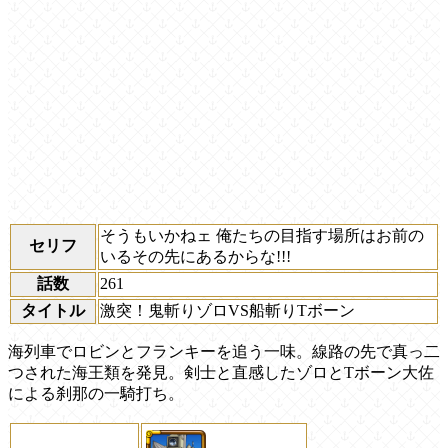
そうもいかねェ 俺たちの目指す場所はお前の
セリフ
いるその先にあるからな!!!
話数
261
タイトル
激突！鬼斬りゾロVS船斬りTボーン
海列車でロビンとフランキーを追う一味。線路の先で真っ二
つされた海王類を発見。剣士と直感したゾロとTボーン大佐
による刹那の一騎打ち。