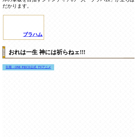
だかります。
ブラハム
おれは一生 神には祈らねェ!!!
引用：ONE PIECE公式_TVアニメ