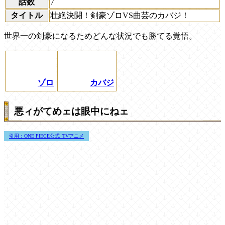
話数
7
タイトル
壮絶決闘！剣豪ゾロVS曲芸のカバジ！
世界一の剣豪になるためどんな状況でも勝てる覚悟。
ゾロ
カバジ
悪ィがてめェは眼中にねェ
引用：ONE PIECE公式_TVアニメ