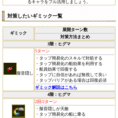
るキャラをフル活用しましょう。
対策したいギミック一覧
展開ターン数
ギミック
対策方法まとめ
3階：ヒグマ
5ターン
・タップ簡易化のスキルで対処する
・タップ簡易化の船効果を利用する
・船員効果で回復する
擬音隠し
・タップに自信があれば無視して良い
・タップバリアがある場合は回復必須
ギミック解説はこちら
4階：ヒグマ
2回/2ターン
・擬音隠しが天敵
・タップ簡易化の船に乗る