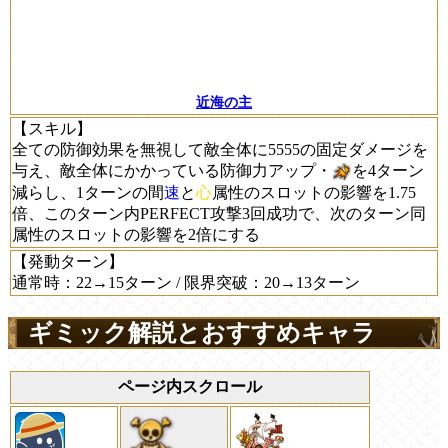
近海の主
【スキル】
全ての防御効果を無視して敵全体に5555の固定ダメージを
与え、敵全体にかかっている防御力アップ・
を4ターン
減らし、1ターンの間
速
と
心
属性のスロットの影響を1.75
倍、このターン内PERFECT攻撃3回成功で、次のターン同
属性のスロットの影響を2倍にする
【発動ターン】
通常時：22→15ターン / 限界突破：20→13ターン
ギミック解説とおすすめキャラ
ページ内スクロール