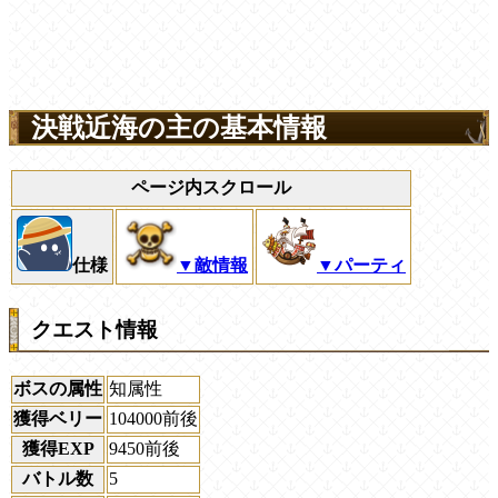
決戦近海の主の基本情報
ページ内スクロール
仕様
▼敵情報
▼パーティ
クエスト情報
ボスの属性
知属性
獲得ベリー
104000前後
獲得EXP
9450前後
バトル数
5