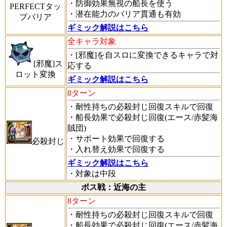
・防御効果無視の船長を使う
PERFECTタッ
・潜在能力のバリア貫通も有効
プバリア
ギミック解説はこちら
全キャラ対象
・[邪魔]を自スロに変換できるキャラで対
[邪魔]ス
応する
ロット変換
ギミック解説はこちら
8ターン
・耐性持ちの必殺封じ回復スキルで回復
・船長効果で必殺封じ回復(エース/赤髪海
賊団)
・サポート効果で回復する
必殺封じ
・入れ替え効果で回復する
ギミック解説はこちら
・対象は中段
ボス戦：近海の主
8ターン
・耐性持ちの必殺封じ回復スキルで回復
・船長効果で必殺封じ回復(エース/赤髪海