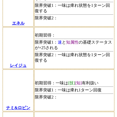
限界突破1：
一味は痺れ状態を1ターン回
復する
限界突破2：
エネル
初期習得：
限界突破1：
速
と
知属性
の基礎ステータス
が+25される
限界突破2：
一味は痺れ状態を1ターン回
復する
レイジュ
初期習得：
一味は
[技]
[知]
有利扱い
限界突破1：
一味は痺れ1ターン回復
限界突破2：
ナミ&ロビン