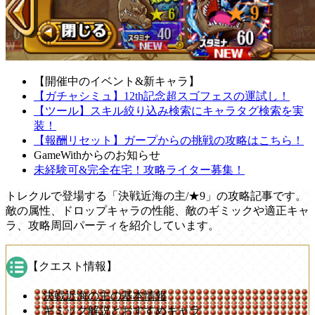
【開催中のイベント&新キャラ】
【ガチャシミュ】12th記念超スゴフェスの運試し！
【ツール】スキル絞り込み検索にキャラタグ検索を実
装！
【報酬リセット】ガープからの挑戦の攻略はこちら！
GameWithからのお知らせ
未経験可&完全在宅！攻略ライター募集！
トレクルで登場する「決戦近海の主/★9」の攻略記事です。
敵の属性、ドロップキャラの性能、敵のギミックや適正キャ
ラ、攻略周回パーティを紹介しています。
【クエスト情報】
決戦近海の主の基本情報
ギミック解説とおすすめキャラ