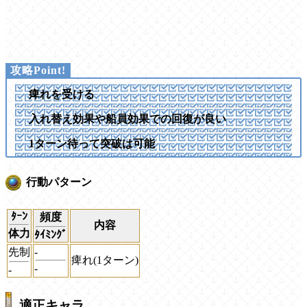
痺れを受ける
入れ替え効果や船員効果での回復が良い
1ターン待って突破は可能
行動パターン
ﾀｰﾝ
頻度
内容
体力
ﾀｲﾐﾝｸﾞ
先制
-
痺れ(1ターン)
-
-
適正キャラ