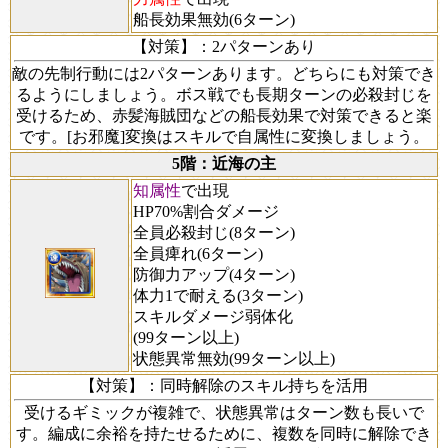
船長効果無効(6ターン)
【対策】
：2パターンあり
敵の先制行動には2パターンあります。どちらにも対策でき
るようにしましょう。ボス戦でも長期ターンの必殺封じを
受けるため、赤髪海賊団などの船長効果で対策できると楽
です。[お邪魔]変換はスキルで自属性に変換しましょう。
5階：近海の主
知属性
で出現
HP70%割合ダメージ
全員必殺封じ(8ターン)
全員痺れ(6ターン)
防御力アップ(4ターン)
体力1で耐える(3ターン)
スキルダメージ弱体化
(99ターン以上)
状態異常無効(99ターン以上)
【対策】
：同時解除のスキル持ちを活用
受けるギミックが複雑で、状態異常はターン数も長いで
す。編成に余裕を持たせるために、複数を同時に解除でき