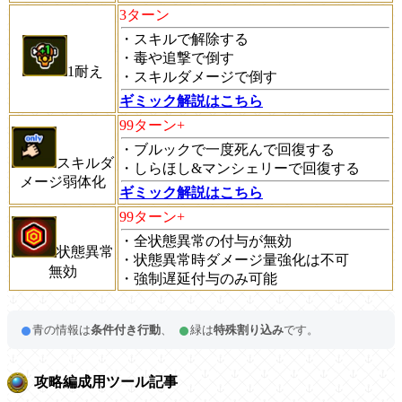
3ターン
・スキルで解除する
・毒や追撃で倒す
1耐え
・スキルダメージで倒す
ギミック解説はこちら
99ターン+
・ブルックで一度死んで回復する
スキルダ
・しらほし&マンシェリーで回復する
メージ弱体化
ギミック解説はこちら
99ターン+
・全状態異常の付与が無効
状態異常
・状態異常時ダメージ量強化は不可
無効
・強制遅延付与のみ可能
青の情報は
条件付き行動
、
緑は
特殊割り込み
です。
攻略編成用ツール記事