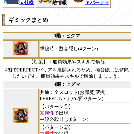
▲仕様
敵情報
▼パーティ
ギミックまとめ
3階：ヒグマ
撃破時：擬音隠し(4ターン)
【対策】
：船員効果やスキルで解除
4階でPERFECTバリアを展開されるため、擬音隠しは解除
したいです。船員効果やスキルで解除しましょう。
4階：ヒグマ
共通：全スロット[お邪魔]変換
PERFECTバリア(2回/2ターン)
【パターン①】
知属性
で出現
中段必殺封じ(8ターン)
【パターン②】
力属性
で出現