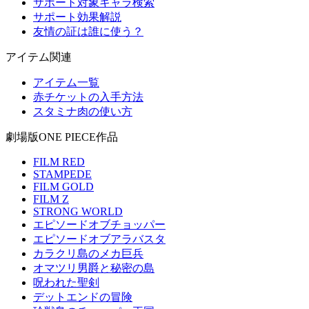
サポート対象キャラ検索
サポート効果解説
友情の証は誰に使う？
アイテム関連
アイテム一覧
赤チケットの入手方法
スタミナ肉の使い方
劇場版ONE PIECE作品
FILM RED
STAMPEDE
FILM GOLD
FILM Z
STRONG WORLD
エピソードオブチョッパー
エピソードオブアラバスタ
カラクリ島のメカ巨兵
オマツリ男爵と秘密の島
呪われた聖剣
デットエンドの冒険