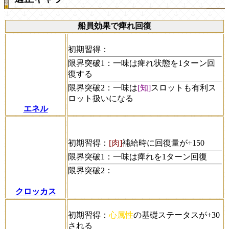
船員効果で痺れ回復
初期習得：
限界突破1：
一味は痺れ状態を1ターン回
復する
限界突破2：
一味は
[知]
スロットも有利ス
ロット扱いになる
エネル
初期習得：
[肉]
補給時に回復量が+150
限界突破1：
一味は痺れを1ターン回復
限界突破2：
クロッカス
初期習得：
心属性
の基礎ステータスが+30
される