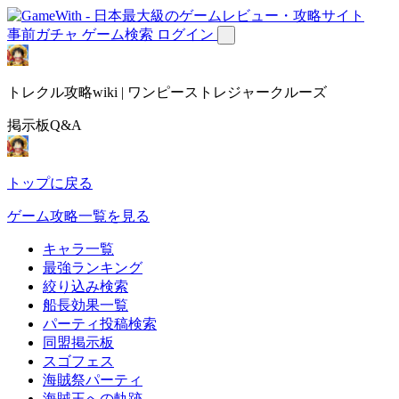
事前ガチャ
ゲーム検索
ログイン
トレクル攻略wiki | ワンピーストレジャークルーズ
掲示板Q&A
トップに戻る
ゲーム攻略一覧を見る
キャラ一覧
最強ランキング
絞り込み検索
船長効果一覧
パーティ投稿検索
同盟掲示板
スゴフェス
海賊祭パーティ
海賊王への軌跡