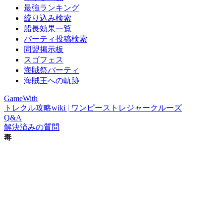
最強ランキング
絞り込み検索
船長効果一覧
パーティ投稿検索
同盟掲示板
スゴフェス
海賊祭パーティ
海賊王への軌跡
GameWith
トレクル攻略wiki | ワンピーストレジャークルーズ
Q&A
解決済みの質問
毒