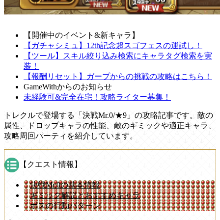
【開催中のイベント&新キャラ】
【ガチャシミュ】12th記念超スゴフェスの運試し！
【ツール】スキル絞り込み検索にキャラタグ検索を実
装！
【報酬リセット】ガープからの挑戦の攻略はこちら！
GameWithからのお知らせ
未経験可&完全在宅！攻略ライター募集！
トレクルで登場する「決戦Mr.0/★9」の攻略記事です。敵の
属性、ドロップキャラの性能、敵のギミックや適正キャラ、
攻略周回パーティを紹介しています。
【クエスト情報】
決戦Mr.0の基本情報
ギミック解説とおすすめキャラ
ボスの行動パターン