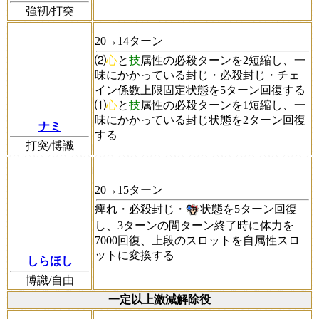
強靭/打突
20→14ターン
⑵
心
と
技
属性の必殺ターンを2短縮し、一
味にかかっている封じ・必殺封じ・チェ
イン係数上限固定状態を5ターン回復する
⑴
心
と
技
属性の必殺ターンを1短縮し、一
味にかかっている封じ状態を2ターン回復
ナミ
する
打突/博識
20→15ターン
痺れ・必殺封じ・
状態を5ターン回復
し、3ターンの間ターン終了時に体力を
7000回復、上段のスロットを自属性スロ
ットに変換する
しらほし
博識/自由
一定以上激減解除役