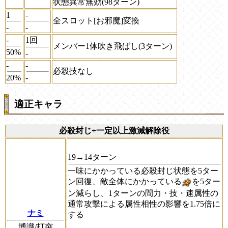
状態異常無効(98ターン)
1
-
全スロット[お邪魔]変換
-
-
-
1回
メンバー1体吹き飛ばし(3ターン)
50%
-
-
-
必殺技なし
20%
-
適正キャラ
必殺封じ+一定以上激減解除役
19→14ターン
一味にかかっている必殺封じ状態を5ター
ン回復、敵全体にかかっている
を5ター
ン減らし、1ターンの間力・技・速属性の
通常攻撃による属性相性の影響を1.75倍に
ナミ
する
博識/打突