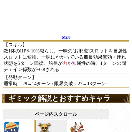
Mr.0
【スキル】
敵1体のHPを10%減らし、一味の[お邪魔]スロットを自属性
スロットに変換、一味にかかっている船長効果無効・痺れ
状態を5ターン回復、船長が
力
か
知
属性の時、1ターンの間
チェイン係数が+0.8される
【発動ターン】
通常時：28→14ターン / 限界突破：27→13ターン
ギミック解説とおすすめキャラ
ページ内スクロール