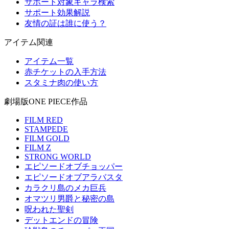
サポート対象キャラ検索
サポート効果解説
友情の証は誰に使う？
アイテム関連
アイテム一覧
赤チケットの入手方法
スタミナ肉の使い方
劇場版ONE PIECE作品
FILM RED
STAMPEDE
FILM GOLD
FILM Z
STRONG WORLD
エピソードオブチョッパー
エピソードオブアラバスタ
カラクリ島のメカ巨兵
オマツリ男爵と秘密の島
呪われた聖剣
デットエンドの冒険