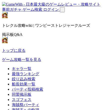
事前ガチャ
ゲーム検索
ログイン
トレクル攻略wiki | ワンピーストレジャークルーズ
掲示板Q&A
トップに戻る
ゲーム攻略一覧を見る
キャラ一覧
最強ランキング
絞り込み検索
船長効果一覧
パーティ投稿検索
同盟掲示板
スゴフェス
海賊祭パーティ
海賊王への軌跡