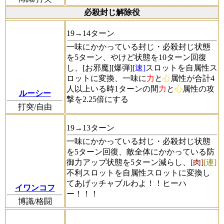
必殺封じ解除役
19→14ターン
一味にかかっている封じ・必殺封じ状態
を5ターン、やけど状態を10ターン回復
し、[お邪魔][爆弾]
[速]
スロットを自属性ス
ロットに変換、一味に
力
と
心
属性が合計4
人以上いる時1ターンの間
力
と
心
属性の攻
ルーシー
撃を2.25倍にする
打突/自由
19→13ターン
一味にかかっている封じ・必殺封じ状態
を5ターン回復、敵全体にかかっている防
御力アップ状態を5ターン減らし、
[肉]
[連]
不利スロットを自属性スロットに変換し
てあげッチャブルわよ！！ヒーハ
イワンコフ
ー！！！
博識/格闘