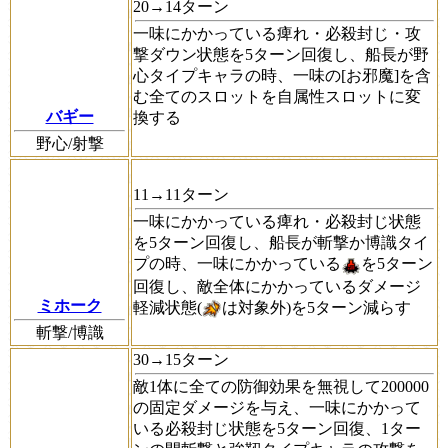
20→14ターン
一味にかかっている痺れ・必殺封じ・攻
撃ダウン状態を5ターン回復し、船長が野
心タイプキャラの時、一味の[お邪魔]を含
む全てのスロットを自属性スロットに変
バギー
換する
野心/射撃
11→11ターン
一味にかかっている痺れ・必殺封じ状態
を5ターン回復し、船長が斬撃か博識タイ
プの時、一味にかかっている
を5ターン
回復し、敵全体にかかっているダメージ
ミホーク
軽減状態(
は対象外)を5ターン減らす
斬撃/博識
30→15ターン
敵1体に全ての防御効果を無視して200000
の固定ダメージを与え、一味にかかって
いる必殺封じ状態を5ターン回復、1ター