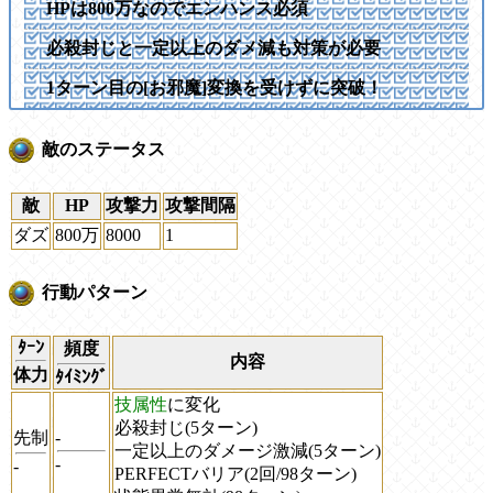
HPは800万なのでエンハンス必須
必殺封じと一定以上のダメ減も対策が必要
1ターン目の[お邪魔]変換を受けずに突破！
敵のステータス
敵
HP
攻撃力
攻撃間隔
ダズ
800万
8000
1
行動パターン
ﾀｰﾝ
頻度
内容
体力
ﾀｲﾐﾝｸﾞ
技属性
に変化
必殺封じ(5ターン)
先制
-
一定以上のダメージ激減(5ターン)
-
-
PERFECTバリア(2回/98ターン)