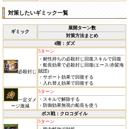
対策したいギミック一覧
展開ターン数
ギミック
対策方法まとめ
4階：ダズ
5ターン
・耐性持ちの必殺封じ回復スキルで回復
・船長効果で必殺封じ回復(エース/赤髪海
賊団)
必殺封じ
・サポート効果で回復する
・入れ替え効果で回復する
5ターン
・スキルで解除する
一定ダメ
・防御効果無視の船長を使う
ージ激減
ボス戦：クロコダイル
5ターン