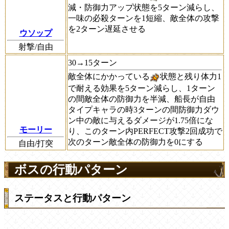
減・防御力アップ状態を5ターン減らし、
一味の必殺ターンを1短縮、敵全体の攻撃
を2ターン遅延させる
ウソップ
射撃/自由
30→15ターン
敵全体にかかっている
状態と残り体力1
で耐える効果を5ターン減らし、1ターン
の間敵全体の防御力を半減、船長が自由
タイプキャラの時3ターンの間防御力ダウ
ン中の敵に与えるダメージが1.75倍にな
モーリー
り、このターン内PERFECT攻撃2回成功で
次のターン敵全体の防御力を0にする
自由/打突
ボスの行動パターン
ステータスと行動パターン