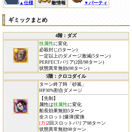
▲仕様
敵情報
▼パーティ
ギミックまとめ
4階：ダズ
技属性
に変化
必殺封じ(5ターン)
一定以上のダメージ激減(5ターン)
PERFECTバリア(2回/98ターン)
状態異常無効(98ターン)
5階：クロコダイル
ターン終了時「砂嵐」
HP30%割合ダメージ
【先制】
属性は
技属性
に変化
船長効果無効5ターン
全スロット[爆弾]変換
[力]
2回スロットバリア98ターン
状態異常無効98ターン