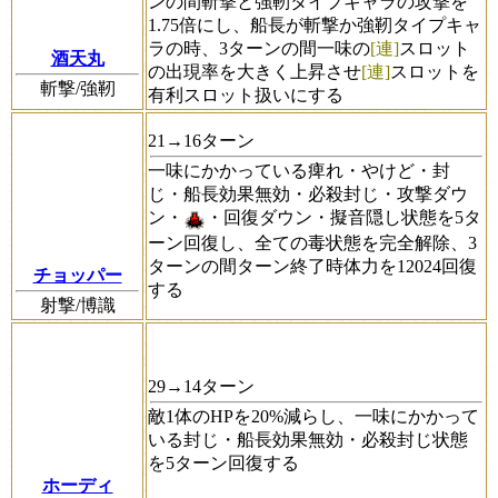
ンの間斬撃と強靭タイプキャラの攻撃を
1.75倍にし、船長が斬撃か強靭タイプキャ
ラの時、3ターンの間一味の
[連]
スロット
酒天丸
の出現率を大きく上昇させ
[連]
スロットを
斬撃/強靭
有利スロット扱いにする
21→16ターン
一味にかかっている痺れ・やけど・封
じ・船長効果無効・必殺封じ・攻撃ダウ
ン・
・回復ダウン・擬音隠し状態を5タ
ーン回復し、全ての毒状態を完全解除、3
ターンの間ターン終了時体力を12024回復
チョッパー
する
射撃/博識
29→14ターン
敵1体のHPを20%減らし、一味にかかって
いる封じ・船長効果無効・必殺封じ状態
を5ターン回復する
ホーディ