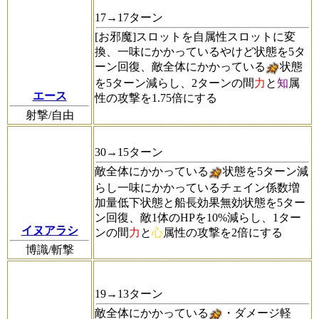
17→17ターン
[お邪魔]スロットを自属性スロットに変
換、一味にかかっているやけど状態を5タ
ーン回復、敵全体にかかっている
状態
を5ターン減らし、2ターンの間
力
と
知
属
エース
性の攻撃を1.75倍にする
射撃/自由
30→15ターン
敵全体にかかっている
状態を5ターン減
らし一味にかかっているチェイン係数増
加量低下状態と船長効果無効状態を5ター
ン回復、敵1体のHPを10%減らし、1ター
イヌアラシ
ンの間
力
と
心
属性の攻撃を2倍にする
博識/斬撃
19→13ターン
敵全体にかかっている
・ダメージ軽