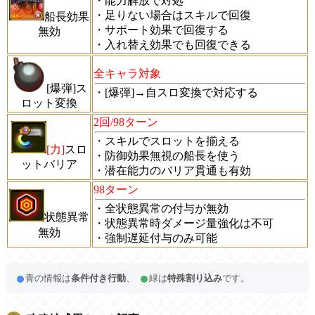
・能力解放で対処
・足りない場合はスキルで回復
船長効果
・サポート効果で回復する
無効
・入れ替え効果でも回復できる
全キャラ対象
[爆弾]ス
・[爆弾]→自スロ変換で対応する
ロット変換
2回/98ターン
・スキルでスロットを揃える
[力]
スロ
・防御効果無視の船長を使う
ットバリア
・潜在能力のバリア貫通も有効
98ターン
・全状態異常の付与が無効
状態異常
・状態異常時ダメージ量強化は不可
無効
・強制遅延付与のみ可能
青の情報は
条件付き行動
、
緑は
特殊割り込み
です。