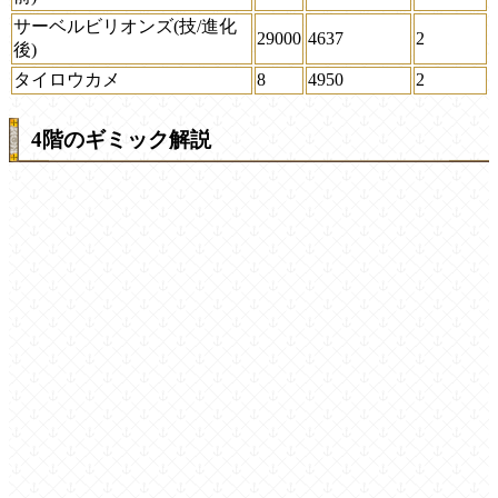
サーベルビリオンズ(技/進化
29000
4637
2
後)
タイロウカメ
8
4950
2
4階のギミック解説