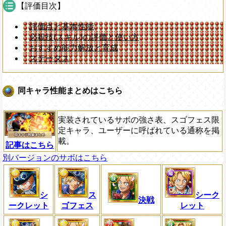
【評価目次】
評価点と基本性能
必殺技(スキル)の評価と使い方
おすすめ能力解放と育成
ステータス
同キャラ性能まとめはこちら
実装されているサボの強さ表、スゴフェス限
定キャラ、ユーザーに呼ばれている通称を掲
載。
記事はこちら
別バージョンのサボはこちら
シ
ス
シーク
決戦
ークレット
ゴフェス
レット