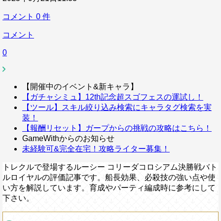
コメント
0
件
コメント
0
【開催中のイベント&新キャラ】
【ガチャシミュ】12th記念超スゴフェスの運試し！
【ツール】スキル絞り込み検索にキャラタグ検索を実
装！
【報酬リセット】ガープからの挑戦の攻略はこちら！
GameWithからのお知らせ
未経験可&完全在宅！攻略ライター募集！
トレクルで登場するルーシー コリーダコロシアム決勝戦バト
ルロイヤルの評価記事です。船長効果、必殺技の強い点や使
い方を解説しています。育成やパーティ編成時に参考にして
下さい。