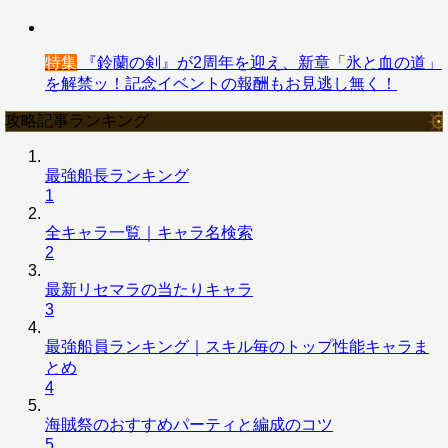
特集
『鈴蘭の剣』が2周年を迎え、新章「氷と血の道」
を解禁ッ！記念イベントの報酬もお見逃し無く！
攻略記事ランキング
最強船長ランキング
1
全キャラ一覧｜キャラ名検索
2
最新リセマラの当たりキャラ
3
最強船員ランキング｜スキル毎のトップ性能キャラま
とめ
4
海賊祭のおすすめパーティと編成のコツ
5