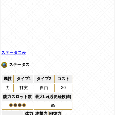
ステータス表
ステータス
属性
タイプ1
タイプ2
コスト
力
打突
自由
30
能力スロット数
最大Lv(必要経験値)
99
体力
攻撃力
回復力