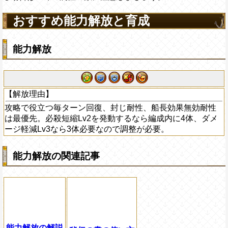
おすすめ能力解放と育成
能力解放
【解放理由】
攻略で役立つ毎ターン回復、封じ耐性、船長効果無効耐性
は最優先。必殺短縮Lv2を発動するなら編成内に4体、ダメ
ージ軽減Lv3なら3体必要なので調整が必要。
能力解放の関連記事
能力解放の解説