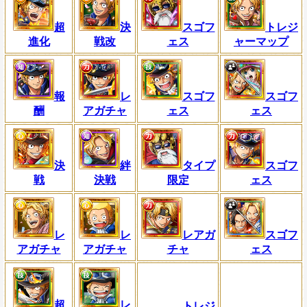
超
決
スゴフ
トレジ
進化
戦改
ェス
ャーマップ
報
レ
スゴフ
スゴフ
酬
アガチャ
ェス
ェス
決
絆
タイプ
スゴフ
戦
決戦
限定
ェス
レ
レ
レアガ
スゴフ
アガチャ
アガチャ
チャ
ェス
超
レ
トレジ