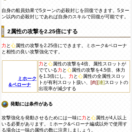
自身の船員効果で5ターンの必殺封じを回復できます。5ター
ン以内の必殺封じであれば自身のスキルで回復が可能です。
2属性の攻撃を2.25倍にする
力
と
心
属性の攻撃を2.25倍にできます。ミホーク&ペローナ
と相性の良い攻撃強化です。
力
と
心
属性の攻撃を4倍、属性スロットが
でている
力
と
心
属性の攻撃を4.5倍、体力
を1.3倍にし、
力
と
心
属性の全属性スロッ
ミホーク
トが有利スロット扱い、
[肉]
[連]
スロットの
&ペローナ
出現率が減少する
発動には条件がある
攻撃強化を発動させるためには一味に
力
と
心
属性が4人以上
いる必要があります。ミホーク&ペローナ編成以外で使用す
る場合は一味の属性の数に注意しましょう。