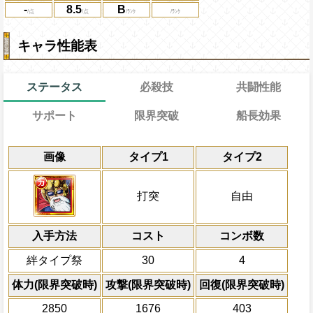
-
8.5
B
キャラ性能表
ステータス
必殺技
共闘性能
サポート
限界突破
船長効果
能力
通常
19→14ターン
共闘性能
習得する効果
通常時
効果
限界突破
画像
タイプ1
タイプ2
自分の基礎ステータスの8%をサポート対
力
と
心
属性の攻撃を3倍、体力を1.2倍にし、
冒険開始時の必殺ター
通常時
自分は必殺封じ状態を5ターン回復
ステータスに上乗せする
連続で以降同属性の攻撃が約3.25倍にな
属性
キャラの攻撃を6倍
一味にかかっている封じ・必殺封じ状態を
船長効果
打突
自由
力
と
心
属性は
[連]
にし、他の属性キャラの
スロットも有利スロ
ど状態を10ターン回復し、[お邪魔][爆弾]
Lv上限突破
対象
[
倍、体力を1.25倍にす
属性スロットに変換、一味に
力
と
心
属性が
モンキーDルフィ レベッカ バルトロメオ
技属性
から受けるダメージを5%減ら
入手方法
る時1ターンの間
コスト
力
と
ターン数：8
心
コンボ数
属性の攻撃を2.2
PEFECTならば70%の確率でダメー
敵1体のHPを25%減
上限突破
絆タイプ祭
30
4
体力の上限を無視して
自分は船員効果無効を5ターン回復
×30倍の全プレイヤ
体力(限界突破時)
攻撃(限界突破時)
回復(限界突破時)
必殺技
(最大体力の2倍上限
2850
1676
403