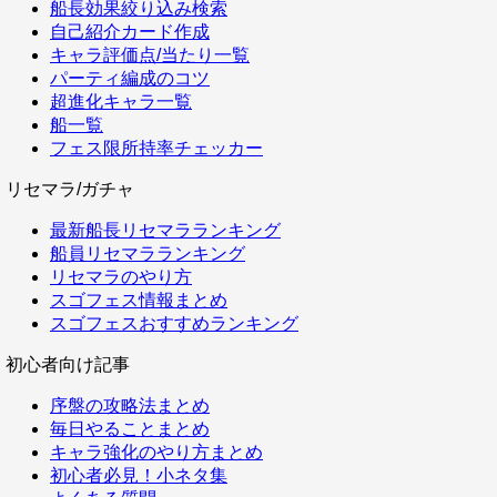
船長効果絞り込み検索
自己紹介カード作成
キャラ評価点/当たり一覧
パーティ編成のコツ
超進化キャラ一覧
船一覧
フェス限所持率チェッカー
リセマラ/ガチャ
最新船長リセマラランキング
船員リセマラランキング
リセマラのやり方
スゴフェス情報まとめ
スゴフェスおすすめランキング
初心者向け記事
序盤の攻略法まとめ
毎日やることまとめ
キャラ強化のやり方まとめ
初心者必見！小ネタ集