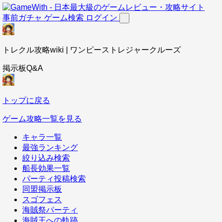
事前ガチャ
ゲーム検索
ログイン
トレクル攻略wiki | ワンピーストレジャークルーズ
掲示板Q&A
トップに戻る
ゲーム攻略一覧を見る
キャラ一覧
最強ランキング
絞り込み検索
船長効果一覧
パーティ投稿検索
同盟掲示板
スゴフェス
海賊祭パーティ
海賊王への軌跡