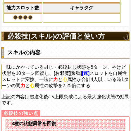
えている時、体力満タ
になる)、全プレイヤ
能力スロット数
キャラタグ
果無効を2ターン回復
2ターンの間敵全体の
アクション
を30%下げ、自由タイ
げる
必殺技(スキル)の評価と使い方
スキルの内容
一味にかかっている封じ・必殺封じ状態を5ターン、やけど
状態を10ターン回復し、[お邪魔][爆弾]
[速]
スロットを自属性
スロットに変換、一味に
力
と
心
属性が合計4人以上いる時1タ
ーンの間
力
と
心
属性の攻撃を2.25倍にする
上記の内容は超進化後/Lv上限突破による最大強化状態の効果
です。
3種の状態異常を回復