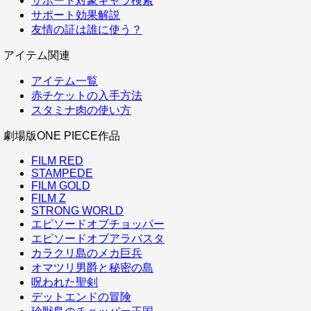
サポート対象キャラ検索
サポート効果解説
友情の証は誰に使う？
アイテム関連
アイテム一覧
赤チケットの入手方法
スタミナ肉の使い方
劇場版ONE PIECE作品
FILM RED
STAMPEDE
FILM GOLD
FILM Z
STRONG WORLD
エピソードオブチョッパー
エピソードオブアラバスタ
カラクリ島のメカ巨兵
オマツリ男爵と秘密の島
呪われた聖剣
デットエンドの冒険