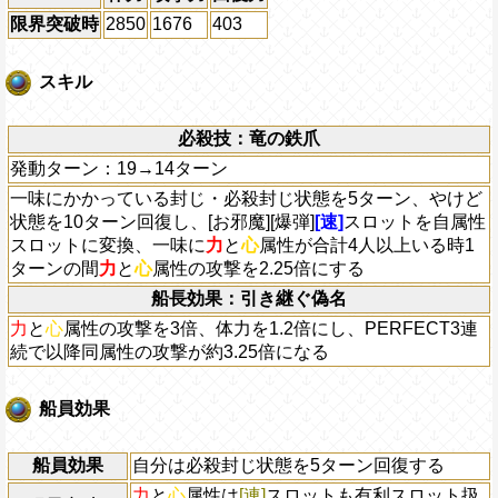
限界突破時
2850
1676
403
スキル
必殺技：竜の鉄爪
発動ターン：19→14ターン
一味にかかっている封じ・必殺封じ状態を5ターン、やけど
状態を10ターン回復し、[お邪魔][爆弾]
[速]
スロットを自属性
スロットに変換、一味に
力
と
心
属性が合計4人以上いる時1
ターンの間
力
と
心
属性の攻撃を2.25倍にする
船長効果：引き継ぐ偽名
力
と
心
属性の攻撃を3倍、体力を1.2倍にし、PERFECT3連
続で以降同属性の攻撃が約3.25倍になる
船員効果
船員効果
自分は必殺封じ状態を5ターン回復する
力
と
心
属性は
[連]
スロットも有利スロット扱