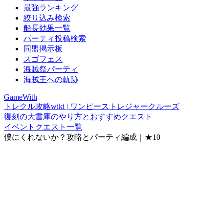
最強ランキング
絞り込み検索
船長効果一覧
パーティ投稿検索
同盟掲示板
スゴフェス
海賊祭パーティ
海賊王への軌跡
GameWith
トレクル攻略wiki | ワンピーストレジャークルーズ
復刻の大書庫のやり方とおすすめクエスト
イベントクエスト一覧
僕にくれないか？攻略とパーティ編成｜★10