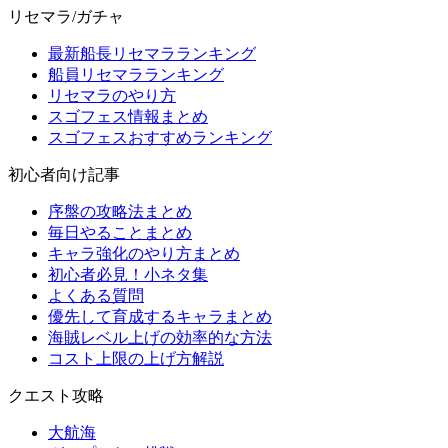
リセマラ/ガチャ
最新船長リセマラランキング
船員リセマラランキング
リセマラのやり方
スゴフェス情報まとめ
スゴフェスおすすめランキング
初心者向け記事
序盤の攻略法まとめ
毎日やることまとめ
キャラ強化のやり方まとめ
初心者必見！小ネタ集
よくある質問
優先して育成するキャラまとめ
海賊レベル上げの効率的な方法
コスト上限の上げ方解説
クエスト攻略
大航海