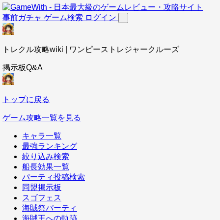
事前ガチャ
ゲーム検索
ログイン
トレクル攻略wiki | ワンピーストレジャークルーズ
掲示板Q&A
トップに戻る
ゲーム攻略一覧を見る
キャラ一覧
最強ランキング
絞り込み検索
船長効果一覧
パーティ投稿検索
同盟掲示板
スゴフェス
海賊祭パーティ
海賊王への軌跡