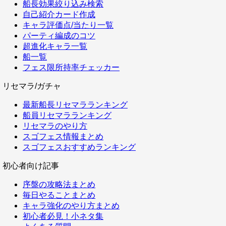
船長効果絞り込み検索
自己紹介カード作成
キャラ評価点/当たり一覧
パーティ編成のコツ
超進化キャラ一覧
船一覧
フェス限所持率チェッカー
リセマラ/ガチャ
最新船長リセマラランキング
船員リセマラランキング
リセマラのやり方
スゴフェス情報まとめ
スゴフェスおすすめランキング
初心者向け記事
序盤の攻略法まとめ
毎日やることまとめ
キャラ強化のやり方まとめ
初心者必見！小ネタ集