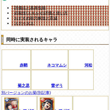
評価点と基本性能
必殺技(スキル)の評価と使い方
おすすめ能力解放と育成
ステータス
同時に実装されるキャラ
赤鞘
ネコマムシ
河松
菊之丞
雷ぞう
別バージョンのお菊(別記事)