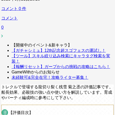
コメント
0
件
コメント
0
【開催中のイベント&新キャラ】
【ガチャシミュ】12th記念超スゴフェスの運試し！
【ツール】スキル絞り込み検索にキャラタグ検索を実
装！
【報酬リセット】ガープからの挑戦の攻略はこちら！
GameWithからのお知らせ
未経験可&完全在宅！攻略ライター募集！
トレクルで登場する龍切り裂く残雪 菊之丞の評価記事です。
船長効果、必殺技の強い点や使い方を解説しています。育成
やパーティ編成時に参考にして下さい。
【評価目次】