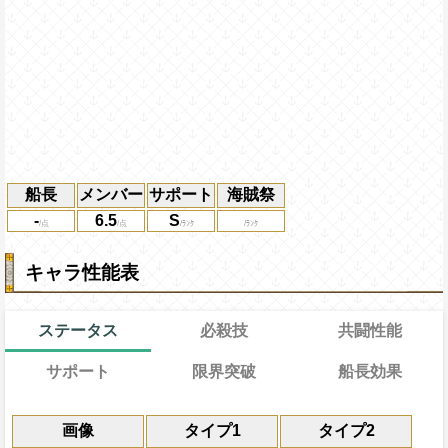
船長
メンバー
サポート
海賊祭
-
6.5
S
キャラ性能表
ステータス
必殺技
共闘性能
サポート
限界突破
船長効果
能
通常
19→13ターン
共闘性能
通常時
効果
限界突破
画像
タイプ1
タイプ2
習得する効果
力