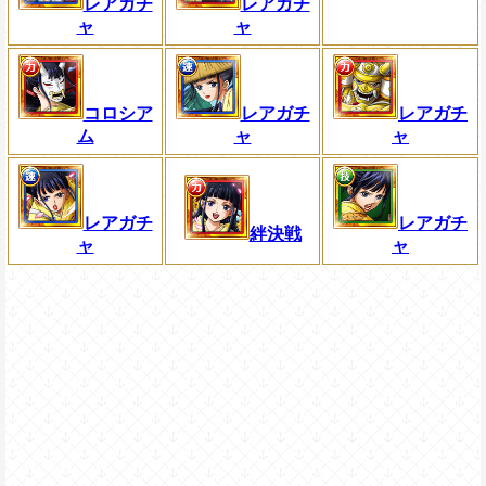
レアガチ
レアガチ
ャ
ャ
コロシア
レアガチ
レアガチ
ム
ャ
ャ
レアガチ
レアガチ
絆決戦
ャ
ャ