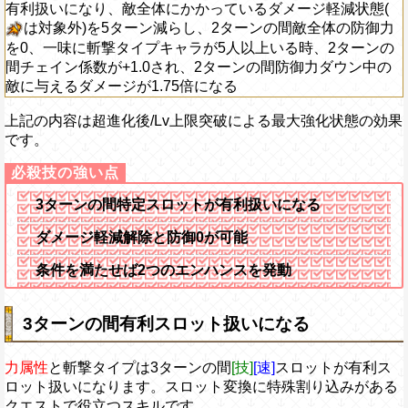
有利扱いになり、敵全体にかかっているダメージ軽減状態(
は対象外)を5ターン減らし、2ターンの間敵全体の防御力
を0、一味に斬撃タイプキャラが5人以上いる時、2ターンの
間チェイン係数が+1.0され、2ターンの間防御力ダウン中の
敵に与えるダメージが1.75倍になる
上記の内容は超進化後/Lv上限突破による最大強化状態の効果
です。
3ターンの間特定スロットが有利扱いになる
ダメージ軽減解除と防御0が可能
条件を満たせば2つのエンハンスを発動
3ターンの間有利スロット扱いになる
力属性
と斬撃タイプは3ターンの間
[技]
[速]
スロットが有利ス
ロット扱いになります。スロット変換に特殊割り込みがある
クエストで役立つスキルです。