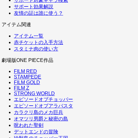
サポート対象キャラ検索
サポート効果解説
友情の証は誰に使う？
アイテム関連
アイテム一覧
赤チケットの入手方法
スタミナ肉の使い方
劇場版ONE PIECE作品
FILM RED
STAMPEDE
FILM GOLD
FILM Z
STRONG WORLD
エピソードオブチョッパー
エピソードオブアラバスタ
カラクリ島のメカ巨兵
オマツリ男爵と秘密の島
呪われた聖剣
デットエンドの冒険