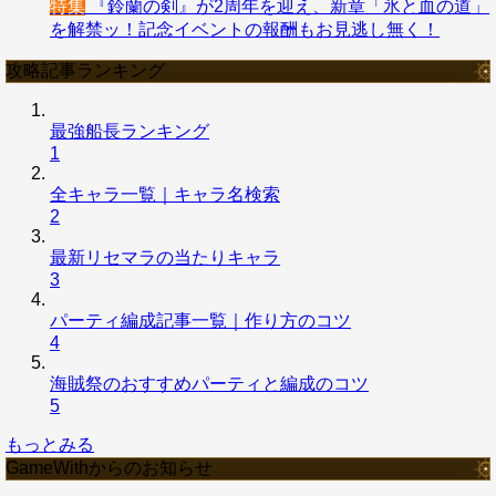
特集
『鈴蘭の剣』が2周年を迎え、新章「氷と血の道」
を解禁ッ！記念イベントの報酬もお見逃し無く！
攻略記事ランキング
最強船長ランキング
1
全キャラ一覧｜キャラ名検索
2
最新リセマラの当たりキャラ
3
パーティ編成記事一覧｜作り方のコツ
4
海賊祭のおすすめパーティと編成のコツ
5
もっとみる
GameWithからのお知らせ