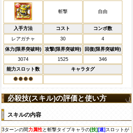
冒険中1回限り、サポート対象キャラが必
力属性
・斬撃・自由タイプキャラの攻撃を3
冒険開始時の必殺ター
通常時
ンの間敵全体の防御力を80%減らす
倍にする
属性
キャラの攻撃を6倍
斬撃タイプキャラの基礎体力が+70さ
3ターンの間
力属性
と斬撃タイプキャラの
船長効果
斬撃
自由
にし、他の属性キャラの
が有利扱いになり、敵全体にかかってい
Lv上限突破
対象
一味は痺れ状態を1ターン回復する
倍、体力を1.25倍にす
態(
は対象外)を5ターン減らし、2ター
おでん 日和 モモの助 錦えもんアシュラ童
入手方法
御力を0、一味に斬撃タイプキャラが5人
コスト
ターン数：8
コンボ数
ダメージを受けた次のターン、自分
アラシ ネコマムシ 河松 雷ぞう イゾウ
ーンの間チェイン係数が+1.0され、2タ
+150される/被ダメージ量上昇状態を
敵1体のHPを25%減
レアガチャ
30
4
ウン中の敵に与えるダメージが1.75倍に
体力の上限を無視して
残り体力が50%以下の時、自分の攻撃×
×30倍の全プレイヤ
上限突破
体力(限界突破時)
攻撃(限界突破時)
回復(限界突破時)
らば、キャラの回復×1.5倍の体力を
必殺技
(最大体力の2倍上限
3074
1525
346
えている時、体力満タ
になる)、全プレイヤ
能力スロット数
キャラタグ
果無効を2ターン回復
2ターンの間敵全体の
アクション
を30%下げ、自由タイ
げる
必殺技(スキル)の評価と使い方
スキルの内容
3ターンの間
力属性
と斬撃タイプキャラの
[技]
[速]
スロットが