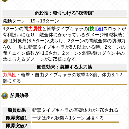
必殺技：斬りつける”残雪鎌”
発動ターン：19→13ターン
3ターンの間
力属性
と斬撃タイプキャラの
[技]
[速]
スロットが
有利扱いになり、敵全体にかかっているダメージ軽減状態(
は対象外)を5ターン減らし、2ターンの間敵全体の防御力
を0、一味に斬撃タイプキャラが5人以上いる時、2ターンの
間チェイン係数が+1.0され、2ターンの間防御力ダウン中の
敵に与えるダメージが1.75倍になる
船長効果：急襲する太刀筋
力属性
・斬撃・自由タイプキャラの攻撃を3倍、体力を1.2
倍にする
船員効果
船員効果
斬撃タイプキャラの基礎体力が+70される
限界突破1
一味は痺れ状態を1ターン回復する
限界突破2