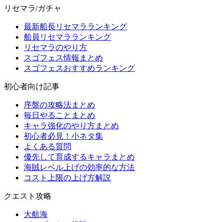
リセマラ/ガチャ
最新船長リセマラランキング
船員リセマラランキング
リセマラのやり方
スゴフェス情報まとめ
スゴフェスおすすめランキング
初心者向け記事
序盤の攻略法まとめ
毎日やることまとめ
キャラ強化のやり方まとめ
初心者必見！小ネタ集
よくある質問
優先して育成するキャラまとめ
海賊レベル上げの効率的な方法
コスト上限の上げ方解説
クエスト攻略
大航海