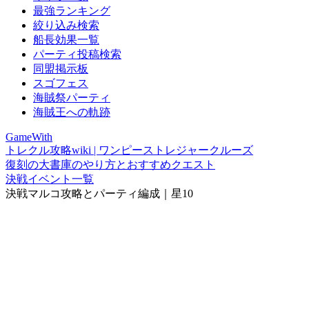
最強ランキング
絞り込み検索
船長効果一覧
パーティ投稿検索
同盟掲示板
スゴフェス
海賊祭パーティ
海賊王への軌跡
GameWith
トレクル攻略wiki | ワンピーストレジャークルーズ
復刻の大書庫のやり方とおすすめクエスト
決戦イベント一覧
決戦マルコ攻略とパーティ編成｜星10