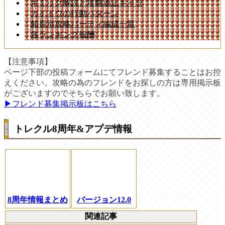
ギミック解説と攻略適正キャラ
カイドウの行動パターン
船長別攻略パーティ編成一覧
各ランキング報酬
【注意事項】
ページ下部の投稿フォームにてフレンド募集することはお控
えください。攻略の為のフレンドをお探しの方は専用掲示板
がございますのでそちらでお願い致します。
▶︎フレンド募集掲示板はこちら
トレクル8周年&アプデ情報
8周年情報まとめ
バージョン12.0
関連記事