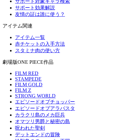
サポート対象キャラ検索
サポート効果解説
友情の証は誰に使う？
アイテム関連
アイテム一覧
赤チケットの入手方法
スタミナ肉の使い方
劇場版ONE PIECE作品
FILM RED
STAMPEDE
FILM GOLD
FILM Z
STRONG WORLD
エピソードオブチョッパー
エピソードオブアラバスタ
カラクリ島のメカ巨兵
オマツリ男爵と秘密の島
呪われた聖剣
デットエンドの冒険