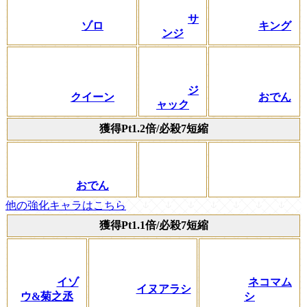
サ
ゾロ
キング
ンジ
ジ
クイーン
おでん
ャック
獲得Pt1.2倍/必殺7短縮
おでん
他の強化キャラはこちら
獲得Pt1.1倍/必殺7短縮
イゾ
ネコマム
イヌアラシ
ウ&菊之丞
シ