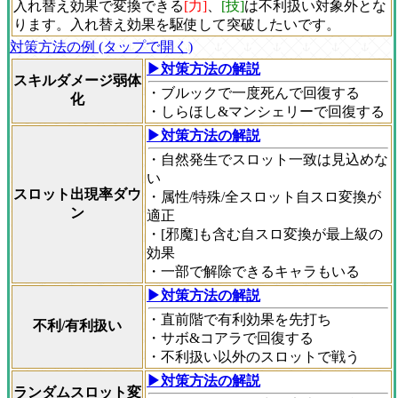
入れ替え効果で変換できる
[力]
、
[技]
は不利扱い対象外とな
ります。入れ替え効果を駆使して突破したいです。
対策方法の例 (タップで開く)
▶対策方法の解説
スキルダメージ弱体
・ブルックで一度死んで回復する
化
・しらほし&マンシェリーで回復する
▶対策方法の解説
・自然発生でスロット一致は見込めな
い
スロット出現率ダウ
・属性/特殊/全スロット自スロ変換が
ン
適正
・[邪魔]も含む自スロ変換が最上級の
効果
・一部で解除できるキャラもいる
▶対策方法の解説
・直前階で有利効果を先打ち
不利/有利扱い
・サボ&コアラで回復する
・不利扱い以外のスロットで戦う
▶対策方法の解説
ランダムスロット変