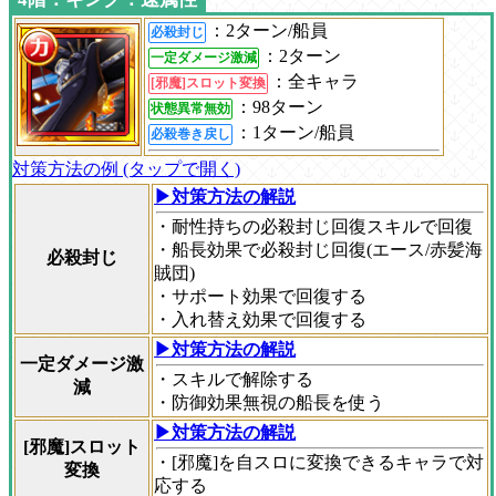
：2ターン/船員
必殺封じ
：2ターン
一定ダメージ激減
：全キャラ
[邪魔]スロット変換
：98ターン
状態異常無効
：1ターン/船員
必殺巻き戻し
対策方法の例 (タップで開く)
▶対策方法の解説
・耐性持ちの必殺封じ回復スキルで回復
・船長効果で必殺封じ回復(エース/赤髪海
必殺封じ
賊団)
・サポート効果で回復する
・入れ替え効果で回復する
▶対策方法の解説
一定ダメージ激
・スキルで解除する
減
・防御効果無視の船長を使う
▶対策方法の解説
[邪魔]スロット
・[邪魔]を自スロに変換できるキャラで対
変換
応する