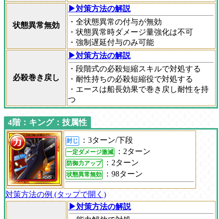
▶対策方法の解説
・全状態異常の付与が無効
状態異常無効
・状態異常時ダメージ量強化は不可
・強制遅延付与のみ可能
▶対策方法の解説
・段階式の必殺短縮スキルで対処する
必殺巻き戻し
・耐性持ちの必殺短縮役で対処する
・エースは船長効果で巻き戻し耐性を持
つ
4階：キング：技属性
：3ターン/下段
封じ
：2ターン
一定ダメージ激減
：2ターン
防御力アップ
：98ターン
状態異常無効
対策方法の例 (タップで開く)
▶対策方法の解説