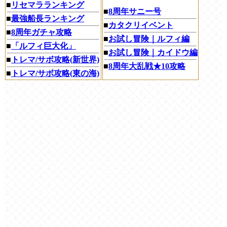
■
リセマラランキング
■
8周年サニー号
■
最強船長ランキング
■
カタクリイベント
■
8周年ガチャ攻略
■
お試し冒険｜ルフィ編
■
「ルフィ巨大化」
■
お試し冒険｜カイドウ編
■
トレマ/サボ攻略(新世界)
■
8周年大乱戦★10攻略
■
トレマ/サボ攻略(東の海)