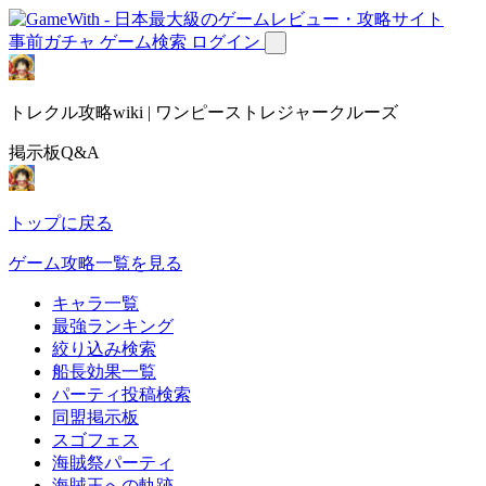
事前ガチャ
ゲーム検索
ログイン
トレクル攻略wiki | ワンピーストレジャークルーズ
掲示板Q&A
トップに戻る
ゲーム攻略一覧を見る
キャラ一覧
最強ランキング
絞り込み検索
船長効果一覧
パーティ投稿検索
同盟掲示板
スゴフェス
海賊祭パーティ
海賊王への軌跡