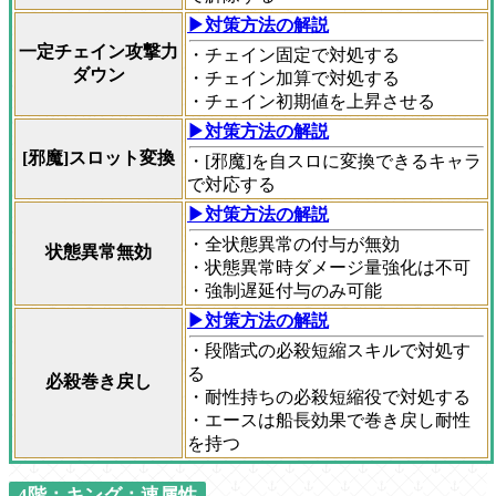
▶対策方法の解説
一定チェイン攻撃力
・チェイン固定で対処する
ダウン
・チェイン加算で対処する
・チェイン初期値を上昇させる
▶対策方法の解説
[邪魔]スロット変換
・[邪魔]を自スロに変換できるキャラ
で対応する
▶対策方法の解説
・全状態異常の付与が無効
状態異常無効
・状態異常時ダメージ量強化は不可
・強制遅延付与のみ可能
▶対策方法の解説
・段階式の必殺短縮スキルで対処す
る
必殺巻き戻し
・耐性持ちの必殺短縮役で対処する
・エースは船長効果で巻き戻し耐性
を持つ
4階：キング：速属性