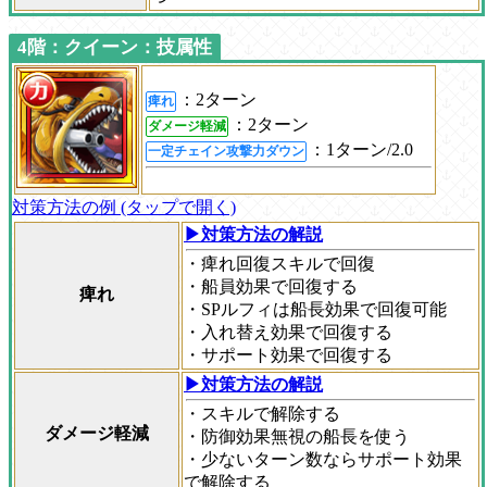
4階：クイーン：技属性
：2ターン
痺れ
：2ターン
ダメージ軽減
：1ターン/2.0
一定チェイン攻撃力ダウン
対策方法の例 (タップで開く)
▶対策方法の解説
・痺れ回復スキルで回復
・船員効果で回復する
痺れ
・SPルフィは船長効果で回復可能
・入れ替え効果で回復する
・サポート効果で回復する
▶対策方法の解説
・スキルで解除する
ダメージ軽減
・防御効果無視の船長を使う
・少ないターン数ならサポート効果
で解除する