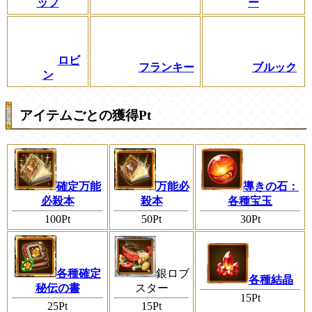
ップ
ー
ロビ
フランキー
ブルック
ン
アイテムごとの獲得Pt
確定万能
万能必
導きの石：
必殺本
殺本
各種宝玉
100Pt
50Pt
30Pt
各種確定
銀ロブ
各種結晶
秘伝の書
スター
15Pt
25Pt
15Pt