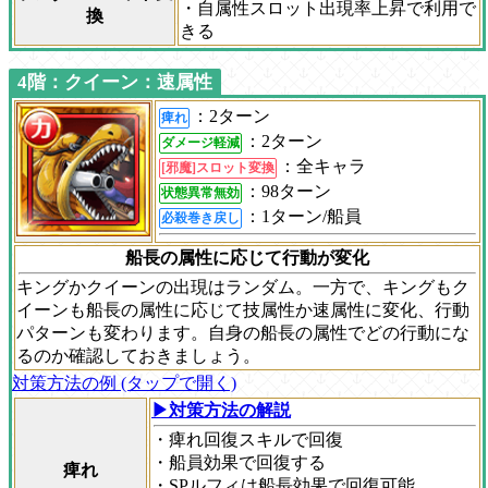
・自属性スロット出現率上昇で利用で
換
きる
4階：クイーン：速属性
：2ターン
痺れ
：2ターン
ダメージ軽減
：全キャラ
[邪魔]スロット変換
：98ターン
状態異常無効
：1ターン/船員
必殺巻き戻し
船長の属性に応じて行動が変化
キングかクイーンの出現はランダム。一方で、キングもク
イーンも船長の属性に応じて技属性か速属性に変化、行動
パターンも変わります。自身の船長の属性でどの行動にな
るのか確認しておきましょう。
対策方法の例 (タップで開く)
▶対策方法の解説
・痺れ回復スキルで回復
・船員効果で回復する
痺れ
・SPルフィは船長効果で回復可能