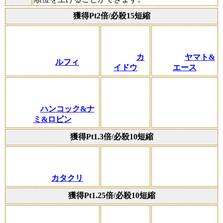
獲得Pt2倍/必殺15短縮
カ
ヤマト&
ルフィ
イドウ
エース
ハンコック&ナ
ミ&ロビン
獲得Pt1.3倍/必殺10短縮
カタクリ
獲得Pt1.25倍/必殺10短縮