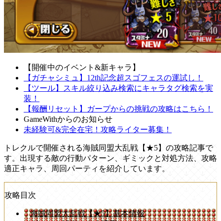
【開催中のイベント&新キャラ】
【ガチャシミュ】12th記念超スゴフェスの運試し！
【ツール】スキル絞り込み検索にキャラタグ検索を実
装！
【報酬リセット】ガープからの挑戦の攻略はこちら！
GameWithからのお知らせ
未経験可&完全在宅！攻略ライター募集！
トレクルで開催される海賊同盟大乱戦【★5】の攻略記事で
す。出現する敵の行動パターン、ギミックと対処方法、攻略
適正キャラ、周回パーティを紹介しています。
攻略目次
海賊同盟大乱戦【★5】基本情報