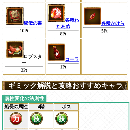
各種わ
秘伝の書
各種かけら
たあめ
10Pt
5Pt
8Pt
ロブスタ
コーラ
ー
1Pt
3Pt
ギミック解説と攻略おすすめキャラ
属性変化の法則性
船長の属性
4階
ボス