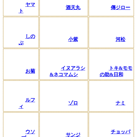
ヤマ
酒天丸
傳ジロー
ト
しの
小紫
河松
ぶ
イヌアラシ
トキ&モモ
お菊
&ネコマムシ
の助&日和
ルフ
ゾロ
ナミ
ィ
ウソ
チョッパ
サンジ