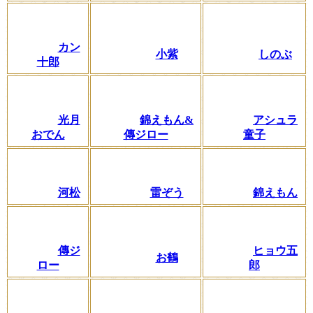
カン
小紫
しのぶ
十郎
光月
錦えもん&
アシュラ
おでん
傳ジロー
童子
河松
雷ぞう
錦えもん
‎傳ジ
ヒョウ五
お鶴
ロー
郎