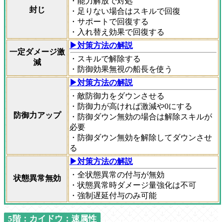
・能力解放で対処
封じ
・足りない場合はスキルで回復
・サポートで回復する
・入れ替え効果で回復する
▶対策方法の解説
一定ダメージ激
・スキルで解除する
減
・防御効果無視の船長を使う
▶対策方法の解説
・敵防御力をダウンさせる
・防御力が高ければ激減や0にする
防御力アップ
・防御ダウン無効の場合は解除スキルが
必要
・防御ダウン無効を解除してダウンさせ
る
▶対策方法の解説
・全状態異常の付与が無効
状態異常無効
・状態異常時ダメージ量強化は不可
・強制遅延付与のみ可能
5階：カイドウ：速属性