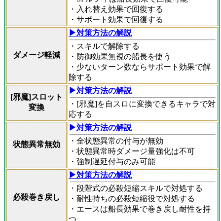
・入れ替え効果で回復する
・サポート効果で回復する
▶対策方法の解説
・スキルで解除する
ダメージ軽減
・防御効果無視の船長を使う
・少ないターン数ならサポート効果で解
除する
▶対策方法の解説
[邪魔]スロット
・[邪魔]を自スロに変換できるキャラで対
変換
応する
▶対策方法の解説
・全状態異常の付与が無効
状態異常無効
・状態異常時ダメージ量強化は不可
・強制遅延付与のみ可能
▶対策方法の解説
・段階式の必殺短縮スキルで対処する
必殺巻き戻し
・耐性持ちの必殺短縮役で対処する
・エースは船長効果で巻き戻し耐性を持
つ