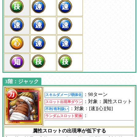
3階：ジャック
：98ターン
スキルダメージ弱体化
：対象：属性スロット
スロット出現率ダウン
：対象：[速][心][知]
不利/有利扱い
：
ランダムスロット変換
属性スロットの出現率が低下する