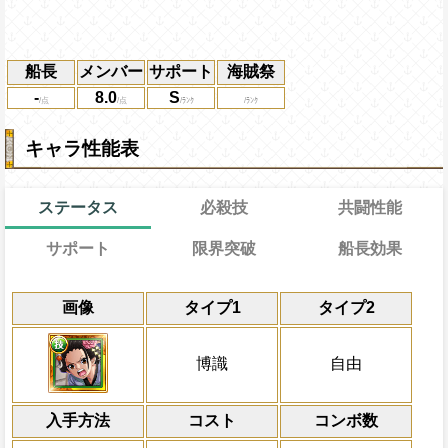
船長
メンバー
サポート
海賊祭
-
8.0
S
キャラ性能表
ステータス
必殺技
共闘性能
サポート
限界突破
船長効果
能
通常
12→12ターン
通常時
共闘性能
効果
限界突破
画像
タイプ1
タイプ2
習得する効果
力
最終バトル開始時、サポート対象キャラの
博識タイプキャラの回復を1.5倍にする
冒険開始時の必殺ター
通常時
短縮し、1ターンの間一味の
属性
キャラの攻撃を6倍
[技]
スロット
博識タイプの基礎ステ+30
一味の必殺ターンを1短縮、3ターンの間
Lv上限突破
船長効果
博識
自由
いになる
にし、他の属性キャラの
の属性スロットを有利スロット扱いにし
自分は必殺ターン巻き戻しを2ターン
倍、体力を1.25倍にす
いるやけど・チェイン係数増加量低下状態
対象
入手方法
する
コスト
ターン数：8
コンボ数
錦えもん おでん
速属性
から受けるダメージを5％軽減
敵1体のHPを25%減
上限突破