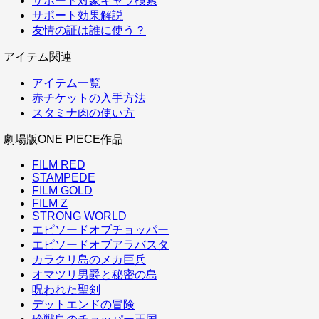
サポート対象キャラ検索
サポート効果解説
友情の証は誰に使う？
アイテム関連
アイテム一覧
赤チケットの入手方法
スタミナ肉の使い方
劇場版ONE PIECE作品
FILM RED
STAMPEDE
FILM GOLD
FILM Z
STRONG WORLD
エピソードオブチョッパー
エピソードオブアラバスタ
カラクリ島のメカ巨兵
オマツリ男爵と秘密の島
呪われた聖剣
デットエンドの冒険