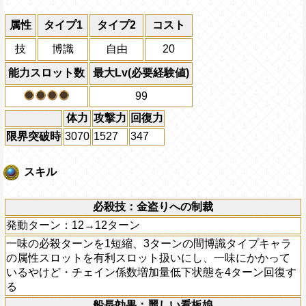
属性
タイプ1
タイプ2
コスト
技
博識
自由
20
能力スロット数
最大Lv(必要経験値)
99
体力
攻撃力
回復力
限界突破時
3070
1527
347
スキル
必殺技：金盗りへの制裁
発動ターン：12→12ターン
一味の必殺ターンを1短縮、3ターンの間博識タイプキャラ
の属性スロットを有利スロット扱いにし、一味にかかって
いるやけど・チェイン係数増加量低下状態を4ターン回復す
る
船長効果：麗しい看板娘