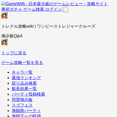
事前ガチャ
ゲーム検索
ログイン
トレクル攻略wiki | ワンピーストレジャークルーズ
掲示板Q&A
トップに戻る
ゲーム攻略一覧を見る
キャラ一覧
最強ランキング
絞り込み検索
船長効果一覧
パーティ投稿検索
同盟掲示板
スゴフェス
海賊祭パーティ
海賊王への軌跡