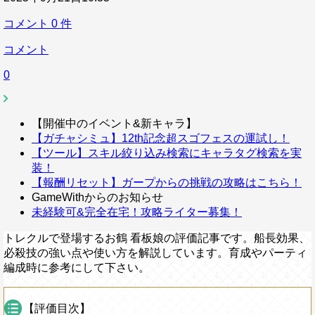
コメント
0
件
コメント
0
【開催中のイベント&新キャラ】
【ガチャシミュ】12th記念超スゴフェスの運試し！
【ツール】スキル絞り込み検索にキャラタグ検索を実
装！
【報酬リセット】ガープからの挑戦の攻略はこちら！
GameWithからのお知らせ
未経験可&完全在宅！攻略ライター募集！
トレクルで登場するお鶴 看板娘の評価記事です。船長効果、
必殺技の強い点や使い方を解説しています。育成やパーティ
編成時に参考にして下さい。
【評価目次】