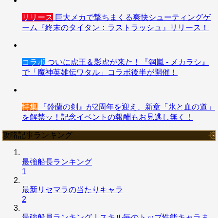
リリース
巨大メカで撃ちまくる爽快シューティングゲ
ーム『終末のタイタン：ラストラッシュ』リリース！
コラボ
ついに虎王＆影虎が来た！『鋼嵐 - メカラシ』
で「魔神英雄伝ワタル」コラボ後半が開催！
特集
『鈴蘭の剣』が2周年を迎え、新章「氷と血の道」
を解禁ッ！記念イベントの報酬もお見逃し無く！
攻略記事ランキング
最強船長ランキング
1
最新リセマラの当たりキャラ
2
最強船員ランキング｜スキル毎のトップ性能キャラま