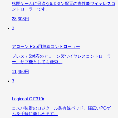
格闘ゲームに最適な6ボタン配置の高性能ワイヤレスコ
ントローラーです。
28,308円
2
アローン PS5用無線コントローラー
プレステ5対応のアローン製ワイヤレスコントローラ
ー。サブ機としても優秀。
11,480円
3
Logicool G F310r
コスパ抜群のロジクール製有線パッド。幅広いPCゲー
ムを手軽に楽しめます。