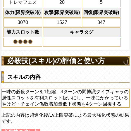
トレマフェス
20
5
残り体力が50%以下の時、自分の攻撃が
体力の上限を無視して
らば、キャラの回復×1倍の体力を回
×30倍の全プレイヤ
体力(限界突破時)
攻撃(限界突破時)
回復(限界突破時)
必殺技
(最大体力の2倍上限
3070
1527
347
えている時、体力満タ
になる)、全プレイヤ
能力スロット数
キャラタグ
果無効を2ターン回復
2ターンの間敵全体の
アクション
を30%下げ、自由タイ
げる
必殺技(スキル)の評価と使い方
スキルの内容
一味の必殺ターンを1短縮、3ターンの間博識タイプキャラの
属性スロットを有利スロット扱いにし、一味にかかっている
やけど・チェイン係数増加量低下状態を4ターン回復する
上記の内容は超進化後/Lv上限突破による最大強化状態の効果
です。