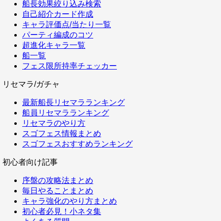
船長効果絞り込み検索
自己紹介カード作成
キャラ評価点/当たり一覧
パーティ編成のコツ
超進化キャラ一覧
船一覧
フェス限所持率チェッカー
リセマラ/ガチャ
最新船長リセマラランキング
船員リセマラランキング
リセマラのやり方
スゴフェス情報まとめ
スゴフェスおすすめランキング
初心者向け記事
序盤の攻略法まとめ
毎日やることまとめ
キャラ強化のやり方まとめ
初心者必見！小ネタ集