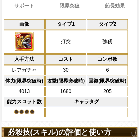
サポート
限界突破
船長効果
能
通常
20→14ターン
共闘性能
通常時
効果
限界突破
画像
タイプ1
タイプ2
習得する効果
力
冒険中1回限り、サポート対象キャラが必
打突と強靭タイプキャラの攻撃を3倍、体力
冒険開始時の必殺ター
通常時
ート対象キャラのスロットを
イプキャラは
打突と強靭タイプキャラの基礎ステー
[技]
[連]
属性
スロットも有利スロ
キャラの攻撃を6倍
[連]
スロット
敵全体にかかっているダメージ軽減(
は
船長効果
打突
強靭
ンの間打突と強靭タイプキャラの基礎攻撃力
る
にし、他の属性キャラの
アップ状態を5ターン減、一味のスロット
Lv上限突破
倍、体力を1.25倍にす
し、船長が打突か強靭タイプキャラの時、
このキャラが
[連]
[和]
スロットの状態
対象
入手方法
突と強靭タイプキャラの基礎攻撃力を+90
1ターンの間敵全体の打突と強靭タイプ
コスト
ターン数：10
コンボ数
カイドウ キング ジャック
げる
全ての防御効果・防御
上限突破
レアガチャ
30
6
外のダメージを1にす
自分のスロット封じ状態を5ターン回
必殺技
て敵全体に200万ダ
体力(限界突破時)
攻撃(限界突破時)
回復(限界突破時)
ダメージを受けた次のターン、自分
プレイヤーの一味の属
4013
+200される/被ダメージ増加状態を3
1680
205
属性スロットに変換し
ーンを2短縮する
能力スロット数
キャラタグ
2ターンの間敵全体の
アクション
を30%下げ、強靭タイ
げる
必殺技(スキル)の評価と使い方