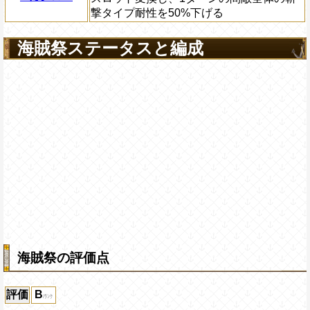
撃タイプ耐性を50%下げる
海賊祭ステータスと編成
海賊祭の評価点
評価
B