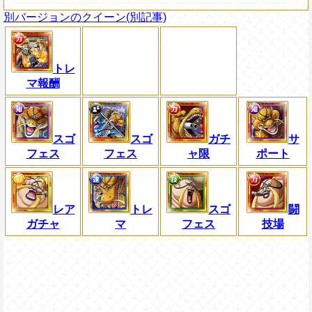
別バージョンのクイーン(別記事)
トレ
マ報酬
スゴ
スゴ
ガチ
サ
フェス
フェス
ャ限
ポート
レア
トレ
スゴ
闘
ガチャ
マ
フェス
技場