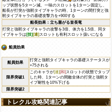
ップ状態を5ターン減、一味のスロットを1ターン固定し、
船長が打突か強靭タイプキャラの時、1ターンの間打突と強
靭タイプキャラの基礎攻撃力を+900する
船長効果：立ち塞がる首長竜
打突と強靭タイプキャラの攻撃を3倍、体力を1.5倍、同タ
イプキャラは
[技]
[連]
スロットも有利スロット扱いになる
船員効果
打突と強靭タイプキャラの基礎ステータスが
船員効果
+75される
このキャラが
[連]
[和]
スロットの状態でタップ
限界突破1
した時、1ターンの間敵全体の打突と強靭タ
イプ耐性を10%下げる
限界突破2
トレクル攻略関連記事