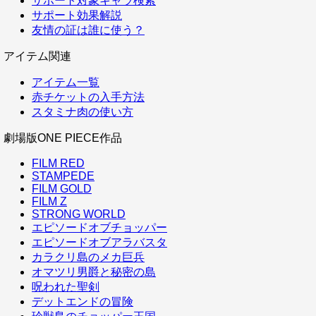
サポート対象キャラ検索
サポート効果解説
友情の証は誰に使う？
アイテム関連
アイテム一覧
赤チケットの入手方法
スタミナ肉の使い方
劇場版ONE PIECE作品
FILM RED
STAMPEDE
FILM GOLD
FILM Z
STRONG WORLD
エピソードオブチョッパー
エピソードオブアラバスタ
カラクリ島のメカ巨兵
オマツリ男爵と秘密の島
呪われた聖剣
デットエンドの冒険