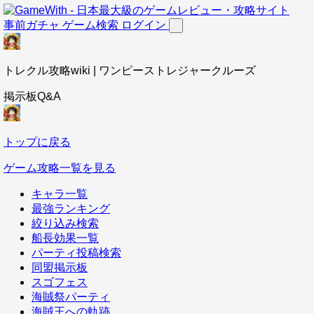
事前ガチャ
ゲーム検索
ログイン
トレクル攻略wiki | ワンピーストレジャークルーズ
掲示板Q&A
トップに戻る
ゲーム攻略一覧を見る
キャラ一覧
最強ランキング
絞り込み検索
船長効果一覧
パーティ投稿検索
同盟掲示板
スゴフェス
海賊祭パーティ
海賊王への軌跡