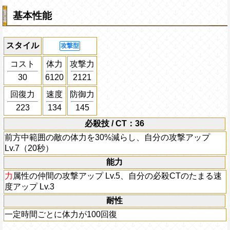
基本性能
スタイル
攻撃型
コスト
体力
攻撃力
30
6120
2121
回復力
速度
防御力
223
134
145
必殺技 / CT：36
前方中範囲の敵の体力を30%減らし、自分の攻撃アップ
Lv.7（20秒）
能力
力
属性の仲間の攻撃アップ Lv.5、自分の必殺CTのたまる速
度アップ Lv.3
耐性
一定時間ごとに体力が100回復