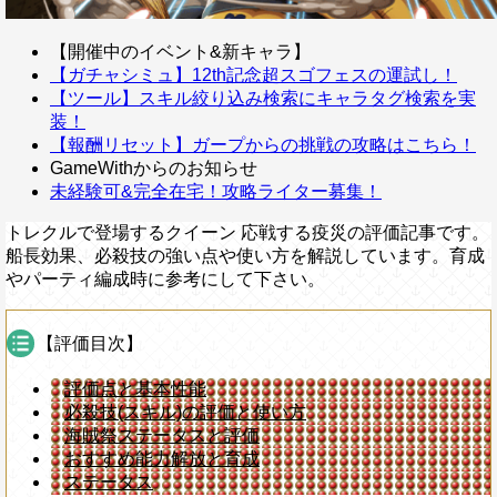
【開催中のイベント&新キャラ】
【ガチャシミュ】12th記念超スゴフェスの運試し！
【ツール】スキル絞り込み検索にキャラタグ検索を実
装！
【報酬リセット】ガープからの挑戦の攻略はこちら！
GameWithからのお知らせ
未経験可&完全在宅！攻略ライター募集！
トレクルで登場するクイーン 応戦する疫災の評価記事です。
船長効果、必殺技の強い点や使い方を解説しています。育成
やパーティ編成時に参考にして下さい。
【評価目次】
評価点と基本性能
必殺技(スキル)の評価と使い方
海賊祭ステータスと評価
おすすめ能力解放と育成
ステータス