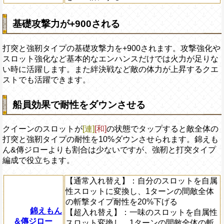
基礎攻撃力が+900される
打突と強靭タイプの基礎攻撃力を+900されます。攻撃強化や
スロット強化など基本的なエンハンスだけでは火力が足りな
い時に活躍します。また絆決戦など敵の体力が上昇するクエ
ストでも活躍できます。
船員効果で耐性をダウンさせる
クイーンのスロットが
[連]
[和]
の状態でタップすると敵全体の
打突と強靭タイプの耐性を10%ダウンさせられます。錦えも
ん&傳ジローよりも割合は少ないですが、強靭と打突タイプ
編成で役立ちます。
【通常入れ替え】
：自分のスロットを自属
性スロットに変換し、1ターンの間敵全体
の斬撃タイプ耐性を20%下げる
錦えもん
【超入れ替え】
：一味のスロットを自属性
&傳ジロー
スロット変換し、1ターンの間敵全体の斬