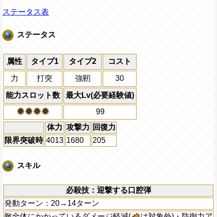
ステータス表
ステータス
属性
タイプ1
タイプ2
コスト
力
打突
強靭
30
能力スロット数
最大Lv(必要経験値)
99
体力
攻撃力
回復力
限界突破時
4013
1680
205
スキル
必殺技：迎撃する口腔弾
発動ターン：20→14ターン
敵全体にかかっているダメージ軽減(
は対象外)・防御力ア