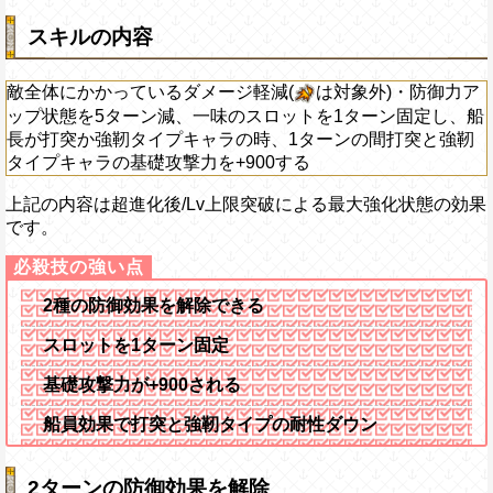
スキルの内容
敵全体にかかっているダメージ軽減(
は対象外)・防御力ア
ップ状態を5ターン減、一味のスロットを1ターン固定し、船
長が打突か強靭タイプキャラの時、1ターンの間打突と強靭
タイプキャラの基礎攻撃力を+900する
上記の内容は超進化後/Lv上限突破による最大強化状態の効果
です。
2種の防御効果を解除できる
スロットを1ターン固定
基礎攻撃力が+900される
船員効果で打突と強靭タイプの耐性ダウン
2ターンの防御効果を解除