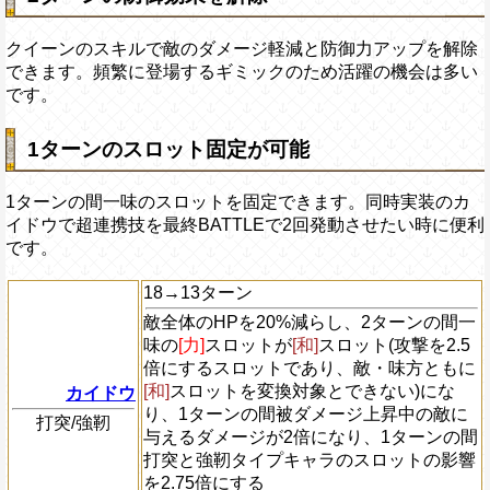
クイーンのスキルで敵のダメージ軽減と防御力アップを解除
できます。頻繁に登場するギミックのため活躍の機会は多い
です。
1ターンのスロット固定が可能
1ターンの間一味のスロットを固定できます。同時実装のカ
イドウで超連携技を最終BATTLEで2回発動させたい時に便利
です。
18→13ターン
敵全体のHPを20%減らし、2ターンの間一
味の
[力]
スロットが
[和]
スロット(攻撃を2.5
倍にするスロットであり、敵・味方ともに
[和]
スロットを変換対象とできない)にな
カイドウ
り、1ターンの間被ダメージ上昇中の敵に
打突/強靭
与えるダメージが2倍になり、1ターンの間
打突と強靭タイプキャラのスロットの影響
を2.75倍にする