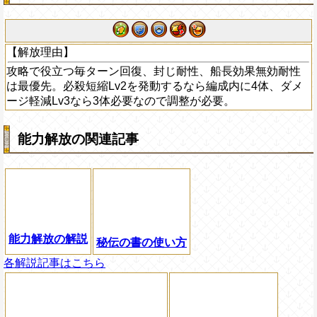
【解放理由】
攻略で役立つ毎ターン回復、封じ耐性、船長効果無効耐性
は最優先。必殺短縮Lv2を発動するなら編成内に4体、ダメ
ージ軽減Lv3なら3体必要なので調整が必要。
能力解放の関連記事
能力解放の解説
秘伝の書の使い方
各解説記事はこちら