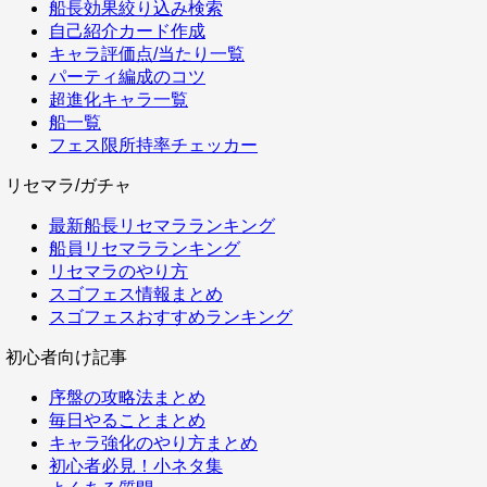
船長効果絞り込み検索
自己紹介カード作成
キャラ評価点/当たり一覧
パーティ編成のコツ
超進化キャラ一覧
船一覧
フェス限所持率チェッカー
リセマラ/ガチャ
最新船長リセマラランキング
船員リセマラランキング
リセマラのやり方
スゴフェス情報まとめ
スゴフェスおすすめランキング
初心者向け記事
序盤の攻略法まとめ
毎日やることまとめ
キャラ強化のやり方まとめ
初心者必見！小ネタ集