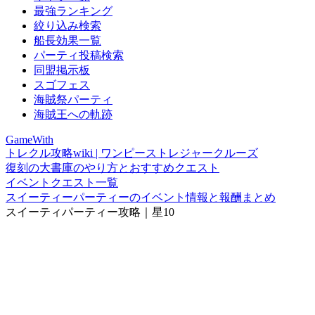
最強ランキング
絞り込み検索
船長効果一覧
パーティ投稿検索
同盟掲示板
スゴフェス
海賊祭パーティ
海賊王への軌跡
GameWith
トレクル攻略wiki | ワンピーストレジャークルーズ
復刻の大書庫のやり方とおすすめクエスト
イベントクエスト一覧
スイーティーパーティーのイベント情報と報酬まとめ
スイーティパーティー攻略｜星10