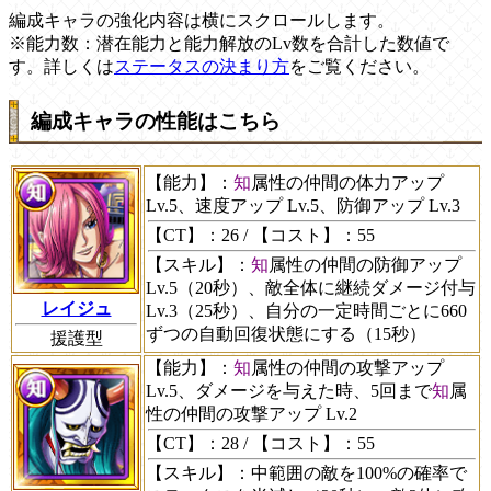
編成キャラの強化内容は横にスクロールします。
※能力数：潜在能力と能力解放のLv数を合計した数値で
す。詳しくは
ステータスの決まり方
をご覧ください。
編成キャラの性能はこちら
【能力】
：
知
属性の仲間の体力アップ
Lv.5、速度アップ Lv.5、防御アップ Lv.3
【CT】
：26 /
【コスト】
：55
【スキル】
：
知
属性の仲間の防御アップ
Lv.5（20秒）、敵全体に継続ダメージ付与
レイジュ
Lv.3（25秒）、自分の一定時間ごとに660
ずつの自動回復状態にする（15秒）
援護型
【能力】
：
知
属性の仲間の攻撃アップ
Lv.5、ダメージを与えた時、5回まで
知
属
性の仲間の攻撃アップ Lv.2
【CT】
：28 /
【コスト】
：55
【スキル】
：中範囲の敵を100%の確率で