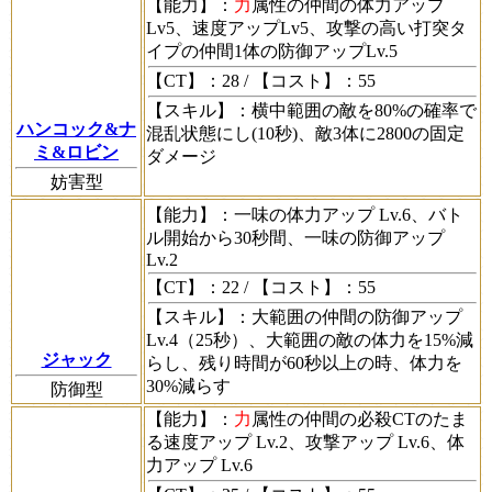
【能力】
：
力
属性の仲間の体力アップ
Lv5、速度アップLv5、攻撃の高い打突タ
イプの仲間1体の防御アップLv.5
【CT】
：28 /
【コスト】
：55
【スキル】
：横中範囲の敵を80%の確率で
ハンコック&ナ
混乱状態にし(10秒)、敵3体に2800の固定
ミ&ロビン
ダメージ
妨害型
【能力】
：一味の体力アップ Lv.6、バト
ル開始から30秒間、一味の防御アップ
Lv.2
【CT】
：22 /
【コスト】
：55
【スキル】
：大範囲の仲間の防御アップ
Lv.4（25秒）、大範囲の敵の体力を15%減
ジャック
らし、残り時間が60秒以上の時、体力を
30%減らす
防御型
【能力】
：
力
属性の仲間の必殺CTのたま
る速度アップ Lv.2、攻撃アップ Lv.6、体
力アップ Lv.6