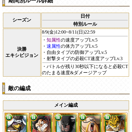
期間別ルール詳細
日付
シーズン
特別ルール
8/9(金)12:00~8/11(日)22:59
・
知属性
の速度アップLv.5
・
速属性
の体力アップLv.5
決勝
・自由タイプの防御アップLv.5
エキシビジョン
・射撃タイプの必殺CT速度アップLv.3
・バトルが残り30秒以下になると必殺CT
のたまる速度&ダメージアップ
敵の編成
メイン編成