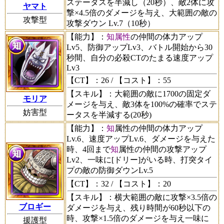
ステータスを半減し（20秒）、敵2体に攻
ヤマト
撃×4.5倍のダメージを与え、大範囲の敵の
攻撃型
攻撃ダウン Lv.7（10秒）
【能力】
：
知属性
の仲間の体力アップ
Lv5、防御アップLv3、バトル開始から30
秒間、自分の必殺CTのたまる速度アップ
Lv3
【CT】
：26 /
【コスト】
：55
【スキル】
：大範囲の敵に1700の固定ダ
モリア
メージを与え、敵3体を100%の確率でステ
妨害型
ータスを半減する(20秒)
【能力】
：
知
属性の仲間の体力アップ
Lv.6、速度アップLv.6、ダメージを与えた
時、4回まで
知
属性の仲間の攻撃アップ
Lv2、一味に[ドリー]がいる時、打突タイ
プの敵の防御ダウンLv.5
【CT】
：32 /
【コスト】
：20
【スキル】
：横大範囲の敵に攻撃×3.5倍の
ブロギー
ダメージを与え、残り時間が60秒以下の
時、攻撃×1.5倍のダメージを与え一味に
援護型