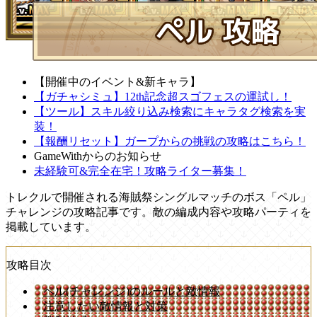
【開催中のイベント&新キャラ】
【ガチャシミュ】12th記念超スゴフェスの運試し！
【ツール】スキル絞り込み検索にキャラタグ検索を実
装！
【報酬リセット】ガープからの挑戦の攻略はこちら！
GameWithからのお知らせ
未経験可&完全在宅！攻略ライター募集！
トレクルで開催される海賊祭シングルマッチのボス「ペル」
チャレンジの攻略記事です。敵の編成内容や攻略パーティを
掲載しています。
攻略目次
ペル(チャレンジ)のルールと敵情報
注意したい敵情報と対策