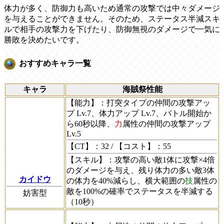
体力が多く、防御力も高いため通常の攻撃では中々ダメージ
を与えることができません。そのため、ステータス半減スキ
ルで相手の攻撃力を下げたり、防御無視のダメージで一気に
勝敗を決めたいです。
おすすめキャラ一覧
キャラ
海賊祭性能
【能力】
：打突タイプの仲間の攻撃アッ
プ Lv.7、体力アップ Lv.7、バトル開始か
ら60秒以降、
力
属性の仲間の攻撃アップ
Lv.5
【CT】
：32 /
【コスト】
：55
【スキル】
：攻撃の高い敵1体に攻撃×4倍
のダメージを与え、残り体力の多い敵3体
カイドウ
の体力を40%減らし、横大範囲の
技
属性の
敵を100%の確率でステータスを半減する
妨害型
（10秒）