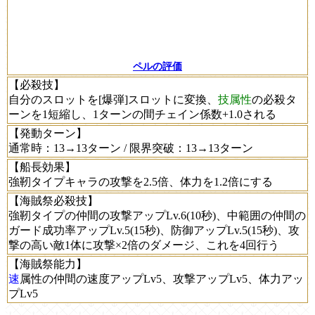
ペルの評価
【必殺技】
自分のスロットを[爆弾]スロットに変換、
技属性
の必殺タ
ーンを1短縮し、1ターンの間チェイン係数+1.0される
【発動ターン】
通常時：13→13ターン / 限界突破：13→13ターン
【船長効果】
強靭タイプキャラの攻撃を2.5倍、体力を1.2倍にする
【海賊祭必殺技】
強靭タイプの仲間の攻撃アップLv.6(10秒)、中範囲の仲間の
ガード成功率アップLv.5(15秒)、防御アップLv.5(15秒)、攻
撃の高い敵1体に攻撃×2倍のダメージ、これを4回行う
【海賊祭能力】
速
属性の仲間の速度アップLv5、攻撃アップLv5、体力アッ
プLv5