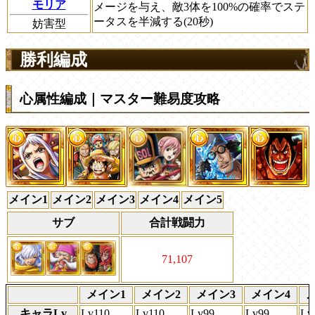
モリア
メージを与え、敵3体を100%の確率でステ
ータスを半減する(20秒)
妨害型
勝利編成
心属性編成｜マスター難易度攻略
メイン1
メイン2
メイン3
メイン4
メイン5
サブ
合計戦闘力
71,107
メイン1
メイン2
メイン3
メイン4
キャラLv
Lv110
Lv110
Lv99
Lv99
Lv