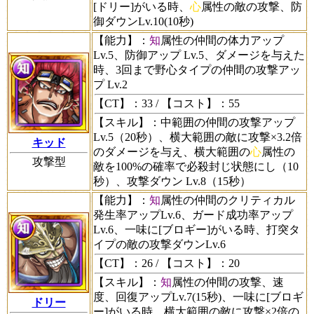
[ドリー]がいる時、
心
属性の敵の攻撃、防
御ダウンLv.10(10秒)
【能力】
：
知
属性の仲間の体力アップ
Lv.5、防御アップ Lv.5、ダメージを与えた
時、3回まで野心タイプの仲間の攻撃アッ
プ Lv.2
【CT】
：33 /
【コスト】
：55
【スキル】
：中範囲の仲間の攻撃アップ
Lv.5（20秒）、横大範囲の敵に攻撃×3.2倍
キッド
のダメージを与え、横大範囲の
心
属性の
攻撃型
敵を100%の確率で必殺封じ状態にし（10
秒）、攻撃ダウン Lv.8（15秒）
【能力】
：
知
属性の仲間のクリティカル
発生率アップLv.6、ガード成功率アップ
Lv.6、一味に[ブロギー]がいる時、打突タ
イプの敵の攻撃ダウンLv.6
【CT】
：26 /
【コスト】
：20
【スキル】
：
知
属性の仲間の攻撃、速
度、回復アップLv.7(15秒)、一味に[ブロギ
ドリー
ー]がいる時、横大範囲の敵に攻撃×2倍の