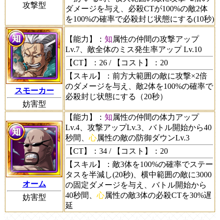
攻撃型
ダメージを与え、必殺CTが100%の敵2体
を100%の確率で必殺封じ状態にする(10秒)
【能力】
：
知
属性の仲間の攻撃アップ
Lv.7、敵全体のミス発生率アップ Lv.10
【CT】
：26 /
【コスト】
：20
【スキル】
：前方大範囲の敵に攻撃×2倍
のダメージを与え、敵2体を100%の確率で
スモーカー
必殺封じ状態にする（20秒）
妨害型
【能力】
：
知
属性の仲間の体力アップ
Lv.4、攻撃アップLv.3、バトル開始から40
秒間、
心
属性の敵の防御ダウンLv.3
【CT】
：34 /
【コスト】
：20
【スキル】
：敵3体を100%の確率でステー
タスを半減し(20秒)、横中範囲の敵に3000
オーム
の固定ダメージを与え、バトル開始から
40秒間、
心
属性の敵3体の必殺CTを30%遅
妨害型
延