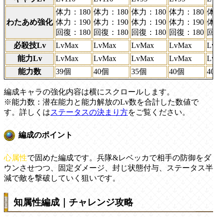
体力：180
体力：180
体力：180
体力：180
体
わたあめ強化
体力：190
体力：190
体力：190
体力：190
体
回復：180
回復：180
回復：180
回復：180
回
必殺技Lv
LvMax
LvMax
LvMax
LvMax
Lv
能力Lv
LvMax
LvMax
LvMax
LvMax
Lv
能力数
39個
40個
35個
40個
4
編成キャラの強化内容は横にスクロールします。
※能力数：潜在能力と能力解放のLv数を合計した数値で
す。詳しくは
ステータスの決まり方
をご覧ください。
編成のポイント
心属性
で固めた編成です。兵隊&レベッカで相手の防御をダ
ウンさせつつ、固定ダメージ、封じ状態付与、ステータス半
減で敵を撃破していく狙いです。
知属性編成｜チャレンジ攻略