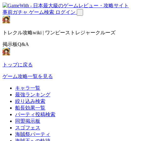
事前ガチャ
ゲーム検索
ログイン
トレクル攻略wiki | ワンピーストレジャークルーズ
掲示板Q&A
トップに戻る
ゲーム攻略一覧を見る
キャラ一覧
最強ランキング
絞り込み検索
船長効果一覧
パーティ投稿検索
同盟掲示板
スゴフェス
海賊祭パーティ
海賊王への軌跡