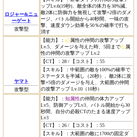
ップLv.6(19秒)、敵全体の体力を30%減、
敵2体に防御力を無視して攻撃×2倍のダメ
ロジャー&ニュ
ージ、バトル開始から40秒間、一味の攻
ーゲート
撃、速度ダウン効果を50％の確率で打ち
攻撃型
消す
【能力】
：
心
属性の仲間の攻撃アップ
Lv.5、ダメージを与えた時、5回まで
心
属
性の仲間の攻撃アップ Lv.2
【CT】
：28 /
【コスト】
：55
【スキル】
：中範囲の敵を100%の確率で
ステータスを半減し（20秒）、敵2体に攻
ヤマト
撃×5倍のダメージを与え、大範囲の仲間
の攻撃アップ Lv.10（10秒）
攻撃型
【能力】
：
知属性
の仲間の体力アップ
Lv5、防御アップLv3、バトル開始から30
秒間、自分の必殺CTのたまる速度アップ
Lv3
【CT】
：26 /
【コスト】
：55
【スキル】
：大範囲の敵に1700の固定ダ