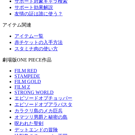
サポート対象キャラ検索
サポート効果解説
友情の証は誰に使う？
アイテム関連
アイテム一覧
赤チケットの入手方法
スタミナ肉の使い方
劇場版ONE PIECE作品
FILM RED
STAMPEDE
FILM GOLD
FILM Z
STRONG WORLD
エピソードオブチョッパー
エピソードオブアラバスタ
カラクリ島のメカ巨兵
オマツリ男爵と秘密の島
呪われた聖剣
デットエンドの冒険