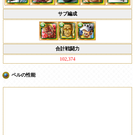
サブ編成
合計戦闘力
102,374
ペルの性能