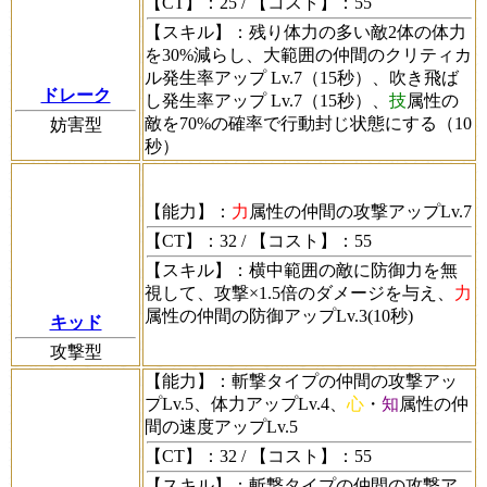
【CT】
：25 /
【コスト】
：55
【スキル】
：残り体力の多い敵2体の体力
を30%減らし、大範囲の仲間のクリティカ
ル発生率アップ Lv.7（15秒）、吹き飛ば
ドレーク
し発生率アップ Lv.7（15秒）、
技
属性の
敵を70%の確率で行動封じ状態にする（10
妨害型
秒）
【能力】
：
力
属性の仲間の攻撃アップLv.7
【CT】
：32 /
【コスト】
：55
【スキル】
：横中範囲の敵に防御力を無
視して、攻撃×1.5倍のダメージを与え、
力
属性の仲間の防御アップLv.3(10秒)
キッド
攻撃型
【能力】
：斬撃タイプの仲間の攻撃アッ
プLv.5、体力アップLv.4、
心
・
知
属性の仲
間の速度アップLv.5
【CT】
：32 /
【コスト】
：55
【スキル】
：斬撃タイプの仲間の攻撃ア