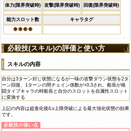
×30倍の全プレイヤ
体力(限界突破時)
攻撃(限界突破時)
回復(限界突破時)
必殺技
(最大体力の2倍上限
えている時、体力満タ
能力スロット数
キャラタグ
になる)、全プレイヤ
果無効を2ターン回復
2ターンの間敵全体の
アクション
を30%下げ、格闘タイ
必殺技(スキル)の評価と使い方
げる
スキルの内容
自分は3ターン封じ状態になるが一味の攻撃ダウン状態を2タ
ーン回復、1ターンの間チェイン係数が+0.3され、船長が格
闘タイプキャラの時船長と自分のスロットを自属性スロット
に変換する
上記の内容は超進化後/Lv上限突破による最大強化状態の効果
です。