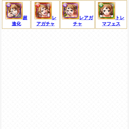
超
レ
レアガ
トレ
進化
アガチャ
チャ
マフェス