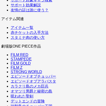
サポート対象キャラ検索
サポート効果解説
友情の証は誰に使う？
アイテム関連
アイテム一覧
赤チケットの入手方法
スタミナ肉の使い方
劇場版ONE PIECE作品
FILM RED
STAMPEDE
FILM GOLD
FILM Z
STRONG WORLD
エピソードオブチョッパー
エピソードオブアラバスタ
カラクリ島のメカ巨兵
オマツリ男爵と秘密の島
呪われた聖剣
デットエンドの冒険