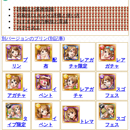
評価点と基本性能
必殺技(スキル)の評価と使い方
おすすめ能力解放と育成
ステータス
別バージョンのプリン(別記事)
プ
配
レアガ
レア
リン
布
チャ限定
ガチャ
レ
イ
レアガ
スゴ
アガチャ
ベント
チャ
フェス
タ
イ
スゴ
トレマ
イプ限定
ベント
フェス