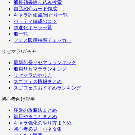
船長効果絞り込み検索
自己紹介カード作成
キャラ評価点/当たり一覧
パーティ編成のコツ
超進化キャラ一覧
船一覧
フェス限所持率チェッカー
リセマラ/ガチャ
最新船長リセマラランキング
船員リセマラランキング
リセマラのやり方
スゴフェス情報まとめ
スゴフェスおすすめランキング
初心者向け記事
序盤の攻略法まとめ
毎日やることまとめ
キャラ強化のやり方まとめ
初心者必見！小ネタ集