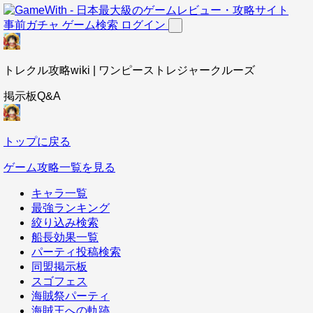
事前ガチャ
ゲーム検索
ログイン
トレクル攻略wiki | ワンピーストレジャークルーズ
掲示板Q&A
トップに戻る
ゲーム攻略一覧を見る
キャラ一覧
最強ランキング
絞り込み検索
船長効果一覧
パーティ投稿検索
同盟掲示板
スゴフェス
海賊祭パーティ
海賊王への軌跡