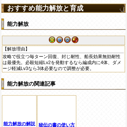
おすすめ能力解放と育成
能力解放
【解放理由】
攻略で役立つ毎ターン回復、封じ耐性、船長効果無効耐性
は最優先。必殺短縮Lv2を発動するなら編成内に4体、ダメ
ージ軽減Lv3なら3体必要なので調整が必要。
能力解放の関連記事
能力解放の解説
秘伝の書の使い方