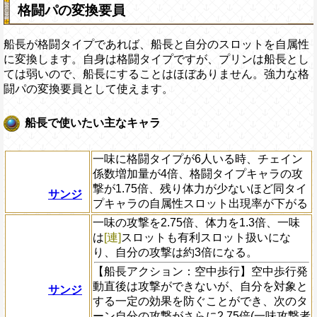
格闘パの変換要員
船長が格闘タイプであれば、船長と自分のスロットを自属性
に変換します。自身は格闘タイプですが、プリンは船長とし
ては弱いので、船長にすることはほぼありません。強力な格
闘パの変換要員として使えます。
船長で使いたい主なキャラ
一味に格闘タイプが6人いる時、チェイン
係数増加量が4倍、格闘タイプキャラの攻
撃が1.75倍、残り体力が少ないほど同タイ
サンジ
プキャラの自属性スロット出現率が下がる
一味の攻撃を2.75倍、体力を1.3倍、一味
は
[連]
スロットも有利スロット扱いにな
り、自分の攻撃は約3倍になる。
【船長アクション：空中歩行】空中歩行発
動直後は攻撃ができないが、自分を対象と
サンジ
する一定の効果を防ぐことができ、次のタ
ーン自分の攻撃がさらに2.75倍(一味攻撃者