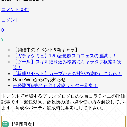
コメント
0
件
コメント
0
【開催中のイベント&新キャラ】
【ガチャシミュ】12th記念超スゴフェスの運試し！
【ツール】スキル絞り込み検索にキャラタグ検索を実
装！
【報酬リセット】ガープからの挑戦の攻略はこちら！
GameWithからのお知らせ
未経験可&完全在宅！攻略ライター募集！
トレクルで登場するプリン メロメロのショコラティエの評価
記事です。船長効果、必殺技の強い点や使い方を解説してい
ます。育成やパーティ編成時に参考にして下さい。
【評価目次】