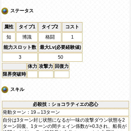
ステータス
属性
タイプ1
タイプ2
コスト
知
博識
格闘
1
能力スロット数
最大Lv(必要経験値)
3
50
体力
攻撃力
回復力
限界突破時
スキル
必殺技：ショコラティエの恋心
発動ターン：19→13ターン
自分は3ターン封じ状態になるが一味の攻撃ダウン状態を2
ターン回復、1ターンの間チェイン係数が+0.3され、船長が