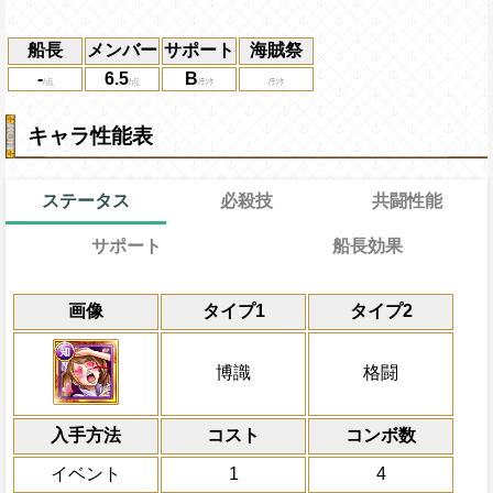
船長
メンバー
サポート
海賊祭
-
6.5
B
キャラ性能表
ステータス
必殺技
共闘性能
サポート
船長効果
通常
19→13ターン
通常時
共闘性能
効果
限界突破
画像
タイプ1
タイプ2
自分の基礎体力の3％をサポート対象キャ
博識タイプキャラの攻撃を2倍、回復を1.
冒険開始時の必殺ター
通常時
上乗せし、サポート対象キャラはシャー
属性
キャラの攻撃を6倍
自分は3ターン封じ状態になるが一味の攻
Lv上限突破
船長効果
博識
格闘
(ビッグ・マム)に与えるダメージが1.2倍
にし、他の属性キャラの
ターン回復、1ターンの間チェイン係数が+
倍、体力を1.25倍にす
が格闘タイプキャラの時船長と自分のス
対象
入手方法
ロットに変換する
コスト
ターン数：8
コンボ数
サンジ
敵1体のHPを25%減
上限突破
イベント
1
4
体力の上限を無視して