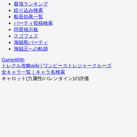
最強ランキング
絞り込み検索
船長効果一覧
パーティ投稿検索
同盟掲示板
スゴフェス
海賊祭パーティ
海賊王への軌跡
GameWith
トレクル攻略wiki | ワンピーストレジャークルーズ
全キャラ一覧｜キャラ名検索
キャロット(力属性/バレンタイン)の評価