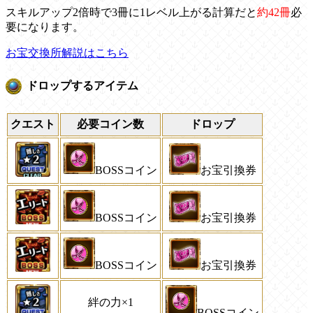
スキルアップ2倍時で3冊に1レベル上がる計算だと
約42冊
必
要になります。
お宝交換所解説はこちら
ドロップするアイテム
クエスト
必要コイン数
ドロップ
BOSSコイン
お宝引換券
BOSSコイン
お宝引換券
BOSSコイン
お宝引換券
絆の力×1
BOSSコイン