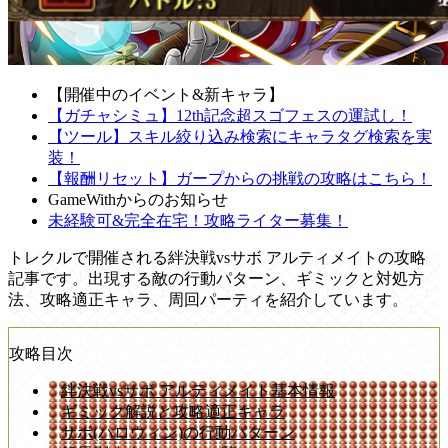
【開催中のイベント&新キャラ】
【ガチャシミュ】12th記念超スゴフェスの運試し！
【ツール】スキル絞り込み検索にキャラタグ検索を実
装！
【報酬リセット】ガープからの挑戦の攻略はこちら！
GameWithからのお知らせ
未経験可&完全在宅！攻略ライター募集！
トレクルで開催される絆決戦vsサボ アルティメイトの攻略
記事です。出現する敵の行動パターン、ギミックと対処方
法、攻略適正キャラ、周回パーティを紹介しています。
攻略目次
絆決戦vsサボ アルティメイト基本情報
ギミック解説と攻略適正キャラ
サボ(ハロウィン)の行動パターン