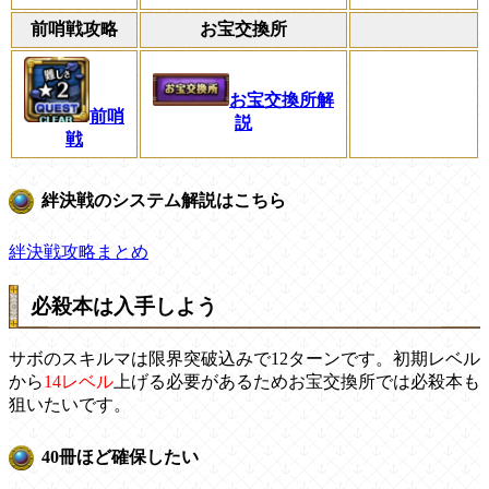
前哨戦攻略
お宝交換所
お宝交換所解
前哨
説
戦
絆決戦のシステム解説はこちら
絆決戦攻略まとめ
必殺本は入手しよう
サボのスキルマは限界突破込みで12ターンです。初期レベル
から
14レベル
上げる必要があるためお宝交換所では必殺本も
狙いたいです。
40冊ほど確保したい