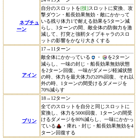
自分のスロットを
[技]
スロットに変換、攻
撃ダウン・船長効果無効・敵にかかって
いる残り体力1で耐える効果を5ターン減
ネプチュ
らし、3ターンの間、敵全体の防御力を激
ーン
減して、打突と強靭タイプキャラのスロ
ットの影響をかなり大きくする
17→11ターン
敵全体にかかっている
・
を2ターン
減らし、一味の封じ・船長効果無効状態
を2ターン回復、一味がダメージ軽減状態
アイン
の時、体力を最大体力の20%回復、それ以
外の時、1ターンの間受けるダメージを
70%減らす
18→12ターン
全てのスロットを自分と同じスロットに
変換し、体力を5000回復、1ターンの間受
けるダメージを80%減らし、一味にかかっ
プリン
ている
・痺れ・封じ・船長効果無効を4
ターン回復する