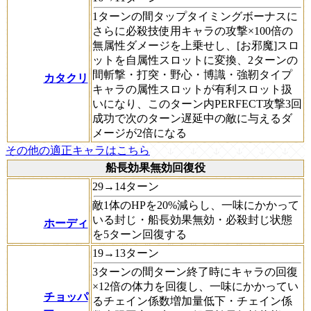
1ターンの間タップタイミングボーナスに
さらに必殺技使用キャラの攻撃×100倍の
無属性ダメージを上乗せし、[お邪魔]スロ
ットを自属性スロットに変換、2ターンの
間斬撃・打突・野心・博識・強靭タイプ
カタクリ
キャラの属性スロットが有利スロット扱
いになり、このターン内PERFECT攻撃3回
成功で次のターン遅延中の敵に与えるダ
メージが2倍になる
その他の適正キャラはこちら
船長効果無効回復役
29→14ターン
敵1体のHPを20%減らし、一味にかかって
いる封じ・船長効果無効・必殺封じ状態
ホーディ
を5ターン回復する
19→13ターン
3ターンの間ターン終了時にキャラの回復
×12倍の体力を回復し、一味にかかってい
チョッパ
るチェイン係数増加量低下・チェイン係