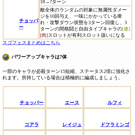
18→?ターン
敵全体のランダムの対象に無属性ダメー
ジを10回与え、一味にかかっている痺
チョッパ
れ・攻撃ダウン状態を3ターン回復し、3
ー
ターンの間格闘と自由タイプキャラの
[連]
[肉]
スロットが有利スロット扱いになる
スゴフェスまとめはこちら
パワーアップキャラは7体
一部のキャラが必殺ターン15短縮、ステータス2倍に強化さ
れます。所持している場合は積極的に編成しましょう。
チョッパー
エース
ルフィ
コアラ
レイジュ
ドフラミンゴ