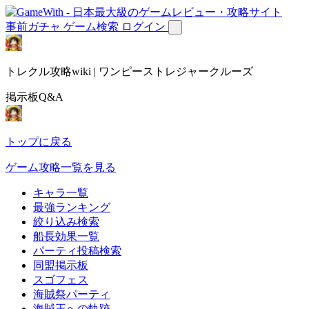
事前ガチャ
ゲーム検索
ログイン
トレクル攻略wiki | ワンピーストレジャークルーズ
掲示板Q&A
トップに戻る
ゲーム攻略一覧を見る
キャラ一覧
最強ランキング
絞り込み検索
船長効果一覧
パーティ投稿検索
同盟掲示板
スゴフェス
海賊祭パーティ
海賊王への軌跡