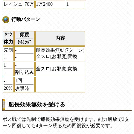
レイジュ
70万
1万2400
1
行動パターン
ﾀｰﾝ
頻度
内容
体力
ﾀｲﾐﾝｸﾞ
先制
-
船長効果無効(7ターン)
全スロ[お邪魔]変換
-
-
-
1
全スロ[お邪魔]変換
-
割り込み
1回
-
20%
攻撃時
船長効果無効を受ける
ボス戦では先制で船長効果無効を受けます。能力解放で3タ
ーン回復しても4ターン残るため回復役が必要です。