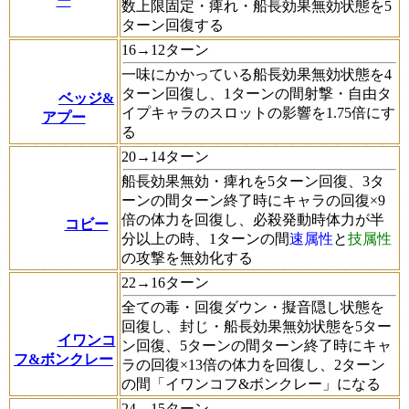
ー
数上限固定・痺れ・船長効果無効状態を5
ターン回復する
16→12ターン
一味にかかっている船長効果無効状態を4
ターン回復し、1ターンの間射撃・自由タ
ベッジ&
イプキャラのスロットの影響を1.75倍にす
アプー
る
20→14ターン
船長効果無効・痺れを5ターン回復、3タ
ーンの間ターン終了時にキャラの回復×9
倍の体力を回復し、必殺発動時体力が半
コビー
分以上の時、1ターンの間
速属性
と
技属性
の攻撃を無効化する
22→16ターン
全ての毒・回復ダウン・擬音隠し状態を
回復し、封じ・船長効果無効状態を5ター
イワンコ
ン回復、5ターンの間ターン終了時にキャ
フ&ボンクレー
ラの回復×13倍の体力を回復し、2ターン
の間「イワンコフ&ボンクレー」になる
24→15ターン