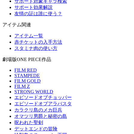
サポート対象キャラ検索
サポート効果解説
友情の証は誰に使う？
アイテム関連
アイテム一覧
赤チケットの入手方法
スタミナ肉の使い方
劇場版ONE PIECE作品
FILM RED
STAMPEDE
FILM GOLD
FILM Z
STRONG WORLD
エピソードオブチョッパー
エピソードオブアラバスタ
カラクリ島のメカ巨兵
オマツリ男爵と秘密の島
呪われた聖剣
デットエンドの冒険