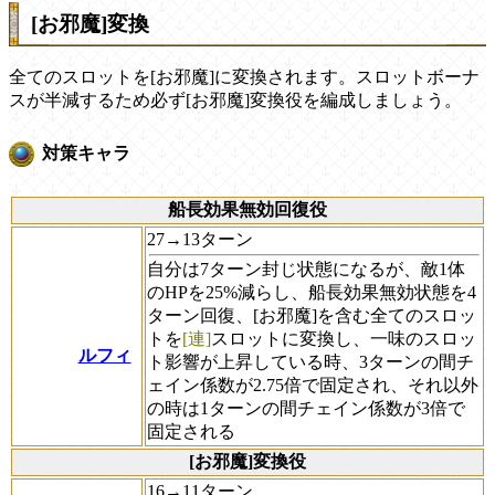
[お邪魔]変換
全てのスロットを[お邪魔]に変換されます。スロットボーナ
スが半減するため必ず[お邪魔]変換役を編成しましょう。
対策キャラ
船長効果無効回復役
27→13ターン
自分は7ターン封じ状態になるが、敵1体
のHPを25%減らし、船長効果無効状態を4
ターン回復、[お邪魔]を含む全てのスロッ
トを
[連]
スロットに変換し、一味のスロッ
ルフィ
ト影響が上昇している時、3ターンの間チ
ェイン係数が2.75倍で固定され、それ以外
の時は1ターンの間チェイン係数が3倍で
固定される
[お邪魔]変換役
16→11ターン