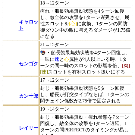
18→12ターン
痺れ・船長効果無効状態を4ターン回復
し、敵全体の攻撃を1ターン遅延させ、属
キャロッ
性スロットを
[心]
に変換、1ターンの間防
ト
御ダウン中の敵に与えるダメージが1.75倍
になる
21→15ターン
・船長効果無効状態を4ターン回復し、
一味に
速
と
心
属性が4人以上いる時、1タ
センゴク
ーンの間一味のスロットの影響を倍、
[肉]
[連]
スロットを有利スロット扱いにする
17→12ターン
封じ・船長効果無効状態を5ターン回復
し、船長が打突タイプならば、1ターンの
カン十郎
間チェイン係数が2.75倍で固定される
19→14ターン
封じ・船長効果無効・痺れ状態を7ターン
回復し、敵全体の攻撃を1ターン遅延、1
レイリー
ターンの間PERFECTのタイミングが易し