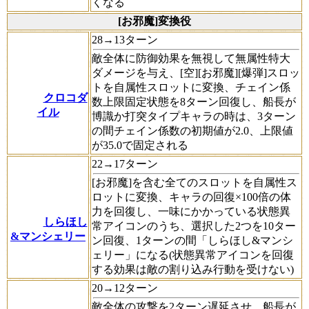
くなる
[お邪魔]変換役
28→13ターン
敵全体に防御効果を無視して無属性特大
ダメージを与え、[空][お邪魔][爆弾]スロッ
トを自属性スロットに変換、チェイン係
クロコダ
数上限固定状態を8ターン回復し、船長が
イル
博識か打突タイプキャラの時は、3ターン
の間チェイン係数の初期値が2.0、上限値
が35.0で固定される
22→17ターン
[お邪魔]を含む全てのスロットを自属性ス
ロットに変換、キャラの回復×100倍の体
力を回復し、一味にかかっている状態異
しらほし
常アイコンのうち、選択した2つを10ター
&マンシェリー
ン回復、1ターンの間「しらほし&マンシ
ェリー」になる(状態異常アイコンを回復
する効果は敵の割り込み行動を受けない)
20→12ターン
敵全体の攻撃を2ターン遅延させ、船長が