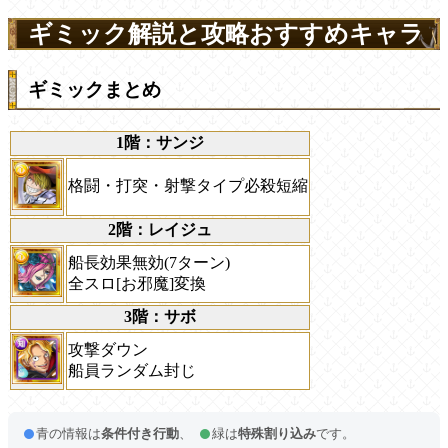
ギミック解説と攻略おすすめキャラ
ギミックまとめ
1階：サンジ
格闘・打突・射撃タイプ必殺短縮
2階：レイジュ
船長効果無効(7ターン)
全スロ[お邪魔]変換
3階：サボ
攻撃ダウン
船員ランダム封じ
青の情報は
条件付き行動
、
緑は
特殊割り込み
です。