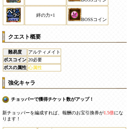
絆の力×1
BOSSコイン
クエスト概要
難易度
アルティメイト
ボスコイン
20必要
ボスの属性
心属性
強化キャラ
チョッパーで獲得チケット数がアップ！
新チョッパーを編成すれば、報酬のお宝引換券が
1.5倍
にな
ります！