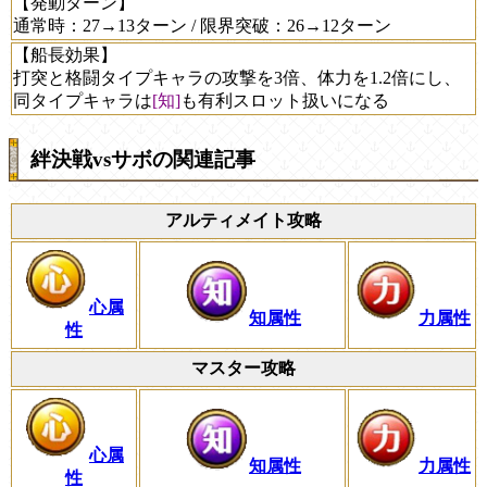
【発動ターン】
通常時：27→13ターン / 限界突破：26→12ターン
【船長効果】
打突と格闘タイプキャラの攻撃を3倍、体力を1.2倍にし、
同タイプキャラは
[知]
も有利スロット扱いになる
絆決戦vsサボの関連記事
アルティメイト攻略
心属
知属性
力属性
性
マスター攻略
心属
知属性
力属性
性