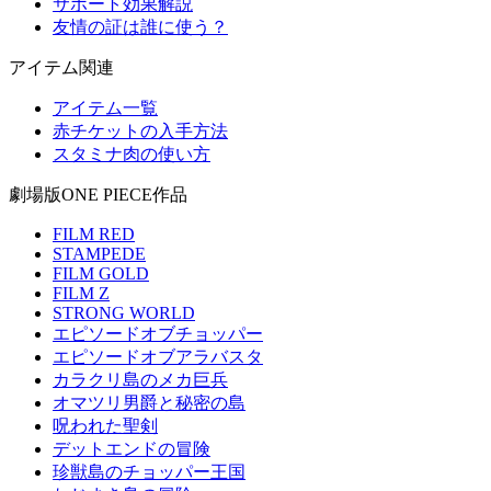
サポート効果解説
友情の証は誰に使う？
アイテム関連
アイテム一覧
赤チケットの入手方法
スタミナ肉の使い方
劇場版ONE PIECE作品
FILM RED
STAMPEDE
FILM GOLD
FILM Z
STRONG WORLD
エピソードオブチョッパー
エピソードオブアラバスタ
カラクリ島のメカ巨兵
オマツリ男爵と秘密の島
呪われた聖剣
デットエンドの冒険
珍獣島のチョッパー王国