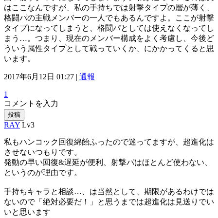
はここなんですが、私の手持ちでは射撃タイプの層が薄く、
格闘パの主戦メンバーの一人でもあるんですよ。ここが射撃
タイプになってしまうと、格闘パとしては使えなくなってし
まう…。つまり、現在のメンバー構成をよく考慮し、今後ど
ういう属性タイプとして戦っていくか、にかかってくると思
います。
2017年6月12日 01:27 |
通報
1
コメントを入力
投稿
RAY
Lv3
私もハンコック回復綿飴ふったので迷ってますが、超進化は
させないつもりです。
発動の早い回復&遅延が便利、射撃パはほとんど使わない、
というのが理由です。
手持ちキャラと相談…、は当然として、期限があるわけでは
ないので「絶対必要だ！」と思うまでは超進化は見送りでい
いと思います