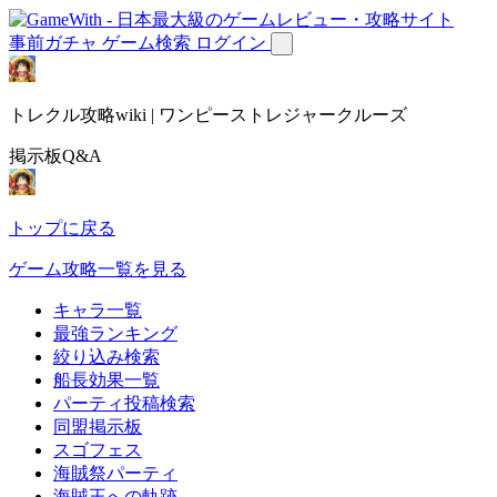
事前ガチャ
ゲーム検索
ログイン
トレクル攻略wiki | ワンピーストレジャークルーズ
掲示板Q&A
トップに戻る
ゲーム攻略一覧を見る
キャラ一覧
最強ランキング
絞り込み検索
船長効果一覧
パーティ投稿検索
同盟掲示板
スゴフェス
海賊祭パーティ
海賊王への軌跡