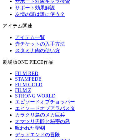
サポート対象キャラ検索
サポート効果解説
友情の証は誰に使う？
アイテム関連
アイテム一覧
赤チケットの入手方法
スタミナ肉の使い方
劇場版ONE PIECE作品
FILM RED
STAMPEDE
FILM GOLD
FILM Z
STRONG WORLD
エピソードオブチョッパー
エピソードオブアラバスタ
カラクリ島のメカ巨兵
オマツリ男爵と秘密の島
呪われた聖剣
デットエンドの冒険