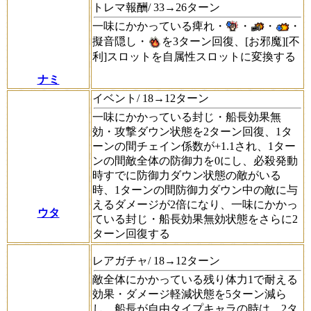
トレマ報酬/ 33→26ターン
一味にかかっている痺れ・
・
・
・
擬音隠し・
を3ターン回復、[お邪魔][不
利]スロットを自属性スロットに変換する
ナミ
イベント/ 18→12ターン
一味にかかっている封じ・船長効果無
効・攻撃ダウン状態を2ターン回復、1タ
ーンの間チェイン係数が+1.1され、1ター
ンの間敵全体の防御力を0にし、必殺発動
時すでに防御力ダウン状態の敵がいる
時、1ターンの間防御力ダウン中の敵に与
えるダメージが2倍になり、一味にかかっ
ウタ
ている封じ・船長効果無効状態をさらに2
ターン回復する
レアガチャ/ 18→12ターン
敵全体にかかっている残り体力1で耐える
効果・ダメージ軽減状態を5ターン減ら
し、船長が自由タイプキャラの時は、2タ