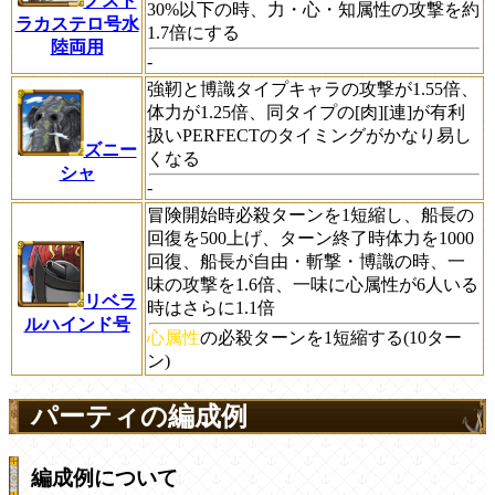
ノスト
30%以下の時、力・心・知属性の攻撃を約
ラカステロ号水
1.7倍にする
陸両用
-
強靭と博識タイプキャラの攻撃が1.55倍、
体力が1.25倍、同タイプの[肉][連]が有利
扱いPERFECTのタイミングがかなり易し
ズニー
くなる
シャ
-
冒険開始時必殺ターンを1短縮し、船長の
回復を500上げ、ターン終了時体力を1000
回復、船長が自由・斬撃・博識の時、一
味の攻撃を1.6倍、一味に心属性が6人いる
リベラ
時はさらに1.1倍
ルハインド号
心属性
の必殺ターンを1短縮する(10ター
ン)
パーティの編成例
編成例について