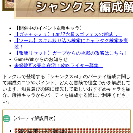
【開催中のイベント&新キャラ】
【ガチャシミュ】12th記念超スゴフェスの運試し！
【ツール】スキル絞り込み検索にキャラタグ検索を実
装！
【報酬リセット】ガープからの挑戦の攻略はこちら！
GameWithからのお知らせ
未経験可&完全在宅！攻略ライター募集！
トレクルで登場する「シャンクスv4」のパーティ編成に関し
て編成のコツやポイント、どんな冒険で役立つかを解説して
います。船員選びの際に優先して欲しいおすすめキャラを紹
介。所持キャラからパーティを編成する際にご利用くださ
い。
【パーティ解説目次】
強い点/弱い点と類似船長