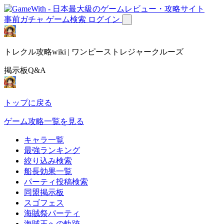
事前ガチャ
ゲーム検索
ログイン
トレクル攻略wiki | ワンピーストレジャークルーズ
掲示板Q&A
トップに戻る
ゲーム攻略一覧を見る
キャラ一覧
最強ランキング
絞り込み検索
船長効果一覧
パーティ投稿検索
同盟掲示板
スゴフェス
海賊祭パーティ
海賊王への軌跡