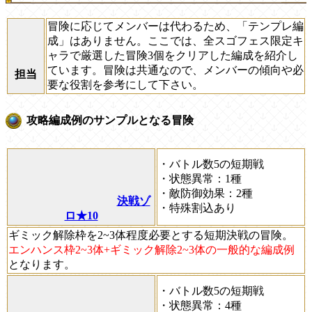
冒険に応じてメンバーは代わるため、
「テンプレ編
成」
はありません。ここでは、全スゴフェス限定キ
ャラで厳選した冒険3個をクリアした編成を紹介し
ています。冒険は共通なので、メンバーの傾向や必
担当
要な役割を参考にして下さい。
攻略編成例のサンプルとなる冒険
・バトル数5の短期戦
・状態異常：1種
・敵防御効果：2種
決戦ゾ
・特殊割込あり
ロ★10
ギミック解除枠を2~3体程度必要とする短期決戦の冒険。
エンハンス枠2~3体+ギミック解除2~3体の一般的な編成例
となります。
・バトル数5の短期戦
・状態異常：4種