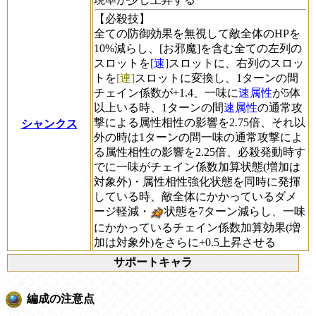
【必殺技】
全ての防御効果を無視して敵全体のHPを
10%減らし、[お邪魔]を含む全ての左列の
スロットを
[速]
スロットに、右列のスロッ
トを
[連]
スロットに変換し、1ターンの間
チェイン係数が+1.4、一味に
速属性
が5体
以上いる時、1ターンの間
速属性
の通常攻
撃による属性相性の影響を2.75倍、それ以
シャンクス
外の時は1ターンの間一味の通常攻撃によ
る属性相性の影響を2.25倍、必殺発動時す
でに一味がチェイン係数加算状態(増加は
対象外)・属性相性強化状態を同時に発揮
している時、敵全体にかかっているダメ
ージ軽減・
状態を7ターン減らし、一味
にかかっているチェイン係数加算効果(増
加は対象外)をさらに+0.5上昇させる
サポートキャラ
編成の注意点