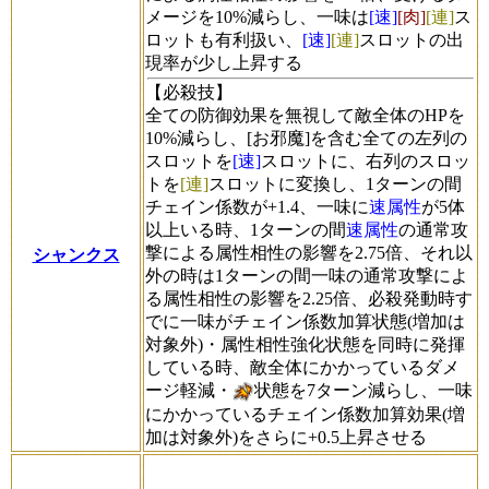
メージを10%減らし、一味は
[速]
[肉]
[連]
ス
ロットも有利扱い、
[速]
[連]
スロットの出
現率が少し上昇する
【必殺技】
全ての防御効果を無視して敵全体のHPを
10%減らし、[お邪魔]を含む全ての左列の
スロットを
[速]
スロットに、右列のスロッ
トを
[連]
スロットに変換し、1ターンの間
チェイン係数が+1.4、一味に
速属性
が5体
以上いる時、1ターンの間
速属性
の通常攻
撃による属性相性の影響を2.75倍、それ以
シャンクス
外の時は1ターンの間一味の通常攻撃によ
る属性相性の影響を2.25倍、必殺発動時す
でに一味がチェイン係数加算状態(増加は
対象外)・属性相性強化状態を同時に発揮
している時、敵全体にかかっているダメ
ージ軽減・
状態を7ターン減らし、一味
にかかっているチェイン係数加算効果(増
加は対象外)をさらに+0.5上昇させる