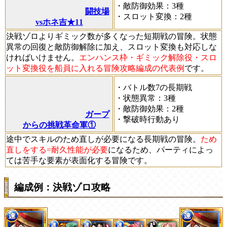
・敵防御効果：3種
闘技場
・スロット変換：2種
vsホネ吉★11
決戦ゾロよりギミック数が多くなった短期戦の冒険。状態
異常の回復と敵防御解除に加え、スロット変換も対応しな
ければいけません。
エンハンス枠・ギミック解除役・スロ
ット変換役を船員に入れる冒険攻略編成の代表例
です。
・バトル数7の長期戦
・状態異常：3種
・敵防御効果：2種
ガープ
・撃破時行動あり
からの挑戦革命軍①
途中でスキルのため直しが必要になる長期戦の冒険。
ため
直しをする=耐久性能が必要
になるため、パーティによっ
ては苦手な要素が表面化する冒険です。
編成例：決戦ゾロ攻略