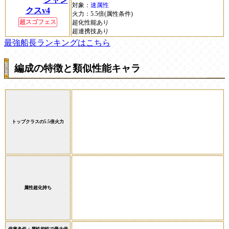
対象：
速属性
クスv4
火力：
5.5倍(属性条件)
超スゴフェス
超化性能あり
超連携技あり
最強船長ランキングはこちら
編成の特徴と類似性能キャラ
トップクラスの5.5倍火力
属性超化持ち
倍率条件：属性相性で最大倍