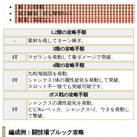
船：1.5倍船
能力解放：封じ耐性Lv.3
配置：指定なし
1,2階の攻略手順
-
素材を残してターン稼ぎ。
3階の攻略手順
1T
マゼランを発動して毒ダメージで突破。
4階の攻略手順
九蛇海賊団を発動。
1T
シャンクス1体の属性超化を発動して突破。
スロット不一致でも突破可能です。
ボス戦の攻略手順
シャンクスの属性超化を発動。
1T
ビビ&レベッカ、シャンクス×2、ウタを発動し
て撃破。
編成例：闘技場ブルック攻略