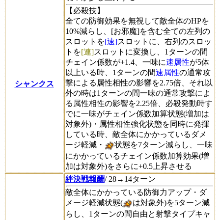
【必殺技】
全ての防御効果を無視して敵全体のHPを
10%減らし、[お邪魔]を含む全ての左列の
スロットを
[速]
スロットに、右列のスロッ
トを
[連]
スロットに変換し、1ターンの間
チェイン係数が+1.4、一味に
速属性
が5体
以上いる時、1ターンの間
速属性
の通常攻
撃による属性相性の影響を2.75倍、それ以
シャンクス
外の時は1ターンの間一味の通常攻撃によ
る属性相性の影響を2.25倍、必殺発動時す
でに一味がチェイン係数加算状態(増加は
対象外)・属性相性強化状態を同時に発揮
している時、敵全体にかかっているダメ
ージ軽減・
状態を7ターン減らし、一味
にかかっているチェイン係数加算効果(増
加は対象外)をさらに+0.5上昇させる
絆決戦報酬
/ 28→14ターン
敵全体にかかっている防御力アップ・ダ
メージ軽減状態(
は対象外)を5ターン減
らし、1ターンの間自由と射撃タイプキャ