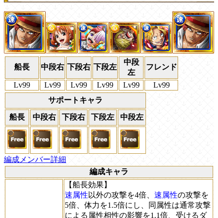
中段
船長
中段右
下段右
下段左
フレンド
左
Lv99
Lv99
Lv99
Lv99
Lv99
Lv99
サポートキャラ
船長
中段右
下段右
下段左
中段左
編成メンバー詳細
編成キャラ
【船長効果】
速属性
以外の攻撃を4倍、
速属性
の攻撃を
5倍、体力を1.5倍にし、同属性は通常攻撃
による属性相性の影響を1.1倍、受けるダ