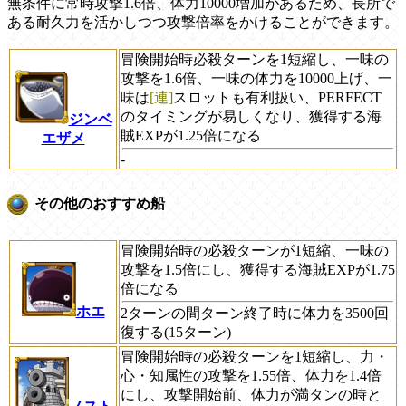
無条件に常時攻撃1.6倍、体力10000増加があるため、長所で
ある耐久力を活かしつつ攻撃倍率をかけることができます。
冒険開始時必殺ターンを1短縮し、一味の
攻撃を1.6倍、一味の体力を10000上げ、一
味は
[連]
スロットも有利扱い、PERFECT
のタイミングが易しくなり、獲得する海
ジンベ
賊EXPが1.25倍になる
エザメ
-
その他のおすすめ船
冒険開始時の必殺ターンが1短縮、一味の
攻撃を1.5倍にし、獲得する海賊EXPが1.75
倍になる
ホエ
2ターンの間ターン終了時に体力を3500回
復する(15ターン)
冒険開始時の必殺ターンを1短縮し、力・
心・知属性の攻撃を1.55倍、体力を1.4倍
にし、攻撃開始前、体力が満タンの時と