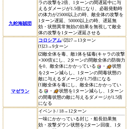
ラの攻撃を2倍、1ターンの間遅延中に与
えるダメージが1.5倍になり、必殺発動時
の体力が25000以上の時、敵全体の攻撃を
1ターン遅延、50000以上の時、遅延無
九蛇海賊団
効・状態異常無効の効果を無視して敵全
体の攻撃を1ターン遅延させる
コロシアム
/ ⑵27→13ターン
⑴23→9ターン
⑵敵全体を毒、敵1体を猛毒(キャラの攻撃
×300倍)にし、2ターンの間敵全体の防御力
を0、敵全体にかかっている
・
状態
を2ターン減らし、1ターンの間毒状態の
敵に与えるダメージが1.75倍になる
⑴敵全体を毒にし、敵全体にかかってい
る
・
状態を1ターン減らし、1ターン
マゼラン
の間毒状態の敵に与えるダメージが1.5倍
になる
イベント/ 18→12ターン
一味にかかっている封じ・船長効果無
効・攻撃ダウン状態を2ターン回復、1タ