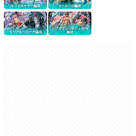
キッド&キラー編成
ロー&ベポ編成
ドフラミンゴ&シュガー
モリア&ペローナ編成
編成