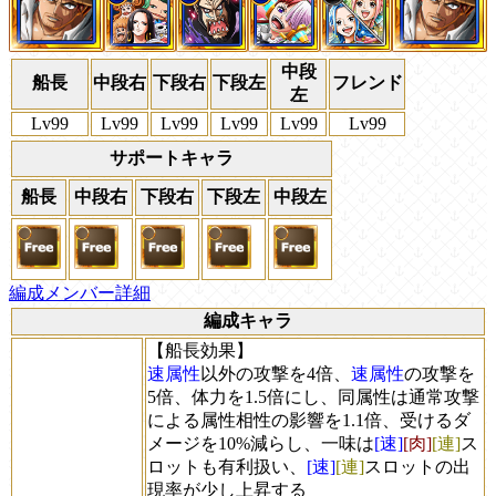
中段
船長
中段右
下段右
下段左
フレンド
左
Lv99
Lv99
Lv99
Lv99
Lv99
Lv99
サポートキャラ
船長
中段右
下段右
下段左
中段左
編成メンバー詳細
編成キャラ
【船長効果】
速属性
以外の攻撃を4倍、
速属性
の攻撃を
5倍、体力を1.5倍にし、同属性は通常攻撃
による属性相性の影響を1.1倍、受けるダ
メージを10%減らし、一味は
[速]
[肉]
[連]
ス
ロットも有利扱い、
[速]
[連]
スロットの出
現率が少し上昇する