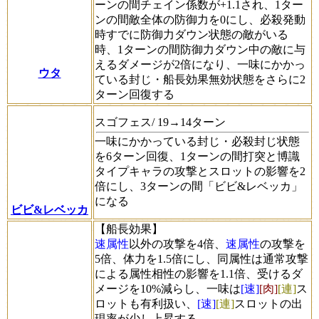
ーンの間チェイン係数が+1.1され、1ター
ンの間敵全体の防御力を0にし、必殺発動
時すでに防御力ダウン状態の敵がいる
時、1ターンの間防御力ダウン中の敵に与
えるダメージが2倍になり、一味にかかっ
ウタ
ている封じ・船長効果無効状態をさらに2
ターン回復する
スゴフェス/ 19→14ターン
一味にかかっている封じ・必殺封じ状態
を6ターン回復、1ターンの間打突と博識
タイプキャラの攻撃とスロットの影響を2
倍にし、3ターンの間「ビビ&レベッカ」
になる
ビビ&レベッカ
【船長効果】
速属性
以外の攻撃を4倍、
速属性
の攻撃を
5倍、体力を1.5倍にし、同属性は通常攻撃
による属性相性の影響を1.1倍、受けるダ
メージを10%減らし、一味は
[速]
[肉]
[連]
ス
ロットも有利扱い、
[速]
[連]
スロットの出
現率が少し上昇する