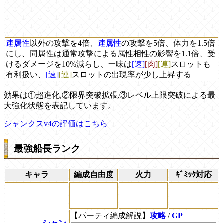
速属性
以外の攻撃を4倍、
速属性
の攻撃を5倍、体力を1.5倍
にし、同属性は通常攻撃による属性相性の影響を1.1倍、受
けるダメージを10%減らし、一味は
[速]
[肉]
[連]
スロットも
有利扱い、
[速]
[連]
スロットの出現率が少し上昇する
効果は①超進化,②限界突破拡張,③レベル上限突破による最
大強化状態を表記しています。
シャンクスv4の評価はこちら
最強船長ランク
キャラ
編成自由度
火力
ｷﾞﾐｯｸ対応
【パーティ編成解説】
攻略
/
GP
シャン