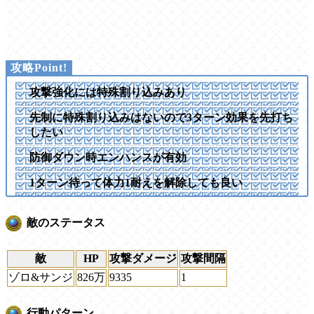
攻撃強化には特殊割り込みあり
先制に特殊割り込みはないので3ターン効果を先打ち
したい
防御ダウン時エンハンスが有効
1ターン待って体力1耐えを解除しても良い
敵のステータス
敵
HP
攻撃ダメージ
攻撃間隔
ゾロ&サンジ
826万
9335
1
行動パターン