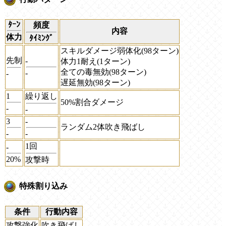
ﾀｰﾝ
頻度
内容
体力
ﾀｲﾐﾝｸﾞ
スキルダメージ弱体化(98ターン)
先制
-
体力1耐え(1ターン)
全ての毒無効(98ターン)
-
-
遅延無効(98ターン)
1
繰り返し
50%割合ダメージ
-
-
3
-
ランダム2体吹き飛ばし
-
-
1回
-
20%
攻撃時
特殊割り込み
条件
行動内容
攻撃強化
吹き飛ばし