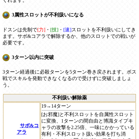
くれます。
3属性スロットが不利扱いになる
ドスンは先制で
[力]
・
[技]
・
[速]
スロットを不利扱いにしてき
ます。サボ&コアラで解除するか、他のスロットでの戦いが
必要です。
3ターン以内に突破
3ターン経過後に必殺ターンを5ターン巻き戻されます。ボス
戦でスキルを発動できなくなるので受けずに突破しましょ
う。
不利扱い解除薬
19→14ターン
[お邪魔]と不利スロットを自属性スロット
に変換、1ターンの間自由と博識タイプキ
サボ&コ
ャラの攻撃を2.25倍、一味にかかっている
アラ
有利・不利スロット扱い効果を打ち消