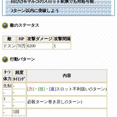
白ひげ&マルコのスロット変換でも対処可能
3ターン以内に突破しよう
敵のステータス
敵
HP
攻撃ダメージ
攻撃間隔
ドスン
70万
6200
1
行動パターン
ﾀｰﾝ
頻度
内容
体力
ﾀｲﾐﾝｸﾞ
先制
-
[力]
・
[技]
・
[速]
スロット不利扱い(5ターン)
-
-
3
-
必殺ターン巻き戻し(5ターン)
-
-
1回
-