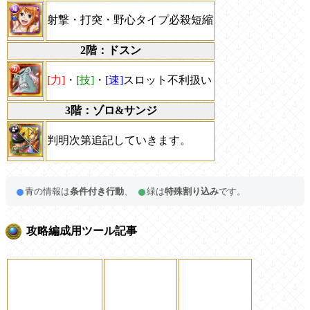
射撃・打突・野心タイプ必殺短縮
2階：ドスン
[力]
・
[技]
・
[速]
スロット不利扱い
3階：ゾロ&サンジ
判明次第追記していきます。
青の情報は
条件付き行動
、
緑は
特殊割り込み
です。
攻略編成用ツール記事