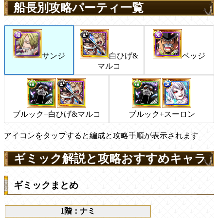
船長別攻略パーティ一覧
サンジ
白ひげ&
ベッジ
マルコ
ブルック+白ひげ&マルコ
ブルック+スーロン
アイコンをタップすると編成と攻略手順が表示されます
ギミック解説と攻略おすすめキャラ
ギミックまとめ
1階：ナミ