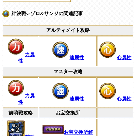
絆決戦vsゾロ&サンジの関連記事
アルティメイト攻略
力属
速属性
心属性
性
マスター攻略
力属
速属性
心属性
性
前哨戦攻略
お宝交換所
お宝交換所解