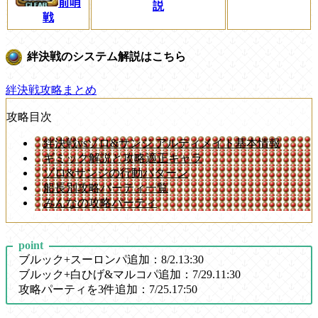
前哨
説
戦
絆決戦のシステム解説はこちら
絆決戦攻略まとめ
攻略目次
絆決戦vsゾロ&サンジ アルティメイト基本情報
ギミック解説と攻略適正キャラ
ゾロ&サンジの行動パターン
船長別攻略パーティ一覧
みんなの攻略パーティ
point
ブルック+スーロンパ追加
：
8/2.13:30
ブルック+白ひげ&マルコパ追加
：
7/29.11:30
攻略パーティを3件追加
：
7/25.17:50