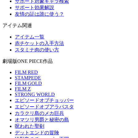
サポート対象キャラ検索
サポート効果解説
友情の証は誰に使う？
アイテム関連
アイテム一覧
赤チケットの入手方法
スタミナ肉の使い方
劇場版ONE PIECE作品
FILM RED
STAMPEDE
FILM GOLD
FILM Z
STRONG WORLD
エピソードオブチョッパー
エピソードオブアラバスタ
カラクリ島のメカ巨兵
オマツリ男爵と秘密の島
呪われた聖剣
デットエンドの冒険