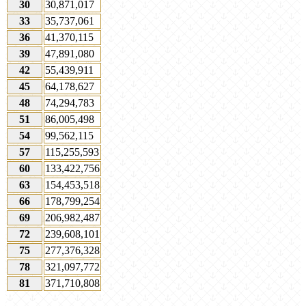
30
30,871,017
33
35,737,061
36
41,370,115
39
47,891,080
42
55,439,911
45
64,178,627
48
74,294,783
51
86,005,498
54
99,562,115
57
115,255,593
60
133,422,756
63
154,453,518
66
178,799,254
69
206,982,487
72
239,608,101
75
277,376,328
78
321,097,772
81
371,710,808