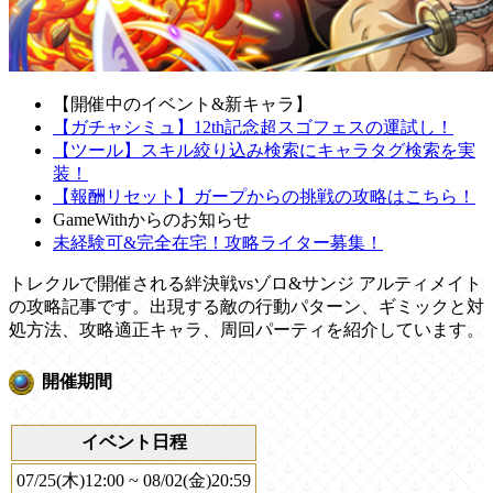
【開催中のイベント&新キャラ】
【ガチャシミュ】12th記念超スゴフェスの運試し！
【ツール】スキル絞り込み検索にキャラタグ検索を実
装！
【報酬リセット】ガープからの挑戦の攻略はこちら！
GameWithからのお知らせ
未経験可&完全在宅！攻略ライター募集！
トレクルで開催される絆決戦vsゾロ&サンジ アルティメイト
の攻略記事です。出現する敵の行動パターン、ギミックと対
処方法、攻略適正キャラ、周回パーティを紹介しています。
開催期間
イベント日程
07/25(木)12:00 ~ 08/02(金)20:59