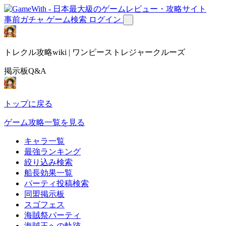
事前ガチャ
ゲーム検索
ログイン
トレクル攻略wiki | ワンピーストレジャークルーズ
掲示板Q&A
トップに戻る
ゲーム攻略一覧を見る
キャラ一覧
最強ランキング
絞り込み検索
船長効果一覧
パーティ投稿検索
同盟掲示板
スゴフェス
海賊祭パーティ
海賊王への軌跡