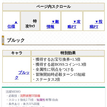
ページ内スクロール
特
▼敵
▼攻
▼投
▲
攻ｷｬﾗ
仕様
情報
略PT
稿PT
ブルック
キャラ
特別効果
・獲得するお宝引換券×1.5倍
・獲得する超BOSSコイン×1.3倍
・全属性に弱点をつける
ブルッ
・冒険開始時必殺ターン15短縮
ク
・ステータス2倍
活躍MEMO
・必殺技：
沈黙状態5T回復
・スロット強化2.75倍：
知属性
/斬撃/自由
・条件あり：体力31%回復