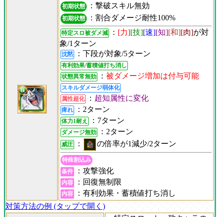
：撃破スキル無効
初期状態
：割合ダメージ耐性100%
初期状態
：
[力]
[技]
[速]
[知]
[和]
[肉]
が対
特定スロ被ダメ減
象/1ターン
：下段が対象/5ターン
沈黙
有利効果/蓄積値打ち消し
：
被ダメージ増加は付与可能
状態異常無効
スキルダメージ弱体化
：
超知属性に変化
属性超化
：2ターン
痺れ
：7ターン
体力1耐え
：2ターン
ダメージ無効
：
の倍率が1減少/2ターン
威圧
特殊割込み
：攻撃強化
条件
：回復無制限
内容
：有利効果・蓄積値打ち消し
内容
対策方法の例 (タップで開く)