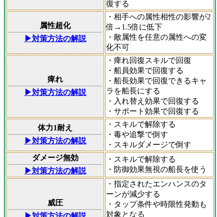
復する
・相手への属性相性の影響が2
属性超化
倍→1.5倍に低下
・敵属性を任意の属性への変
▶対策方法の解説
化不可
・痺れ回復スキルで回復
・船員効果で回復する
痺れ
・船長効果で回復できるキャ
ラを船長にする
▶対策方法の解説
・入れ替え効果で回復する
・サポート効果で回復する
・スキルで解除する
体力1耐え
・毒や追撃で倒す
▶対策方法の解説
・スキルダメージで倒す
ダメージ無効
・スキルで解除する
・防御効果無視の船長を使う
▶対策方法の解説
・指定されたエンハンスのタ
ーンが減少する
威圧
・タップ条件や時限性発動も
対象となる
▶対策方法の解説