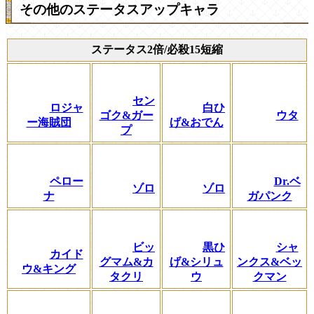
その他のステータスアップキャラ
ステータス2倍/必殺15短縮
セン
ロジャ
白ひ
ゴク&ガー
ウタ
ー海賊団
げ&おでん
プ
ペロー
Dr.ベ
ゾロ
ゾロ
ナ
ガパンク
ビッ
黒ひ
シャ
カイド
グマム&カ
げ&シリュ
ンクス&ベッ
ウ&キング
タクリ
ウ
クマン