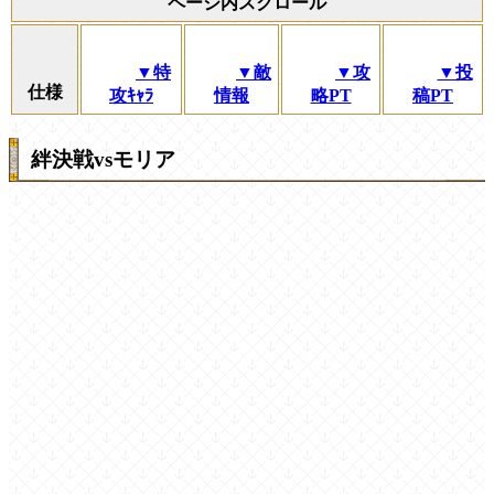
ページ内スクロール
▼特
▼敵
▼攻
▼投
仕様
攻ｷｬﾗ
情報
略PT
稿PT
絆決戦vsモリア