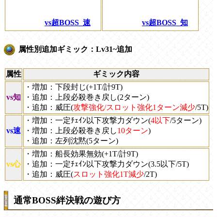
vs超BOSS_速
vs超BOSS_知
属性別追加ギミック：Lv31~追加
属性
ギミック内容
・増加：下段封じ(+1T/計9T)
vs知
・追加：上段必殺巻き戻し(2ターン)
・追加：威圧(
攻撃強化/スロット強化1ターン減少
/5T)
・増加：一定ﾁｪｲﾝ以下攻撃力ダウン(
4以下
/5ターン)
vs速
・増加：上段必殺巻き戻し
10ターン
)
・追加：左列沈黙(5ターン)
・増加：船長効果無効(+1T/計9T)
vs心
・追加：一定ﾁｪｲﾝ以下攻撃力ダウン(3.5以下/5T)
・追加：威圧(
スロット強化1T減少
/2T)
通常BOSS絆決戦の遊び方