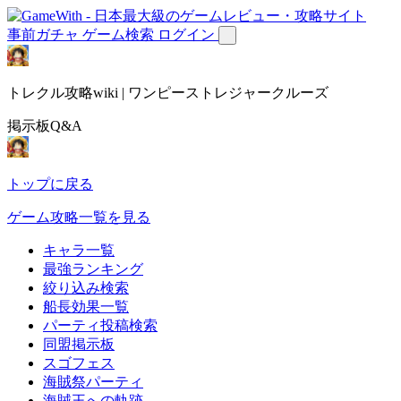
事前ガチャ
ゲーム検索
ログイン
トレクル攻略wiki | ワンピーストレジャークルーズ
掲示板Q&A
トップに戻る
ゲーム攻略一覧を見る
キャラ一覧
最強ランキング
絞り込み検索
船長効果一覧
パーティ投稿検索
同盟掲示板
スゴフェス
海賊祭パーティ
海賊王への軌跡