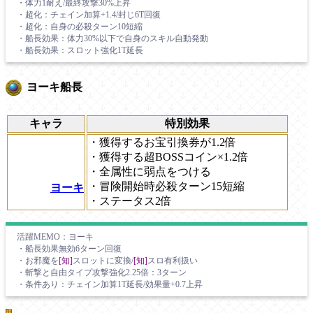
・体力1耐え/最終攻撃30%上昇
・超化：チェイン加算+1.4/封じ6T回復
・超化：自身の必殺ターン10短縮
・船長効果：体力30%以下で自身のスキル自動発動
・船長効果：スロット強化1T延長
ヨーキ船長
キャラ
特別効果
・獲得するお宝引換券が1.2倍
・獲得する超BOSSコイン×1.2倍
・全属性に弱点をつける
・冒険開始時必殺ターン15短縮
ヨーキ
・ステータス2倍
活躍MEMO：ヨーキ
・船長効果無効6ターン回復
・お邪魔を
[知]
スロットに変換/
[知]
スロ有利扱い
・斬撃と自由タイプ攻撃強化2.25倍：3ターン
・条件あり：チェイン加算1T延長/効果量+0.7上昇