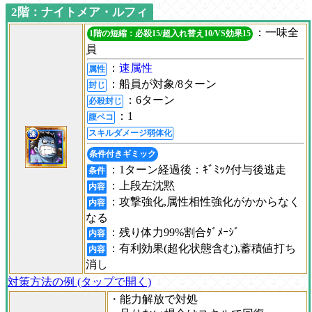
2階：ナイトメア・ルフィ
：一味全
1階の短縮：必殺15/超入れ替え10/VS効果15
員
：
速属性
属性
：船員が対象/8ターン
封じ
：6ターン
必殺封じ
：1
腹ペコ
スキルダメージ弱体化
条件付きギミック
：1ターン経過後：ｷﾞﾐｯｸ付与後逃走
条件
：上段左沈黙
内容
：攻撃強化,属性相性強化がかからなく
内容
なる
：残り体力99%割合ﾀﾞﾒｰｼﾞ
内容
：有利効果(超化状態含む),蓄積値打ち
内容
消し
対策方法の例 (タップで開く)
・能力解放で対処