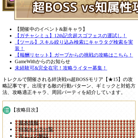
【開催中のイベント&新キャラ】
【ガチャシミュ】12th記念超スゴフェスの運試し！
【ツール】スキル絞り込み検索にキャラタグ検索を実
装！
【報酬リセット】ガープからの挑戦の攻略はこちら！
GameWithからのお知らせ
未経験可&完全在宅！攻略ライター募集！
トレクルで開催される絆決戦vs超BOSSモリア【★15】の攻
略記事です。出現する敵の行動パターン、ギミックと対処方
法、攻略適正キャラ、周回パーティを紹介しています。
【攻略目次】
基本情報
特攻キャラ一覧
ギミック解説