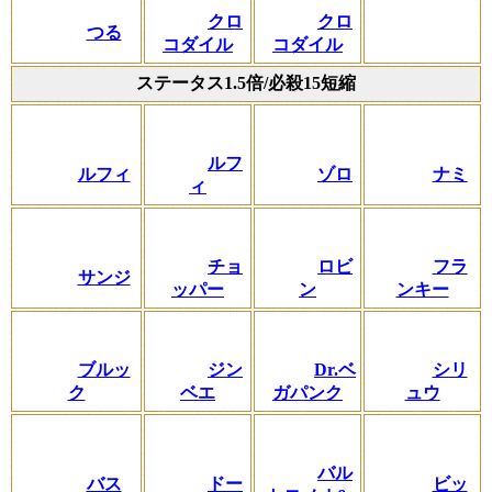
クロ
クロ
つる
コダイル
コダイル
ステータス1.5倍/必殺15短縮
ルフ
ルフィ
ゾロ
ナミ
ィ
チョ
ロビ
フラ
サンジ
ッパー
ン
ンキー
ブルッ
ジン
Dr.ベ
シリ
ク
ベエ
ガパンク
ュウ
バル
バス
ドー
ビッ