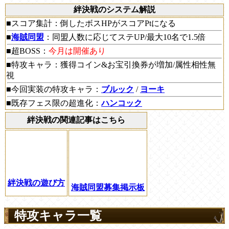
絆決戦のシステム解説
■スコア集計：倒したボスHPがスコアPtになる
■
海賊同盟
：同盟人数に応じてステUP/最大10名で1.5倍
■超BOSS：
今月は開催あり
■特攻キャラ：獲得コイン&お宝引換券が増加/属性相性無
視
■今回実装の特攻キャラ：
ブルック
/
ヨーキ
■既存フェス限の超進化：
ハンコック
絆決戦の関連記事はこちら
絆決戦の遊び方
海賊同盟募集掲示板
特攻キャラ一覧