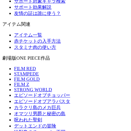
サポート対象キャラ検索
サポート効果解説
友情の証は誰に使う？
アイテム関連
アイテム一覧
赤チケットの入手方法
スタミナ肉の使い方
劇場版ONE PIECE作品
FILM RED
STAMPEDE
FILM GOLD
FILM Z
STRONG WORLD
エピソードオブチョッパー
エピソードオブアラバスタ
カラクリ島のメカ巨兵
オマツリ男爵と秘密の島
呪われた聖剣
デットエンドの冒険