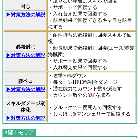
・足りない場合はスキルで回復
封じ
・サポートで回復する
・入れ替え効果で回復する
▶対策方法の解説
・船長効果で回復できるキャラを船長
にする
・耐性持ちの必殺封じ回復スキルで回
復
必殺封じ
・船長効果で必殺封じ回復(エース/赤髪
海賊団)
▶対策方法の解説
・サポート効果で回復する
・入れ替え効果で回復する
・攻撃70%ダウン
腹ペコ
・毎ターンHP10%割合ダメージ
・潜在能力でカウント数を減らす
▶対策方法の解説
・カウント数分の
[肉]
を取る
スキルダメージ弱
・ブルックで一度死んで回復する
体化
・しらほし&マンシェリーで回復する
▶対策方法の解説
3階：モリア