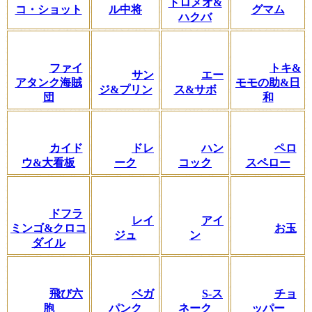
トロメオ&
コ・ショット
ル中将
グマム
ハクバ
ファイ
トキ&
サン
エー
アタンク海賊
モモの助&日
ジ&プリン
ス&サボ
団
和
カイド
ドレ
ハン
ペロ
ウ&大看板
ーク
コック
スペロー
ドフラ
レイ
アイ
ミンゴ&クロコ
お玉
ジュ
ン
ダイル
飛び六
ベガ
S-ス
チョ
胞
パンク
ネーク
ッパー