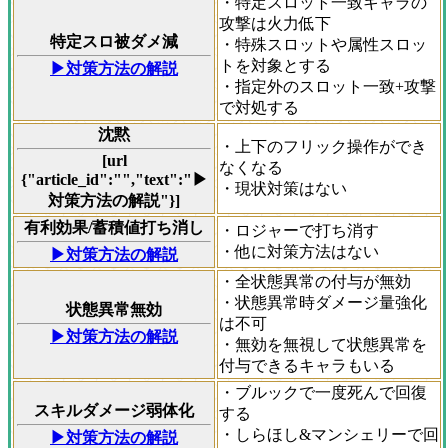
・特定スロット一致キャラの
攻撃は火力低下
特定スロ被ダメ減
・特殊スロットや属性スロッ
トを対象とする
▶対策方法の解説
・指定外のスロット一致+攻撃
で対処する
沈黙
・上下のフリック操作ができ
[url
なくなる
{"article_id":"","text":"▶
・現状対策はない
対策方法の解説"}]
有利効果/蓄積値打ち消し
・ロジャーで打ち消す
・他に対策方法はない
▶対策方法の解説
・全状態異常の付与が無効
・状態異常時ダメージ量強化
状態異常無効
は不可
▶対策方法の解説
・無効を無視して状態異常を
付与できるキャラもいる
・ブルックで一度死んで回復
スキルダメージ弱体化
する
・しらほし&マンシェリーで回
▶対策方法の解説