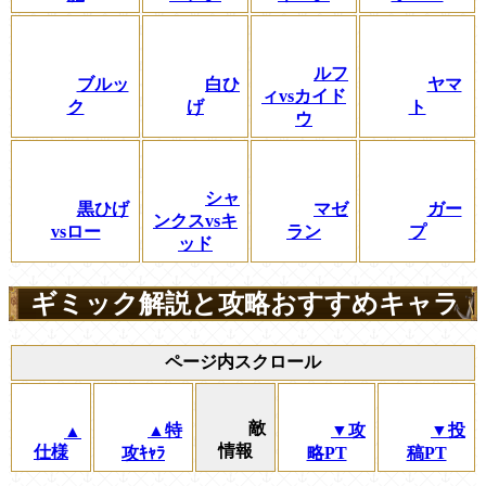
ルフ
ブルッ
白ひ
ヤマ
ィvsカイド
ク
げ
ト
ウ
シャ
黒ひげ
マゼ
ガー
ンクスvsキ
vsロー
ラン
プ
ッド
ギミック解説と攻略おすすめキャラ
ページ内スクロール
敵
▲特
▼攻
▼投
▲
情報
仕様
攻ｷｬﾗ
略PT
稿PT