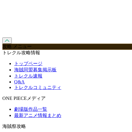
攻略 メニュー
トレクル攻略情報
トップページ
海賊同盟募集掲示板
トレクル速報
Q&A
トレクルコミュニティ
ONE PIECEメディア
劇場版作品一覧
最新アニメ情報まとめ
海賊祭攻略