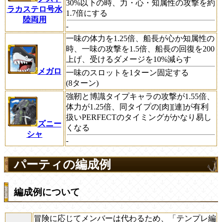
30%以下の時、力・心・知属性の攻撃を約
ラカステロ号水
1.7倍にする
陸両用
-
一味の体力を1.25倍、船長が心か知属性の
時、一味の攻撃を1.5倍、船長の回復を200
上げ、受けるダメージを10%減らす
メガロ
一味のスロットを1ターン固定する
(8ターン)
強靭と博識タイプキャラの攻撃が1.55倍、
体力が1.25倍、同タイプの[肉][連]が有利
扱いPERFECTのタイミングがかなり易し
ズニー
くなる
シャ
-
パーティの編成例
編成例について
冒険に応じてメンバーは代わるため、
「テンプレ編