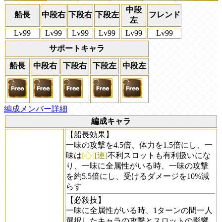
中段
船長
中段右
下段右
下段左
フレンド
左
Lv99
Lv99
Lv99
Lv99
Lv99
Lv99
サポートキャラ
船長
中段右
下段右
下段左
中段左
編成メンバー詳細
編成キャラ
【船長効果】
一味の攻撃を4.5倍、体力を1.5倍にし、一
味は
[心]
[連]
不利スロットも有利扱いにな
り、一味に全属性がいる時、一味の攻撃
を約5.5倍にし、受けるダメージを10%減
らす
【必殺技】
一味に全属性がいる時、1ターンの間一人
選択したキャラの攻撃とスロットの影響