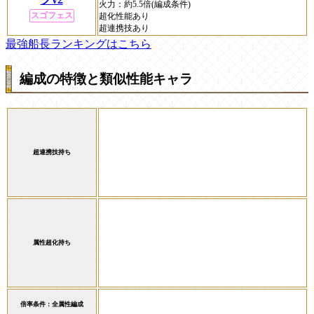
火力：
約5.5倍(編成条件)
スゴフェス
超化性能あり
超連携技あり
最強船長ランキングはこちら
編成の特徴と類似性能キャラ
超連携技持ち
属性超化持ち
倍率条件：全属性編成