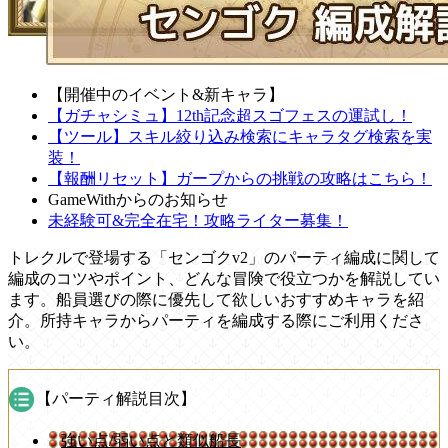
【開催中のイベント&新キャラ】
【ガチャシミュ】12th記念超スゴフェスの運試し！
【ツール】スキル絞り込み検索にキャラタグ検索を実
装！
【報酬リセット】ガープからの挑戦の攻略はこちら！
GameWithからのお知らせ
未経験可&完全在宅！攻略ライター募集！
トレクルで登場する「センゴクv2」のパーティ編成に関して
編成のコツやポイント、どんな冒険で役立つかを解説してい
ます。船員選びの際に優先して欲しいおすすめキャラを紹
介。所持キャラからパーティを編成する際にご利用くださ
い。
【パーティ解説目次】
強い点/弱い点と類似船長