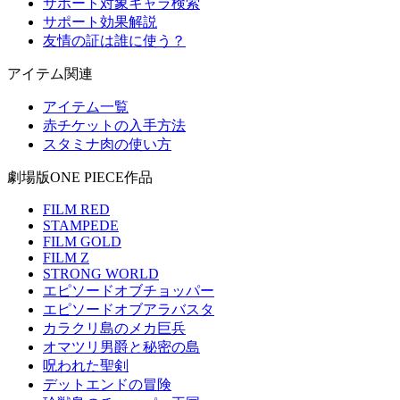
サポート対象キャラ検索
サポート効果解説
友情の証は誰に使う？
アイテム関連
アイテム一覧
赤チケットの入手方法
スタミナ肉の使い方
劇場版ONE PIECE作品
FILM RED
STAMPEDE
FILM GOLD
FILM Z
STRONG WORLD
エピソードオブチョッパー
エピソードオブアラバスタ
カラクリ島のメカ巨兵
オマツリ男爵と秘密の島
呪われた聖剣
デットエンドの冒険