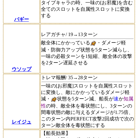
タイプキャラの時、一味の[お邪魔]を含む
全てのスロットを自属性スロットに変換
する
バギー
レアガチャ/ 19→13ターン
敵全体にかかっている
・ダメージ軽
減・防御力アップ状態を5ターン減らし、
一味の必殺ターンを1短縮、敵全体の攻撃
を2ターン遅延させる
ウソップ
トレマ報酬/ 35→28ターン
一味の[お邪魔]スロットを自属性スロット
に変換し、敵にかかっているダメージ軽
減・
状態を5ターン減、船長が
速
か
知属
性
の時、敵全体を毒状態にし、3ターンの
間毒状態の敵に与えるダメージが1.75倍、
このターン内PERFECT攻撃2回成功で次の
レイジュ
ターン敵全体を毒状態にする
【船長効果】