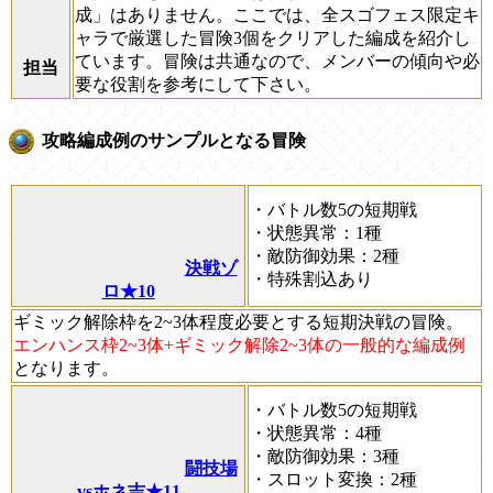
成」
はありません。ここでは、全スゴフェス限定キ
ャラで厳選した冒険3個をクリアした編成を紹介し
ています。冒険は共通なので、メンバーの傾向や必
担当
要な役割を参考にして下さい。
攻略編成例のサンプルとなる冒険
・バトル数5の短期戦
・状態異常：1種
・敵防御効果：2種
決戦ゾ
・特殊割込あり
ロ★10
ギミック解除枠を2~3体程度必要とする短期決戦の冒険。
エンハンス枠2~3体+ギミック解除2~3体の一般的な編成例
となります。
・バトル数5の短期戦
・状態異常：4種
・敵防御効果：3種
闘技場
・スロット変換：2種
vsホネ吉★11