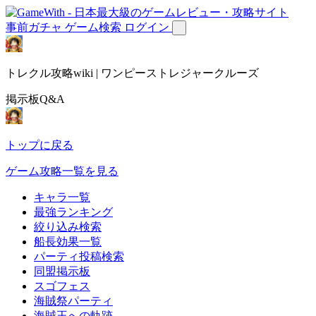
事前ガチャ
ゲーム検索
ログイン
トレクル攻略wiki | ワンピーストレジャークルーズ
掲示板Q&A
トップに戻る
ゲーム攻略一覧を見る
キャラ一覧
最強ランキング
絞り込み検索
船長効果一覧
パーティ投稿検索
同盟掲示板
スゴフェス
海賊祭パーティ
海賊王への軌跡