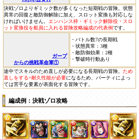
決戦ゾロよりギミック数が多くなった短期戦の冒険。状態
異常の回復と敵防御解除に加え、スロット変換も対応しな
ければいけません。
エンハンス枠・ギミック解除役・スロ
ット変換役を船員に入れる冒険攻略編成の代表例
です。
・バトル数7の長期戦
・状態異常：3種
・敵防御効果：2種
ガープ
・撃破時行動あり
からの挑戦革命軍①
途中でスキルのため直しが必要になる長期戦の冒険。
ため
直しをする=耐久性能が必要
になるため、パーティによっ
ては苦手な要素が表面化する冒険です。
編成例：決戦ゾロ攻略