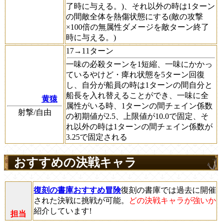
了時に与える。)、それ以外の時は1ターン
の間敵全体を熱傷状態にする(敵の攻撃
×100倍の無属性ダメージを敵ターン終了
時に与える。)
17→11ターン
一味の必殺ターンを1短縮、一味にかかっ
ているやけど・痺れ状態を5ターン回復
し、自分が船員の時は1ターンの間自分と
船長を入れ替えることができ、一味に全
黄猿
属性がいる時、1ターンの間チェイン係数
射撃/自由
の初期値が2.5、上限値が10.0で固定、そ
れ以外の時は1ターンの間チェイン係数が
3.25で固定される
おすすめの決戦キャラ
復刻の書庫おすすめ冒険
復刻の書庫では過去に開催
された決戦に挑戦が可能。
どの決戦キャラが強いか
紹介しています!
担当