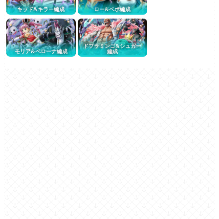
キッド&キラー編成
ロー&ベポ編成
ドフラミンゴ&シュガー
モリア&ペローナ編成
編成