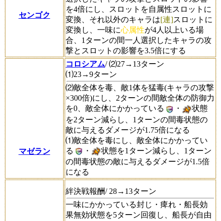
を4倍にし、スロットを自属性スロットに
センゴク
変換、それ以外のキャラは
[連]
スロットに
変換し、一味に
心属性
が4人以上いる場
合、1ターンの間一人選択したキャラの攻
撃とスロットの影響を3.5倍にする
コロシアム
/ ⑵27→13ターン
⑴23→9ターン
⑵敵全体を毒、敵1体を猛毒(キャラの攻撃
×300倍)にし、2ターンの間敵全体の防御力
を0、敵全体にかかっている
・
状態
を2ターン減らし、1ターンの間毒状態の
敵に与えるダメージが1.75倍になる
⑴敵全体を毒にし、敵全体にかかってい
る
・
状態を1ターン減らし、1ターン
マゼラン
の間毒状態の敵に与えるダメージが1.5倍
になる
絆決戦報酬/ 28→13ターン
一味にかかっている封じ・痺れ・船長効
果無効状態を5ターン回復し、船長が自由