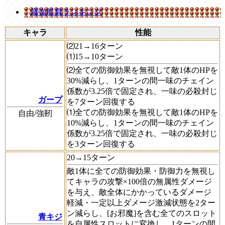
最強船員ランキング
キャラ
性能
⑵21→16ターン
⑴15→10ターン
⑵全ての防御効果を無視して敵1体のHPを
30%減らし、1ターンの間一味のチェイン
係数が3.25倍で固定され、一味の必殺封じ
ガープ
を7ターン回復する
⑴全ての防御効果を無視して敵1体のHPを
自由/強靭
10%減らし、1ターンの間一味のチェイン
係数が3.25倍で固定され、一味の必殺封じ
を3ターン回復する
20→15ターン
敵1体に全ての防御効果・防御力を無視し
てキャラの攻撃×100倍の無属性ダメージ
を与え、敵全体にかかっているダメージ
軽減・一定以上ダメージ激減状態を2ター
ン減らし、[お邪魔]を含む全てのスロット
青キジ
を自属性スロットに変換し、1ターンの間