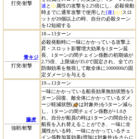
打突/射撃
速
と
心
属性の攻撃を2.25倍にし、必殺発動
時までに通常攻撃で使用した
[速]
[心]
スロ
ットが20個以上の時、自分の必殺ターン
を12短縮する
18→13ターン
必殺発動時に一味にかかっている攻撃上
昇・スロット影響増大効果を1ターン延
長、1ターンの間チェイン係数の初期値が
青キジ
2.75倍、上限値が35.0で固定され、全ての
打突/射撃
防御効果を無視して敵全体に1000000の固
定ダメージを与える
19→13ターン
一味にかかっている船長効果無効状態を5
ターン回復、敵全体にかかっているダメ
ージ軽減状態(
は対象外)を5ターン減ら
し、1ターンの間チェイン係数が+1.0さ
れ、自分が船員の時は1ターンの間自分と
藤虎
船長を入れ替えることができ、一味に全
強靭/斬撃
属性がいる時、一味にかかっているチェ
イン係数加算効果(増加は対象外)をさらに