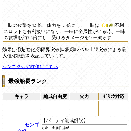
一味の攻撃を4.5倍、体力を1.5倍にし、一味は
[心]
[連]
不利
スロットも有利扱いになり、一味に全属性がいる時、一味
の攻撃を約5.5倍にし、受けるダメージを10%減らす
効果は①超進化,②限界突破拡張,③レベル上限突破による最
大強化状態を表記しています。
センゴクv2の評価はこちら
最強船長ランク
キャラ
編成自由度
火力
ｷﾞﾐｯｸ対応
【パーティ編成解説】
センゴ
対象：
全属性編成
クv2