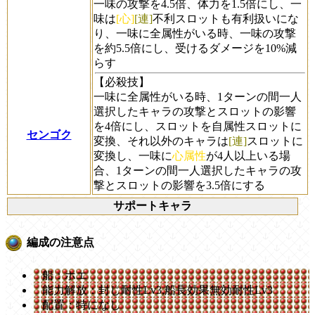
一味の攻撃を4.5倍、体力を1.5倍にし、一
味は
[心]
[連]
不利スロットも有利扱いにな
り、一味に全属性がいる時、一味の攻撃
を約5.5倍にし、受けるダメージを10%減
らす
【必殺技】
一味に全属性がいる時、1ターンの間一人
選択したキャラの攻撃とスロットの影響
を4倍にし、スロットを自属性スロットに
センゴク
変換、それ以外のキャラは
[連]
スロットに
変換し、一味に
心属性
が4人以上いる場
合、1ターンの間一人選択したキャラの攻
撃とスロットの影響を3.5倍にする
サポートキャラ
編成の注意点
船：ホエ
能力解放：封じ耐性Lv3,船長効果無効耐性Lv3
配置：特になし