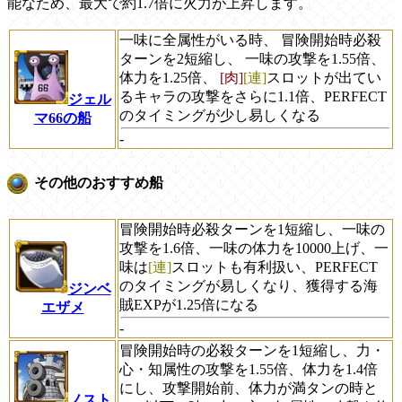
能なため、最大で約1.7倍に火力が上昇します。
一味に全属性がいる時、 冒険開始時必殺
ターンを2短縮し、 一味の攻撃を1.55倍、
体力を1.25倍、
[肉]
[連]
スロットが出てい
るキャラの攻撃をさらに1.1倍、PERFECT
ジェル
のタイミングが少し易しくなる
マ66の船
-
その他のおすすめ船
冒険開始時必殺ターンを1短縮し、一味の
攻撃を1.6倍、一味の体力を10000上げ、一
味は
[連]
スロットも有利扱い、PERFECT
のタイミングが易しくなり、獲得する海
ジンベ
賊EXPが1.25倍になる
エザメ
-
冒険開始時の必殺ターンを1短縮し、力・
心・知属性の攻撃を1.55倍、体力を1.4倍
にし、攻撃開始前、体力が満タンの時と
ノスト