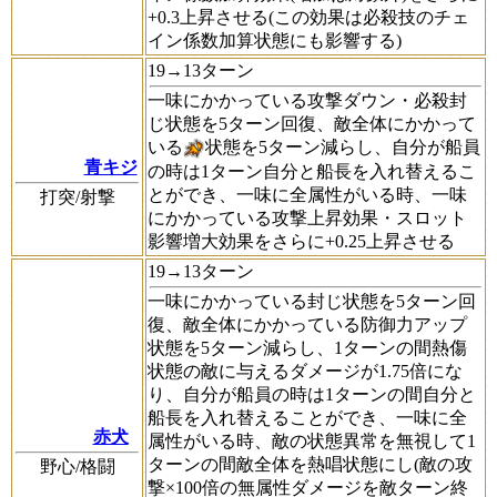
+0.3上昇させる(この効果は必殺技のチェ
イン係数加算状態にも影響する)
19→13ターン
一味にかかっている攻撃ダウン・必殺封
じ状態を5ターン回復、敵全体にかかって
いる
状態を5ターン減らし、自分が船員
青キジ
の時は1ターン自分と船長を入れ替えるこ
とができ、一味に全属性がいる時、一味
打突/射撃
にかかっている攻撃上昇効果・スロット
影響増大効果をさらに+0.25上昇させる
19→13ターン
一味にかかっている封じ状態を5ターン回
復、敵全体にかかっている防御力アップ
状態を5ターン減らし、1ターンの間熱傷
状態の敵に与えるダメージが1.75倍にな
り、自分が船員の時は1ターンの間自分と
船長を入れ替えることができ、一味に全
赤犬
属性がいる時、敵の状態異常を無視して1
ターンの間敵全体を熱唱状態にし(敵の攻
野心/格闘
撃×100倍の無属性ダメージを敵ターン終