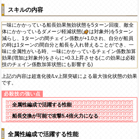
スキルの内容
一味にかかっている船長効果無効状態を5ターン回復、敵全
体にかかっているダメージ軽減状態(
は対象外)を5ターン
減らし、1ターンの間チェイン係数が+1.0され、自分が船員
の時は1ターンの間自分と船長を入れ替えることができ、一
味に全属性がいる時、一味にかかっているチェイン係数加算
効果(増加は対象外)をさらに+0.3上昇させる(この効果は必殺
技のチェイン係数加算状態にも影響する)
上記の内容は超進化後/Lv上限突破による最大強化状態の効果
です。
全属性編成で活躍する性能
船長交換が可能で攻撃5.4倍火力になる
全属性編成で活躍する性能