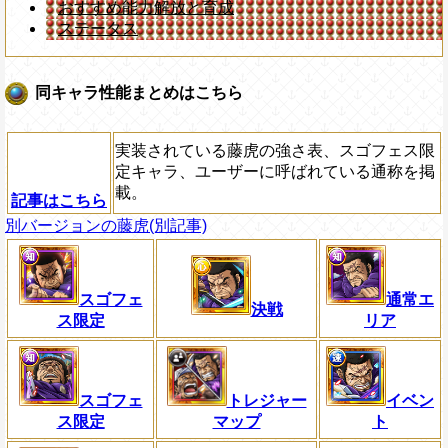
おすすめ能力解放と育成
ステータス
同キャラ性能まとめはこちら
実装されている藤虎の強さ表、スゴフェス限
定キャラ、ユーザーに呼ばれている通称を掲
載。
記事はこちら
別バージョンの藤虎(別記事)
スゴフェ
通常エ
決戦
ス限定
リア
スゴフェ
トレジャー
イベン
ス限定
マップ
ト