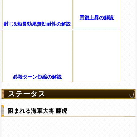
回復上昇の解説
封じ&船長効果無効耐性の解説
必殺ターン短縮の解説
ステータス
阻まれる海軍大将 藤虎