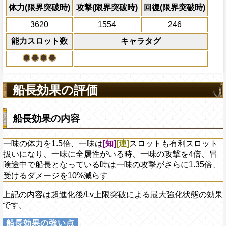
の効果は必殺技のチェイン係数加算状態に
ン減らす
体力(限界突破時)
攻撃(限界突破時)
回復(限界突破時)
条件：一味に攻撃・スロット強化の
上限突破
2ターンの間敵全体の
3620
る時
1554
246
アクション
を30%下げ、斬撃タイ
効果：1ターンの間自分の基礎攻撃力が
能力スロット数
キャラタグ
げる
(必殺技効果と重複可能)
船長効果の評価
船長効果の内容
一味の体力を1.5倍、一味は
[知]
[連]
スロットも有利スロット
扱いになり、一味に全属性がいる時、一味の攻撃を4倍、冒
険途中で船長となっている時は一味の攻撃がさらに1.35倍、
受けるダメージを10%減らす
上記の内容は超進化後/Lv上限突破による最大強化状態の効果
です。