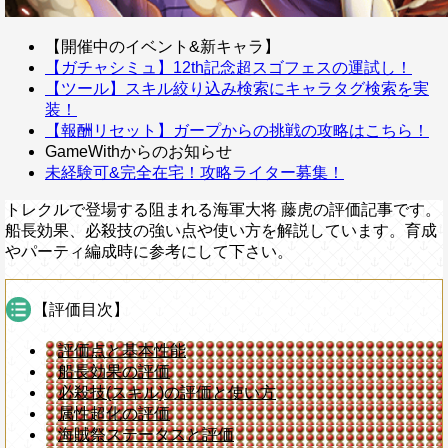
【開催中のイベント&新キャラ】
【ガチャシミュ】12th記念超スゴフェスの運試し！
【ツール】スキル絞り込み検索にキャラタグ検索を実
装！
【報酬リセット】ガープからの挑戦の攻略はこちら！
GameWithからのお知らせ
未経験可&完全在宅！攻略ライター募集！
トレクルで登場する阻まれる海軍大将 藤虎の評価記事です。
船長効果、必殺技の強い点や使い方を解説しています。育成
やパーティ編成時に参考にして下さい。
【評価目次】
評価点と基本性能
船長効果の評価
必殺技(スキル)の評価と使い方
属性超化の評価
海賊祭ステータスと評価