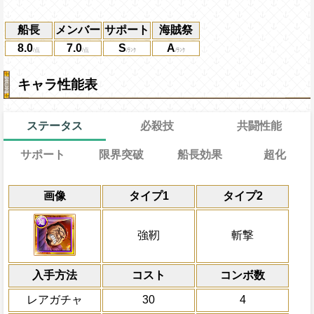
船長
メンバー
サポート
海賊祭
8.0
7.0
S
A
キャラ性能表
ステータス
必殺技
共闘性能
サポート
限界突破
船長効果
超化
能
通常
19→13ターン
共闘性能
通常時
効果
効果
限界突破
画像
タイプ1
タイプ2
習得する効果
力
自分の基礎ステータスの7%をサポート対
一味の体力を1.5倍、一味は
1ターンの間自分の通常攻撃による属性相性
冒険開始時の必殺ター
通常時
[知]
[連]
スロッ
ステータスに上乗せし、サポート対象キャラ
ト扱いになり、一味に全属性がいる時、一
倍、一味にかかっている船長入れ替え効
一味に全属性がいる時、一味は
属性
キャラの攻撃を6倍
[知]
ス
一味にかかっている船長効果無効状態を5
船長効果
強靭
斬撃
攻撃成功で敵全体にかかっているダメージ
倍、冒険途中で船長となっている時は一
ができ、知属性を超知属性に属性超化さ
ロット扱いになる
にし、他の属性キャラの
全体にかかっているダメージ軽減状態(
ーン減らす
1.35倍、受けるダメージを10%減らす
倍、体力を1.25倍にす
ーン減らし、1ターンの間チェイン係数が+
一味に全属性がいる時、このキャラ
発動条件
入手方法
が船員の時は1ターンの間自分と船長を入
状態でタップした時、1ターンの間敵
コスト
ターン数：11
Lv上限突破
コンボ数
対象
一味にセンゴク、赤犬、黄猿、青キジ、
でき、一味に全属性がいる時、一味にか
速
・
心
属性耐性を10%下げる
赤犬 青キジ 黄猿 センゴク
のキャラがいる時(サポートキャラを除く)
敵全体の攻撃を3ター
必殺技
レアガチャ
30
4
ン係数加算効果(増加は対象外)をさらに+0
全体にかかっている有
スロット封じを5ターン回復する