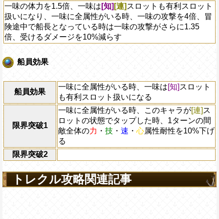
一味の体力を1.5倍、一味は
[知]
[連]
スロットも有利スロット
扱いになり、一味に全属性がいる時、一味の攻撃を4倍、冒
険途中で船長となっている時は一味の攻撃がさらに1.35
倍、受けるダメージを10%減らす
船員効果
一味に全属性がいる時、一味は
[知]
スロット
船員効果
も有利スロット扱いになる
一味に全属性がいる時、このキャラが
[連]
ス
ロットの状態でタップした時、1ターンの間
限界突破1
敵全体の
力
・
技
・
速
・
心
属性耐性を10%下げ
る
限界突破2
トレクル攻略関連記事