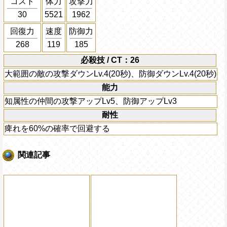
コスト
体力
攻撃力
30
5521
1962
回復力
速度
防御力
268
119
185
必殺技 / CT：26
大範囲の敵の攻撃ダウンLv.4(20秒)、防御ダウンLv.4(20秒)
能力
知属性の仲間の攻撃アップLv5、防御アップLv3
耐性
痺れを60%の確率で回避する
関連記事