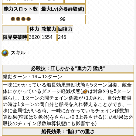
能力スロット数
最大Lv(必要経験値)
99
体力
攻撃力
回復力
限界突破時
3620
1554
246
スキル
必殺技：圧しかかる”重力刀 猛虎”
発動ターン：19→13ターン
一味にかかっている船長効果無効状態を5ターン回復、敵全
体にかかっているダメージ軽減状態(
は対象外)を5ターン
減らし、1ターンの間チェイン係数が+1.0され、自分が船員
の時は1ターンの間自分と船長を入れ替えることができ、一
味に全属性がいる時、一味にかかっているチェイン係数加
算効果(増加は対象外)をさらに+0.3上昇させる(この効果は必
殺技のチェイン係数加算状態にも影響する)
船長効果："賭け"の重さ