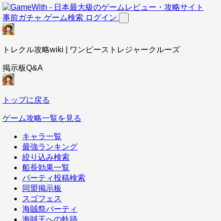
事前ガチャ
ゲーム検索
ログイン
トレクル攻略wiki | ワンピーストレジャークルーズ
掲示板Q&A
トップに戻る
ゲーム攻略一覧を見る
キャラ一覧
最強ランキング
絞り込み検索
船長効果一覧
パーティ投稿検索
同盟掲示板
スゴフェス
海賊祭パーティ
海賊王への軌跡