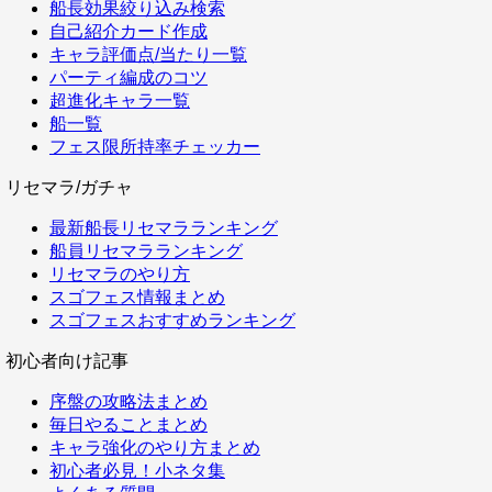
船長効果絞り込み検索
自己紹介カード作成
キャラ評価点/当たり一覧
パーティ編成のコツ
超進化キャラ一覧
船一覧
フェス限所持率チェッカー
リセマラ/ガチャ
最新船長リセマラランキング
船員リセマラランキング
リセマラのやり方
スゴフェス情報まとめ
スゴフェスおすすめランキング
初心者向け記事
序盤の攻略法まとめ
毎日やることまとめ
キャラ強化のやり方まとめ
初心者必見！小ネタ集