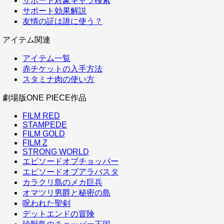
サポート対象キャラ検索
サポート効果解説
友情の証は誰に使う？
アイテム関連
アイテム一覧
赤チケットの入手方法
スタミナ肉の使い方
劇場版ONE PIECE作品
FILM RED
STAMPEDE
FILM GOLD
FILM Z
STRONG WORLD
エピソードオブチョッパー
エピソードオブアラバスタ
カラクリ島のメカ巨兵
オマツリ男爵と秘密の島
呪われた聖剣
デットエンドの冒険