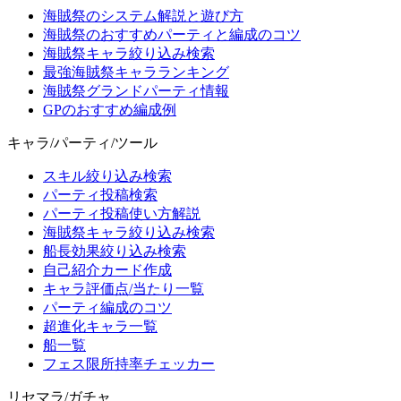
海賊祭のシステム解説と遊び方
海賊祭のおすすめパーティと編成のコツ
海賊祭キャラ絞り込み検索
最強海賊祭キャラランキング
海賊祭グランドパーティ情報
GPのおすすめ編成例
キャラ/パーティ/ツール
スキル絞り込み検索
パーティ投稿検索
パーティ投稿使い方解説
海賊祭キャラ絞り込み検索
船長効果絞り込み検索
自己紹介カード作成
キャラ評価点/当たり一覧
パーティ編成のコツ
超進化キャラ一覧
船一覧
フェス限所持率チェッカー
リセマラ/ガチャ