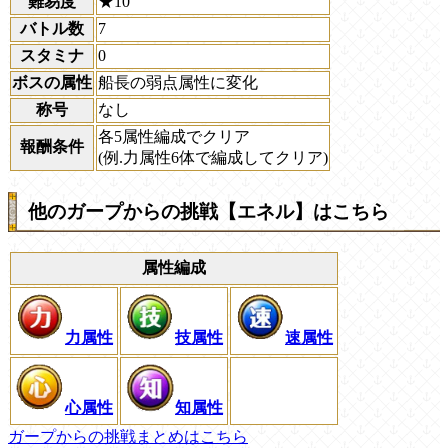
難易度
★10
バトル数
7
スタミナ
0
ボスの属性
船長の弱点属性に変化
称号
なし
各5属性編成でクリア
報酬条件
(例.力属性6体で編成してクリア)
他のガープからの挑戦【エネル】はこちら
属性編成
力属性
技属性
速属性
心属性
知属性
ガープからの挑戦まとめはこちら