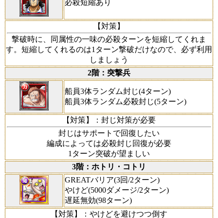
必殺短縮あり
【対策】
撃破時に、同属性の一味の必殺ターンを短縮してくれま
す。短縮してくれるのは1ターン撃破だけなので、必ず利用
しましょう
2階：突撃兵
船員3体ランダム封じ(4ターン)
船員3体ランダム必殺封じ(5ターン)
【対策】
：封じ対策が必要
封じはサポートで回復したい
編成によっては必殺封じ回復が必要
1ターン突破が望ましい
3階：ホトリ・コトリ
GREATバリア(3回/2ターン)
やけど(5000ダメージ/2ターン)
遅延無効(98ターン)
【対策】
：やけどを避けつつ倒す