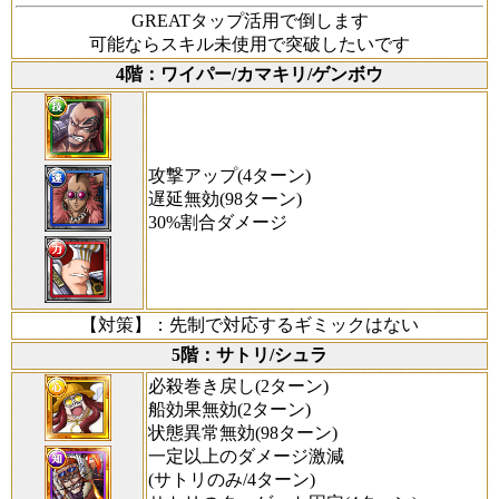
GREATタップ活用で倒します
可能ならスキル未使用で突破したいです
4階：ワイパー/カマキリ/ゲンボウ
攻撃アップ(4ターン)
遅延無効(98ターン)
30%割合ダメージ
【対策】
：先制で対応するギミックはない
5階：サトリ/シュラ
必殺巻き戻し(2ターン)
船効果無効(2ターン)
状態異常無効(98ターン)
一定以上のダメージ激減
(サトリのみ/4ターン)