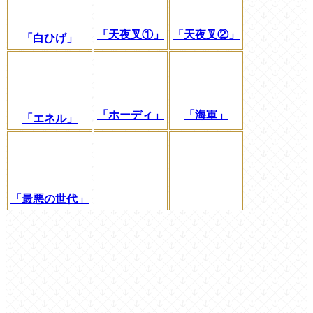
「天夜叉①」
「天夜叉②」
「白ひげ」
「ホーディ」
「海軍」
「エネル」
「最悪の世代」