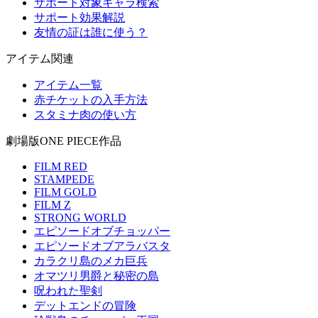
サポート対象キャラ検索
サポート効果解説
友情の証は誰に使う？
アイテム関連
アイテム一覧
赤チケットの入手方法
スタミナ肉の使い方
劇場版ONE PIECE作品
FILM RED
STAMPEDE
FILM GOLD
FILM Z
STRONG WORLD
エピソードオブチョッパー
エピソードオブアラバスタ
カラクリ島のメカ巨兵
オマツリ男爵と秘密の島
呪われた聖剣
デットエンドの冒険