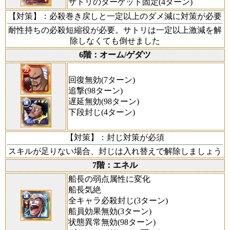
サトリのターゲット固定(4ターン)
【対策】
：必殺巻き戻しと一定以上のダメ減に対策が必要
耐性持ちの必殺短縮役が必要。サトリは一定以上激減を解
除しなくても倒せました
6階：オーム/ゲダツ
回復無効(7ターン)
追撃(98ターン)
遅延無効(98ターン)
下段封じ(4ターン)
【対策】
：封じ対策が必須
スキルが足りない場合、封じは入れ替えで解除しましょう
7階：エネル
船長の弱点属性に変化
船長気絶
全キャラ必殺封じ(3ターン)
船員効果無効(3ターン)
状態異常無効(98ターン)