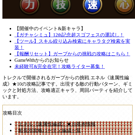
【開催中のイベント&新キャラ】
【ガチャシミュ】12th記念超スゴフェスの運試し！
【ツール】スキル絞り込み検索にキャラタグ検索を実
装！
【報酬リセット】ガープからの挑戦の攻略はこちら！
GameWithからのお知らせ
未経験可&完全在宅！攻略ライター募集！
トレクルで開催されるガープからの挑戦 エネル《速属性編
成》★10の攻略記事です。出現する敵の行動パターン、ギミ
ックと対処方法、攻略適正キャラ、周回パーティを紹介して
います。
攻略目次
エネル《速属性編成》★10基本情報
船長別攻略パーティ編成一覧