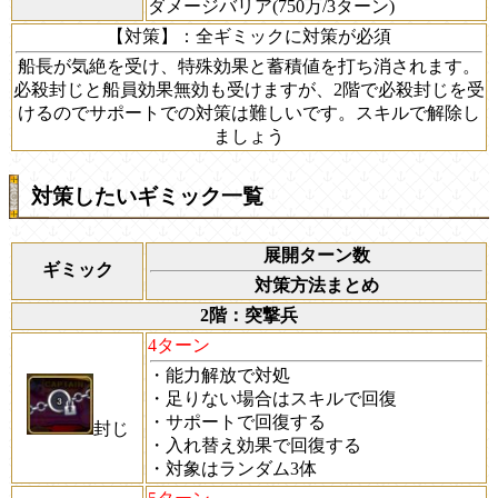
ダメージバリア(750万/3ターン)
【対策】
：全ギミックに対策が必須
船長が気絶を受け、特殊効果と蓄積値を打ち消されます。
必殺封じと船員効果無効も受けますが、2階で必殺封じを受
けるのでサポートでの対策は難しいです。スキルで解除し
ましょう
対策したいギミック一覧
展開ターン数
ギミック
対策方法まとめ
2階：突撃兵
4ターン
・能力解放で対処
・足りない場合はスキルで回復
・サポートで回復する
封じ
・入れ替え効果で回復する
・対象はランダム3体