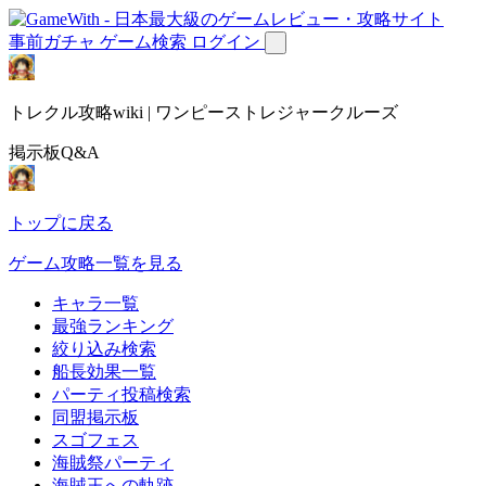
事前ガチャ
ゲーム検索
ログイン
トレクル攻略wiki | ワンピーストレジャークルーズ
掲示板Q&A
トップに戻る
ゲーム攻略一覧を見る
キャラ一覧
最強ランキング
絞り込み検索
船長効果一覧
パーティ投稿検索
同盟掲示板
スゴフェス
海賊祭パーティ
海賊王への軌跡