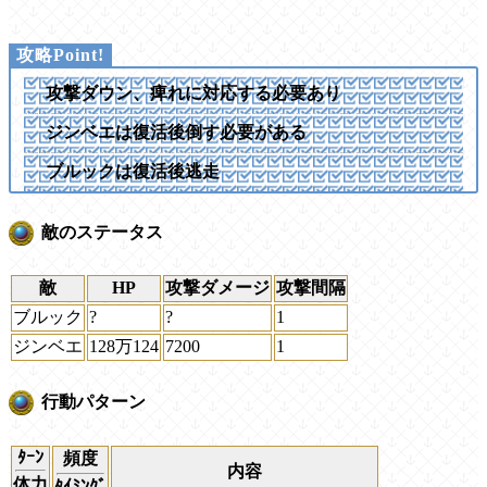
攻撃ダウン、痺れに対応する必要あり
ジンベエは復活後倒す必要がある
ブルックは復活後逃走
敵のステータス
敵
HP
攻撃ダメージ
攻撃間隔
ブルック
?
?
1
ジンベエ
128万124
7200
1
行動パターン
ﾀｰﾝ
頻度
内容
体力
ﾀｲﾐﾝｸﾞ