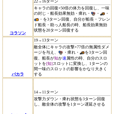
22→16ターン
キャラの回復×50倍の体力を回復し、一味
の封じ・船長効果無効・痺れ・
・
・
・を3ターン回復、自分が船長・フレン
ド船長・助っ人船長の時、船長効果無効
状態を20ターン回復する
コラソン
19→13ターン
敵全体にキャラの攻撃×77倍の無属性ダメ
ージを与え、
・痺れ・
を3ターン回
復、船長が
知
か
速
属性の時、自分のスロ
ットを
[知]
スロットに変換し、1ターンの
間一味のスロットの影響をかなり大きく
する
バカラ
14→11ターン
攻撃力ダウン・痺れ状態を3ターン回復
し、敵全体の攻撃を1ターン遅延させる