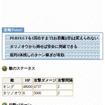
PERFECTを1回出すまで[お邪魔][空]は変えられない
タツノオウから倒せば安全に突破できる
前列1体残しのターン稼ぎが有効
敵のステータス
敵
HP
攻撃ダメージ
攻撃間隔
キング
48000
4737
2
タツノオウ
6
5000
2
行動パターン