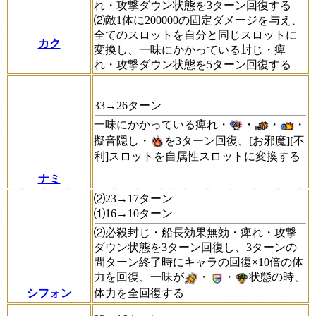
れ・攻撃ダウン状態を3ターン回復する
⑵敵1体に200000の固定ダメージを与え、
全てのスロットを自分と同じスロットに
カク
変換し、一味にかかっている封じ・痺
れ・攻撃ダウン状態を5ターン回復する
33→26ターン
一味にかかっている痺れ・
・
・
・
擬音隠し・
を3ターン回復、[お邪魔][不
利]スロットを自属性スロットに変換する
ナミ
⑵23→17ターン
⑴16→10ターン
⑵必殺封じ・船長効果無効・痺れ・攻撃
ダウン状態を3ターン回復し、3ターンの
間ターン終了時にキャラの回復×10倍の体
力を回復、一味が
・
・
状態の時、
体力を全回復する
シフォン