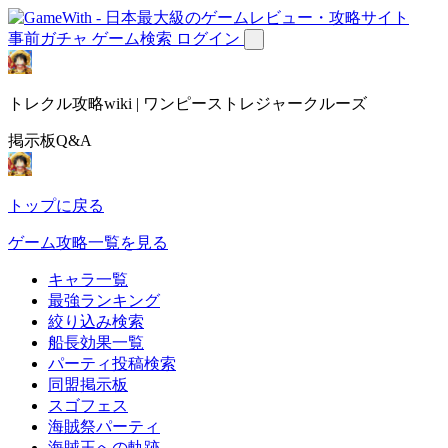
事前ガチャ
ゲーム検索
ログイン
トレクル攻略wiki | ワンピーストレジャークルーズ
掲示板Q&A
トップに戻る
ゲーム攻略一覧を見る
キャラ一覧
最強ランキング
絞り込み検索
船長効果一覧
パーティ投稿検索
同盟掲示板
スゴフェス
海賊祭パーティ
海賊王への軌跡