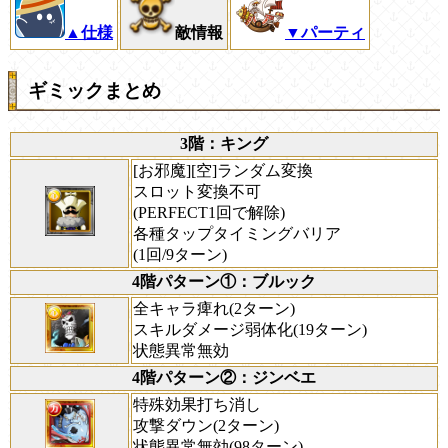
▲仕様
敵情報
▼パーティ
ギミックまとめ
3階：キング
[お邪魔][空]ランダム変換
スロット変換不可
(PERFECT1回で解除)
各種タップタイミングバリア
(1回/9ターン)
4階パターン①：ブルック
全キャラ痺れ(2ターン)
スキルダメージ弱体化(19ターン)
状態異常無効
4階パターン②：ジンベエ
特殊効果打ち消し
攻撃ダウン(2ターン)
状態異常無効(98ターン)