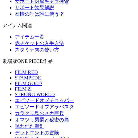
サポート対象キャラ検索
サポート効果解説
友情の証は誰に使う？
アイテム関連
アイテム一覧
赤チケットの入手方法
スタミナ肉の使い方
劇場版ONE PIECE作品
FILM RED
STAMPEDE
FILM GOLD
FILM Z
STRONG WORLD
エピソードオブチョッパー
エピソードオブアラバスタ
カラクリ島のメカ巨兵
オマツリ男爵と秘密の島
呪われた聖剣
デットエンドの冒険