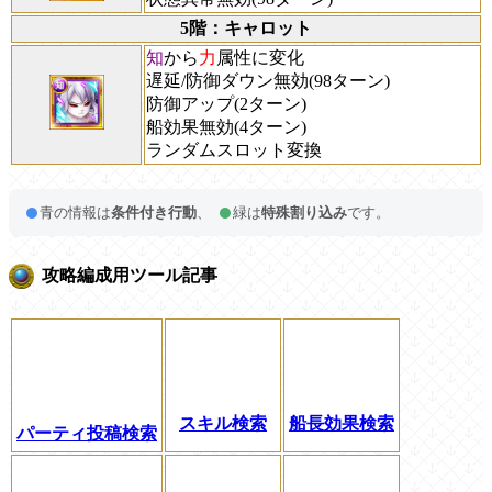
5階：キャロット
知
から
力
属性に変化
遅延/防御ダウン無効(98ターン)
防御アップ(2ターン)
船効果無効(4ターン)
ランダムスロット変換
青の情報は
条件付き行動
、
緑は
特殊割り込み
です。
攻略編成用ツール記事
スキル検索
船長効果検索
パーティ投稿検索