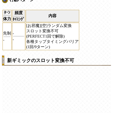
ﾀｰﾝ
頻度
内容
体力
ﾀｲﾐﾝｸﾞ
[お邪魔][空]ランダム変換
スロット変換不可
先制
-
(PERFECT1回で解除)
-
-
各種タップタイミングバリア
(1回/9ターン)
新ギミックのスロット変換不可