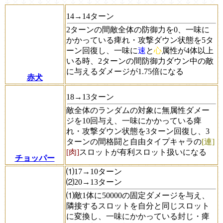
14→14ターン
2ターンの間敵全体の防御力を0、一味に
かかっている痺れ・攻撃ダウン状態を5タ
ーン回復し、一味に
速
と
心
属性が4体以上
いる時、2ターンの間防御力ダウン中の敵
に与えるダメージが1.75倍になる
赤犬
18→13ターン
敵全体のランダムの対象に無属性ダメー
ジを10回与え、一味にかかっている痺
れ・攻撃ダウン状態を3ターン回復し、3
ターンの間格闘と自由タイプキャラの
[連]
[肉]
スロットが有利スロット扱いになる
チョッパー
⑴17→10ターン
⑵20→13ターン
⑴敵1体に50000の固定ダメージを与え、
隣接するスロットを自分と同じスロット
に変換し、一味にかかっている封じ・痺