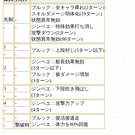
ブルック：全キャラ痺れ(2ターン)
スキルダメージ弱体化(19ターン)
先制
-
状態異常無効
ジンベエ：特殊効果打ち消し
-
-
攻撃ダウン(2ターン)
状態異常無効(98ターン)
1
-
ブルック：上段封じ(3ターン以下)
-
-
ジンベエ：船長効果無効
2
-
(3ターン以下)
ブルック：被ダメージ増加
-
-
(3ターン)
3
-
ジンベエ：下段吹き飛ばし
(3ターン)
-
-
4
-
ジンベエ：攻撃力アップ
(4ターン)
-
-
-
-
ブルック：復活後逃走
ジンベエ：体力を80%回復
-
撃破時