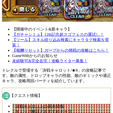
【開催中のイベント&新キャラ】
【ガチャシミュ】12th記念超スゴフェスの運試し！
【ツール】スキル絞り込み検索にキャラタグ検索を実
装！
【報酬リセット】ガープからの挑戦の攻略はこちら！
GameWithからのお知らせ
未経験可&完全在宅！攻略ライター募集！
トレクルで登場する「決戦キャロット/★8」の攻略記事で
す。敵の属性、ドロップキャラの性能、敵のギミックや適正
キャラ、攻略周回パーティを紹介しています。
【クエスト情報】
決戦キャロットの基本情報
ギミック解説とおすすめキャラ