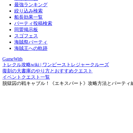
最強ランキング
絞り込み検索
船長効果一覧
パーティ投稿検索
同盟掲示板
スゴフェス
海賊祭パーティ
海賊王への軌跡
GameWith
トレクル攻略wiki | ワンピーストレジャークルーズ
復刻の大書庫のやり方とおすすめクエスト
イベントクエスト一覧
脱獄囚の戦キャブル！《エキスパート》攻略方法とパーティ