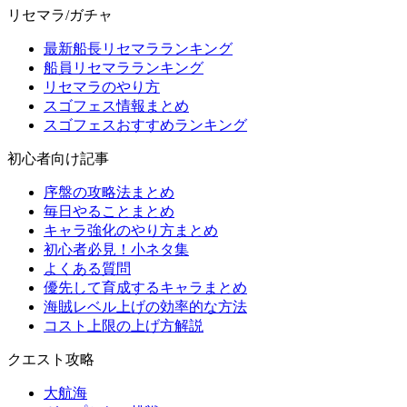
リセマラ/ガチャ
最新船長リセマラランキング
船員リセマラランキング
リセマラのやり方
スゴフェス情報まとめ
スゴフェスおすすめランキング
初心者向け記事
序盤の攻略法まとめ
毎日やることまとめ
キャラ強化のやり方まとめ
初心者必見！小ネタ集
よくある質問
優先して育成するキャラまとめ
海賊レベル上げの効率的な方法
コスト上限の上げ方解説
クエスト攻略
大航海