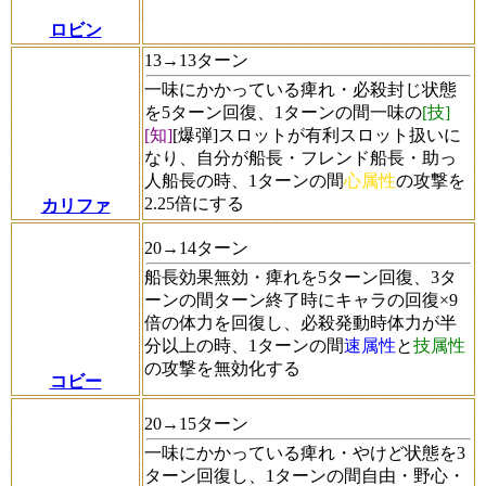
ロビン
13→13ターン
一味にかかっている痺れ・必殺封じ状態
を5ターン回復、1ターンの間一味の
[技]
[知]
[爆弾]スロットが有利スロット扱いに
なり、自分が船長・フレンド船長・助っ
人船長の時、1ターンの間
心属性
の攻撃を
2.25倍にする
カリファ
20→14ターン
船長効果無効・痺れを5ターン回復、3タ
ーンの間ターン終了時にキャラの回復×9
倍の体力を回復し、必殺発動時体力が半
分以上の時、1ターンの間
速属性
と
技属性
の攻撃を無効化する
コビー
20→15ターン
一味にかかっている痺れ・やけど状態を3
ターン回復し、1ターンの間自由・野心・