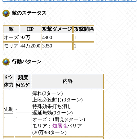
敵のステータス
敵
HP
攻撃ダメージ
攻撃間隔
オーズ
92万
4900
1
モリア
44万2000
3350
1
行動パターン
ﾀｰﾝ
頻度
内容
体力
ﾀｲﾐﾝｸﾞ
痺れ(2ターン)
上段必殺封じ(3ターン)
特殊効果打ち消し
先制
-
遅延無効(9ターン)
-
-
オーズ：1耐え(4ターン)
モリア：
知属性
バリア
(20万/98ターン)