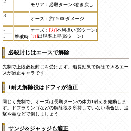
2
-
モリア：必殺ターン3巻き戻し
-
-
3
-
オーズ：約15000ダメージ
-
-
-
-
オーズ：
[力]
不利扱い(99ターン)
[力]
出現率上昇(99ターン)
-
撃破時
必殺封じはエースで解除
先制で上段必殺封じを受けます。船長効果で解除できるエー
スが適正キャラです。
1耐え解除役はドフィが適正
同じく先制で、オーズは長期ターンの体力1耐えを発動しま
す。ドフラミンゴなどの解除役を所持していない場合は、追
撃や毒などで倒しましょう。
サンジ&ジャッジも適正