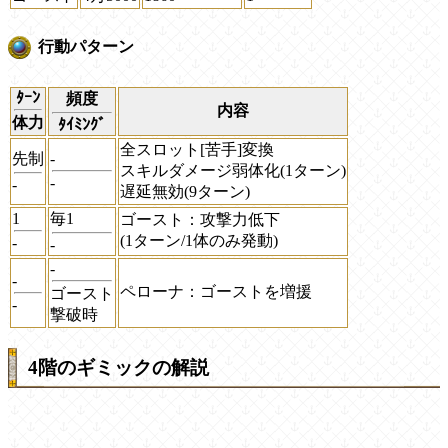
行動パターン
ﾀｰﾝ
頻度
内容
体力
ﾀｲﾐﾝｸﾞ
全スロット[苦手]変換
先制
-
スキルダメージ弱体化(1ターン)
-
-
遅延無効(9ターン)
1
毎1
ゴースト：攻撃力低下
(1ターン/1体のみ発動)
-
-
-
-
ペローナ：ゴーストを増援
ゴースト
-
撃破時
4階のギミックの解説