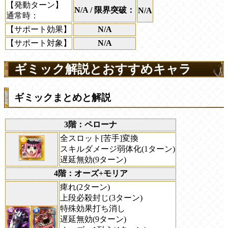
【発動ターン】
N/A / 限界突破：
N/A
通常時：
【サポート効果】
N/A
【サポート対象】
N/A
ギミック解説とおすすめキャラ
ギミックまとめと解説
3階：ペローナ
全スロット[苦手]変換
スキルダメージ弱体化(1ターン)
遅延無効(9ターン)
4階：オーズ+モリア
痺れ(2ターン)
上段必殺封じ(3ターン)
特殊効果打ち消し
遅延無効(9ターン)