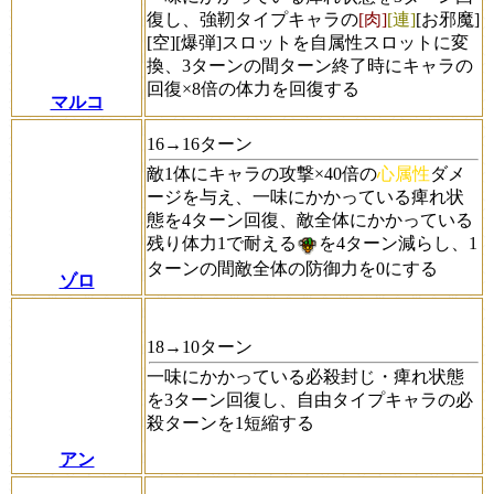
復し、強靭タイプキャラの
[肉]
[連]
[お邪魔]
[空][爆弾]スロットを自属性スロットに変
換、3ターンの間ターン終了時にキャラの
回復×8倍の体力を回復する
マルコ
16→16ターン
敵1体にキャラの攻撃×40倍の
心属性
ダメ
ージを与え、一味にかかっている痺れ状
態を4ターン回復、敵全体にかかっている
残り体力1で耐える
を4ターン減らし、1
ターンの間敵全体の防御力を0にする
ゾロ
18→10ターン
一味にかかっている必殺封じ・痺れ状態
を3ターン回復し、自由タイプキャラの必
殺ターンを1短縮する
アン