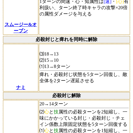
1ターンの間速・心・知属性は
[速]
・
[心]
有
利扱い、ターン終了時キャラの攻撃×20倍
の属性ダメージを与える
スムージー&オ
ーブン
必殺封じと痺れを同時に解除
⑶18→13
⑵15→10
⑴13→8ターン
痺れ・必殺封じ状態を5ターン回復し、敵
全体を2ターン遅延させる
ナミ
必殺封じ解除
20→14ターン
⑵
心
と
技
属性の必殺ターンを2短縮し、一
味にかかっている封じ・必殺封じ・チェ
イン係数上限固定状態を5ターン回復する
⑴
心
と
技
属性の必殺ターンを1短縮し、一