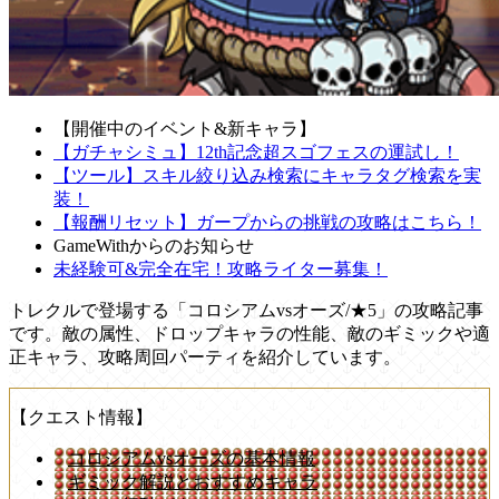
【開催中のイベント&新キャラ】
【ガチャシミュ】12th記念超スゴフェスの運試し！
【ツール】スキル絞り込み検索にキャラタグ検索を実
装！
【報酬リセット】ガープからの挑戦の攻略はこちら！
GameWithからのお知らせ
未経験可&完全在宅！攻略ライター募集！
トレクルで登場する「コロシアムvsオーズ/★5」の攻略記事
です。敵の属性、ドロップキャラの性能、敵のギミックや適
正キャラ、攻略周回パーティを紹介しています。
【クエスト情報】
コロシアムvsオーズの基本情報
ギミック解説とおすすめキャラ