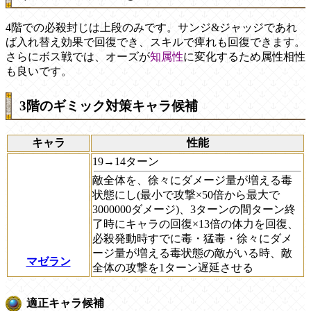
4階での必殺封じは上段のみです。サンジ&ジャッジであれ
ば入れ替え効果で回復でき、スキルで痺れも回復できます。
さらにボス戦では、オーズが
知属性
に変化するため属性相性
も良いです。
3階のギミック対策キャラ候補
キャラ
性能
19→14ターン
敵全体を、徐々にダメージ量が増える毒
状態にし(最小で攻撃×50倍から最大で
3000000ダメージ)、3ターンの間ターン終
了時にキャラの回復×13倍の体力を回復、
必殺発動時すでに毒・猛毒・徐々にダメ
ージ量が増える毒状態の敵がいる時、敵
マゼラン
全体の攻撃を1ターン遅延させる
適正キャラ候補