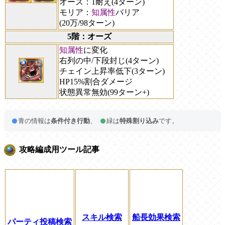
オーズ：1耐え(4ターン)
モリア：
知属性
バリア
(20万/98ターン)
5階：オーズ
知属性
に変化
右列の中/下段封じ(4ターン)
チェイン上昇率低下(3ターン)
HP15%割合ダメージ
状態異常無効(99ターン+)
青の情報は
条件付き行動
、
緑は
特殊割り込み
です。
攻略編成用ツール記事
スキル検索
船長効果検索
パーティ投稿検索