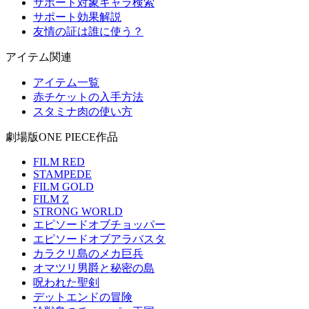
サポート対象キャラ検索
サポート効果解説
友情の証は誰に使う？
アイテム関連
アイテム一覧
赤チケットの入手方法
スタミナ肉の使い方
劇場版ONE PIECE作品
FILM RED
STAMPEDE
FILM GOLD
FILM Z
STRONG WORLD
エピソードオブチョッパー
エピソードオブアラバスタ
カラクリ島のメカ巨兵
オマツリ男爵と秘密の島
呪われた聖剣
デットエンドの冒険