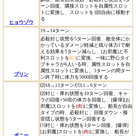
ーン回復、隣接スロットを自属性スロッ
トに変換し、スロットを3回自由に移動す
る
ヒョウゾウ
19→14ターン
必殺封じ状態を5ターン回復、敵全体にか
かっているダメージ軽減と残り体力1で耐
える効果を5ターン減らし、[お邪魔]と不
利スロットを
[G]
に変換、一味に野心タイ
プキャラが6人いる時、属性スロットを自
属性スロットに変換し、3ターンの間ター
プリン
ン終了時に体力を5000回復する
⑵18→13ターン/⑴11→6ターン
⑵封じ・痺れ状態を10ターン回復、キャ
ラの回復×50倍の体力を回復し、[爆弾][お
邪魔]スロットを
[肉]
に変換し、船長が自由
タイプの時、必殺封じ、回復ダウン・擬
音隠し状態を5ターン回復する
⑴封じ・痺れ状態を3ターン回復、[爆弾]
[お邪魔]スロットを
[肉]
に変換し、船長が
ボニー