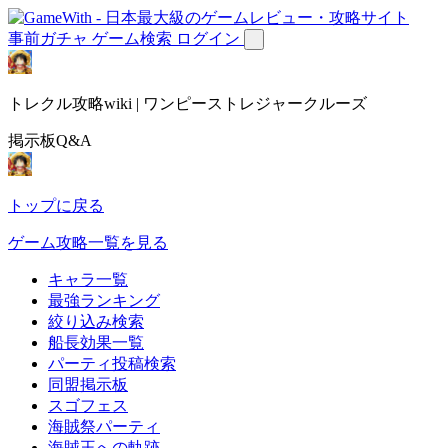
事前ガチャ
ゲーム検索
ログイン
トレクル攻略wiki | ワンピーストレジャークルーズ
掲示板Q&A
トップに戻る
ゲーム攻略一覧を見る
キャラ一覧
最強ランキング
絞り込み検索
船長効果一覧
パーティ投稿検索
同盟掲示板
スゴフェス
海賊祭パーティ
海賊王への軌跡