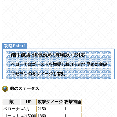
[苦手]変換は船長効果の有利扱いで対応
ペローナはゴーストを増援し続けるので早めに突破
マゼランの毒ダメージも有効
敵のステータス
敵
HP
攻撃ダメージ
攻撃間隔
ペローナ
43万
2150
1
ゴースト
4万5000
1860
1