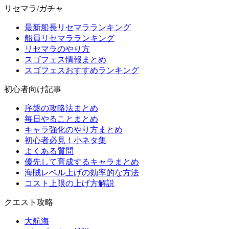
リセマラ/ガチャ
最新船長リセマラランキング
船員リセマラランキング
リセマラのやり方
スゴフェス情報まとめ
スゴフェスおすすめランキング
初心者向け記事
序盤の攻略法まとめ
毎日やることまとめ
キャラ強化のやり方まとめ
初心者必見！小ネタ集
よくある質問
優先して育成するキャラまとめ
海賊レベル上げの効率的な方法
コスト上限の上げ方解説
クエスト攻略
大航海