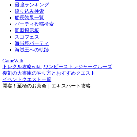
最強ランキング
絞り込み検索
船長効果一覧
パーティ投稿検索
同盟掲示板
スゴフェス
海賊祭パーティ
海賊王への軌跡
GameWith
トレクル攻略wiki | ワンピーストレジャークルーズ
復刻の大書庫のやり方とおすすめクエスト
イベントクエスト一覧
開宴！至極のお茶会｜エキスパート攻略