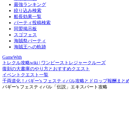
最強ランキング
絞り込み検索
船長効果一覧
パーティ投稿検索
同盟掲示板
スゴフェス
海賊祭パーティ
海賊王への軌跡
GameWith
トレクル攻略wiki | ワンピーストレジャークルーズ
復刻の大書庫のやり方とおすすめクエスト
イベントクエスト一覧
千両道化！バギー's フェスティバル攻略とドロップ報酬まと
バギー's フェスティバル「伝説」エキスパート攻略