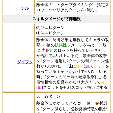
敵全体のhit・タップタイミング・指定ス
ジル
ロットhitバリアのターンを1減らす
スキルダメージが防御無視
⑵28→14ターン
⑴24→10ターン
敵全体に防御効果を無視してキャラの攻
撃×75倍の
技属性
ダメージを与え、一味
に
[力]
[技]
スロットを持っているキャラ
が合計で4人以上いる時、敵全体の攻撃
を2ターン遅延し2ターンの間チェイン係
ダイフク
数が+0.8され、一味に
[心]
[知]
スロットを
持っているキャラが合計で4人以上いる
時、2ターンの間一味の通常攻撃による
属性相性の影響をかなり大きくして
[心]
[知]
スロットを有利スロット扱いにする
36→29ターン
敵全体にかかっている
・
・
状態
を2ターン減らし、必殺発動時敵の数が