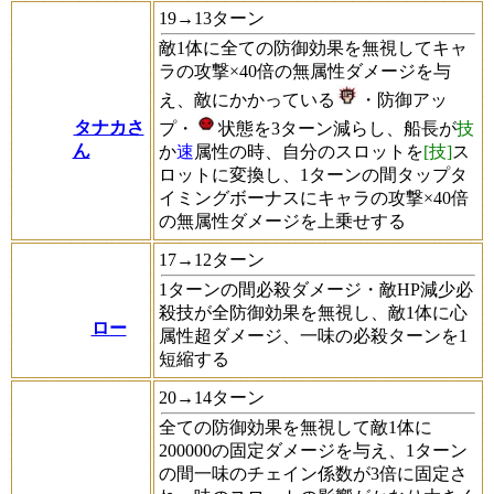
19→13ターン
敵1体に全ての防御効果を無視してキャ
ラの攻撃×40倍の無属性ダメージを与
え、敵にかかっている
・防御アッ
タナカさ
プ・
状態を3ターン減らし、船長が
技
ん
か
速
属性の時、自分のスロットを
[技]
ス
ロットに変換し、1ターンの間タップタ
イミングボーナスにキャラの攻撃×40倍
の無属性ダメージを上乗せする
17→12ターン
1ターンの間必殺ダメージ・敵HP減少必
殺技が全防御効果を無視し、敵1体に心
ロー
属性超ダメージ、一味の必殺ターンを1
短縮する
20→14ターン
全ての防御効果を無視して敵1体に
200000の固定ダメージを与え、1ターン
の間一味のチェイン係数が3倍に固定さ