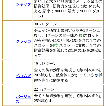
多いほど大きい無属性ダメージを全ての
ジャック
防御効果・防御力を無視して敵1体に与
える(最小で300000~最大で2000000ダメ
ージ)
30→15ターン
チェイン係数上限固定状態を5ターン回
復し、1ターンの間一味の
[技]
スロット
が有利扱いになり[お邪魔]を含む全ての
クラッカ
スロットを
[技]
スロットに変換、全ての
ー
防御効果を無視して敵1体のHPを20%減
らす
19→13ターン
全ての防御効果を無視して敵1体のHPを
20%減らし、敵全体にかかっている
状
ペコムズ
態を完全に解除する
22→?ターン
全ての防御効果を無視して敵1体のHPを
バージェ
25%減らす
ス