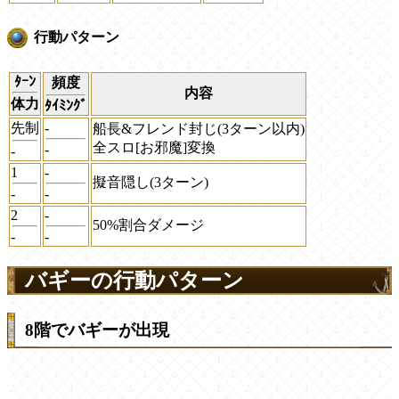
行動パターン
ﾀｰﾝ
頻度
内容
体力
ﾀｲﾐﾝｸﾞ
先制
-
船長&フレンド封じ(3ターン以内)
全スロ[お邪魔]変換
-
-
1
-
擬音隠し(3ターン)
-
-
2
-
50%割合ダメージ
-
-
バギーの行動パターン
8階でバギーが出現