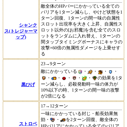
敵全体のHPバーにかかっている全ての
バリアを1ターン減らし、やけど状態を1
ターン回復、1ターンの間一味の自属性
スロット出現率を大きく上昇、自属性ス
シャンク
ロット以外の[お邪魔]を含む全てのスロ
ス(トレジャーマ
ットをランダムに入れ替え、1ターンの
ップ)
間タップタイミングボーナスにキャラの
攻撃×60倍の無属性ダメージを上乗せす
る
23→9ターン
敵にかかっている
・
・
・
・
・
・
・
・
・
の効果を1タ
ーン減らし、必殺発動時一味の体力が
黒ひげ
10%以下の時、1ターンの間一味の攻撃
が2倍になる
17→12ターン
一味にかかっている封じ・船長効果無
効・
・
を2ターン回復、敵全体の
ストロベ
HPバリアにかかっている全てのバリア