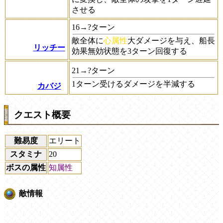
させる
16→?ターン
敵全体に
心属性
大ダメージを与え、船長
リッチー
効果無効状態を3ターン回復する
21→?ターン
1ターン受けるダメージを半減する
カバジ
クエスト概要
難易度
エリート
スタミナ
20
ボスの属性
知属性
敵情報