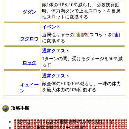
敵1体のHPを10％減らし、必殺技発動
時、体力満タンで上段スロットを自属
ダダン
性スロットに変換する
イベント
速属性キャラの
[連]
[肉]
スロットを
[速]
フクロウ
に変換する
通常クエスト
1ターンの間、受けるダメージを50％減
ロック
らす
通常クエスト
敵全体のHPを10%減らし、一味の体力
キュイー
を最大体力の10%回復する
ン
攻略手順
道中はカバジも含み通常攻撃のみで突破します。
ボス戦：通常攻撃で2ターン撃破します。