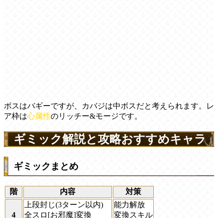
ボスはバギーですが、カバジは中ボスだと考えられます。レ
ア枠は
心属性
のリッチー&モージです。
ギミック解説と攻略おすすめキャラ
ギミックまとめ
階
内容
対策
上段封じ(3ターン以内)
能力解放
4
全スロ[お邪魔]変換
変換スキル