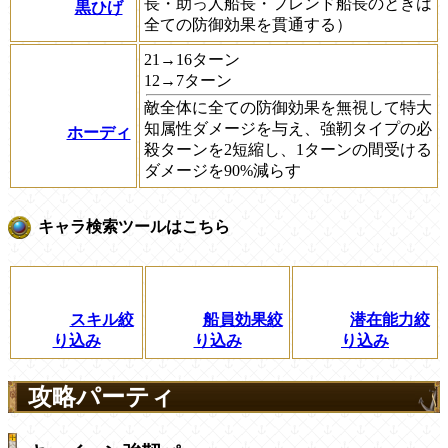
長・助っ人船長・フレンド船長のときは
黒ひげ
全ての防御効果を貫通する）
21→16ターン
12→7ターン
敵全体に全ての防御効果を無視して特大
知属性ダメージを与え、強靭タイプの必
ホーディ
殺ターンを2短縮し、1ターンの間受ける
ダメージを90%減らす
キャラ検索ツールはこちら
船員効果絞
潜在能力絞
スキル絞
り込み
り込み
り込み
攻略パーティ