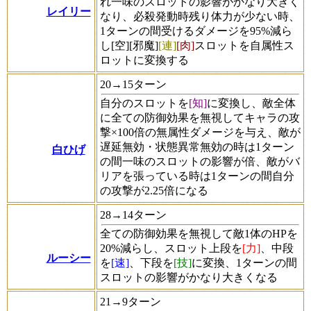
れ一味のスロットの影響がかなり大きく
レイリー
なり、必殺発動時残り体力が少ない時、
1ターンの間受けるダメージを95%減ら
し
[空]
[邪魔]
[連]
[肉]
スロットを自属性ス
ロットに変換する
20→15ターン
自分のスロットを
[知]
に変換し、敵全体
に全ての防御効果を無視してキャラの攻
撃×100倍の無属性ダメージを与え、敵が
遅延無効・状態異常無効の時は1ターン
白ひげ
の間一味のスロットの影響が倍、敵がバ
リアを張っている時は1ターンの間自分
の攻撃が2.25倍になる
28→14ターン
全ての防御効果を無視して敵1体のHPを
20%減らし、スロット上段を
[力]
、中段
ルーシー
を
[速]
、下段を
[技]
に変換、1ターンの間
スロットの影響がかなり大きくなる
21→9ターン