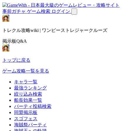
事前ガチャ
ゲーム検索
ログイン
トレクル攻略wiki | ワンピーストレジャークルーズ
掲示板Q&A
トップに戻る
ゲーム攻略一覧を見る
キャラ一覧
最強ランキング
絞り込み検索
船長効果一覧
パーティ投稿検索
同盟掲示板
スゴフェス
海賊祭パーティ
海賊王への軌跡