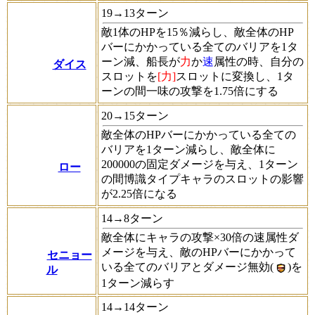
19→13ターン
敵1体のHPを15％減らし、敵全体のHP
バーにかかっている全てのバリアを1タ
ーン減、船長が
力
か
速
属性の時、自分の
ダイス
スロットを
[力]
スロットに変換し、1タ
ーンの間一味の攻撃を1.75倍にする
20→15ターン
敵全体のHPバーにかかっている全ての
バリアを1ターン減らし、敵全体に
200000の固定ダメージを与え、1ターン
ロー
の間博識タイプキャラのスロットの影響
が2.25倍になる
14→8ターン
敵全体にキャラの攻撃×30倍の速属性ダ
メージを与え、敵のHPバーにかかって
セニョー
いる全てのバリアとダメージ無効(
)を
ル
1ターン減らす
14→14ターン