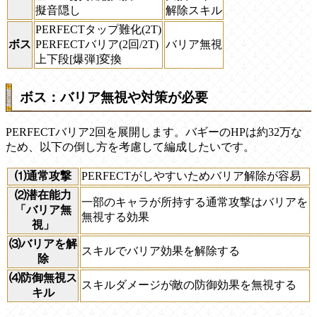
擬音隠し
解除スキル
PERFECTタップ難化(2T)
ボス
PERFECTバリア(2回/2T)
バリア無視
上下段[爆弾]変換
ボス：バリア無視や対策が必要
PERFECTバリア2回を展開します。バギーのHPは約32万な
ため、以下の倒し方を考慮して編成したいです。
⑴通常攻撃
PERFECTがしやすいためバリア解除が容易
⑵潜在能力
一部のキャラが所持する通常攻撃はバリアを
「バリア無
無視する効果
視」
⑶バリアを解
スキルでバリア効果を解除する
除
⑷防御無視ス
スキルダメージが敵の防御効果を無視する
キル