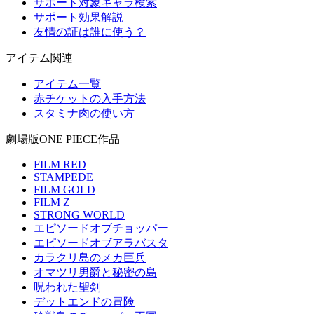
サポート対象キャラ検索
サポート効果解説
友情の証は誰に使う？
アイテム関連
アイテム一覧
赤チケットの入手方法
スタミナ肉の使い方
劇場版ONE PIECE作品
FILM RED
STAMPEDE
FILM GOLD
FILM Z
STRONG WORLD
エピソードオブチョッパー
エピソードオブアラバスタ
カラクリ島のメカ巨兵
オマツリ男爵と秘密の島
呪われた聖剣
デットエンドの冒険