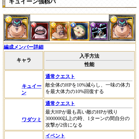
キュイーン強靱パ
編成メンバー詳細
入手方法
キャラ
性能
通常クエスト
敵全体のHPを10%減らし、一味の体力
キュイー
を最大体力の10%回復する
ン
通常クエスト
最大HPが最も高い敵のHPが残り
3000000以上の時、1ターンの間自分の
ワダツミ
攻撃が2倍になる
イベント