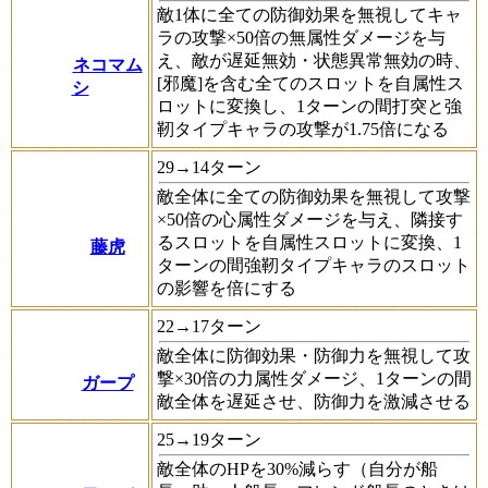
敵1体に全ての防御効果を無視してキャ
ラの攻撃×50倍の無属性ダメージを与
え、敵が遅延無効・状態異常無効の時、
ネコマム
[邪魔]
を含む全てのスロットを自属性ス
シ
ロットに変換し、1ターンの間打突と強
靭タイプキャラの攻撃が1.75倍になる
29→14ターン
敵全体に全ての防御効果を無視して攻撃
×50倍の心属性ダメージを与え、隣接す
るスロットを自属性スロットに変換、1
藤虎
ターンの間強靭タイプキャラのスロット
の影響を倍にする
22→17ターン
敵全体に防御効果・防御力を無視して攻
撃×30倍の力属性ダメージ、1ターンの間
ガープ
敵全体を遅延させ、防御力を激減させる
25→19ターン
敵全体のHPを30%減らす（自分が船