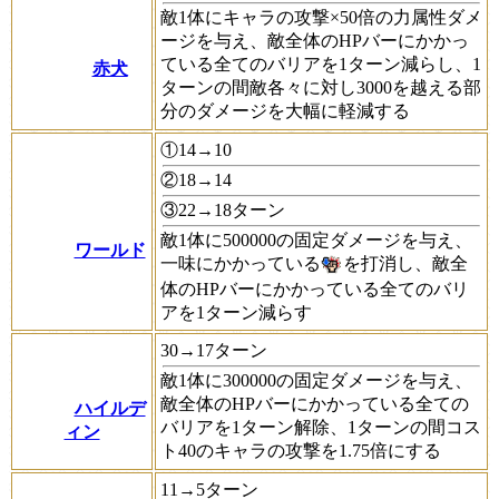
敵1体にキャラの攻撃×50倍の力属性ダメ
ージを与え、敵全体のHPバーにかかっ
ている全てのバリアを1ターン減らし、1
赤犬
ターンの間敵各々に対し3000を越える部
分のダメージを大幅に軽減する
①14→10
②18→14
③22→18ターン
敵1体に500000の固定ダメージを与え、
ワールド
一味にかかっている
を打消し、敵全
体のHPバーにかかっている全てのバリ
アを1ターン減らす
30→17ターン
敵1体に300000の固定ダメージを与え、
敵全体のHPバーにかかっている全ての
ハイルデ
バリアを1ターン解除、1ターンの間コス
ィン
ト40のキャラの攻撃を1.75倍にする
11→5ターン