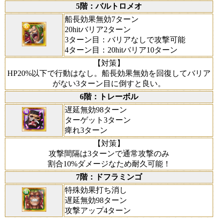
5階：バルトロメオ
船長効果無効7ターン
20hitバリア2ターン
3ターン目：バリアなしで攻撃可能
4ターン目：20hitバリア10ターン
【対策】
HP20%以下で行動はなし。船長効果無効を回復してバリア
がない3ターン目に倒すと良い。
6階：トレーボル
遅延無効98ターン
ターゲット3ターン
痺れ3ターン
【対策】
攻撃間隔は3ターンで通常攻撃のみ
割合10%ダメージなため耐久可能！
7階：ドフラミンゴ
特殊効果打ち消し
遅延無効98ターン
攻撃アップ4ターン