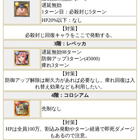
遅延無効
1ターン目：必殺封じ5ターン
HP20%以下：なし
【対策】
必殺封じ回復キャラをここで発動する。
3階：レベッカ
遅延無効98ターン
防御アップ3ターン(45000)
痺れ3ターン
【対策】
防御アップ解除は耐久力があれば必要なし。痺れ回復は入
れ替え効果なども利用したい。
4階：コロシアム
先制なし
【対策】
HPは全員100万。割込み発動やターン経過で即死ダメージ
もあるので注意。