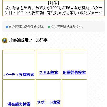
【対策】
取り巻きも出現。防御力が1000万/HP6→毒が有効。3ター
ン目：ドフィの攻撃前に有利効果打ち消し+即死ダメージ
青の情報は
条件付き行動
、
緑は
特殊割り込み
です。
攻略編成用ツール記事
スキル検索
船長効果検索
パーティ投稿検索
サポート検索
潜在能力検索