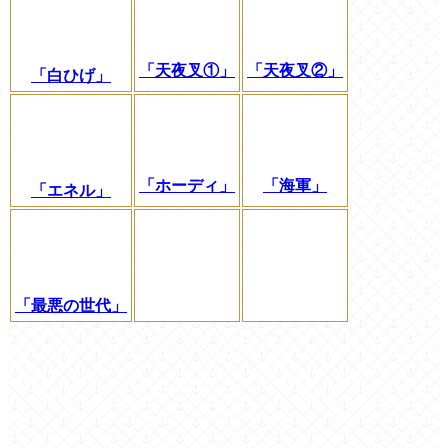
「天夜叉①」
「天夜叉②」
「白ひげ」
「ホーディ」
「海軍」
「エネル」
「最悪の世代」