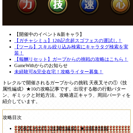
【開催中のイベント&新キャラ】
【ガチャシミュ】12th記念超スゴフェスの運試し！
【ツール】スキル絞り込み検索にキャラタグ検索を実
装！
【報酬リセット】ガープからの挑戦の攻略はこちら！
GameWithからのお知らせ
未経験可&完全在宅！攻略ライター募集！
トレクルで開催されるガープからの挑戦 天夜叉その①《技
属性編成》★10の攻略記事です。出現する敵の行動パター
ン、ギミックと対処方法、攻略適正キャラ、周回パーティを
紹介しています。
攻略目次
天夜叉その①《技属性編成》★10基本情報