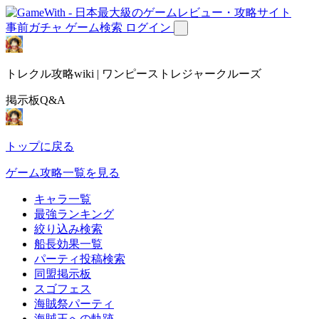
事前ガチャ
ゲーム検索
ログイン
トレクル攻略wiki | ワンピーストレジャークルーズ
掲示板Q&A
トップに戻る
ゲーム攻略一覧を見る
キャラ一覧
最強ランキング
絞り込み検索
船長効果一覧
パーティ投稿検索
同盟掲示板
スゴフェス
海賊祭パーティ
海賊王への軌跡