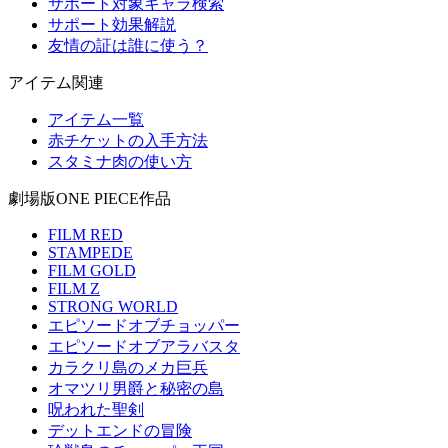
サポート対象キャラ検索
サポート効果解説
友情の証は誰に使う？
アイテム関連
アイテム一覧
赤チケットの入手方法
スタミナ肉の使い方
劇場版ONE PIECE作品
FILM RED
STAMPEDE
FILM GOLD
FILM Z
STRONG WORLD
エピソードオブチョッパー
エピソードオブアラバスタ
カラクリ島のメカ巨兵
オマツリ男爵と秘密の島
呪われた聖剣
デットエンドの冒険