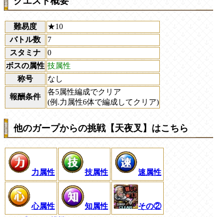
クエスト概要
難易度
★10
バトル数
7
スタミナ
0
ボスの属性
技属性
称号
なし
各5属性編成でクリア
報酬条件
(例.力属性6体で編成してクリア)
他のガープからの挑戦【天夜叉】はこちら
力属性
技属性
速属性
心属性
知属性
その②