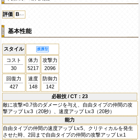
評価
B
基本性能
スタイル
援護型
コスト
体力
攻撃力
30
5217
2096
回復力
速度
防御力
427
148
142
必殺技 / CT：23
敵に攻撃×0.7倍のダメージを与え、自由タイプの仲間の攻
撃アップ Lv.3（20秒）、速度アップ Lv.3（20秒）
能力
自由タイプの仲間の速度アップ Lv.5、クリティカルを発生
させた時、2回まで自由タイプの仲間の攻撃アップ Lv.1