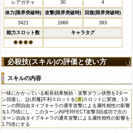
PEFECTならば70%の確率でダメー
レアガチャ
30
4
性の影響を1.75倍にする
必殺技
全てのスロットを自属
体力50%以下の時、PERFECTならば
換し、一味の必殺ター
上限突破
体力(限界突破時)
攻撃(限界突破時)
回復(限界突破時)
利効果を1ターン延長
船員効果無効を5ターン回復する
3421
1660
393
2ターンの間敵全体の
能力スロット数
キャラタグ
アクション
を30%下げ、自由タイ
げる
必殺技(スキル)の評価と使い方
スキルの内容
一味にかかっている船長効果無効・攻撃ダウン状態を3ター
ン回復し、[お邪魔]不利スロットを
[連]
スロットに変換、1タ
ーンの間自由タイプキャラの通常攻撃による属性相性の影響
を1.75倍にし、このターン内PERFECT攻撃3回成功で次の
ターン自由タイプキャラの通常攻撃による属性相性の影響を
1.75倍にする