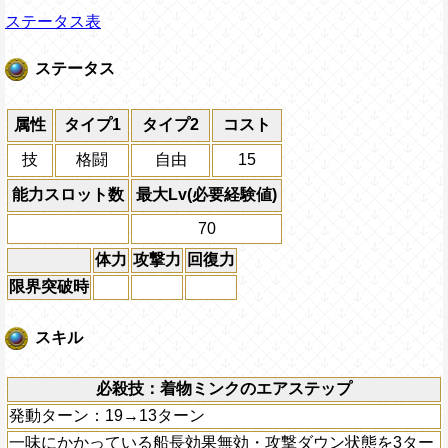
ステータス表
ステータス
属性
タイプ1
タイプ2
コスト
技
格闘
自由
15
能力スロット数
最大Lv(必要経験値)
70
体力
攻撃力
回復力
限界突破時
スキル
必殺技：着物ミンクのエアステップ
発動ターン：19→13ターン
一味にかかっている船長効果無効・攻撃ダウン状態を3ター