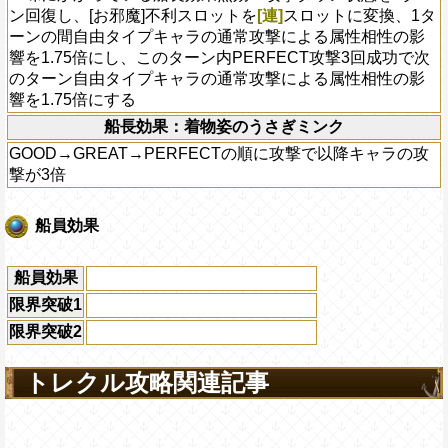
ン回復し、[お邪魔]不利スロットを
[連]
スロットに変換、1タ
ーンの間自由タイプキャラの通常攻撃による属性相性の影
響を1.75倍にし、このターン内PERFECT攻撃3回成功で次
のターン自由タイプキャラの通常攻撃による属性相性の影
響を1.75倍にする
船長効果：着物姿のうさぎミンク
GOOD→GREAT→PERFECTの順に攻撃で以降キャラの攻
撃が3倍
船員効果
船員効果
限界突破1
限界突破2
トレクル攻略関連記事