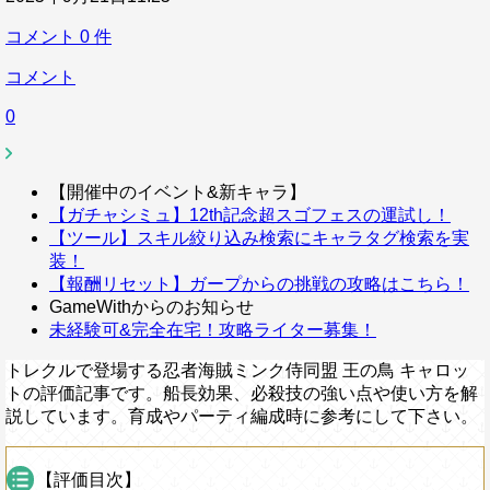
コメント
0
件
コメント
0
【開催中のイベント&新キャラ】
【ガチャシミュ】12th記念超スゴフェスの運試し！
【ツール】スキル絞り込み検索にキャラタグ検索を実
装！
【報酬リセット】ガープからの挑戦の攻略はこちら！
GameWithからのお知らせ
未経験可&完全在宅！攻略ライター募集！
トレクルで登場する忍者海賊ミンク侍同盟 王の鳥 キャロッ
トの評価記事です。船長効果、必殺技の強い点や使い方を解
説しています。育成やパーティ編成時に参考にして下さい。
【評価目次】