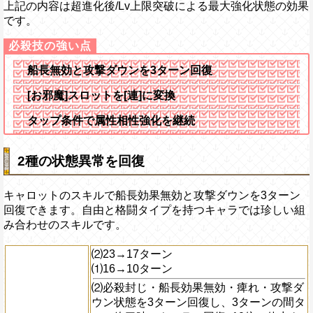
上記の内容は超進化後/Lv上限突破による最大強化状態の効果
です。
船長無効と攻撃ダウンを3ターン回復
[お邪魔]スロットを[連]に変換
タップ条件で属性相性強化を継続
2種の状態異常を回復
キャロットのスキルで船長効果無効と攻撃ダウンを3ターン
回復できます。自由と格闘タイプを持つキャラでは珍しい組
み合わせのスキルです。
⑵23→17ターン
⑴16→10ターン
⑵必殺封じ・船長効果無効・痺れ・攻撃ダ
ウン状態を3ターン回復し、3ターンの間タ