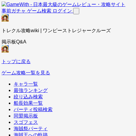
事前ガチャ
ゲーム検索
ログイン
トレクル攻略wiki | ワンピーストレジャークルーズ
掲示板Q&A
トップに戻る
ゲーム攻略一覧を見る
キャラ一覧
最強ランキング
絞り込み検索
船長効果一覧
パーティ投稿検索
同盟掲示板
スゴフェス
海賊祭パーティ
海賊王への軌跡