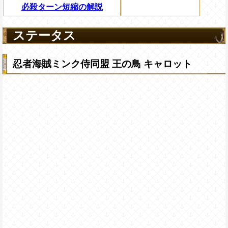
必殺ターン短縮の解説
ステータス
忍者海賊ミンク侍同盟 王の鳥 キャロット