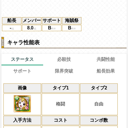
船長
メンバー
サポート
海賊祭
-
8.0
B
B
キャラ性能表
ステータス
必殺技
共闘性能
サポート
限界突破
船長効果
能
通常
19→13ターン
共闘性能
通常時
効果
限界突破
画像
タイプ1
タイプ2
習得する効果
力
速属性
GOOD→GREAT→PERFECTの順に攻
から受けるダメージを5%減らし、
冒険開始時の必殺ター
通常時
力の9%をサポート対象キャラの基礎攻撃
撃が3.25倍
自由タイプキャラは
属性
キャラの攻撃を6倍
[連]
スロットも有
一味にかかっている船長効果無効・攻撃ダ
船長効果
格闘
自由
になる
にし、他の属性キャラの
ーン回復し、[お邪魔]不利スロットを
Lv上限突破
対象
[連]
倍、体力を1.25倍にす
1ターンの間自由タイプキャラの通常攻撃
冒険開始時全スロットを
[連]
スロット
錦えもん ナミ サンジ チョッパー ブルッ
入手方法
の影響を1.75倍にし、このターン内PERF
重複時は配置により1つ効果適用)
コスト
ターン数：12
コンボ数
功で次のターン自由タイプキャラの通常
全プレイヤーの一味の[