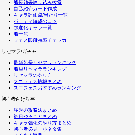
船長効果絞り込み検索
自己紹介カード作成
キャラ評価点/当たり一覧
パーティ編成のコツ
超進化キャラ一覧
船一覧
フェス限所持率チェッカー
リセマラ/ガチャ
最新船長リセマラランキング
船員リセマラランキング
リセマラのやり方
スゴフェス情報まとめ
スゴフェスおすすめランキング
初心者向け記事
序盤の攻略法まとめ
毎日やることまとめ
キャラ強化のやり方まとめ
初心者必見！小ネタ集