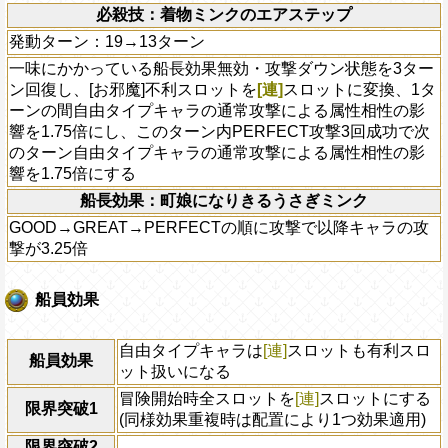
必殺技：着物ミンクのエアステップ
発動ターン：19→13ターン
一味にかかっている船長効果無効・攻撃ダウン状態を3ター
ン回復し、[お邪魔]不利スロットを
[連]
スロットに変換、1タ
ーンの間自由タイプキャラの通常攻撃による属性相性の影
響を1.75倍にし、このターン内PERFECT攻撃3回成功で次
のターン自由タイプキャラの通常攻撃による属性相性の影
響を1.75倍にする
船長効果：町娘になりきるうさぎミンク
GOOD→GREAT→PERFECTの順に攻撃で以降キャラの攻
撃が3.25倍
船員効果
自由タイプキャラは
[連]
スロットも有利スロ
船員効果
ット扱いになる
冒険開始時全スロットを
[連]
スロットにする
限界突破1
(同様効果重複時は配置により1つ効果適用)
限界突破2