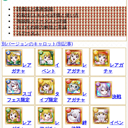
評価点と基本性能
必殺技(スキル)の評価と使い方
海賊祭ステータスと評価
おすすめ能力解放と育成
ステータス
別バージョンのキャロット(別記事)
レア
イ
レ
レアガ
ガチャ
ベント
アガチャ
チャ
スゴ
タ
レ
決戦
フェス限定
イプ限定
アガチャ
レア
レ
絆
イベン