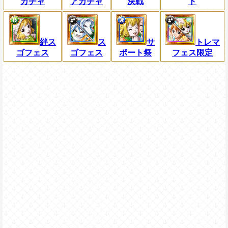
ガチャ
アガチャ
決戦
ト
絆ス
ス
サ
トレマ
ゴフェス
ゴフェス
ポート祭
フェス限定