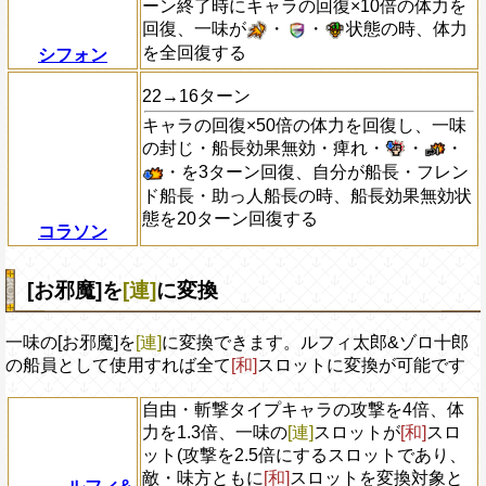
ーン終了時にキャラの回復×10倍の体力を
回復、一味が
・
・
状態の時、体力
を全回復する
シフォン
22→16ターン
キャラの回復×50倍の体力を回復し、一味
の封じ・船長効果無効・痺れ・
・
・
・を3ターン回復、自分が船長・フレン
ド船長・助っ人船長の時、船長効果無効状
態を20ターン回復する
コラソン
[お邪魔]を
[連]
に変換
一味の[お邪魔]を
[連]
に変換できます。ルフィ太郎&ゾロ十郎
の船員として使用すれば全て
[和]
スロットに変換が可能です
自由・斬撃タイプキャラの攻撃を4倍、体
力を1.3倍、一味の
[連]
スロットが
[和]
スロ
ット(攻撃を2.5倍にするスロットであり、
敵・味方ともに
[和]
スロットを変換対象と