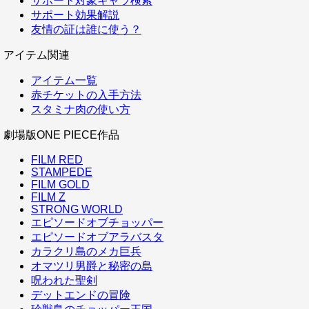
サポート対象キャラ検索
サポート効果解説
友情の証は誰に使う？
アイテム関連
アイテム一覧
赤チケットの入手方法
スタミナ肉の使い方
劇場版ONE PIECE作品
FILM RED
STAMPEDE
FILM GOLD
FILM Z
STRONG WORLD
エピソードオブチョッパー
エピソードオブアラバスタ
カラクリ島のメカ巨兵
オマツリ男爵と秘密の島
呪われた聖剣
デットエンドの冒険