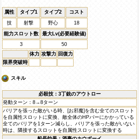
属性
タイプ1
タイプ2
コスト
技
射撃
野心
18
能力スロット数
最大Lv(必要経験値)
3
50
体力
攻撃力
回復力
限界突破時
スキル
必殺技：3丁銃のアウトロー
発動ターン：8→8ターン
バリアを張った敵がいる時、[お邪魔]を含む全てのスロット
を自属性スロットに変換、敵全体のHPバーにかかっている
全てのバリアを1ターン減らし、バリアを張った敵がいない
時は、隣接するスロットを自属性スロットに変換する
船長効果：酒豪のカウボーイ