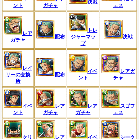
決戦
ント
ガチャ
ェス
トレ
レア
配布
ジャーマッ
決戦
ガチャ
プ
レイ
イベ
レアガ
リーの交換
配布
ント
チャ
所
イベ
レア
レア
スゴフ
ント
ガチャ
ガチャ
ェス
クリ
レア
イベ
シーク