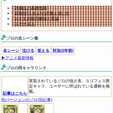
評価点と基本性能
必殺技(スキル)の評価と使い方
おすすめ能力解放と育成
ステータス
ゾロの名シーン集
名シーン
泣ける
笑える
対決(2年前)
▶アニメ最新情報
ゾロの同キャラリンク
実装されているゾロの強さ表、スゴフェス限
定キャラ、ユーザーに呼ばれている通称を掲
載。
記事はこちら
別バージョンのゾロ(別記事)