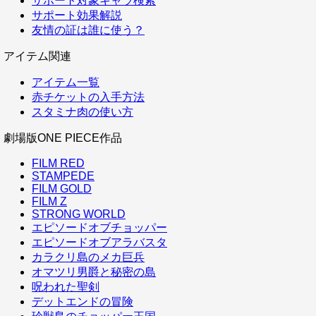
サポート対象キャラ検索
サポート効果解説
友情の証は誰に使う？
アイテム関連
アイテム一覧
赤チケットの入手方法
スタミナ肉の使い方
劇場版ONE PIECE作品
FILM RED
STAMPEDE
FILM GOLD
FILM Z
STRONG WORLD
エピソードオブチョッパー
エピソードオブアラバスタ
カラクリ島のメカ巨兵
オマツリ男爵と秘密の島
呪われた聖剣
デットエンドの冒険