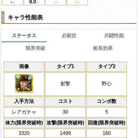
-
8.0
キャラ性能表
ステータス
必殺技
共闘性能
限界突破
船長効果
能力
通常
8→8ターン
習得する効果
共闘性能
通常時
限界突破
画像
タイプ1
タイプ2
射撃と野心タイプキャラの攻撃をスロット一
冒険開始時の必殺ター
通常時
射撃と野心タイプの基礎ステが+50
通常2.25倍にする
属性
キャラの攻撃を6倍
バリアを張った敵がいる時、[お邪魔]を含
船長効果
射撃
野心
一味の必殺封じ状態を1ターン回復
にし、他の属性キャラの
トを自属性スロットに変換、敵全体のHP
Lv上限突破
倍、体力を1.25倍にす
いる全てのバリアを1ターン減らし、バリ
PEFECTならば80%の確率でダメー
入手方法
いない時は、隣接するスロットを自属性
コスト
ターン数：8
コンボ数
る
スロット封じを10ターン回復する
敵1体のHPを25%減
レアガチャ
30
5
体力の上限を無視して
上限突破
×30倍の全プレイヤ
体力(限界突破時)
攻撃(限界突破時)
回復(限界突破時)
必殺技
(最大体力の2倍上限
3320
1499
160
えている時、体力満タ