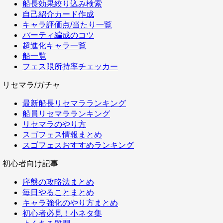
船長効果絞り込み検索
自己紹介カード作成
キャラ評価点/当たり一覧
パーティ編成のコツ
超進化キャラ一覧
船一覧
フェス限所持率チェッカー
リセマラ/ガチャ
最新船長リセマラランキング
船員リセマラランキング
リセマラのやり方
スゴフェス情報まとめ
スゴフェスおすすめランキング
初心者向け記事
序盤の攻略法まとめ
毎日やることまとめ
キャラ強化のやり方まとめ
初心者必見！小ネタ集