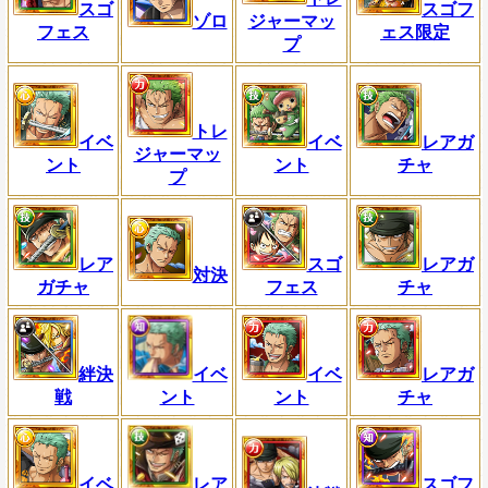
スゴ
スゴフ
ゾロ
ジャーマッ
フェス
ェス限定
プ
トレ
イベ
イベ
レアガ
ジャーマッ
ント
ント
チャ
プ
レア
スゴ
レアガ
対決
ガチャ
フェス
チャ
絆決
イベ
イベ
レアガ
戦
ント
ント
チャ
イベ
レア
スゴフ