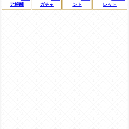
ア報酬
ガチャ
ント
レット