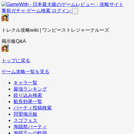
事前ガチャ
ゲーム検索
ログイン
トレクル攻略wiki | ワンピーストレジャークルーズ
掲示板Q&A
トップに戻る
ゲーム攻略一覧を見る
キャラ一覧
最強ランキング
絞り込み検索
船長効果一覧
パーティ投稿検索
同盟掲示板
スゴフェス
海賊祭パーティ
海賊王への軌跡