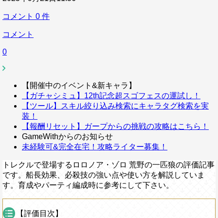
コメント
0
件
コメント
0
【開催中のイベント&新キャラ】
【ガチャシミュ】12th記念超スゴフェスの運試し！
【ツール】スキル絞り込み検索にキャラタグ検索を実
装！
【報酬リセット】ガープからの挑戦の攻略はこちら！
GameWithからのお知らせ
未経験可&完全在宅！攻略ライター募集！
トレクルで登場するロロノア・ゾロ 荒野の一匹狼の評価記事
です。船長効果、必殺技の強い点や使い方を解説していま
す。育成やパーティ編成時に参考にして下さい。
【評価目次】