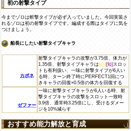
初の射撃タイプ
今までゾロは斬撃タイプが必ず入っていました。今回実装さ
れるゾロは初の射撃タイプです。編成する際はタイプに気を
つけましょう。
船長にしたい射撃タイプキャラ
射撃タイプキャラの攻撃が3.75倍、体力が
1.35倍、射撃タイプキャラは
[心]
[知]
スロッ
トも有利扱い、一味に射撃タイプが6人い
カポネ
る時、ターン終了時にPERFECT1回につ
きキャラの回復×0.5倍の体力を回復する
一味に射撃タイプキャラが6人いる時、射
撃タイプキャラの攻撃をスロット一致時
3.9倍、通常時3.25倍にし、受けるダメー
ゼファー
ジを10%減らす
おすすめ能力解放と育成