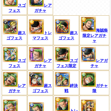
スゴ
レア
フェス
ガチャ
海賊祭
超ス
トレ
超ス
限定レアガチ
ゴフェス
マフェス
ゴフェス
ャ
スゴ
レア
スゴ
レアガ
フェス
ガチャ
フェス限定
チャ
レア
超ス
絆決
ガチャ
ガチャ
ゴフェス
戦
限
トレ