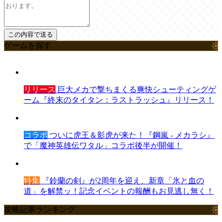
ゲームを探す
リリース
巨大メカで撃ちまくる爽快シューティングゲ
ーム『終末のタイタン：ラストラッシュ』リリース！
コラボ
ついに虎王＆影虎が来た！『鋼嵐 - メカラシ』
で「魔神英雄伝ワタル」コラボ後半が開催！
特集
『鈴蘭の剣』が2周年を迎え、新章「氷と血の
道」を解禁ッ！記念イベントの報酬もお見逃し無く！
攻略記事ランキング