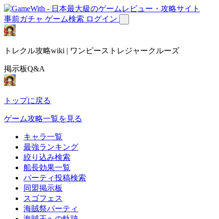
事前ガチャ
ゲーム検索
ログイン
トレクル攻略wiki | ワンピーストレジャークルーズ
掲示板Q&A
トップに戻る
ゲーム攻略一覧を見る
キャラ一覧
最強ランキング
絞り込み検索
船長効果一覧
パーティ投稿検索
同盟掲示板
スゴフェス
海賊祭パーティ
海賊王への軌跡