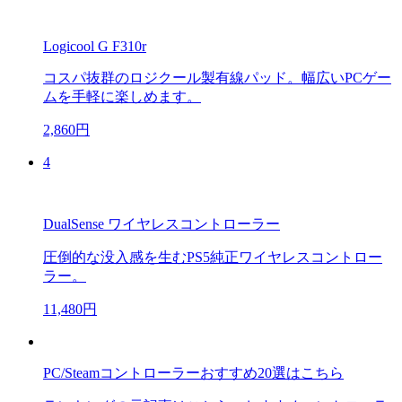
Logicool G F310r
コスパ抜群のロジクール製有線パッド。幅広いPCゲー
ムを手軽に楽しめます。
2,860円
4
DualSense ワイヤレスコントローラー
圧倒的な没入感を生むPS5純正ワイヤレスコントロー
ラー。
11,480円
PC/Steamコントローラーおすすめ20選はこちら