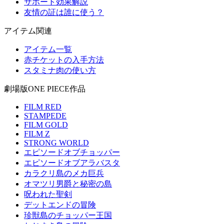
サポート効果解説
友情の証は誰に使う？
アイテム関連
アイテム一覧
赤チケットの入手方法
スタミナ肉の使い方
劇場版ONE PIECE作品
FILM RED
STAMPEDE
FILM GOLD
FILM Z
STRONG WORLD
エピソードオブチョッパー
エピソードオブアラバスタ
カラクリ島のメカ巨兵
オマツリ男爵と秘密の島
呪われた聖剣
デットエンドの冒険
珍獣島のチョッパー王国