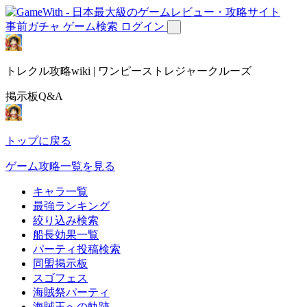
事前ガチャ
ゲーム検索
ログイン
トレクル攻略wiki | ワンピーストレジャークルーズ
掲示板Q&A
トップに戻る
ゲーム攻略一覧を見る
キャラ一覧
最強ランキング
絞り込み検索
船長効果一覧
パーティ投稿検索
同盟掲示板
スゴフェス
海賊祭パーティ
海賊王への軌跡