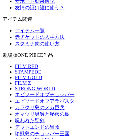
サポート効果解説
友情の証は誰に使う？
アイテム関連
アイテム一覧
赤チケットの入手方法
スタミナ肉の使い方
劇場版ONE PIECE作品
FILM RED
STAMPEDE
FILM GOLD
FILM Z
STRONG WORLD
エピソードオブチョッパー
エピソードオブアラバスタ
カラクリ島のメカ巨兵
オマツリ男爵と秘密の島
呪われた聖剣
デットエンドの冒険
珍獣島のチョッパー王国