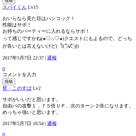
投稿
スパイくん
Lv15
おいらなら見た目はハンコック！
性能はサボ！
お持ちのパーティーに入れるならサボ！
って感じですかね(๑♡⌓♡๑)クエストにもよるので、どっち
が良いとは言えないけど(ી(΄◞ิ౪◟ิ‵)ʃ)
2017年5月7日 22:37 |
通報
0
コメントを入力
投稿
哲・このすば
Lv2
サボがいいだと思います。
自由パの攻撃１．７５倍ＵＰ、次のターン２倍になります。
めっちゃ強いと思います。
2017年5月7日 16:54 |
通報
0