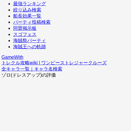
最強ランキング
絞り込み検索
船長効果一覧
パーティ投稿検索
同盟掲示板
スゴフェス
海賊祭パーティ
海賊王への軌跡
GameWith
トレクル攻略wiki | ワンピーストレジャークルーズ
全キャラ一覧｜キャラ名検索
ゾロ(ドレスアップ)の評価