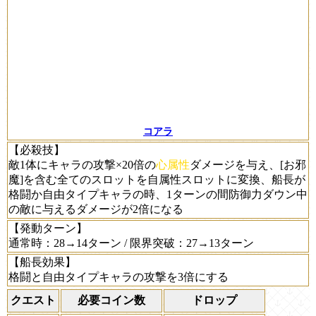
コアラ
【必殺技】
敵1体にキャラの攻撃×20倍の
心属性
ダメージを与え、[お邪
魔]を含む全てのスロットを自属性スロットに変換、船長が
格闘か自由タイプキャラの時、1ターンの間防御力ダウン中
の敵に与えるダメージが2倍になる
【発動ターン】
通常時：28→14ターン / 限界突破：27→13ターン
【船長効果】
格闘と自由タイプキャラの攻撃を3倍にする
クエスト
必要コイン数
ドロップ