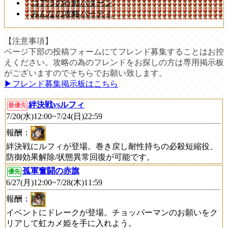
コアラの行動パターン
みんなの攻略パーティ
【注意事項】
ページ下部の投稿フォームにてフレンド募集することはお控
えください。攻略の為のフレンドをお探しの方は専用掲示板
がございますのでそちらでお願い致します。
▶︎フレンド募集掲示板はこちら
絆決戦vsルフィ
最優先
7/20(水)12:00~7/24(日)22:59
報酬：
絆決戦にルフィが登場。巻き戻し耐性持ちの必殺短縮役、
防御効果解除/状態異常回復が可能です。
孤軍奮闘の赤旗
優先
6/27(月)12:00~7/28(木)11:59
報酬：
イベントにドレークが登場。チョッパーマンのお願いをク
リアして虹カメ姫を手に入れよう。