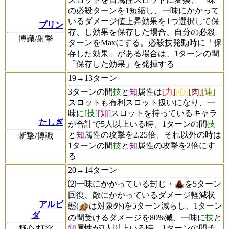
の必殺ターンを1短縮し、一味にかかって
いるダメージ値上昇効果を1つ選択して保
プリン
存、し効果を保存した場合、自分の必殺
博識/射撃
ターンをMaxにする。必殺技発動時に「保
存した効果」がある場合は、1ターンの間
「保存した効果」を発揮する
19→13ターン
3ターンの間
技
と
知
属性は
[力]
[心]
[肉]
[連]
スロットも有利スロット扱いになり、一
味に
[技]
[知]
スロットを持っているキャラ
たしぎ
が合計で5人以上いる時、1ターンの間
技
と
知
属性の攻撃を2.25倍、それ以外の時は
斬撃/博識
1ターンの間
技
と
知
属性の攻撃を2倍にす
る
20→14ターン
⑵一味にかかっている封じ・
を5ターン
回復、敵にかかっているダメージ軽減状
アルビ
態(
は対象外)を5ターン減らし、1ターン
ダ
の間受けるダメージを80%減、一味に
技
と
知
属性が3人以上いる時、1ターンの間チ
野心/打突