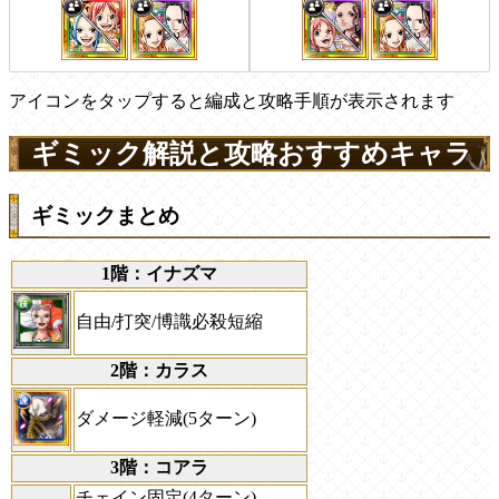
アイコンをタップすると編成と攻略手順が表示されます
ギミック解説と攻略おすすめキャラ
ギミックまとめ
1階：イナズマ
自由/打突/博識必殺短縮
2階：カラス
ダメージ軽減(5ターン)
3階：コアラ
チェイン固定(4ターン)