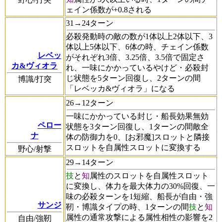
ェイン係数が+0.8される
31→24ターン
必殺発動時の敵の数が1体以上2体以下、3
体以上5体以下、6体の時、チェイン係数
レベッ
がそれぞれ3倍、3.25倍、3.5倍で固定さ
カ&ヴィオラ
れ、一味にかかっているやけど・必殺封
じ状態を5ターン回復し、2ターンの間
博識/打突
「レベッカ&ヴィオラ」になる
26→12ターン
一味にかかっている封じ・船長効果無効
ペロー
状態を3ターン回復し、1ターンの間敵全
ナ
体の防御力を0、[お邪魔]スロットと隣接
スロットを自属性スロットに変換する
野心/射撃
29→14ターン
技
と
知
属性のスロットを自属性スロット
に変換し、体力を最大体力の30%回復、一
味の必殺ターンを1短縮、船長が自由・強
サンジ
靭・博識タイプの時、1ターンの間
技
と
知
属性の通常攻撃による属性相性の影響を2
自由/強靭