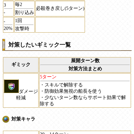
毎2
3
必殺巻き戻し(5ターン)
-
割り込み
1回
-
20%
攻撃時
対策したいギミック一覧
展開ターン数
ギミック
対策方法まとめ
5ターン
・スキルで解除する
・防御効果無視の船長を使う
ダメージ
・少ないターン数ならサポート効果で解
軽減
除する
対策キャラ