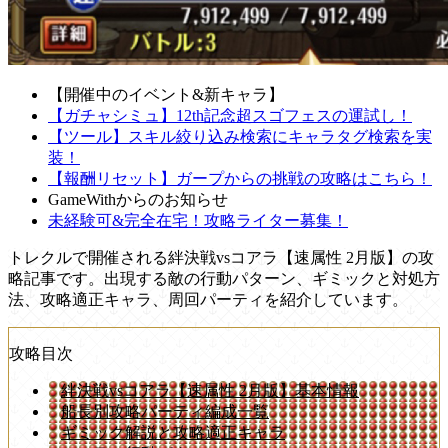
【開催中のイベント&新キャラ】
【ガチャシミュ】12th記念超スゴフェスの運試し！
【ツール】スキル絞り込み検索にキャラタグ検索を実
装！
【報酬リセット】ガープからの挑戦の攻略はこちら！
GameWithからのお知らせ
未経験可&完全在宅！攻略ライター募集！
トレクルで開催される絆決戦vsコアラ【速属性 2月版】の攻
略記事です。出現する敵の行動パターン、ギミックと対処方
法、攻略適正キャラ、周回パーティを紹介しています。
攻略目次
絆決戦vsコアラ【速属性 2月版】基本情報
船長別攻略パーティ編成一覧
ギミック解説と攻略適正キャラ