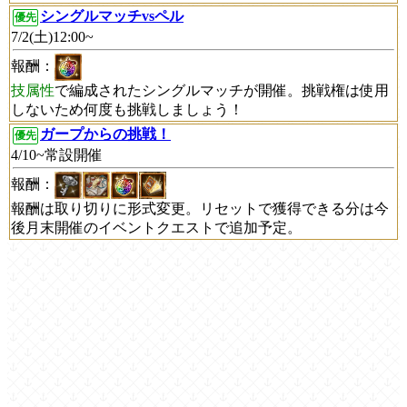
シングルマッチvsペル
優先
7/2(土)12:00~
報酬：
技属性
で編成されたシングルマッチが開催。挑戦権は使用
しないため何度も挑戦しましょう！
ガープからの挑戦！
優先
4/10~常設開催
報酬：
報酬は取り切りに形式変更。リセットで獲得できる分は今
後月末開催のイベントクエストで追加予定。