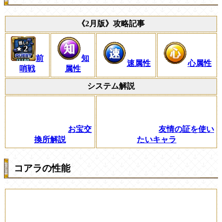
《2月版》攻略記事
前
知
速属性
心属性
哨戦
属性
システム解説
お宝交
友情の証を使い
換所解説
たいキャラ
コアラの性能