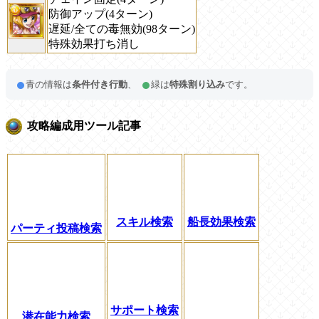
防御アップ(4ターン)
遅延/全ての毒無効(98ターン)
特殊効果打ち消し
青の情報は
条件付き行動
、
緑は
特殊割り込み
です。
攻略編成用ツール記事
スキル検索
船長効果検索
パーティ投稿検索
サポート検索
潜在能力検索