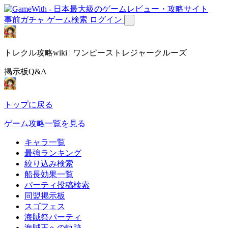
事前ガチャ
ゲーム検索
ログイン
トレクル攻略wiki | ワンピーストレジャークルーズ
掲示板Q&A
トップに戻る
ゲーム攻略一覧を見る
キャラ一覧
最強ランキング
絞り込み検索
船長効果一覧
パーティ投稿検索
同盟掲示板
スゴフェス
海賊祭パーティ
海賊王への軌跡