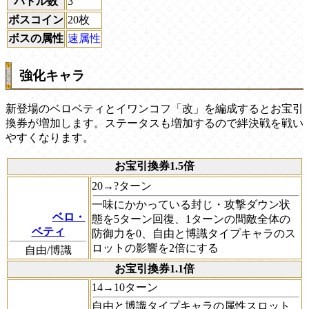
バトル数
3
ボスコイン
20枚
ボスの属性
速属性
強化キャラ
新登場のベロベティとイワンコフ「改」を編成するとお宝引
換券が増加します。ステータスも増加するので絆決戦を戦い
やすくなります。
お宝引換券1.5倍
20→?ターン
一味にかかっている封じ・攻撃ダウン状
ベロ・
態を5ターン回復、1ターンの間敵全体の
ベティ
防御力を0、自由と博識タイプキャラのス
ロットの影響を2倍にする
自由/博識
お宝引換券1.1倍
14→10ターン
自由と博識タイプキャラの属性スロット