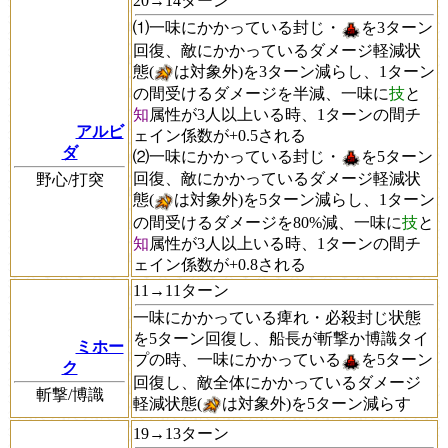
20→14ターン
⑴一味にかかっている封じ・
を3ターン
回復、敵にかかっているダメージ軽減状
態(
は対象外)を3ターン減らし、1ターン
の間受けるダメージを半減、一味に
技
と
知
属性が3人以上いる時、1ターンの間チ
アルビ
ェイン係数が+0.5される
ダ
⑵一味にかかっている封じ・
を5ターン
回復、敵にかかっているダメージ軽減状
野心/打突
態(
は対象外)を5ターン減らし、1ターン
の間受けるダメージを80%減、一味に
技
と
知
属性が3人以上いる時、1ターンの間チ
ェイン係数が+0.8される
11→11ターン
一味にかかっている痺れ・必殺封じ状態
を5ターン回復し、船長が斬撃か博識タイ
ミホー
プの時、一味にかかっている
を5ターン
ク
回復し、敵全体にかかっているダメージ
斬撃/博識
軽減状態(
は対象外)を5ターン減らす
19→13ターン