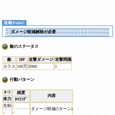
ダメージ軽減解除が必要
敵のステータス
敵
HP
攻撃ダメージ
攻撃間隔
カラス
100万
6900
1
行動パターン
ﾀｰﾝ
頻度
内容
体力
ﾀｲﾐﾝｸﾞ
先制
-
ダメージ軽減(5ターン)
-
-