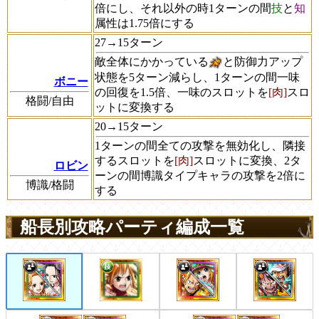
倍にし、それ以外の時1ターンの間
技
と
知
属性は1.75倍にする
27→15ターン
敵全体にかかっている
と防御力アップ
状態を5ターン減らし、1ターンの間一味
ボニー
の回復を1.5倍、一味のスロットを
[肉]
スロ
格闘/自由
ットに変換する
20→15ターン
1ターンの間全ての攻撃を無効化し、隣接
するスロットを
[肉]
スロットに変換、2タ
ロビン
ーンの間博識タイプキャラの攻撃を2倍に
博識/格闘
する
船長別攻略パーティ編成一覧