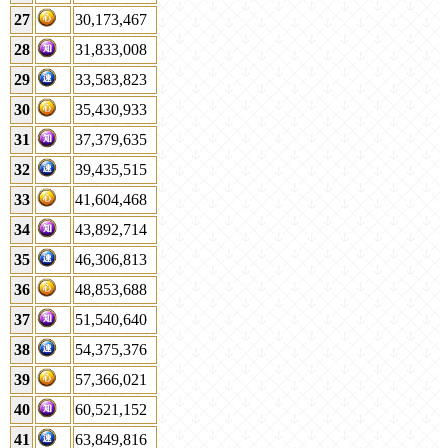
27
30,173,467
28
31,833,008
29
33,583,823
30
35,430,933
31
37,379,635
32
39,435,515
33
41,604,468
34
43,892,714
35
46,306,813
36
48,853,688
37
51,540,640
38
54,375,376
39
57,366,021
40
60,521,152
41
63,849,816