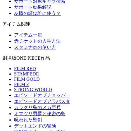
サポート対象キャラ検索
サポート効果解説
友情の証は誰に使う？
アイテム関連
アイテム一覧
赤チケットの入手方法
スタミナ肉の使い方
劇場版ONE PIECE作品
FILM RED
STAMPEDE
FILM GOLD
FILM Z
STRONG WORLD
エピソードオブチョッパー
エピソードオブアラバスタ
カラクリ島のメカ巨兵
オマツリ男爵と秘密の島
呪われた聖剣
デットエンドの冒険