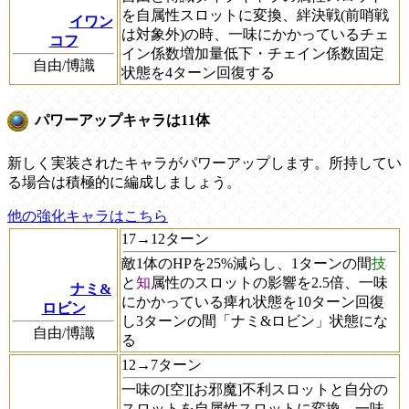
を自属性スロットに変換、絆決戦(前哨戦
イワン
は対象外)の時、一味にかかっているチェ
コフ
イン係数増加量低下・チェイン係数固定
自由/博識
状態を4ターン回復する
パワーアップキャラは11体
新しく実装されたキャラがパワーアップします。所持してい
る場合は積極的に編成しましょう。
他の強化キャラはこちら
17→12ターン
敵1体のHPを25%減らし、1ターンの間
技
と
知
属性のスロットの影響を2.5倍、一味
ナミ&
にかかっている痺れ状態を10ターン回復
ロビン
し3ターンの間「ナミ&ロビン」状態にな
自由/博識
る
12→7ターン
一味の[空][お邪魔]不利スロットと自分の
スロットを自属性スロットに変換、一味