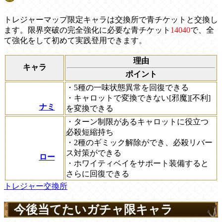
トレジャーマップ限定キャラは交換所で青チケットと交換し
ます。限界突破の完全強化に必要な青チケット
14040
で、全
て強化をして初めて実践登用できます。
理由
キャラ
ポイント
・5種の一味状態異常を回復できる
・キャロットで変換できない[邪魔][不利]
ナミ
を変換できる
・ターン制限があるキャロットに役立つ
必殺短縮持ち
・2種のギミック解除ができ、必殺リバー
ス対策ができる
ロー
・ホワイティベイをサポート装備すると
さらに回復できる
トレジャー交換所
今後当てたいガチャ限キャラ