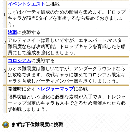
イベントクエスト
に挑戦
まずはパーティ編成のための船員を集めます。ドロップ
1
キャラが該当5タイプを重複するなら集めておきましょ
う。
決戦
に挑戦する
アルティメイトは難しいですが、エキスパート,マスター
2
難易度ならば攻略可能。ドロップキャラを育成したら船
員にして編成を強化しましょう。
コロシアム
に挑戦する
カオス難易度は難しいですが、アンダーグラウンドなら
3
ば攻略できます。決戦キャラに加えてコロシアム限定キ
ャラを育成しパーティメンバー層を厚くしましょう。
開催時に必ず
トレジャーマップ
に参戦
限界突破
という強化に必要な素材が入手でき、トレジャ
-
ーマップ限定のキャラも入手できるため開催されたら必
ず挑戦しましょう。
まずは下位難易度に挑戦