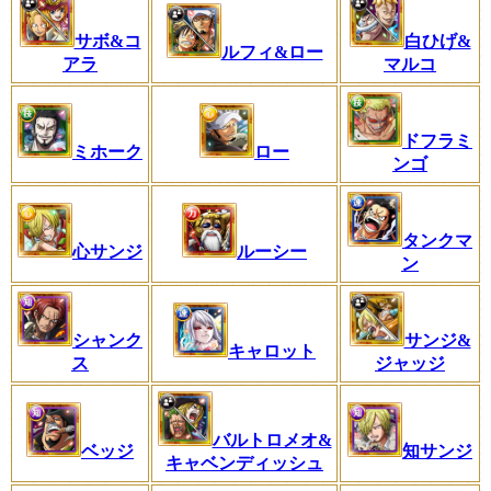
サボ&コ
白ひげ&
ルフィ&ロー
アラ
マルコ
ドフラミ
ミホーク
ロー
ンゴ
タンクマ
心サンジ
ルーシー
ン
シャンク
サンジ&
キャロット
ス
ジャッジ
バルトロメオ&
ベッジ
知サンジ
キャベンディッシュ