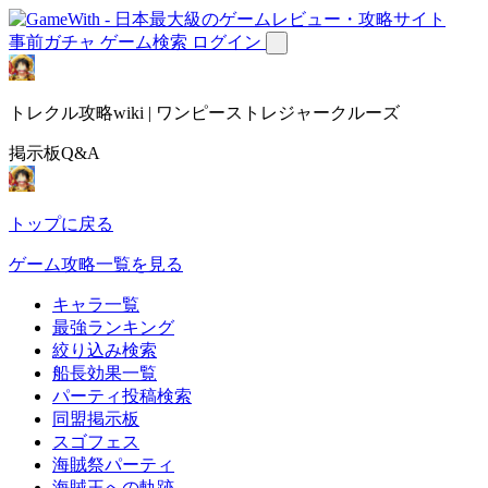
事前ガチャ
ゲーム検索
ログイン
トレクル攻略wiki | ワンピーストレジャークルーズ
掲示板Q&A
トップに戻る
ゲーム攻略一覧を見る
キャラ一覧
最強ランキング
絞り込み検索
船長効果一覧
パーティ投稿検索
同盟掲示板
スゴフェス
海賊祭パーティ
海賊王への軌跡