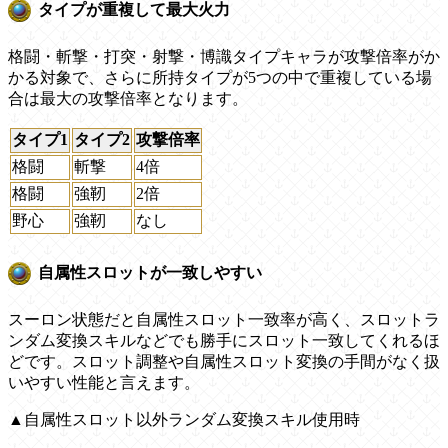
タイプが重複して最大火力
格闘・斬撃・打突・射撃・博識タイプキャラが攻撃倍率がか
かる対象で、さらに所持タイプが5つの中で重複している場
合は最大の攻撃倍率となります。
タイプ1
タイプ2
攻撃倍率
格闘
斬撃
4倍
格闘
強靭
2倍
野心
強靭
なし
自属性スロットが一致しやすい
スーロン状態だと自属性スロット一致率が高く、スロットラ
ンダム変換スキルなどでも勝手にスロット一致してくれるほ
どです。スロット調整や自属性スロット変換の手間がなく扱
いやすい性能と言えます。
▲自属性スロット以外ランダム変換スキル使用時