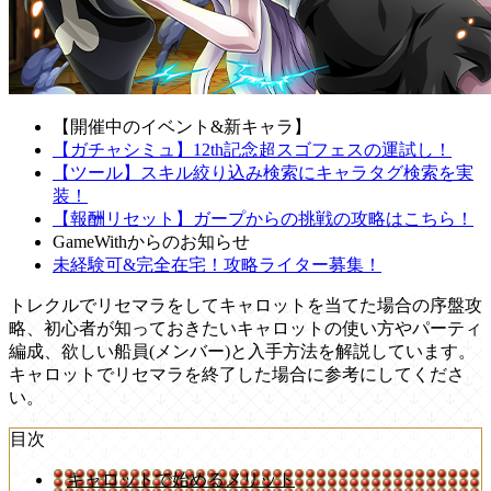
【開催中のイベント&新キャラ】
【ガチャシミュ】12th記念超スゴフェスの運試し！
【ツール】スキル絞り込み検索にキャラタグ検索を実
装！
【報酬リセット】ガープからの挑戦の攻略はこちら！
GameWithからのお知らせ
未経験可&完全在宅！攻略ライター募集！
トレクルでリセマラをしてキャロットを当てた場合の序盤攻
略、初心者が知っておきたいキャロットの使い方やパーティ
編成、欲しい船員(メンバー)と入手方法を解説しています。
キャロットでリセマラを終了した場合に参考にしてくださ
い。
目次
キャロットで始めるメリット