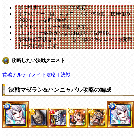
ボス戦までノンストップで進行。
ボス戦1ターン目：キャロットを1体発動し技属性の
必殺ターンを再び短縮。
ダブルフィンガーを発動します。
(スロット一致数が少なければサイも使用)。
撃破時復活後はキラー、もう1体のキャロットを発動
し一気に倒します。
攻略したい決戦クエスト
黄猿アルティメイト攻略｜決戦
決戦マゼラン&ハンニャバル攻略の編成