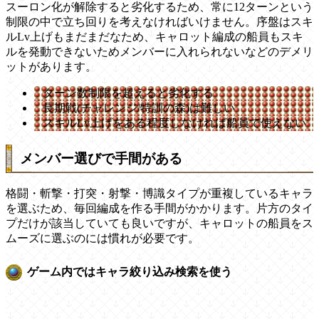
スーロン化が解除すると劣化するため、常に12ターンという
制限の中で立ち回りを考えなければいけません。序盤はスキ
ルLv上げもまだまだなため、キャロット編成の船員もスキ
ルを発動できないためメンバーに入れられないなどのデメリ
ットがあります。
ターン数制限を超えると劣化する
長期戦(チャレンジ/特訓の森)は難しい
スキルLv上げをある程度しなければ船員で使えない
メンバー選びで手間がある
格闘・斬撃・打突・射撃・博識タイプが重複しているキャラ
を選ぶため、毎回編成を作る手間がかかります。片方のタイ
プだけが該当していても良いですが、キャロットの船員をス
ムーズに選ぶのには慣れが必要です。
ゲーム内ではキャラ絞り込み検索を使う