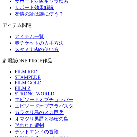
サポート対象キャラ検索
サポート効果解説
友情の証は誰に使う？
アイテム関連
アイテム一覧
赤チケットの入手方法
スタミナ肉の使い方
劇場版ONE PIECE作品
FILM RED
STAMPEDE
FILM GOLD
FILM Z
STRONG WORLD
エピソードオブチョッパー
エピソードオブアラバスタ
カラクリ島のメカ巨兵
オマツリ男爵と秘密の島
呪われた聖剣
デットエンドの冒険