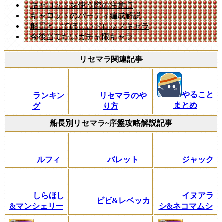
キャロットを使う際の注意点
キャロットのパーティ編成解説
船員としてほしいドロップキャラ
今後当てたいガチャ限キャラ
リセマラ関連記事
やること
ランキン
リセマラのや
まとめ
グ
り方
船長別リセマラ~序盤攻略解説記事
ルフィ
バレット
ジャック
しらほし
イヌアラ
ビビ&レベッカ
&マンシェリー
シ&ネコマムシ