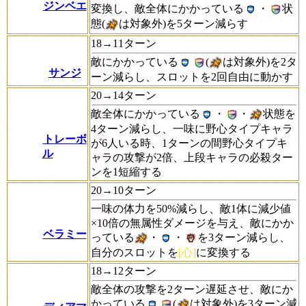
ジンベエ
変換し、敵全体にかかっている
・
状
態(
は対象外)を5ターン減らす
18→11ターン
敵にかかっている
(
は対象外)を2タ
サンジ
ーン減らし、スロットを2回自由に動かす
20→14ターン
敵全体にかかっている
・
・
状態を
4ターン減らし、一味に野心タイプキャラ
トレーボ
が6人いる時、1ターンの間野心タイプキ
ル
ャラの攻撃が2倍、上段キャラの必殺ター
ンを1短縮する
20→10ターン
一味の体力を50%減らし、敵1体に減少値
×10倍の無属性ダメージを与え、敵にかか
ベラミー
っている
・
・
を3ターン減らし、
自分のスロットを
[心]
に変換する
18→12ターン
敵全体の攻撃を2ターン遅延させ、敵にか
かっている
(
は対象外)を3ターン減