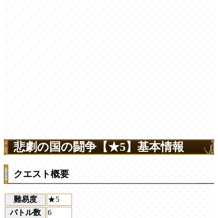
悲劇の国の闘争【★5】基本情報
クエスト概要
難易度
★5
バトル数
6