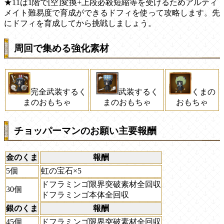
★11は1階で[空]変換+上段必殺短縮等を受けるためアルティ
メイト難易度で育成ができるドフィを使って攻略します。先
にドフィを育成してから挑戦しましょう。
周回で集める強化素材
完全武装するく
武装するく
くまの
まのおもちゃ
まのおもちゃ
おもちゃ
チョッパーマンのお願い主要報酬
金のくま
報酬
5個
虹の宝石×5
ドフラミンゴ限界突破素材全回収
30個
ドフラミンゴ本体全回収
銀のくま
報酬
45個
ドフラミンゴ限界突破素材全回収