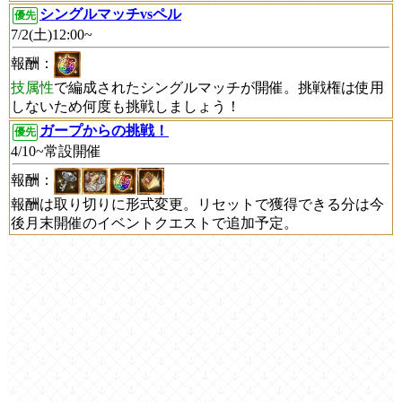
シングルマッチvsペル
優先
7/2(土)12:00~
報酬：
技属性
で編成されたシングルマッチが開催。挑戦権は使用
しないため何度も挑戦しましょう！
ガープからの挑戦！
優先
4/10~常設開催
報酬：
報酬は取り切りに形式変更。リセットで獲得できる分は今
後月末開催のイベントクエストで追加予定。