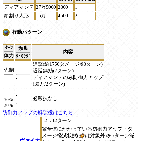
ディアマンテ
27万5000
2800
1
頭割り人形
15万
4500
2
行動パターン
ﾀｰﾝ
頻度
内容
体力
ﾀｲﾐﾝｸﾞ
追撃(約1750ダメージ/98ターン)
先制
-
遅延無効(2ターン)
ディアマンテのみ防御力アップ
-
-
(30万/2ターン)
-
-
必殺技なし
50%
-
20%
防御力アップの解除役はこちら
12→12ターン
敵全体にかかっている防御力アップ・ダ
メージ軽減状態(
は対象外)を5ターン減
ヴァイオ