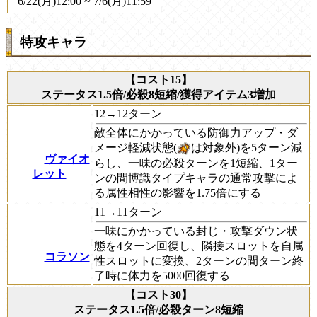
6/22(月)12:00 ~ 7/6(月)11:59
特攻キャラ
【コスト15】
ステータス1.5倍/必殺8短縮/獲得アイテム3増加
12→12ターン
敵全体にかかっている防御力アップ・ダ
メージ軽減状態(
は対象外)を5ターン減
ヴァイオ
らし、一味の必殺ターンを1短縮、1ター
レット
ンの間博識タイプキャラの通常攻撃によ
る属性相性の影響を1.75倍にする
11→11ターン
一味にかかっている封じ・攻撃ダウン状
態を4ターン回復し、隣接スロットを自属
コラソン
性スロットに変換、2ターンの間ターン終
了時に体力を5000回復する
【コスト30】
ステータス1.5倍/必殺ターン8短縮