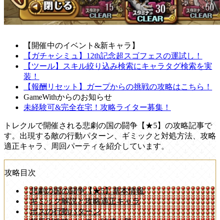
【開催中のイベント&新キャラ】
【ガチャシミュ】12th記念超スゴフェスの運試し！
【ツール】スキル絞り込み検索にキャラタグ検索を実
装！
【報酬リセット】ガープからの挑戦の攻略はこちら！
GameWithからのお知らせ
未経験可&完全在宅！攻略ライター募集！
トレクルで開催される悲劇の国の闘争【★5】の攻略記事で
す。出現する敵の行動パターン、ギミックと対処方法、攻略
適正キャラ、周回パーティを紹介しています。
攻略目次
悲劇の国の闘争【★5】基本情報
ギミック解説と攻略適正キャラ
ボスの行動パターン