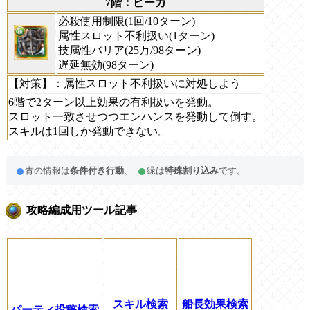
7階：ピーカ
必殺使用制限(1回/10ターン)
属性スロット不利扱い(1ターン)
技属性バリア(25万/98ターン)
遅延無効(98ターン)
【対策】
：属性スロット不利扱いに対処しよう
6階で2ターン以上効果の有利扱いを発動。
スロット一致させつつエンハンスを発動して倒す。
スキルは1回しか発動できない。
青の情報は
条件付き行動
、
緑は
特殊割り込み
です。
攻略編成用ツール記事
スキル検索
船長効果検索
パーティ投稿検索