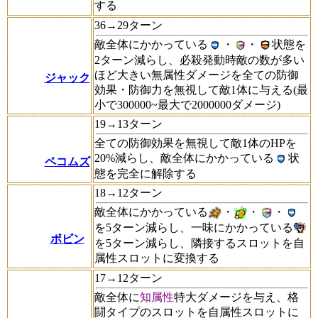
する
36→29ターン
敵全体にかかっている
・
・
状態を
2ターン減らし、必殺発動時敵の数が多い
ほど大きい無属性ダメージを全ての防御
ジャック
効果・防御力を無視して敵1体に与える(最
小で300000~最大で2000000ダメージ)
19→13ターン
全ての防御効果を無視して敵1体のHPを
20%減らし、敵全体にかかっている
状
ペコムズ
態を完全に解除する
18→12ターン
敵全体にかかっている
・
・
・
を5ターン減らし、一味にかかっている
ボビン
を5ターン減らし、隣接するスロットを自
属性スロットに変換する
17→12ターン
敵全体に
知属性
特大ダメージを与え、格
闘タイプのスロットを自属性スロットに