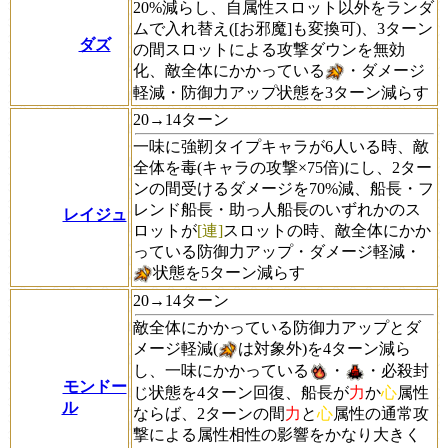
20%減らし、自属性スロット以外をランダ
ムで入れ替え([お邪魔]も変換可)、3ターン
ダズ
の間スロットによる攻撃ダウンを無効
化、敵全体にかかっている
・ダメージ
軽減・防御力アップ状態を3ターン減らす
20→14ターン
一味に強靭タイプキャラが6人いる時、敵
全体を毒(キャラの攻撃×75倍)にし、2ター
ンの間受けるダメージを70%減、船長・フ
レンド船長・助っ人船長のいずれかのス
レイジュ
ロットが
[連]
スロットの時、敵全体にかか
っている防御力アップ・ダメージ軽減・
状態を5ターン減らす
20→14ターン
敵全体にかかっている防御力アップとダ
メージ軽減(
は対象外)を4ターン減ら
し、一味にかかっている
・
・必殺封
モンドー
じ状態を4ターン回復、船長が
力
か
心
属性
ル
ならば、2ターンの間
力
と
心
属性の通常攻
撃による属性相性の影響をかなり大きく