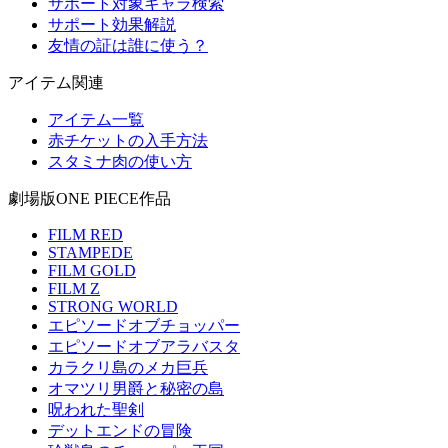
サポート対象キャラ検索
サポート効果解説
友情の証は誰に使う？
アイテム関連
アイテム一覧
赤チケットの入手方法
スタミナ肉の使い方
劇場版ONE PIECE作品
FILM RED
STAMPEDE
FILM GOLD
FILM Z
STRONG WORLD
エピソードオブチョッパー
エピソードオブアラバスタ
カラクリ島のメカ巨兵
オマツリ男爵と秘密の島
呪われた聖剣
デットエンドの冒険