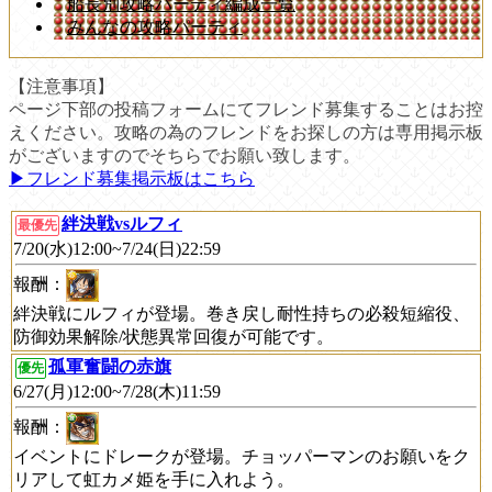
船長別攻略パーティ編成一覧
みんなの攻略パーティ
【注意事項】
ページ下部の投稿フォームにてフレンド募集することはお控
えください。攻略の為のフレンドをお探しの方は専用掲示板
がございますのでそちらでお願い致します。
▶︎フレンド募集掲示板はこちら
絆決戦vsルフィ
最優先
7/20(水)12:00~7/24(日)22:59
報酬：
絆決戦にルフィが登場。巻き戻し耐性持ちの必殺短縮役、
防御効果解除/状態異常回復が可能です。
孤軍奮闘の赤旗
優先
6/27(月)12:00~7/28(木)11:59
報酬：
イベントにドレークが登場。チョッパーマンのお願いをク
リアして虹カメ姫を手に入れよう。