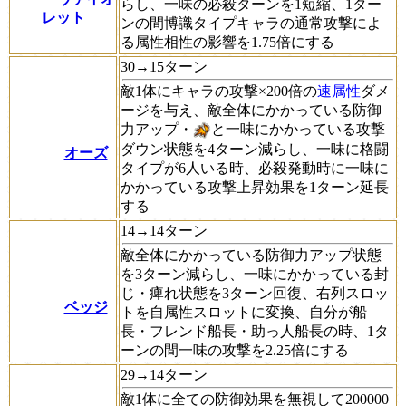
らし、一味の必殺ターンを1短縮、1ター
レット
ンの間博識タイプキャラの通常攻撃によ
る属性相性の影響を1.75倍にする
30→15ターン
敵1体にキャラの攻撃×200倍の
速属性
ダメ
ージを与え、敵全体にかかっている防御
力アップ・
と一味にかかっている攻撃
ダウン状態を4ターン減らし、一味に格闘
オーズ
タイプが6人いる時、必殺発動時に一味に
かかっている攻撃上昇効果を1ターン延長
する
14→14ターン
敵全体にかかっている防御力アップ状態
を3ターン減らし、一味にかかっている封
じ・痺れ状態を3ターン回復、右列スロッ
ベッジ
トを自属性スロットに変換、自分が船
長・フレンド船長・助っ人船長の時、1タ
ーンの間一味の攻撃を2.25倍にする
29→14ターン
敵1体に全ての防御効果を無視して200000