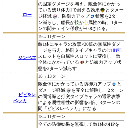
の固定ダメージを与え、敵全体にかかっ
ている残り体力1で耐える効果
とダメー
ロー
ジ軽減
、防御力アップ
状態を2ター
ン減らし、船長が
技
か
心
属性の時、1ター
ンの間チェイン係数が+0.8される。
19→11ターン
敵1体にキャラの攻撃×30倍の無属性ダメ
ージを与え、格闘タイプキャラの
[力]
[速]
スロットを自属性スロットに変換し、敵
ジンベエ
全体にかかっている
と防御力アップ状
態を2ターン減らす
18→13ターン
敵全体にかかっている防御力アップ
と
ダメージ軽減
を完全に解除し、2ターン
ビビ&レ
の間博識と打突タイプキャラの通常攻撃
ベッカ
による属性相性の影響を2倍、3ターンの
間「ビビ&レベッカ」になる
18→11ターン
全ての防御効果を無視して敵1体のHPを