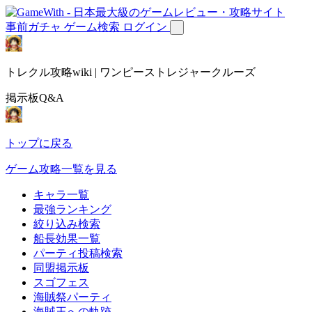
事前ガチャ
ゲーム検索
ログイン
トレクル攻略wiki | ワンピーストレジャークルーズ
掲示板Q&A
トップに戻る
ゲーム攻略一覧を見る
キャラ一覧
最強ランキング
絞り込み検索
船長効果一覧
パーティ投稿検索
同盟掲示板
スゴフェス
海賊祭パーティ
海賊王への軌跡