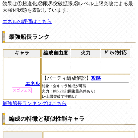
効果は①超進化,②限界突破拡張,③レベル上限突破による最
大強化状態を表記しています。
エネルの評価はこちら
最強船長ランク
キャラ
編成自由度
火力
ｷﾞﾐｯｸ対応
【パーティ編成解説】
攻略
エネル
対象：
全キャラ編成が可能
スゴフェス
火力：
約5.25倍(回復量条件あり)
Lv上限突破で性能UP
最強船長ランキングはこちら
編成の特徴と類似性能キャラ