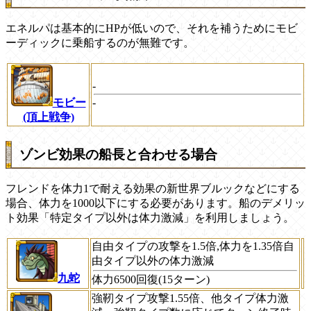
エネルパは基本的にHPが低いので、それを補うためにモビ
ーディックに乗船するのが無難です。
-
モビー
-
(頂上戦争)
ゾンビ効果の船長と合わせる場合
フレンドを体力1で耐える効果の新世界ブルックなどにする
場合、体力を1000以下にする必要があります。船のデメリッ
ト効果「特定タイプ以外は体力激減」を利用しましょう。
自由タイプの攻撃を1.5倍,体力を1.35倍自
由タイプ以外の体力激減
九蛇
体力6500回復(15ターン)
強靭タイプ攻撃1.55倍、他タイプ体力激