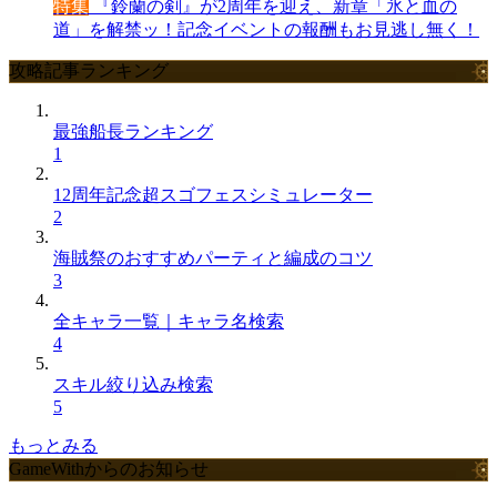
特集
『鈴蘭の剣』が2周年を迎え、新章「氷と血の
道」を解禁ッ！記念イベントの報酬もお見逃し無く！
攻略記事ランキング
最強船長ランキング
1
12周年記念超スゴフェスシミュレーター
2
海賊祭のおすすめパーティと編成のコツ
3
全キャラ一覧｜キャラ名検索
4
スキル絞り込み検索
5
もっとみる
GameWithからのお知らせ