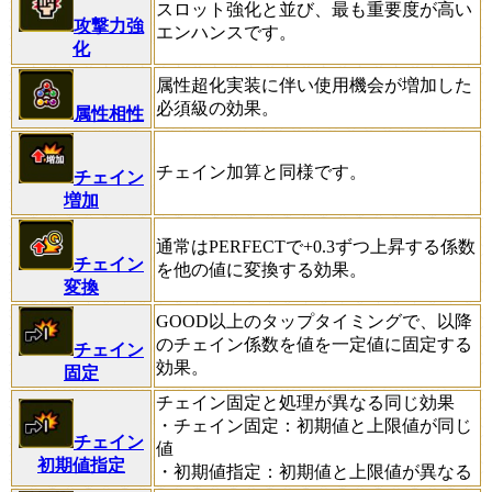
スロット強化と並び、最も重要度が高い
攻撃力強
エンハンスです。
化
属性超化実装に伴い使用機会が増加した
必須級の効果。
属性相性
チェイン加算と同様です。
チェイン
増加
通常はPERFECTで+0.3ずつ上昇する係数
チェイン
を他の値に変換する効果。
変換
GOOD以上のタップタイミングで、以降
のチェイン係数を値を一定値に固定する
チェイン
効果。
固定
チェイン固定と処理が異なる同じ効果
・チェイン固定：初期値と上限値が同じ
チェイン
値
初期値指定
・初期値指定：初期値と上限値が異なる