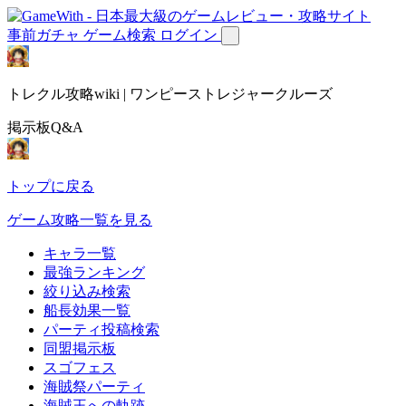
事前ガチャ
ゲーム検索
ログイン
トレクル攻略wiki | ワンピーストレジャークルーズ
掲示板Q&A
トップに戻る
ゲーム攻略一覧を見る
キャラ一覧
最強ランキング
絞り込み検索
船長効果一覧
パーティ投稿検索
同盟掲示板
スゴフェス
海賊祭パーティ
海賊王への軌跡