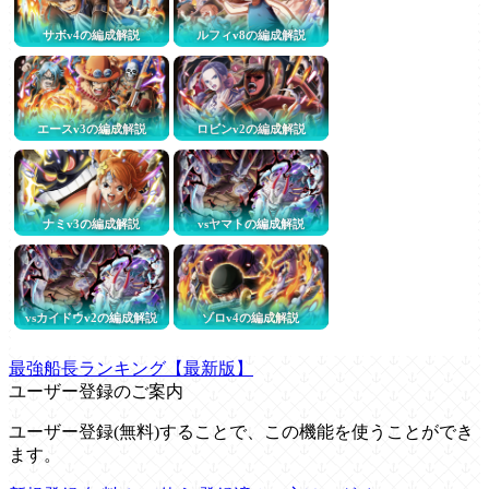
サボv4の編成解説
ルフィv8の編成解説
エースv3の編成解説
ロビンv2の編成解説
ナミv3の編成解説
vsヤマトの編成解説
vsカイドウv2の編成解説
ゾロv4の編成解説
最強船長ランキング【最新版】
ユーザー登録のご案内
ユーザー登録(無料)することで、この機能を使うことができ
ます。