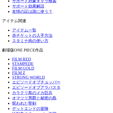
サポート対象キャラ検索
サポート効果解説
友情の証は誰に使う？
アイテム関連
アイテム一覧
赤チケットの入手方法
スタミナ肉の使い方
劇場版ONE PIECE作品
FILM RED
STAMPEDE
FILM GOLD
FILM Z
STRONG WORLD
エピソードオブチョッパー
エピソードオブアラバスタ
カラクリ島のメカ巨兵
オマツリ男爵と秘密の島
呪われた聖剣
デットエンドの冒険