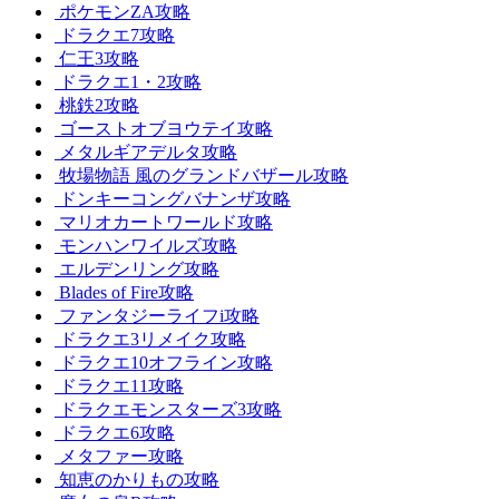
ポケモンZA攻略
ドラクエ7攻略
仁王3攻略
ドラクエ1・2攻略
桃鉄2攻略
ゴーストオブヨウテイ攻略
メタルギアデルタ攻略
牧場物語 風のグランドバザール攻略
ドンキーコングバナンザ攻略
マリオカートワールド攻略
モンハンワイルズ攻略
エルデンリング攻略
Blades of Fire攻略
ファンタジーライフi攻略
ドラクエ3リメイク攻略
ドラクエ10オフライン攻略
ドラクエ11攻略
ドラクエモンスターズ3攻略
ドラクエ6攻略
メタファー攻略
知恵のかりもの攻略