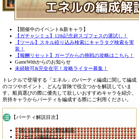
【開催中のイベント&新キャラ】
【ガチャシミュ】12th記念超スゴフェスの運試し！
【ツール】スキル絞り込み検索にキャラタグ検索を実
装！
【報酬リセット】ガープからの挑戦の攻略はこちら！
GameWithからのお知らせ
未経験可&完全在宅！攻略ライター募集！
トレクルで登場する「エネル」のパーティ編成に関して編成
のコツやポイント、どんな冒険で役立つかを解説していま
す。船員選びの際に優先して欲しいおすすめキャラを紹介。
所持キャラからパーティを編成する際にご利用ください。
【パーティ解説目次】
強い点/弱い点と類似船長
パーティ編成のコツ