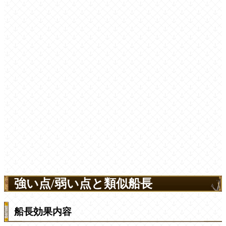
強い点/弱い点と類似船長
船長効果内容