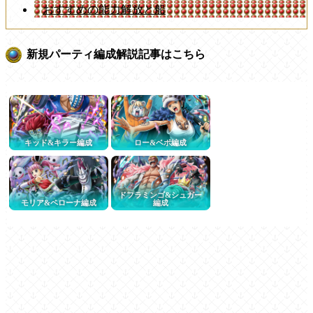
おすすめの能力解放と船
新規パーティ編成解説記事はこちら
キッド&キラー編成
ロー&ベポ編成
ドフラミンゴ&シュガー
モリア&ペローナ編成
編成