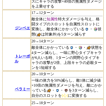
スにキャラの攻撃×40倍の無属性ダメージ
を上乗せする
17→12ターン
敵全体に
知属性
特大ダメージを与え、格
闘タイプのスロットを自属性スロットに
ジンベエ
変換し、敵全体にかかっている
・
状
態(
は対象外)を5ターン減らす
20→14ターン
敵全体にかかっている
・
・
状態を
4ターン減らし、一味に野心タイプキャラ
トレーボ
が6人いる時、1ターンの間野心タイプキ
ル
ャラの攻撃が2倍、上段キャラの必殺ター
ンを1短縮する
20→10ターン
一味の体力を50%減らし、敵1体に減少値
×10倍の無属性ダメージを与え、敵にかか
ベラミー
っている
・
・
を3ターン減らし、
自分のスロットを
[心]
に変換する
25→18ターン