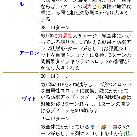
ル
ならば、2ターンの間
力
と
心
属性の通常攻
撃による属性相性の影響をかなり大きく
する
28→14ターン
敵1体に
力属性
大ダメージ、敵全体にかか
っている残り体力1で耐える効果と防御ア
ップ状態を3ターン減らし、[お邪魔]スロ
アーロン
ットを自属性スロットに変換、3ターンの
間斬撃タイプキャラのスロットの影響が
かなり大きくなる
20→14ターン
敵1体のHPを20%減らし、上段のスロット
を自属性スロットに変換、敵にかかって
いる防御アップ・ダメージ軽減状態(
は
ヴィト
対象外)を3ターン減らし、1ターンの間受
けるダメージを90%減らす
19→13ターン
敵全体にかかっている
・
・
を5タ
ーン減らし、左列のスロットを上から
[技]