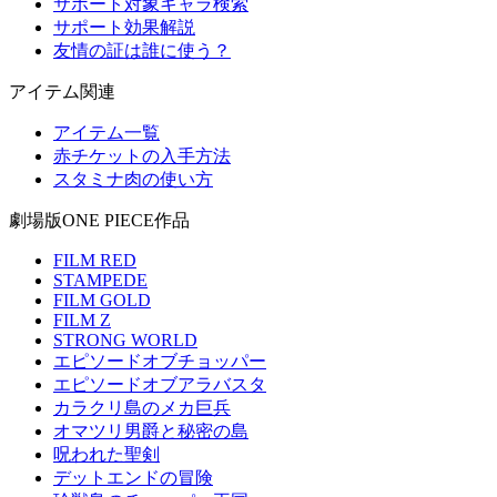
サポート対象キャラ検索
サポート効果解説
友情の証は誰に使う？
アイテム関連
アイテム一覧
赤チケットの入手方法
スタミナ肉の使い方
劇場版ONE PIECE作品
FILM RED
STAMPEDE
FILM GOLD
FILM Z
STRONG WORLD
エピソードオブチョッパー
エピソードオブアラバスタ
カラクリ島のメカ巨兵
オマツリ男爵と秘密の島
呪われた聖剣
デットエンドの冒険