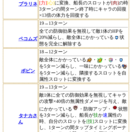
[力]
[心]
に変換、船長のスロットが
[肉]
の時
プラリネ
3ターンの間ターン終了時にキャラの回復
×13倍の体力を回復する
19→13ターン
全ての防御効果を無視して敵1体のHPを
20%減らし、敵全体にかかっている
状
ペコムズ
態を完全に解除する
18→12ターン
敵全体にかかっている
・
・
・
を5ターン減らし、一味にかかっている
ボビン
を5ターン減らし、隣接するスロットを自
属性スロットに変換する
19→13ターン
敵1体に全ての防御効果を無視してキャラ
の攻撃×40倍の無属性ダメージを与え、敵
にかかっている
・防御アップ・
状態
を3ターン減らし、船長が
技
か
速
属性の
タナカさ
時、自分のスロットを
[技]
スロットに変換
ん
し、1ターンの間タップタイミングボーナ