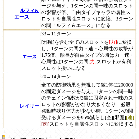
ージを与え、1ターンの間一味のスロット
ルフィ&
の影響が倍、自由タイプキャラの属性ス
エース
ロットを自属性スロットに変換、3ターン
の間「ルフィ＆エース」になる
33→11ターン
[邪魔]
を含む全てのスロットを
[力]
に変換
し、1ターンの間力・速・心属性の攻撃が
1.75倍、船長が自由タイプの時は力・速・
エース
心属性は1ターンの間
[力]
スロットが有利
スロット扱いになる
20→14ターン
全ての防御効果を無視して敵1体に200000
の固定ダメージを与え、1ターンの間一味
のチェイン係数が3倍に固定され一味のス
ロットの影響がかなり大きくなり、必殺
レイリー
発動時残り体力が少ない時、1ターンの間
受けるダメージを95%減らし
[空]
[邪魔]
[連]
[肉]
スロットを自属性スロットに変換する