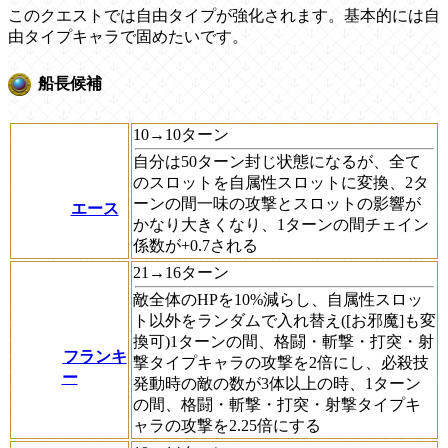
このクエストでは自由タイプが強化されます。基本的には自
由タイプキャラで固めたいです。
船長候補
10→10ターン
自分は50ターン封じ状態になるが、全て
のスロットを自属性スロットに変換、2タ
ーンの間一味の攻撃とスロットの影響が
エース
かなり大きくなり、1ターンの間チェイン
係数が+0.7される
21→16ターン
敵全体のHPを10%減らし、自属性スロッ
ト以外をランダムで入れ替え([お邪魔]も変
換可)1ターンの間、格闘・斬撃・打突・射
フランキ
撃タイプキャラの攻撃を2倍にし、必殺技
ー
発動時の敵の数が3体以上の時、1ターン
の間、格闘・斬撃・打突・射撃タイプキ
ャラの攻撃を2.25倍にする