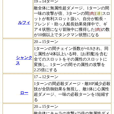
19→14ターン
敵全体に無属性超ダメージ、1ターンの間
一味の攻撃が倍、3ターンの間
[肉]
[連]
スロ
ットが有利スロット扱い、自分が船長・
ルフィ
フレンド・助っ人船長効果発揮中で、ギ
ア４状態になり冒険中に獲得した
[肉]
の数
が10個以上でタンクマン状態になる
20→15ターン
1ターンの間チェイン係数が+0.9され、同
じ属性が4体以上いる時、[お邪魔]を含む
シャンク
全てのスロットをその属性のスロットに
ス
変換し、1ターンの間その属性の攻撃を
2.25倍にする
17→12ターン
1ターンの間必殺ダメージ・敵HP減少必殺
技が全防御効果を無視し、敵1体に心属性
ロー
超ダメージ、一味の必殺ターンを1短縮す
る
20→15ターン
敵全体にキャラの攻撃×75倍の無属性ダメ