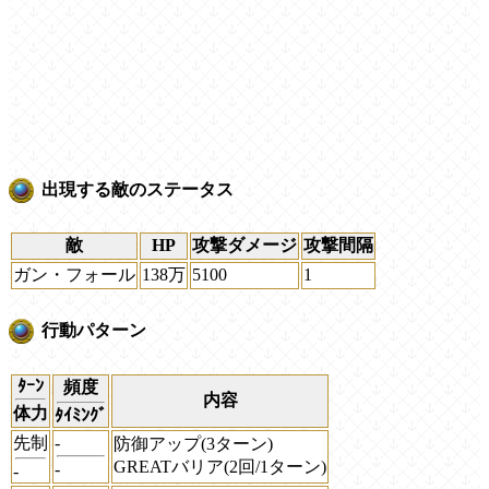
出現する敵のステータス
敵
HP
攻撃ダメージ
攻撃間隔
ガン・フォール
138万
5100
1
行動パターン
ﾀｰﾝ
頻度
内容
体力
ﾀｲﾐﾝｸﾞ
先制
-
防御アップ(3ターン)
GREATバリア(2回/1ターン)
-
-