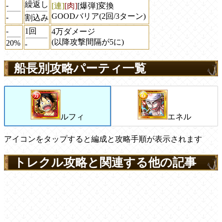
繰返し
-
[連]
[肉]
[爆弾]変換
GOODバリア(2回/3ターン)
-
割込み
-
1回
4万ダメージ
(以降攻撃間隔が5に)
20%
-
船長別攻略パーティ一覧
ルフィ
エネル
アイコンをタップすると編成と攻略手順が表示されます
トレクル攻略と関連する他の記事