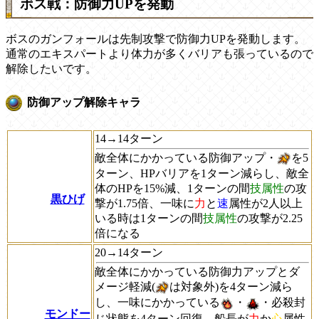
ボス戦：防御力UPを発動
ボスのガンフォールは先制攻撃で防御力UPを発動します。
通常のエキスパートより体力が多くバリアも張っているので
解除したいです。
防御アップ解除キャラ
14→14ターン
敵全体にかかっている防御アップ・
を5
ターン、HPバリアを1ターン減らし、敵全
体のHPを15%減、1ターンの間
技属性
の攻
黒ひげ
撃が1.75倍、一味に
力
と
速
属性が2人以上
いる時は1ターンの間
技属性
の攻撃が2.25
倍になる
20→14ターン
敵全体にかかっている防御力アップとダ
メージ軽減(
は対象外)を4ターン減ら
し、一味にかかっている
・
・必殺封
モンドー
じ状態を4ターン回復、船長が
力
か
心
属性