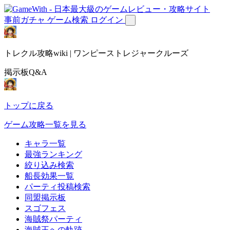
事前ガチャ
ゲーム検索
ログイン
トレクル攻略wiki | ワンピーストレジャークルーズ
掲示板Q&A
トップに戻る
ゲーム攻略一覧を見る
キャラ一覧
最強ランキング
絞り込み検索
船長効果一覧
パーティ投稿検索
同盟掲示板
スゴフェス
海賊祭パーティ
海賊王への軌跡