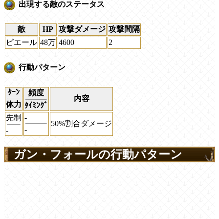
出現する敵のステータス
敵
HP
攻撃ダメージ
攻撃間隔
ピエール
48万
4600
2
行動パターン
ﾀｰﾝ
頻度
内容
体力
ﾀｲﾐﾝｸﾞ
先制
-
50%割合ダメージ
-
-
ガン・フォールの行動パターン