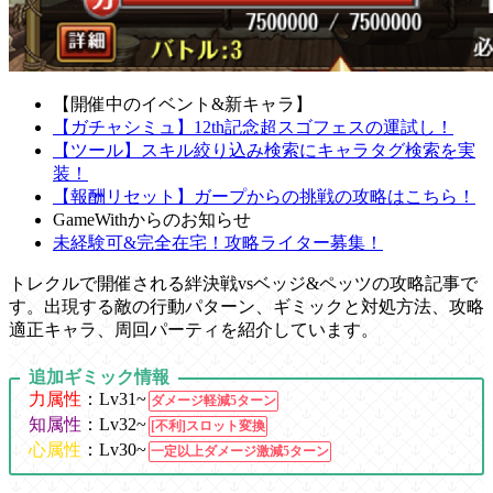
【開催中のイベント&新キャラ】
【ガチャシミュ】12th記念超スゴフェスの運試し！
【ツール】スキル絞り込み検索にキャラタグ検索を実
装！
【報酬リセット】ガープからの挑戦の攻略はこちら！
GameWithからのお知らせ
未経験可&完全在宅！攻略ライター募集！
トレクルで開催される絆決戦vsベッジ&ペッツの攻略記事で
す。出現する敵の行動パターン、ギミックと対処方法、攻略
適正キャラ、周回パーティを紹介しています。
追加ギミック情報
力属性
：Lv31~
ダメージ軽減5ターン
知属性
：Lv32~
[不利]スロット変換
心属性
：Lv30~
一定以上ダメージ激減5ターン