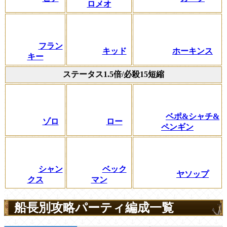
ロメオ
フラン
キッド
ホーキンス
キー
ステータス1.5倍/必殺15短縮
ベポ&シャチ&
ゾロ
ロー
ペンギン
シャン
ベック
ヤソップ
クス
マン
船長別攻略パーティ編成一覧