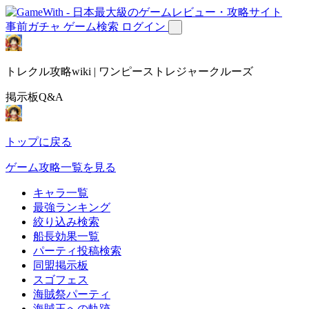
事前ガチャ
ゲーム検索
ログイン
トレクル攻略wiki | ワンピーストレジャークルーズ
掲示板Q&A
トップに戻る
ゲーム攻略一覧を見る
キャラ一覧
最強ランキング
絞り込み検索
船長効果一覧
パーティ投稿検索
同盟掲示板
スゴフェス
海賊祭パーティ
海賊王への軌跡