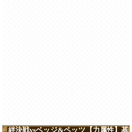
絆決戦vsベッジ&ペッツ【力属性】基