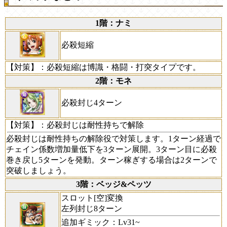
1階：ナミ
必殺短縮
【対策】
：必殺短縮は博識・格闘・打突タイプです。
2階：モネ
必殺封じ4ターン
【対策】
：必殺封じは耐性持ちで解除
必殺封じは耐性持ちの解除役で対策します。1ターン経過で
チェイン係数増加量低下を3ターン展開。3ターン目に必殺
巻き戻し5ターンを発動。ターン稼ぎする場合は2ターンで
突破しましょう。
3階：ベッジ&ペッツ
スロット[空]変換
左列封じ8ターン
追加ギミック：Lv31~