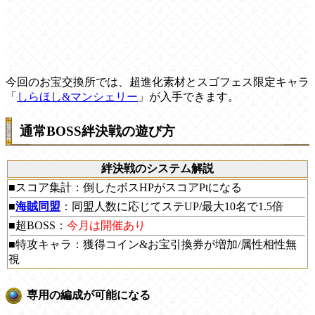
今回のお宝交換所では、超進化素材とスゴフェス限定キャラ
「
しらほし&マンシェリー
」が入手できます。
通常BOSS絆決戦の遊び方
絆決戦のシステム解説
■スコア集計：倒したボスHPがスコアPtになる
■
海賊同盟
：同盟人数に応じてステUP/最大10名で1.5倍
■超BOSS：
今月は開催あり
■特攻キャラ：獲得コイン&お宝引換券が増加/属性相性無
視
専用の編成が可能になる