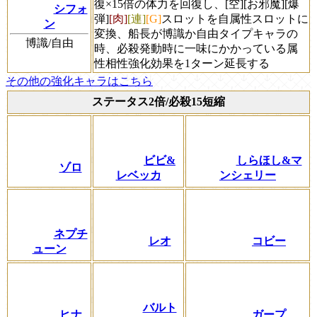
復×15倍の体力を回復し、[空][お邪魔][爆
シフォ
弾]
[肉]
[連]
[G]
スロットを自属性スロットに
ン
変換、船長が博識か自由タイプキャラの
博識/自由
時、必殺発動時に一味にかかっている属
性相性強化効果を1ターン延長する
その他の強化キャラはこちら
ステータス2倍/必殺15短縮
ビビ&
しらほし&マ
ゾロ
レベッカ
ンシェリー
ネプチ
レオ
コビー
ューン
バルト
ヒナ
ガープ