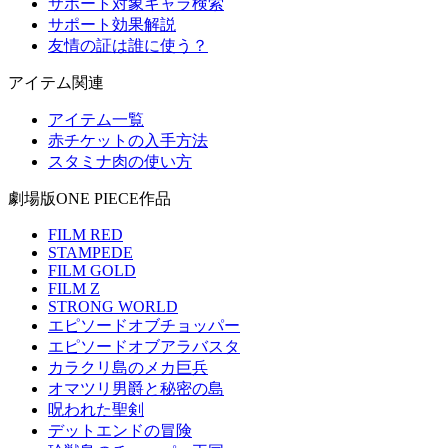
サポート対象キャラ検索
サポート効果解説
友情の証は誰に使う？
アイテム関連
アイテム一覧
赤チケットの入手方法
スタミナ肉の使い方
劇場版ONE PIECE作品
FILM RED
STAMPEDE
FILM GOLD
FILM Z
STRONG WORLD
エピソードオブチョッパー
エピソードオブアラバスタ
カラクリ島のメカ巨兵
オマツリ男爵と秘密の島
呪われた聖剣
デットエンドの冒険