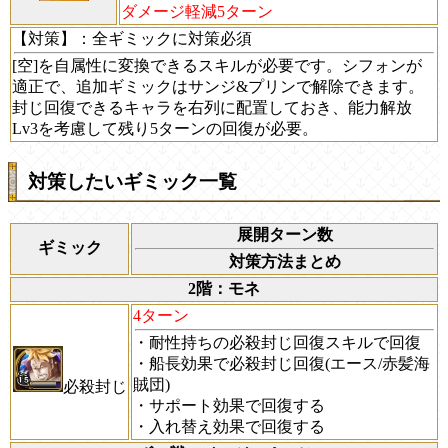
ダメージ軽減5ターン
【対策】
：全ギミックに対策必須
[空]を自属性に変換できるスキルが必要です。シフォンが
適正で、追加ギミックはサンジ&プリンで解除できます。
封じ回復できるキャラを右列に配置しておき、能力解放
Lv3を考慮して残り5ターンの回復が必要。
対策したいギミック一覧
展開ターン数
ギミック
対策方法まとめ
2階：モネ
4ターン
・耐性持ちの必殺封じ回復スキルで回復
・船長効果で必殺封じ回復(エース/赤髪海
賊団)
必殺封じ
・サポート効果で回復する
・入れ替え効果で回復する