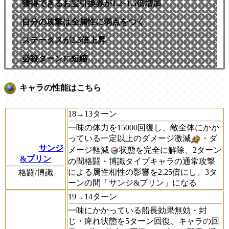
獲得できるお宝引換券が1.2~1.5倍増加
自分の攻撃は全属性に弱点をつく
ステータスが2.5倍上昇
必殺ターン15短縮
キャラの性能はこちら
18→13ターン
一味の体力を15000回復し、敵全体にかか
っている一定以上のダメージ激減
・ダ
サンジ
メージ軽減
状態を完全に解除、2ターン
&プリン
の間格闘・博識タイプキャラの通常攻撃
による属性相性の影響を2.25倍にし、3タ
格闘/博識
ーンの間「サンジ&プリン」になる
19→14ターン
一味にかかっている船長効果無効・封
じ・痺れ状態を5ターン回復、キャラの回