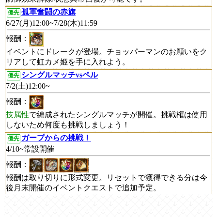
孤軍奮闘の赤旗
優先
6/27(月)12:00~7/28(木)11:59
報酬：
イベントにドレークが登場。チョッパーマンのお願いをク
リアして虹カメ姫を手に入れよう。
シングルマッチvsペル
優先
7/2(土)12:00~
報酬：
技属性
で編成されたシングルマッチが開催。挑戦権は使用
しないため何度も挑戦しましょう！
ガープからの挑戦！
優先
4/10~常設開催
報酬：
報酬は取り切りに形式変更。リセットで獲得できる分は今
後月末開催のイベントクエストで追加予定。