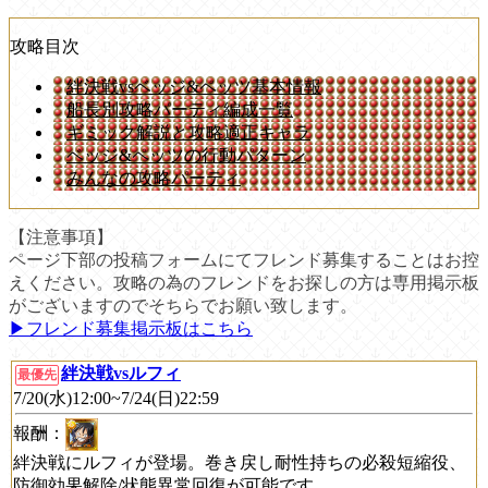
攻略目次
絆決戦vsベッジ&ペッツ基本情報
船長別攻略パーティ編成一覧
ギミック解説と攻略適正キャラ
ベッジ&ペッツの行動パターン
みんなの攻略パーティ
【注意事項】
ページ下部の投稿フォームにてフレンド募集することはお控
えください。攻略の為のフレンドをお探しの方は専用掲示板
がございますのでそちらでお願い致します。
▶︎フレンド募集掲示板はこちら
絆決戦vsルフィ
最優先
7/20(水)12:00~7/24(日)22:59
報酬：
絆決戦にルフィが登場。巻き戻し耐性持ちの必殺短縮役、
防御効果解除/状態異常回復が可能です。