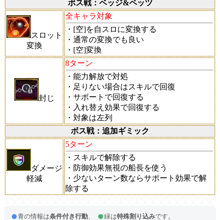
ボス戦：ベッジ&ペッツ
全キャラ対象
・[空]を自スロに変換する
スロット
・通常の変換でも良い
変換
・[空]変換
8ターン
・能力解放で対処
・足りない場合はスキルで回復
・サポートで回復する
封じ
・入れ替え効果で回復する
・対象は左列
ボス戦：追加ギミック
5ターン
・スキルで解除する
・防御効果無視の船長を使う
ダメージ
・少ないターン数ならサポート効果で解
軽減
除する
青の情報は
条件付き行動
、
緑は
特殊割り込み
です。