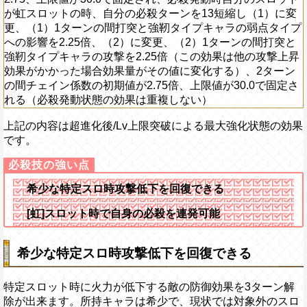
が虹スロットの時、自分の必殺ターンを13短縮し（1）に変
更、（1）1ターンの間打突と強靭タイプキャラの弱点タイプ
への影響を2.25倍、（2）に変更、（2）1ターンの間打突と
強靭タイプキャラの攻撃を2.25倍（この効果は他の攻撃上昇
効果がかかった場合効果量がその値に変化する）、2ターン
の間チェイン係数の初期値が2.75倍、上限値が30.0で固定さ
れる（必殺発動状態の効果は重複しない）
上記の内容は超進化後/Lv上限突破による最大強化状態の効果
です。
希少な特定スロ時攻撃低下を回復できる
[虹]スロット時で自身の必殺を連発可能
希少な特定スロ時攻撃低下を回復できる
特定スロット時に火力が低下する敵の防御効果を3ターン解
除が出来ます。所持キャラは希少で、現状では対象外のスロ