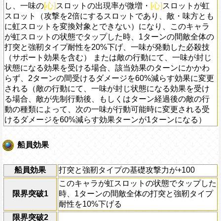
し、一味の
[心]
スロットの出現率が微増・
[心]
スロットが虹
スロット（攻撃を2倍にするスロットであり、敵・味方とも
に虹スロットを変換対象とできない）になり、このキャラ
が虹スロットの状態でタップした時、1ターンの間敵全体の
打突と強靭タイプ耐性を20%下げ、一味が発動した必殺技
（サポート効果を含む） または敵の行動にて、一味が封じ
状態になる効果を受ける場合、該当効果のターンにかかわ
らず、2ターンの間受けるダメージを60%減らす効果に変更
される（敵の行動にて、一味が封じ状態になる効果を受け
る場合、敵が先制行動後、もしくはターン経過後の敵の行
動の種類によって、次の一味が行動可能時に変更される受
けるダメージを60%減らす効果ターンが1ターンになる）
船員効果
船員効果
打突と強靭タイプの基礎攻撃力が+100
このキャラが虹スロットの状態でタップした
限界突破1
時、1ターンの間敵全体の打突と強靭タイプ
耐性を10%下げる
限界突破2