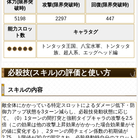
D・ルフィ、ロロノア・ゾロ、ナミ、ウソ
エ、フランキー、キャベンディッシュ、
体力(限界突
封じ状態になる効果を受ける場合、該当
攻撃(限界突破時)
回復(限界突破時)
超連携技Lv.5を習得する
の弱点タイプへの影響を2.25倍、（2）に
トニートニー・チョッパー、ニコ・ロビ
デオ、ハイルディン、オオロンブス、チ
破時)
かわらず、2ターンの間受けるダメージを
ーンの間打突と強靭タイプキャラの攻撃を2
ンベエ、フランキー、キャベンディッシ
ら2人以上いる時（サポートキャラを除き
に変更される（敵の行動にて、一味が封
5198
2297
447
果は他の攻撃上昇効果がかかった場合効
オ、イデオ、ハイルディン、オオロンブ
も発動可能）※ダブルキャラは1人とカウ
を受ける場合、敵が先制行動後、もしく
化する）、2ターンの間チェイン係数の初期
誰かから2人以上いる時（サポートキャラ
能力スロッ
敵の行動の種類によって、次の一味が行
上限値が30.0で固定される（必殺発動状
キャラタグ
船員でも発動可能）※ダブルキャラは1人
ト数
れる受けるダメージを60%減らす効果タ
ない）
なる）
トンタッタ王国、八宝水軍、トンタッタ
上限突破
Lv上限突破
族、超人系、エッグヘッド編
必殺技(スキル)の評価と使い方
スキルの内容
敵全体にかかっている特定スロットによるダメージ低下・防
御力アップ状態を3ターン減らし、必殺技発動状態に応じ
て、（0）1ターンの間打突と強靭タイプキャラの攻撃を2.5
倍（この効果は他の攻撃上昇効果がかかった場合効果量がそ
の値に変化する）、2ターンの間チェイン係数の初期値が
2.75、上限値が30.0で固定され、必殺発動時自分のスロット