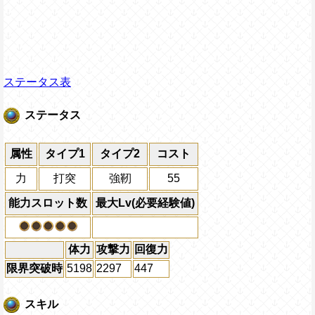
ステータス表
ステータス
属性
タイプ1
タイプ2
コスト
力
打突
強靭
55
能力スロット数
最大Lv(必要経験値)
体力
攻撃力
回復力
限界突破時
5198
2297
447
スキル