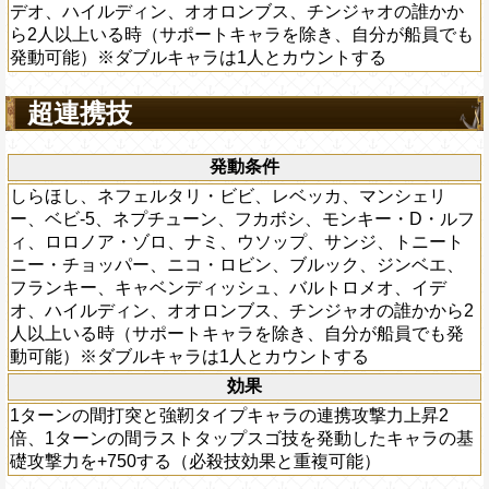
デオ、ハイルディン、オオロンブス、チンジャオの誰かか
ら2人以上いる時（サポートキャラを除き、自分が船員でも
発動可能）※ダブルキャラは1人とカウントする
超連携技
発動条件
しらほし、ネフェルタリ・ビビ、レベッカ、マンシェリ
ー、ベビ-5、ネプチューン、フカボシ、モンキー・D・ルフ
ィ、ロロノア・ゾロ、ナミ、ウソップ、サンジ、トニート
ニー・チョッパー、ニコ・ロビン、ブルック、ジンベエ、
フランキー、キャベンディッシュ、バルトロメオ、イデ
オ、ハイルディン、オオロンブス、チンジャオの誰かから2
人以上いる時（サポートキャラを除き、自分が船員でも発
動可能）※ダブルキャラは1人とカウントする
効果
1ターンの間打突と強靭タイプキャラの連携攻撃力上昇2
倍、1ターンの間ラストタップスゴ技を発動したキャラの基
礎攻撃力を+750する（必殺技効果と重複可能）