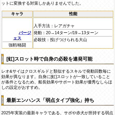
ットに変換する対策しかありませんでした。
キャラ
性能
入手方法：
レアガチャ
バージ
発動：
20→14ターン/19→13ターン
ェス
必殺技：
投げつけられる大山
強靭/格闘
[虹]スロット時で自身の必殺を連発可能
レオ&サイはクロスギルドと類似するスキルで発動回数毎に
効果が異なります。自身に[虹]スロットが一致していること
が条件となるため、船長効果やサポート効果が優秀なしらほ
しの設定がおすすめ。
最新エンハンス「弱点タイプ強化」持ち
2025年実装の最新キャラである、サボや赤犬が所持する弱点