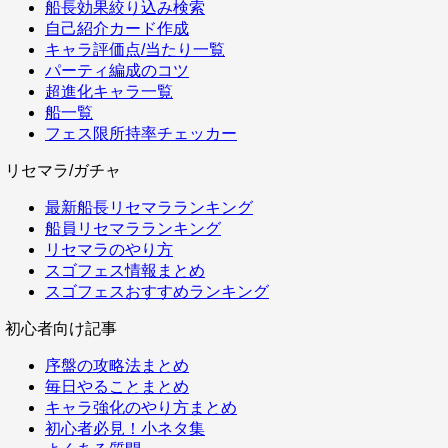
船長効果絞り込み検索
自己紹介カード作成
キャラ評価点/当たり一覧
パーティ編成のコツ
超進化キャラ一覧
船一覧
フェス限所持率チェッカー
リセマラ/ガチャ
最新船長リセマラランキング
船員リセマラランキング
リセマラのやり方
スゴフェス情報まとめ
スゴフェスおすすめランキング
初心者向け記事
序盤の攻略法まとめ
毎日やることまとめ
キャラ強化のやり方まとめ
初心者必見！小ネタ集