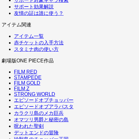
サポート対象キャラ検索
サポート効果解説
友情の証は誰に使う？
アイテム関連
アイテム一覧
赤チケットの入手方法
スタミナ肉の使い方
劇場版ONE PIECE作品
FILM RED
STAMPEDE
FILM GOLD
FILM Z
STRONG WORLD
エピソードオブチョッパー
エピソードオブアラバスタ
カラクリ島のメカ巨兵
オマツリ男爵と秘密の島
呪われた聖剣
デットエンドの冒険