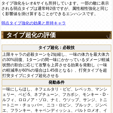
タイプ強化をレオ&サイも所持しています。一部の敵に表示
される弱点タイプは通常時2倍ですが、属性相性強化と同じ
く影響値を掛け算することができるエンハンスです。
弱点タイプ強化の効果と所持キャラ
タイプ超化の評価
タイプ超化：必殺技
上限キャラの必殺ターンを2短縮し、一味の体力を最大体力
の30%回復、1ターンの間一味にかかっているダメージ軽減
状態の割合に応じて攻撃を上昇させる効果を発動し（一味
の軽減率が60%の場合は1.45倍となる）、打突タイプを超
打突タイプにタイプ超化させる
発動条件
一味にしらほし、ネフェルタリ・ビビ、レベッカ、マンシ
ェリー、ベビ-5、ネプチューン、フカボシ、モンキー・D・
ルフィ、ロロノア・ゾロ、ナミ、ウソップ、サンジ、トニ
ートニー・チョッパー、ニコ・ロビン、ブルック、ジンベ
エ、フランキー、キャベンディッシュ、バルトロメオ、イ