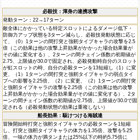
必殺技：渾身の連携攻撃
発動ターン：22→17ターン
敵全体にかかっている特定スロットによるダメージ低下・
防御力アップ状態を3ターン減らし、必殺技発動状態に応じ
て、（0）1ターンの間打突と強靭タイプキャラの攻撃を2.5
倍（この効果は他の攻撃上昇効果がかかった場合効果量が
その値に変化する）、2ターンの間チェイン係数の初期値が
2.75、上限値が30.0で固定され、必殺発動時自分のスロット
が虹スロットの時、自分の必殺ターンを13短縮し（1）に変
更、（1）1ターンの間打突と強靭タイプキャラの弱点タイ
プへの影響を2.25倍、（2）に変更、（2）1ターンの間打突
と強靭タイプキャラの攻撃を2.25倍（この効果は他の攻撃
上昇効果がかかった場合効果量がその値に変化する）、2タ
ーンの間チェイン係数の初期値が2.75倍、上限値が30.0で固
定される（必殺発動状態の効果は重複しない）
船長効果：駆けつける海賊達
冒険開始時打突と強靭タイプキャラの必殺ターンを1短縮
し、打突と強靭タイプキャラの体力を1.35倍、攻撃を5.25
倍、一味の体力が満タンまたは25%以下の時約5.75倍に