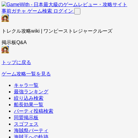
事前ガチャ
ゲーム検索
ログイン
トレクル攻略wiki | ワンピーストレジャークルーズ
掲示板Q&A
トップに戻る
ゲーム攻略一覧を見る
キャラ一覧
最強ランキング
絞り込み検索
船長効果一覧
パーティ投稿検索
同盟掲示板
スゴフェス
海賊祭パーティ
海賊王への軌跡