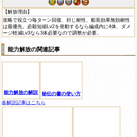
【解放理由】
攻略で役立つ毎ターン回復、封じ耐性、船長効果無効耐性
は最優先。必殺短縮Lv2を発動するなら編成内に4体、ダメ
ージ軽減Lv3なら3体必要なので調整が必要。
能力解放の関連記事
能力解放の解説
秘伝の書の使い方
各解説記事はこちら