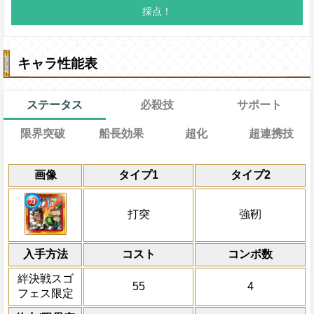
キャラ性能表
ステータス
必殺技
サポート
限界突破
船長効果
超化
超連携技
能
通常
22→17ターン
通常時
効果
効果
効果
限界突破
画像
タイプ1
タイプ2
習得する効果
力
技属性
冒険開始時打突と強靭タイプキャラの必殺
上限キャラの必殺ターンを2短縮し、一味
1ターンの間打突と強靭タイプキャラの連
から受けるダメージを5%減らし、
通常時
の8%をサポート対象キャラの基礎体力に
し、打突と強靭タイプキャラの体力を1.35
力の30%回復、1ターンの間一味にかか
倍、1ターンの間ラストタップスゴ技を発
打突と強靭タイプの基礎攻撃力が+10
敵全体にかかっている特定スロットによ
打突
強靭
倍、一味の体力が満タンまたは25%以下の時
軽減状態の割合に応じて攻撃を上昇させ
基礎攻撃力を+750する（必殺技効果と重
防御力アップ状態を3ターン減らし、必殺
対象
このキャラが虹スロットの状態でタッ
し、一味の
（一味の軽減率が60%の場合は1.45倍と
[心]
スロットの出現率が微増・
じて、（0）1ターンの間打突と強靭タイ
発動条件
打突タイプキャラ
ーンの間敵全体の打突と強靭タイプ耐
スロット（攻撃を2倍にするスロットであ
プを超打突タイプにタイプ超化させる
入手方法
2.5倍（この効果は他の攻撃上昇効果がか
コスト
コンボ数
しらほし、ネフェルタリ・ビビ、レベッ
もに虹スロットを変換対象とできない）
ダメージを受けた次のターン、自分
量がその値に変化する）、2ターンの間チ
発動条件
ー、ベビ-5、ネプチューン、フカボシ、
絆決戦スゴ
ラが虹スロットの状態でタップした時、1
+300される/
を3ターン回復する
期値が2.75、上限値が30.0で固定され
55
4
一味にしらほし、ネフェルタリ・ビビ、
フィ、ロロノア・ゾロ、ナミ、ウソップ
フェス限定
体の打突と強靭タイプ耐性を20%下げ、
スロットが虹スロットの時、自分の必殺タ
ェリー、ベビ-5、ネプチューン、フカボ
トニー・チョッパー、ニコ・ロビン、ブ
自分のスロット封じ状態を完全に回
殺技（サポート効果を含む） または敵の
（1）に変更、（1）1ターンの間打突と