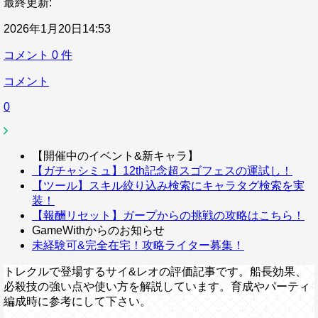
最終更新:
2026年1月20日14:53
コメント
0
件
コメント
0
【開催中のイベント&新キャラ】
【ガチャシミュ】12th記念超スゴフェスの運試し！
【ツール】スキル絞り込み検索にキャラタグ検索を実
装！
【報酬リセット】ガープからの挑戦の攻略はこちら！
GameWithからのお知らせ
未経験可&完全在宅！攻略ライター募集！
トレクルで登場するサイ&レオの評価記事です。船長効果、
必殺技の強い点や使い方を解説しています。育成やパーティ
編成時に参考にして下さい。