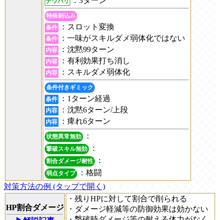
：3ターン
ナワバリ
特殊割込み
：スロット変換
条件
：一味がスキルダメ弱体化ではない
条件
：沈黙99ターン
内容
：有利効果打ち消し
内容
：スキルダメ弱体化
内容
条件付きギミック
：1ターン経過
条件
：沈黙6ターン/上段
内容
：痺れ6ターン
内容
：
状態異常無効
：
撃破スキル無効
：
割合ダメージ耐性
：格闘
弱点タイプ
対策方法の例 (タップで開く)
・残りHPに対して割合で削られる
HP割合ダメージ
・ダメージ軽減等の防御効果は効かない
・撃破時ダメージ等の耐える体力がなく