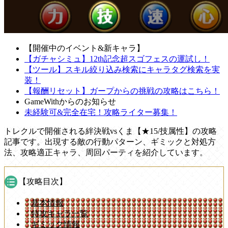
【開催中のイベント&新キャラ】
【ガチャシミュ】12th記念超スゴフェスの運試し！
【ツール】スキル絞り込み検索にキャラタグ検索を実
装！
【報酬リセット】ガープからの挑戦の攻略はこちら！
GameWithからのお知らせ
未経験可&完全在宅！攻略ライター募集！
トレクルで開催される絆決戦vsくま【★15/技属性】の攻略
記事です。出現する敵の行動パターン、ギミックと対処方
法、攻略適正キャラ、周回パーティを紹介しています。
【攻略目次】
基本情報
特攻キャラ一覧
ギミック情報