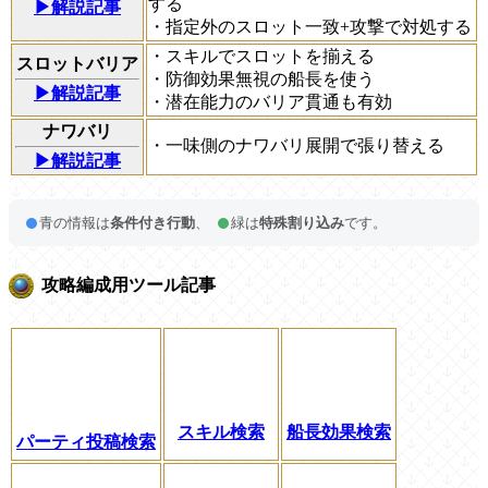
する
▶解説記事
・指定外のスロット一致+攻撃で対処する
・スキルでスロットを揃える
スロットバリア
・防御効果無視の船長を使う
▶解説記事
・潜在能力のバリア貫通も有効
ナワバリ
・一味側のナワバリ展開で張り替える
▶解説記事
青の情報は
条件付き行動
、
緑は
特殊割り込み
です。
攻略編成用ツール記事
スキル検索
船長効果検索
パーティ投稿検索