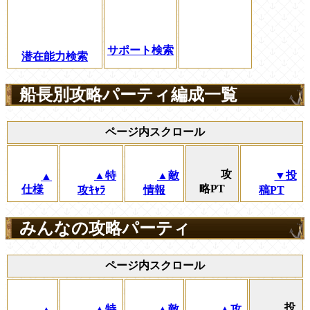
サポート検索
潜在能力検索
船長別攻略パーティ編成一覧
ページ内スクロール
攻
▲特
▲敵
▼投
▲
略PT
仕様
攻ｷｬﾗ
情報
稿PT
みんなの攻略パーティ
ページ内スクロール
投
▲特
▲敵
▲攻
▲