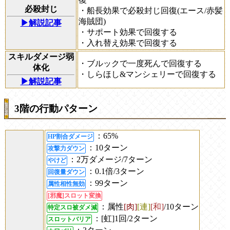
必殺封じ
・船長効果で必殺封じ回復(エース/赤髪
海賊団)
▶解説記事
・サポート効果で回復する
・入れ替え効果で回復する
スキルダメージ弱
・ブルックで一度死んで回復する
体化
・しらほし&マンシェリーで回復する
▶解説記事
3階の行動パターン
：65%
HP割合ダメージ
：10ターン
攻撃力ダウン
：2万ダメージ/7ターン
やけど
：0.1倍/3ターン
回復量ダウン
：99ターン
属性相性無効
[邪魔]スロット変換
：属性
[肉]
[連]
[和]
/10ターン
特定スロ被ダメ減
：[虹]1回/2ターン
スロットバリア