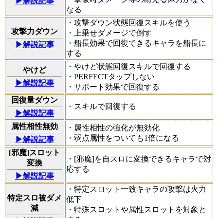
▶解説記事
なる
・攻撃ダウン状態回復スキルを使う
攻撃力ダウン
・上乗せダメージで倒す
・船長効果で回復できるキャラを船長に
▶解説記事
する
・やけど状態回復スキルで回復する
やけど
・PERFECTタップしない
▶解説記事
・サポート効果で回復する
回復量ダウン
・スキルで回復する
▶解説記事
属性相性無効
・属性相性の強化が無効化
・弱点属性をついても1倍になる
▶解説記事
[邪魔]スロット
・[邪魔]を自スロに変換できるキャラで対
変換
応する
▶解説記事
・特定スロット一致キャラの攻撃は火力
特定スロ被ダメ
低下
減
・特殊スロットや属性スロットを対象と