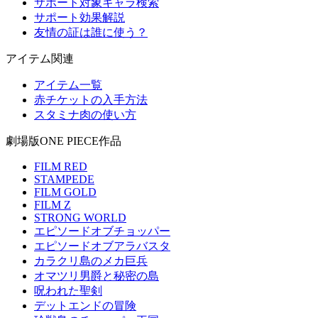
サポート対象キャラ検索
サポート効果解説
友情の証は誰に使う？
アイテム関連
アイテム一覧
赤チケットの入手方法
スタミナ肉の使い方
劇場版ONE PIECE作品
FILM RED
STAMPEDE
FILM GOLD
FILM Z
STRONG WORLD
エピソードオブチョッパー
エピソードオブアラバスタ
カラクリ島のメカ巨兵
オマツリ男爵と秘密の島
呪われた聖剣
デットエンドの冒険