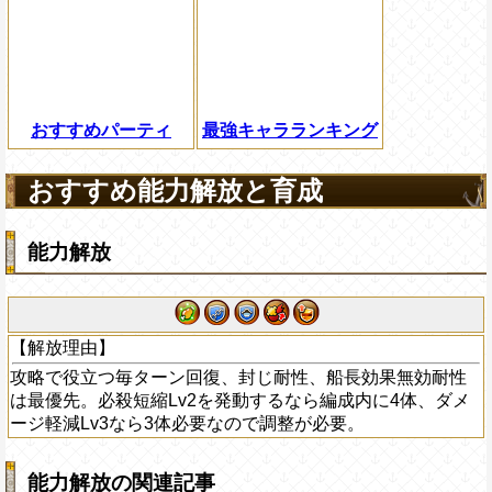
おすすめパーティ
最強キャラランキング
おすすめ能力解放と育成
能力解放
【解放理由】
攻略で役立つ毎ターン回復、封じ耐性、船長効果無効耐性
は最優先。必殺短縮Lv2を発動するなら編成内に4体、ダメ
ージ軽減Lv3なら3体必要なので調整が必要。
能力解放の関連記事