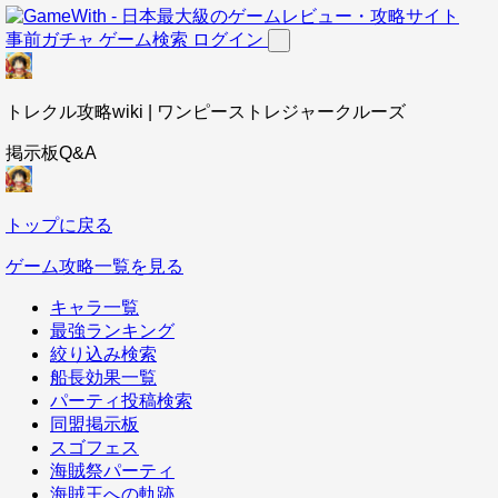
事前ガチャ
ゲーム検索
ログイン
トレクル攻略wiki | ワンピーストレジャークルーズ
掲示板Q&A
トップに戻る
ゲーム攻略一覧を見る
キャラ一覧
最強ランキング
絞り込み検索
船長効果一覧
パーティ投稿検索
同盟掲示板
スゴフェス
海賊祭パーティ
海賊王への軌跡