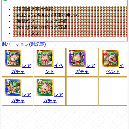
評価点と基本性能
必殺技(スキル)の評価と使い方
海賊祭ステータスと評価
おすすめ能力解放と育成
ステータス
別バージョン(別記事)
レア
イベ
レア
イ
ガチャ
ント
ガチャ
ベント
レア
レア
ガチャ
ガチャ