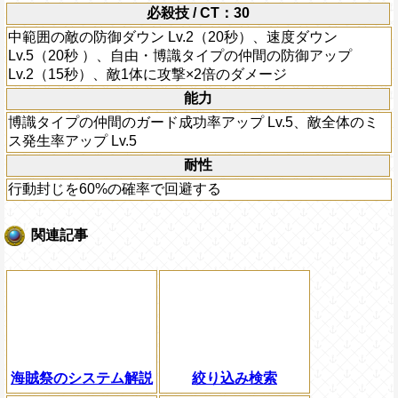
必殺技 / CT：30
中範囲の敵の防御ダウン Lv.2（20秒）、速度ダウン
Lv.5（20秒 ）、自由・博識タイプの仲間の防御アップ
Lv.2（15秒）、敵1体に攻撃×2倍のダメージ
能力
博識タイプの仲間のガード成功率アップ Lv.5、敵全体のミ
ス発生率アップ Lv.5
耐性
行動封じを60%の確率で回避する
関連記事
海賊祭のシステム解説
絞り込み検索