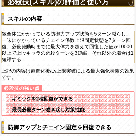
必殺技(スキル)の評価と使い方
スキルの内容
敵全体にかかっている防御力アップ状態を5ターン減らし、
一味にかかっているチェイン係数上限固定状態を7ターン回
復、必殺発動時までに最大体力を超えて回復した値が10000
以上で上段キャラの必殺ターンを3短縮、それ以外の場合は1
短縮する
上記の内容は超進化後/Lv上限突破による最大強化状態の効果
です。
ギミックを2種回復ができる
最長必殺ターン巻き戻し対策性能
防御アップとチェイン固定を回復できる