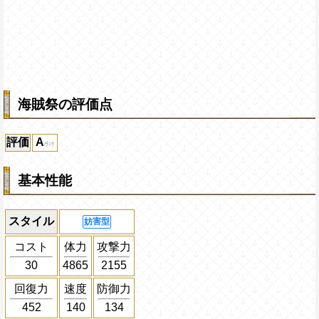
海賊祭の評価点
評価
A
基本性能
スタイル
妨害型
コスト
体力
攻撃力
30
4865
2155
回復力
速度
防御力
452
140
134