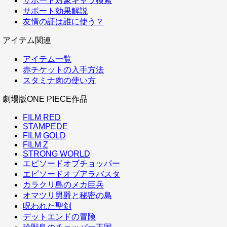
サポート対象キャラ検索
サポート効果解説
友情の証は誰に使う？
アイテム関連
アイテム一覧
赤チケットの入手方法
スタミナ肉の使い方
劇場版ONE PIECE作品
FILM RED
STAMPEDE
FILM GOLD
FILM Z
STRONG WORLD
エピソードオブチョッパー
エピソードオブアラバスタ
カラクリ島のメカ巨兵
オマツリ男爵と秘密の島
呪われた聖剣
デットエンドの冒険