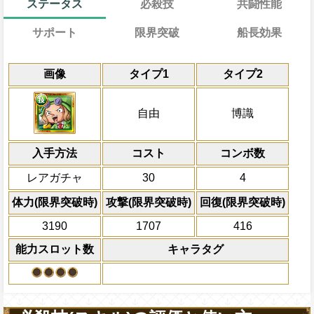
ステータス
必殺技
共闘性能
サポート
限界突破
船長効果
能力
通常
17→11ターン
習得する効果
共闘性能
通常時
効果
限界突破
画像
タイプ1
タイプ2
冒険中1回限り、敵から必殺ターン巻き戻
自由タイプキャラの攻撃を3倍、受けるダ
冒険開始時の必殺ター
通常時
博識タイプキャラの基礎ステータスが
次の一味の行動時にサポート対象キャラの
らす
属性
キャラの攻撃を6倍
敵全体にかかっている防御力アップ状態を
船長効果
自由
博識
短縮する
自分の必殺ターン巻き戻しを完全に
にし、他の属性キャラの
し、一味にかかっているチェイン係数上限
Lv上限突破
倍、体力を1.25倍にす
ーン回復、必殺発動時までに最大体力を
対象
速属性
から受けるダメージを5%減ら
入手方法
が10000以上で上段キャラの必殺ターン
コスト
ターン数：11
コンボ数
マンシェリー ウソップ
外の場合は1短縮する
回復無効状態を7ターン回復する
敵全体の攻撃を3ター
必殺技
レアガチャ
30
4
全体にかかっている有
上限突破
自分は船員効果無効を5ターン回復
ン減らす
体力(限界突破時)
攻撃(限界突破時)
回復(限界突破時)
2ターンの間敵全体の
3190
1707
416
アクション
を30%下げ、博識タイ
能力スロット数
キャラタグ
げる