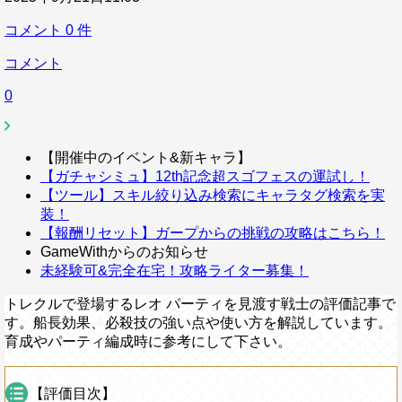
コメント
0
件
コメント
0
【開催中のイベント&新キャラ】
【ガチャシミュ】12th記念超スゴフェスの運試し！
【ツール】スキル絞り込み検索にキャラタグ検索を実
装！
【報酬リセット】ガープからの挑戦の攻略はこちら！
GameWithからのお知らせ
未経験可&完全在宅！攻略ライター募集！
トレクルで登場するレオ パーティを見渡す戦士の評価記事で
す。船長効果、必殺技の強い点や使い方を解説しています。
育成やパーティ編成時に参考にして下さい。
【評価目次】