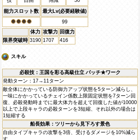
技
自由
博識
30
能力スロット数
最大Lv(必要経験値)
99
体力
攻撃力
回復力
限界突破時
3190
1707
416
スキル
必殺技：王国を彩る高級仕立 パッチ★ワーク
発動ターン：17→11ターン
敵全体にかかっている防御力アップ状態を5ターン減らし、
一味にかかっているチェイン係数上限固定状態を7ターン回
復、必殺発動時までに最大体力を超えて回復した値が10000
以上で上段キャラの必殺ターンを3短縮、それ以外の場合は
1短縮する
船長効果：ツリーから見下ろす景色
自由タイプキャラの攻撃を3倍、受けるダメージを10%減ら
す