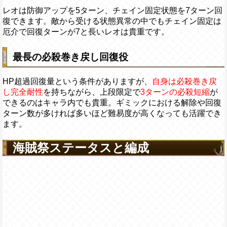
レオは防御アップを5ターン、チェイン固定状態を7ターン回
復できます。敵から受ける状態異常の中でもチェイン固定は
厄介で回復ターンが7と長いレオは貴重です。
最長の必殺巻き戻し回復役
HP超過回復量という条件がありますが、
自身は必殺巻き戻
し完全耐性
を持ちながら、上段限定で
3ターンの必殺短縮
が
できるのはキャラ内でも貴重。ギミックにおける解除や回復
ターン数が多ければ多いほど難易度が高くなっても活躍でき
ます。
海賊祭ステータスと編成