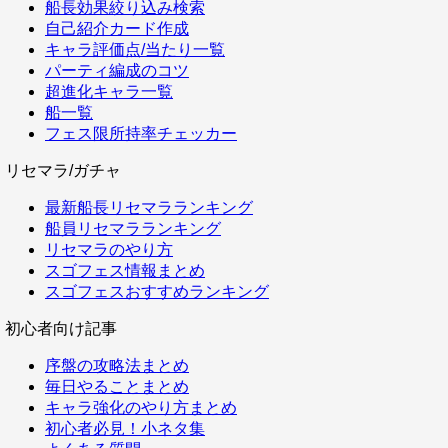
船長効果絞り込み検索
自己紹介カード作成
キャラ評価点/当たり一覧
パーティ編成のコツ
超進化キャラ一覧
船一覧
フェス限所持率チェッカー
リセマラ/ガチャ
最新船長リセマラランキング
船員リセマラランキング
リセマラのやり方
スゴフェス情報まとめ
スゴフェスおすすめランキング
初心者向け記事
序盤の攻略法まとめ
毎日やることまとめ
キャラ強化のやり方まとめ
初心者必見！小ネタ集