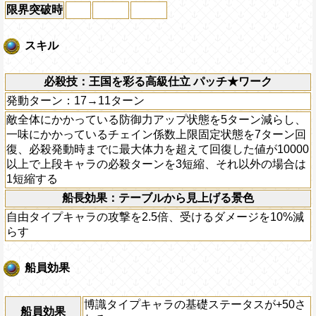
限界突破時
スキル
必殺技：王国を彩る高級仕立 パッチ★ワーク
発動ターン：17→11ターン
敵全体にかかっている防御力アップ状態を5ターン減らし、
一味にかかっているチェイン係数上限固定状態を7ターン回
復、必殺発動時までに最大体力を超えて回復した値が10000
以上で上段キャラの必殺ターンを3短縮、それ以外の場合は
1短縮する
船長効果：テーブルから見上げる景色
自由タイプキャラの攻撃を2.5倍、受けるダメージを10%減
らす
船員効果
博識タイプキャラの基礎ステータスが+50さ
船員効果