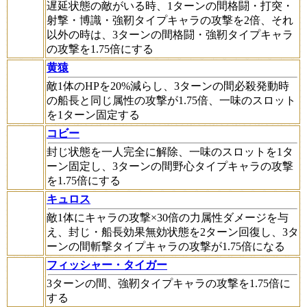
遅延状態の敵がいる時、1ターンの間格闘・打突・
射撃・博識・強靭タイプキャラの攻撃を2倍、それ
以外の時は、3ターンの間格闘・強靭タイプキャラ
の攻撃を1.75倍にする
黄猿
敵1体のHPを20%減らし、3ターンの間必殺発動時
の船長と同じ属性の攻撃が1.75倍、一味のスロット
を1ターン固定する
コビー
封じ状態を一人完全に解除、一味のスロットを1タ
ーン固定し、3ターンの間野心タイプキャラの攻撃
を1.75倍にする
キュロス
敵1体にキャラの攻撃×30倍の力属性ダメージを与
え、封じ・船長効果無効状態を2ターン回復し、3タ
ーンの間斬撃タイプキャラの攻撃が1.75倍になる
フィッシャー・タイガー
3ターンの間、強靭タイプキャラの攻撃を1.75倍に
する