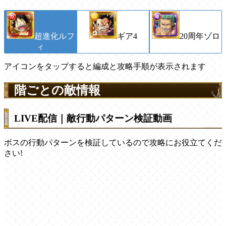
超進化ルフ
ギア4
20周年ゾロ
ィ
アイコンをタップすると編成と攻略手順が表示されます
階ごとの敵情報
LIVE配信｜敵行動パターン検証動画
ボスの行動パターンを検証しているので攻略にお役立てくだ
さい!