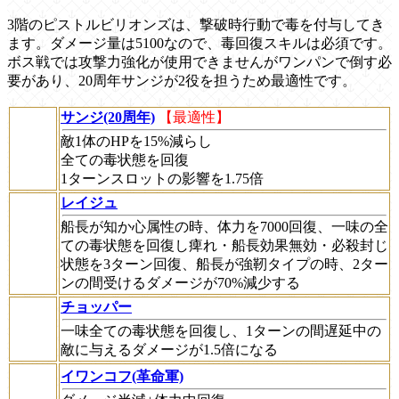
3階のピストルビリオンズは、撃破時行動で毒を付与してき
ます。ダメージ量は5100なので、毒回復スキルは必須です。
ボス戦では攻撃力強化が使用できませんがワンパンで倒す必
要があり、20周年サンジが2役を担うため最適性です。
サンジ(20周年)
【最適性】
敵1体のHPを15%減らし
全ての毒状態を回復
1ターンスロットの影響を1.75倍
レイジュ
船長が知か心属性の時、体力を7000回復、一味の全
ての毒状態を回復し痺れ・船長効果無効・必殺封じ
状態を3ターン回復、船長が強靭タイプの時、2ター
ンの間受けるダメージが70%減少する
チョッパー
一味全ての毒状態を回復し、1ターンの間遅延中の
敵に与えるダメージが1.5倍になる
イワンコフ(革命軍)