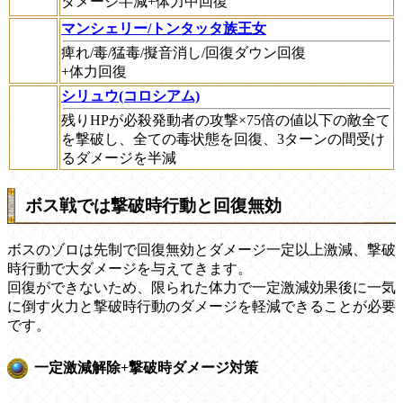
ダメージ半減+体力中回復
マンシェリー/トンタッタ族王女
痺れ/毒/猛毒/擬音消し/回復ダウン回復
+体力回復
シリュウ(コロシアム)
残りHPが必殺発動者の攻撃×75倍の値以下の敵全て
を撃破し、全ての毒状態を回復、3ターンの間受け
るダメージを半減
ボス戦では撃破時行動と回復無効
ボスのゾロは先制で回復無効とダメージ一定以上激減、撃破
時行動で大ダメージを与えてきます。
回復ができないため、限られた体力で一定激減効果後に一気
に倒す火力と撃破時行動のダメージを軽減できることが必要
です。
一定激減解除+撃破時ダメージ対策