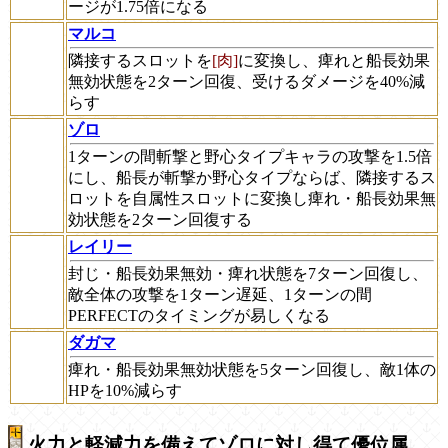
ージが1.75倍になる
マルコ
隣接するスロットを
[肉]
に変換し、痺れと船長効果
無効状態を2ターン回復、受けるダメージを40%減
らす
ゾロ
1ターンの間斬撃と野心タイプキャラの攻撃を1.5倍
にし、船長が斬撃か野心タイプならば、隣接するス
ロットを自属性スロットに変換し痺れ・船長効果無
効状態を2ターン回復する
レイリー
封じ・船長効果無効・痺れ状態を7ターン回復し、
敵全体の攻撃を1ターン遅延、1ターンの間
PERFECTのタイミングが易しくなる
ダガマ
痺れ・船長効果無効状態を5ターン回復し、敵1体の
HPを10%減らす
火力と軽減力を備えてゾロに対し得て優位属