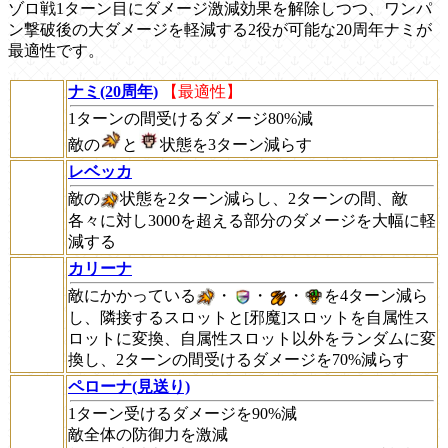
ゾロ戦1ターン目にダメージ激減効果を解除しつつ、ワンパ
ン撃破後の大ダメージを軽減する2役が可能な20周年ナミが
最適性です。
ナミ(20周年)
【最適性】
1ターンの間受けるダメージ80%減
敵の
と
状態を3ターン減らす
レベッカ
敵の
状態を2ターン減らし、2ターンの間、敵
各々に対し3000を超える部分のダメージを大幅に軽
減する
カリーナ
敵にかかっている
・
・
・
を4ターン減ら
し、隣接するスロットと[邪魔]スロットを自属性ス
ロットに変換、自属性スロット以外をランダムに変
換し、2ターンの間受けるダメージを70%減らす
ペローナ(見送り)
1ターン受けるダメージを90%減
敵全体の防御力を激減