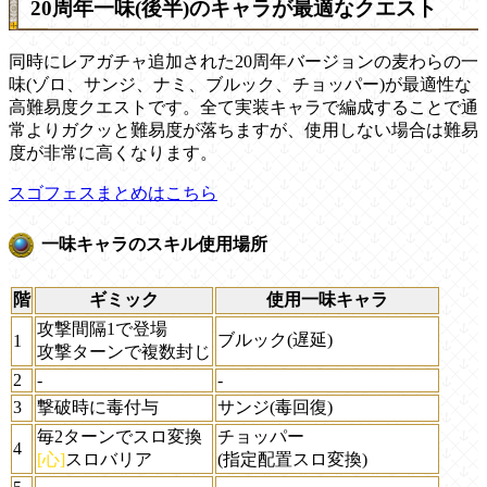
20周年一味(後半)のキャラが最適なクエスト
同時にレアガチャ追加された20周年バージョンの麦わらの一
味(ゾロ、サンジ、ナミ、ブルック、チョッパー)が最適性な
高難易度クエストです。全て実装キャラで編成することで通
常よりガクッと難易度が落ちますが、使用しない場合は難易
度が非常に高くなります。
スゴフェスまとめはこちら
一味キャラのスキル使用場所
階
ギミック
使用一味キャラ
攻撃間隔1で登場
ブルック(遅延)
1
攻撃ターンで複数封じ
2
-
-
3
撃破時に毒付与
サンジ(毒回復)
毎2ターンでスロ変換
チョッパー
4
[心]
スロバリア
(指定配置スロ変換)