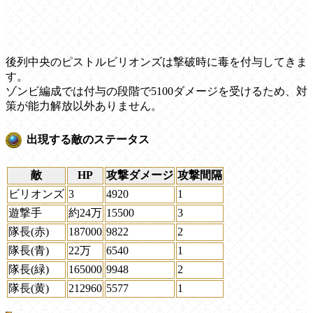
後列中央のピストルビリオンズは撃破時に毒を付与してきま
す。
ゾンビ編成では付与の段階で5100ダメージを受けるため、対
策が能力解放以外ありません。
出現する敵のステータス
敵
HP
攻撃ダメージ
攻撃間隔
ビリオンズ
3
4920
1
遊撃手
約24万
15500
3
隊長(赤)
187000
9822
2
隊長(青)
22万
6540
1
隊長(緑)
165000
9948
2
隊長(黄)
212960
5577
1