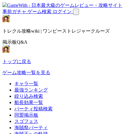
事前ガチャ
ゲーム検索
ログイン
トレクル攻略wiki | ワンピーストレジャークルーズ
掲示板Q&A
トップに戻る
ゲーム攻略一覧を見る
キャラ一覧
最強ランキング
絞り込み検索
船長効果一覧
パーティ投稿検索
同盟掲示板
スゴフェス
海賊祭パーティ
海賊王への軌跡