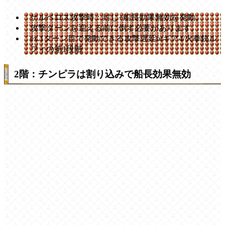
ケルベロス攻撃時：封じ+船長効果無効を発動。
攻撃ターンを迎える前に倒す必要があります。
ex.1ターン目で発動できる攻撃遅延orギア4/火拳銃ル
フィの第1段階
2階：チンピラは割り込みで船長効果無効