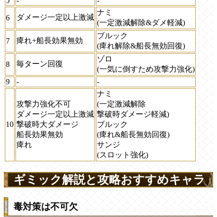
5
-
-
ナミ
ダメージ一定以上激減
6
(一定激減解除&ダメ軽減)
ブルック
痺れ+船長効果無効
7
(痺れ解除&船長無効回復)
ゾロ
毎ターン回復
8
(一気に倒すため攻撃力強化)
9
-
-
ナミ
攻撃力強化不可
(一定激減解除
ダメージ一定以上激減
撃破時ダメージ軽減)
10
撃破時大ダメージ
ブルック
船長効果無効
(痺れ&船長無効回復)
痺れ
サンジ
(スロット強化)
ギミック解説と攻略おすすめキャラ
毒対策は不可欠