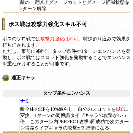
敵の一定以上ダメージカットとダメージ軽減状態を
2ターン解除
ボス戦は攻撃力強化スキル不可
ボスのゾロ戦では
攻撃力強化は不可
。特殊割り込みで効果を
打ち消されます。
ただし、事前に9階で、タップ条件や3ターンエンハンスを発
動し、ボス戦ではスロット強化を発動することでエンハンス
を重ねがけすることが可能です。
適正キャラ
タップ条件エンハンス
ナミ
敵全体のHPを10%減らし、自分のスロットを
[肉]
に
変換、1ターンの間博識タイプキャラの攻撃が1.75
倍、このターン内PERFECT攻撃5回成功で次のター
ン博識タイプキャラの攻撃が2.25倍になる