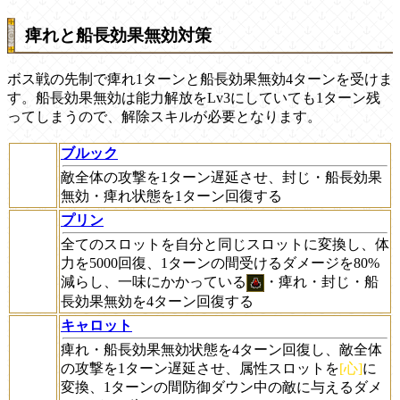
痺れと船長効果無効対策
ボス戦の先制で痺れ1ターンと船長効果無効4ターンを受けま
す。船長効果無効は能力解放をLv3にしていても1ターン残
ってしまうので、解除スキルが必要となります。
ブルック
敵全体の攻撃を1ターン遅延させ、封じ・船長効果
無効・痺れ状態を1ターン回復する
プリン
全てのスロットを自分と同じスロットに変換し、体
力を5000回復、1ターンの間受けるダメージを80%
減らし、一味にかかっている
・痺れ・封じ・船
長効果無効を4ターン回復する
キャロット
痺れ・船長効果無効状態を4ターン回復し、敵全体
の攻撃を1ターン遅延させ、属性スロットを
[心]
に
変換、1ターンの間防御ダウン中の敵に与えるダメ