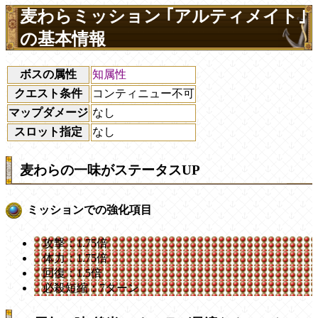
麦わらミッション ｢アルティメイト｣
の基本情報
ボスの属性
知属性
クエスト条件
コンティニュー不可
マップダメージ
なし
スロット指定
なし
麦わらの一味がステータスUP
ミッションでの強化項目
攻撃：1.75倍
体力：1.75倍
回復：1.5倍
必殺短縮：7ターン