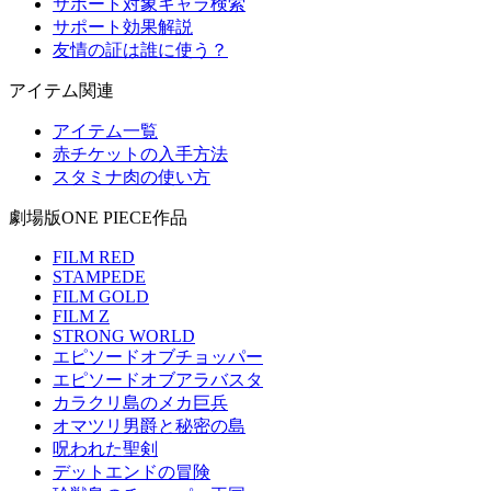
サポート対象キャラ検索
サポート効果解説
友情の証は誰に使う？
アイテム関連
アイテム一覧
赤チケットの入手方法
スタミナ肉の使い方
劇場版ONE PIECE作品
FILM RED
STAMPEDE
FILM GOLD
FILM Z
STRONG WORLD
エピソードオブチョッパー
エピソードオブアラバスタ
カラクリ島のメカ巨兵
オマツリ男爵と秘密の島
呪われた聖剣
デットエンドの冒険