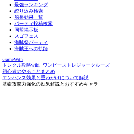
最強ランキング
絞り込み検索
船長効果一覧
パーティ投稿検索
同盟掲示板
スゴフェス
海賊祭パーティ
海賊王への軌跡
GameWith
トレクル攻略wiki | ワンピーストレジャークルーズ
初心者のやることまとめ
エンハンス効果と重ねがけについて解説
基礎攻撃力強化の効果解説とおすすめキャラ