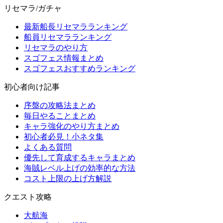
リセマラ/ガチャ
最新船長リセマラランキング
船員リセマラランキング
リセマラのやり方
スゴフェス情報まとめ
スゴフェスおすすめランキング
初心者向け記事
序盤の攻略法まとめ
毎日やることまとめ
キャラ強化のやり方まとめ
初心者必見！小ネタ集
よくある質問
優先して育成するキャラまとめ
海賊レベル上げの効率的な方法
コスト上限の上げ方解説
クエスト攻略
大航海